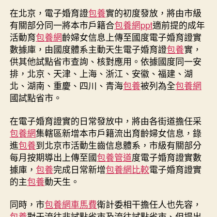
在北京，電子婚育證
包養
實的初度發放，將由市級
有關部分同一將本市戶籍合
包養網ppt
適前提的成年
活動育
包養網
齡婦女信息上傳至國度電子婚育證實
數據庫，由國度體系主動天生電子婚育證
包養
實，
供其他試點省市查詢、核對應用。依據國度同一安
排，北京、天津、上海、浙江、安徽、福建、湖
北、湖南、重慶、四川、青海
包養
被列為全
包養網
國試點省市。
在電子婚育證實的日常發放中，將由各街道擔任采
包養網
集轄區新增本市戶籍流出育齡婦女信息，錄
進
包養
到北京市活動生齒信息體系，市級有關部分
每月按期導出上傳至國
包養管道
度電子婚育證實數
據庫，
包養
完成日常新增
包養網比較
電子婚育證實
的主
包養
動天生。
同時，市
包養網車馬費
衛計委相干擔任人也先容，
包養
對于流往非試點省市及流往試點省市、但提出