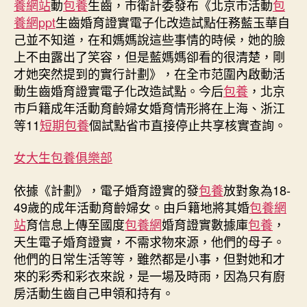
養網站
動
包養
生齒，市衛計委發布《北京市活動
包
養
養網ppt
生齒婚育證實電子化改造試點任務藍玉華自
網
己並不知道，在和媽媽說這些事情的時候，她的臉
動
上不由露出了笑容，但是藍媽媽卻看的很清楚，剛
生
才她突然提到的實行計劃》，在全市范圍內啟動活
齒
動生齒婚育證實電子化改造試點。今后
包養
，北京
婚
育
市戶籍成年活動育齡婦女婚育情形將在上海、浙江
證
等11
短期包養
個試點省市直接停止共享核實查詢。
實
電
女大生包養俱樂部
子
版
依據《計劃》，電子婚育證實的發
包養
放對象為18-
11
49歲的成年活動育齡婦女。由戶籍地將其婚
包養網
省
站
育信息上傳至國度
包養網
婚育證實數據庫
包養
，
市
天生電子婚育證實，不需求物來源，他們的母子。
可
查〉
他們的日常生活等等，雖然都是小事，但對她和才
中
來的彩秀和彩衣來說，是一場及時雨，因為只有廚
房活動生齒自己申領和持有。