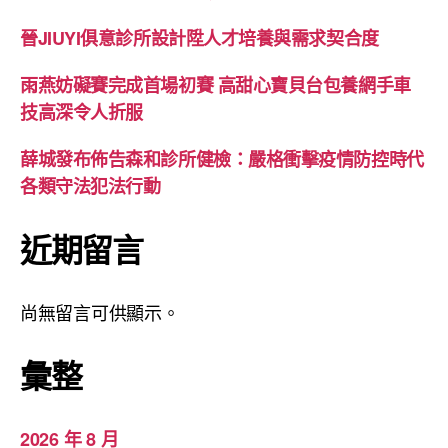
晉JIUYI俱意診所設計陞人才培養與需求契合度
雨燕妨礙賽完成首場初賽 高甜心寶貝台包養網手車
技高深令人折服
薛城發布佈告森和診所健檢：嚴格衝擊疫情防控時代
各類守法犯法行動
近期留言
尚無留言可供顯示。
彙整
2026 年 8 月