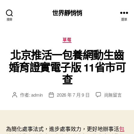
世界靜悄悄
搜尋
選單
分
草莓
類
北京推活一包養網動生齒
婚育證實電子版 11省市可
查
在
作者:
admin
2026 年 7 月 9 日
尚無留言
文
文
〈北
章
章
京
作
發
推
者
佈
活
日
一
為簡化處事法式，進步處事效力，更好地辦事活
期
包
包