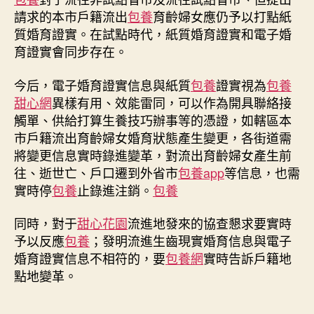
請求的本市戶籍流出
包養
育齡婦女應仍予以打點紙
質婚育證實。在試點時代，紙質婚育證實和電子婚
育證實會同步存在。
今后，電子婚育證實信息與紙質
包養
證實視為
包養
甜心網
異樣有用、效能雷同，可以作為開具聯絡接
觸單、供給打算生養技巧辦事等的憑證，如轄區本
市戶籍流出育齡婦女婚育狀態產生變更，各街道需
將變更信息實時錄進變革，對流出育齡婦女產生前
往、逝世亡、戶口遷到外省市
包養app
等信息，也需
實時停
包養
止錄進注銷。
包養
同時，對于
甜心花園
流進地發來的協查懇求要實時
予以反應
包養
；發明流進生齒現實婚育信息與電子
婚育證實信息不相符的，要
包養網
實時告訴戶籍地
點地變革。