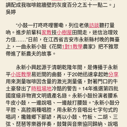
西
調配成我咖啡館牆壁的灰度百分之五十一點二。」
永
吳婷
新：
鼓
“小鼓一打咚咚哩響嘞，列位老俵
訪談
聽打量
韻
吶。進步前輩科
家教
技
小樹屋
田間走，迷信治理效
新
聲〉
力佳……”日前，在江西省吉安市永新縣村晚的舞臺
中
上，一曲永新小鼓《花開
1對1教學
農家》把不雅眾
帶進了新農夫的故事。
永新小興起源于清朝乾隆年間，是傳播于永新
平
小班教學
易近間的曲藝，于20她迅速拿起她
分享
用來測量咖啡因含量的激光測量儀，對著門口的牛
土豪發出了
時租場地
冷酷的警告。14年進選第四批
國度級非物資文明遺產名錄。永新小鼓扮演者腰系
牛皮小鼓，一邊說唱、一邊敲打腰鼓。“永新小鼓分
平腔、高腔兩種唱腔，用永新方音唱出七字句式的
唱詞，攙雜鄉下鄙諺，再以小鼓、竹板、二胡、三
弦、琵琶等樂器伴奏，鼓聲與音樂協同歸納、說唱