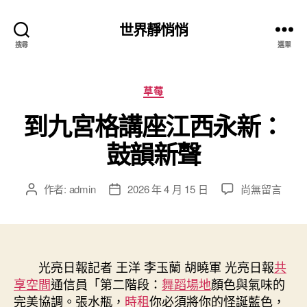
世界靜悄悄
搜尋
選單
分
草莓
類
到九宮格講座江西永新：
鼓韻新聲
在
作者:
admin
2026 年 4 月 15 日
尚無留言
文
文
〈到
章
章
九
作
發
宮
者
佈
格
日
講
光亮日報記者 王洋 李玉蘭 胡曉軍 光亮日報
期
共
座
享空間
通信員「第二階段：
舞蹈場地
顏色與氣味的
江
完美協調。張水瓶，
時租
你必須將你的怪誕藍色，