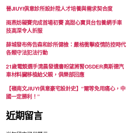
晉JIUYI俱意診所設計陞人才培養與需求契合度
雨燕妨礙賽完成首場初賽 高甜心寶貝台包養網手車
技高深令人折服
薛城發布佈告森和診所健檢：嚴格衝擊疫情防控時代
各類守法犯法行動
21歲電競選手清晨發遺書盼望將腎OSDER奧斯德汽
車材料臟移植給父親，俱樂部回應
【嶺南文JIUYI俱意豪宅設計史】“爾等免用痛心，中
國一定勝利！”
近期留言