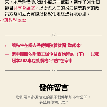
來，永新縣借助永新小鼓這一載體，創作了30余個
節目
共享會議室
，以膾炙人口的扮演情勢將黨的政
策方略和立異實際潛移默化地送進群眾心里。
小班教學
訪談
←
讓先生在課去秀傳醫院體檢間“動起來”
→
宗申團體依附職工辦企業查詢拜訪（下）｜以報
酬本&#3專包養價格2;“熱”在宗申
發佈留言
發佈留言必須填寫的電子郵件地址不會公開。
必填欄位標示為
*