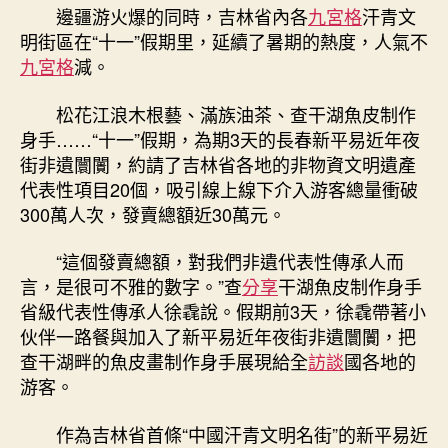
邊疆游火爆的同時，吉林省內各
九宮格
汗青文
明街區在“十一”假期里，延續了暑期的熱度，人氣不
九宮格
減。
松花江浪木根藝、滿族油茶、查干湖魚皮制作
身手……“十一”假期，為期3天的長春新平易近年夜
街非遺闤闠，約請了吉林省各地的非物資文明遺產
代表性項目20個，吸引線上線下介入游客總量衝破
300萬人次，發賣總額近30萬元。
“這個發賣總額，對我們非遺代表性傳承人而
言，是很可不雅的數字。”查
分享
干湖魚皮制作身手
省級代表性傳承人徐毳說。假期前3天，徐毳帶著小
伙伴一路餐與加入了新平易近年夜街非遺闤闠，把
查干湖畔的魚皮畫制作身手展現給全
訪談
國各地的
游客。
作為吉林省首條“中國汗青文明名街”的新平易近