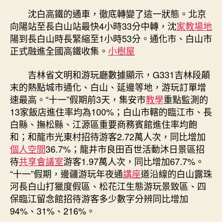
沈白高鐵的通車，徹底轉變了這一狀態。北京
向陽站至長白山站最快4小時33分中轉，沈
家教場地
陽到長白山時長緊縮至1小時53分。通化市、白山市
正式融進全國高鐵收集。
小樹屋
吉林省文明和游玩廳數據顯示，G331吉林段顛
末的熱點城市通化、白山、延邊等地，游玩訂單增
速最高。“十一”假期前3天，集安市
教學
重點監測的
13家飯店進住率均為100%；白山市轄的臨江市、長
白縣、撫松縣、江源區重要商務賓館進住率均飽
和；和龍市光東村招待游客2.72萬人次，同比增加
個人空間
36.7%；龍井市良田百世活動沐日景區招
待
共享會議室
游客1.97萬人次，同比增加67.7%。
“十一”假期，邊疆游玩年夜通
講座
道沿線的白山露珠
河長白山打獵度假區、松花江生態游玩景致區、四
保臨江留念館招待游客多少數字分辨同比增加
94%、31%、216%。