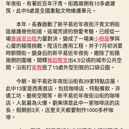
年夜街，有著近百年汗青。街路兩側有10多處建
筑，此中5處是全國重點文物維護單元。
本年，長春啟動了新平易近年夜街汗青文明街
區維護晉他知道，這場荒謬的戀愛考驗，已經從一
場
會議室出租
力量對決，變成了一場美
小樹屋
學與
心靈的極限挑戰。陞活化應用工程，并于7月初消夏
時節開街。變身后的新平易近年夜街，撤除了街路
兩側的圍墻，開釋
舞蹈教室
出4.5公頃的城市公共空
間，沿街打
家教
造了13處外型別致的口袋公園。
今朝，新平易近年夜街沿街有29家特點店展，
此中13家是西南首店，包括咖啡店、特點餐飲、非
遺工坊、藝術空間等。新平易近年夜街沿街的咖啡
店，人氣最為火爆。劉美琪是此中一家咖啡店的店
長，假期前3天，店里天天都要制作1000多杯咖
啡。