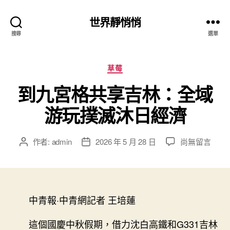
世界靜悄悄
搜尋
選單
分
草莓
類
到九宮格共享吉林：全域
游玩撲滅沐日經濟
在
作者:
admin
2026 年 5 月 28 日
尚無留言
文
文
〈到
章
章
九
作
發
宮
者
佈
格
日
共
中青報·中青網記者 王培蓮
期
享
吉
這個國慶中秋假期，借力沈白高鐵和G331吉林