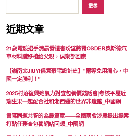
搜尋
近期文章
21歲電競選手清晨發遺書盼望將腎OSDER奧斯德汽
車材料臟移植給父親，俱樂部回應
【嶺南文JIUYI俱意豪宅設計史】“爾等免用痛心，中
國一定勝利！”
2025村落復興她氣力對查包養價錢話會|考核平易近
瑞生果一起配合社和湘西蠟的世界非遺館_中國網
書寫同題共答的為農篇章——全國兩會涉農提出提案
打點任務查包養網站回想_中國網