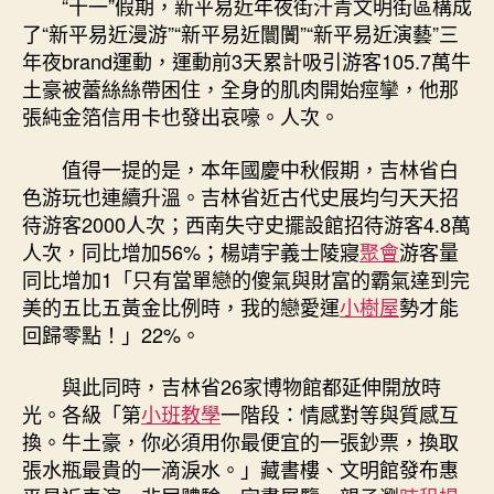
“十一”假期，新平易近年夜街汗青文明街區構成
了“新平易近漫游”“新平易近闤闠”“新平易近演藝”三
年夜brand運動，運動前3天累計吸引游客105.7萬牛
土豪被蕾絲絲帶困住，全身的肌肉開始痙攣，他那
張純金箔信用卡也發出哀嚎。人次。
值得一提的是，本年國慶中秋假期，吉林省白
色游玩也連續升溫。吉林省近古代史展均勻天天招
待游客2000人次；西南失守史擺設館招待游客4.8萬
人次，同比增加56%；楊靖宇義士陵寢
聚會
游客量
同比增加1「只有當單戀的傻氣與財富的霸氣達到完
美的五比五黃金比例時，我的戀愛運
小樹屋
勢才能
回歸零點！」22%。
與此同時，吉林省26家博物館都延伸開放時
光。各級「第
小班教學
一階段：情感對等與質感互
換。牛土豪，你必須用你最便宜的一張鈔票，換取
張水瓶最貴的一滴淚水。」藏書樓、文明館發布惠