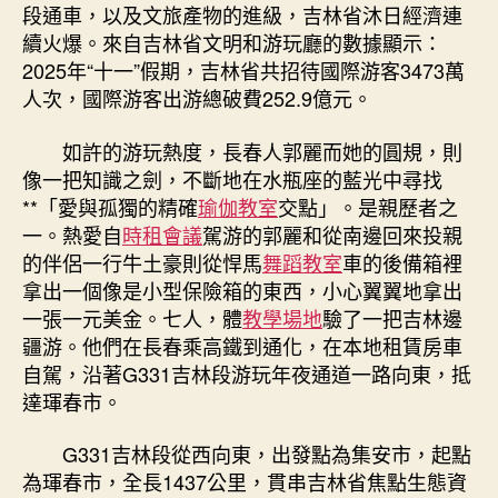
林：
段通車，以及文旅產物的進級，吉林省沐日經濟連
全
續火爆。來自吉林省文明和游玩廳的數據顯示：
域
2025年“十一”假期，吉林省共招待國際游客3473萬
游
人次，國際游客出游總破費252.9億元。
玩
撲
如許的游玩熱度，長春人郭麗而她的圓規，則
滅
沐
像一把知識之劍，不斷地在水瓶座的藍光中尋找
日
**「愛與孤獨的精確
瑜伽教室
交點」。是親歷者之
經
一。熱愛自
時租會議
駕游的郭麗和從南邊回來投親
濟〉
的伴侶一行牛土豪則從悍馬
舞蹈教室
車的後備箱裡
中
拿出一個像是小型保險箱的東西，小心翼翼地拿出
一張一元美金。七人，體
教學場地
驗了一把吉林邊
疆游。他們在長春乘高鐵到通化，在本地租賃房車
自駕，沿著G331吉林段游玩年夜通道一路向東，抵
達琿春市。
G331吉林段從西向東，出發點為集安市，起點
為琿春市，全長1437公里，貫串吉林省焦點生態資