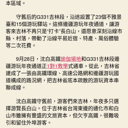
本區域。
守舊后的G331吉林段，沿途設置了23個不雅景
臺和15個游玩驛站。這條邊疆游玩年夜通道，讓游
客來吉林不再只是“打卡”長白山，還愿意深刻沿線市
縣、村落，帶動了沿線平易近宿、特產、風俗體驗
等二次花費。
9月28日，沈白高鐵
瑜伽場地
和G331吉林段邊
疆游玩年夜通道正
1對1教學
式通車。從此，吉林省
建成了一張由高鐵環線、高速公路網和邊疆游玩國
道構成的路況網，把吉林省底本疏散的游玩資本串
聯成線。
沈白高鐵守舊前，游客們來吉林，年夜多只選
擇游覽長白山。位于吉林省台灣東邊的通化市和白
山市雖擁有豐盛的文旅資本，但欠亨高鐵，很難吸
引和留住外埠游客。