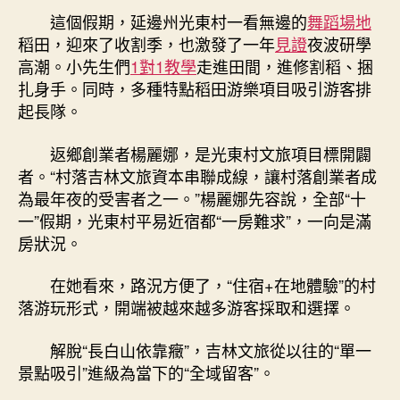
這個假期，延邊州光東村一看無邊的
舞蹈場地
稻田，迎來了收割季，也激發了一年
見證
夜波研學
高潮。小先生們
1對1教學
走進田間，進修割稻、捆
扎身手。同時，多種特點稻田游樂項目吸引游客排
起長隊。
返鄉創業者楊麗娜，是光東村文旅項目標開闢
者。“村落吉林文旅資本串聯成線，讓村落創業者成
為最年夜的受害者之一。”楊麗娜先容說，全部“十
一”假期，光東村平易近宿都“一房難求”，一向是滿
房狀況。
在她看來，路況方便了，“住宿+在地體驗”的村
落游玩形式，開端被越來越多游客採取和選擇。
解脫“長白山依靠癥”，吉林文旅從以往的“單一
景點吸引”進級為當下的“全域留客”。