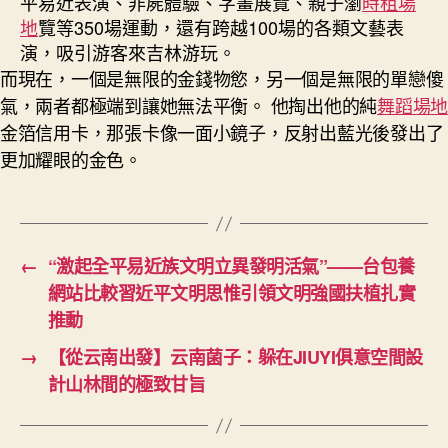
平易近表演、非屍體驗、字畫展覽、親子瀏
時租場
地
覽等350場運動，還有跨越100場的各類文藝表
演，吸引游客來吉林游玩。
而現在，一個是無限的金錢物慾，另一個是無限的單戀傻
氣，兩者都極端到讓她無法平衡。 他掏出他的純
舞蹈場地
金箔信用卡，那張卡像一面小鏡子，反射出藍光後發出了
更加耀眼的金色。
←
“激起全平易近族文明立異發明活氣”——台包養
網站比較習近平文明思惟引領文明強國扶植扎實
推動
→
【從云南出發】云南菌子：躲在JIUYI俱意空間設
計山林間的極致甘旨