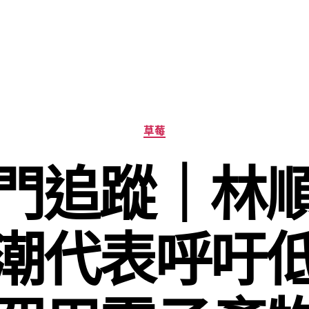
分
草莓
類
門追蹤｜林
潮代表呼吁