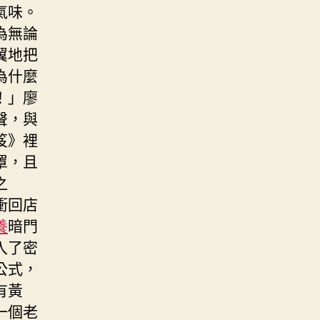
氣味。
為無論
翼地把
為什麼
！」廖
聲，與
笈》裡
罩，且
之
衝回店
養
暗門
入了密
公式，
有黃
一個老