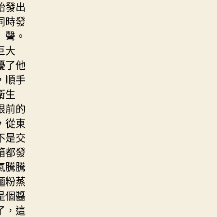
始發出
同時發
」聲。
巨大
擾了他
，順手
衛生
眼前的
，從東
不是交
箱都發
氣騰騰
麵粉蒸
是個醬
了，這