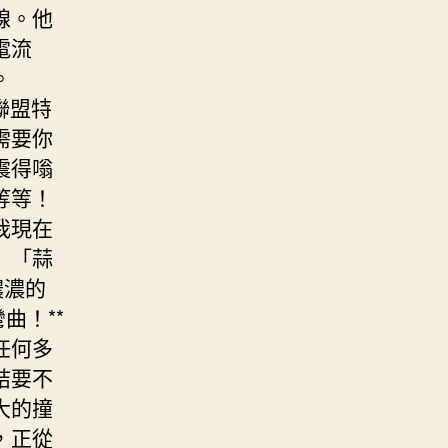
線。他
電流
。
聯盟特
需要你
震得嗡
等等！
我現在
」「蒜
濃濃的
曲！**
任何多
結要不
大的撞
，正從