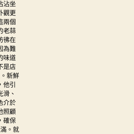
沾沾坐
外觀更
這兩個
的老蒜
彷彿在
因為難
的味道
不是店
懼。新鮮
，他引
光滑、
色介於
他照顧
，確保
圓滿。就