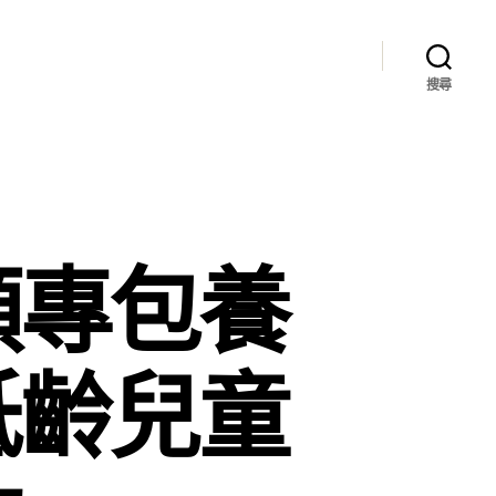
搜尋
順專包養
低齡兒童