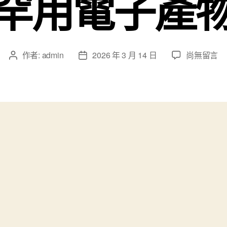
罕用電子產
在
作者:
admin
2026 年 3 月 14 日
尚無留言
文
文
〈兩
章
章
會
作
發
熱
者
佈
門
日
追
期
蹤
｜
林
順
專
包
養
網
心