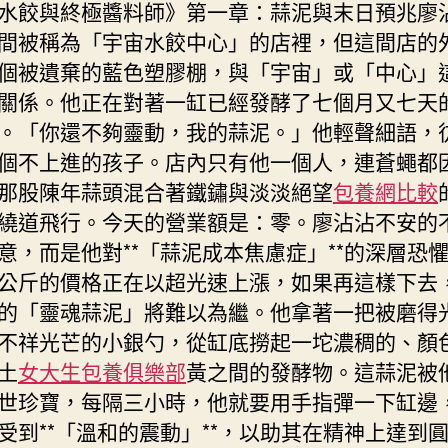
水餃與終極醬料師》第一章：蒜泥與末日預兆廖
間被稱為「宇宙水餃中心」的店裡，但這間店的
個被遺棄的藍色塑膠棚，與「宇宙」或「中心」
關係。他正在對著一缸已經發酵了七個月又七天
。「你還不夠靈動，我的蒜泥。」他輕聲細語，
個不上進的孩子。店內只有他一個人，連蒼蠅都
那股陳年蒜頭混合著鐵鏽與淡淡絕望
包養網比較
繞道飛行。今天的營業額是：零。廖沾沾不安的
意，而是他對**「蒜泥成本焦慮症」**的深層恐
公斤的價格正在以超光速上漲，如果再這樣下去
的「靈魂蒜泥」將難以為繼。他拿著一把被磨得
不祥光芒的小銀勺，從缸底撈起一坨濃稠的、顏
土
女大生包養俱樂部
黃之間的發酵物。這蒜泥被
世珍寶，每隔三小時，他就要用手指彈一下缸邊
受到**「溫和的震動」**，以助其在精神上達到