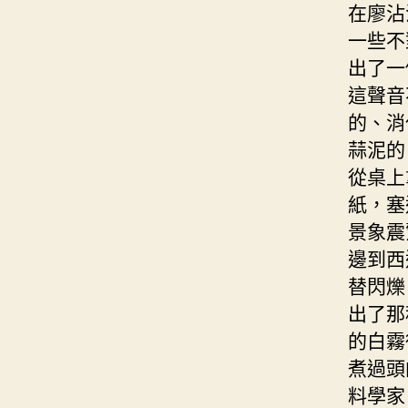
在廖沾
一些不
出了一
這聲音
的、消
蒜泥的
從桌上
紙，塞
景象震
邊到西
替閃爍
出了那
的白霧
煮過頭
料學家