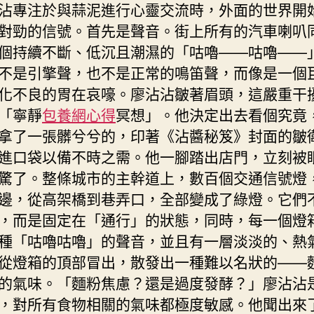
沾專注於與蒜泥進行心靈交流時，外面的世界開
對勁的信號。首先是聲音。街上所有的汽車喇叭
個持續不斷、低沉且潮濕的「咕嚕——咕嚕——
不是引擎聲，也不是正常的鳴笛聲，而像是一個
化不良的胃在哀嚎。廖沾沾皺著眉頭，這嚴重干
「寧靜
包養網心得
冥想」。他決定出去看個究竟
拿了一張髒兮兮的，印著《沾醬秘笈》封面的皺
進口袋以備不時之需。他一腳踏出店門，立刻被
驚了。整條城市的主幹道上，數百個交通信號燈
邊，從高架橋到巷弄口，全部變成了綠燈。它們
，而是固定在「通行」的狀態，同時，每一個燈
種「咕嚕咕嚕」的聲音，並且有一層淡淡的、熱
從燈箱的頂部冒出，散發出一種難以名狀的——
的氣味。「麵粉焦慮？還是過度發酵？」廖沾沾
，對所有食物相關的氣味都極度敏感。他聞出來