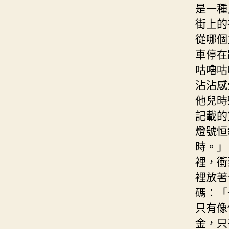
是一種
街上的
從哪個
車停在
咕嚕咕
沾沾感
他兒時
記載的
燈號恒
時。」
裡，衝
裡放著
碼：「
只有像
金，只