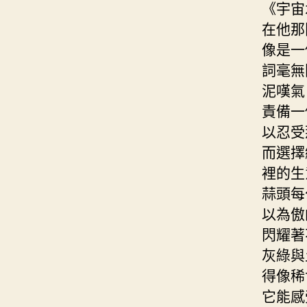
《宇宙
在他那
像是一
詞毫無
泥嘆氣
責備一
以忍受
而選擇
裡的生
蒜頭每
以為傲
閃耀著
灰綠與
得像稀
它能感