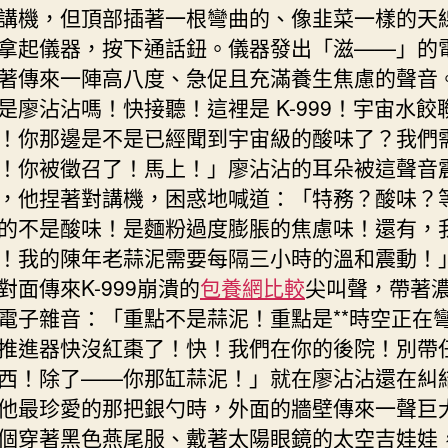
講機，但頂部插著一根彎曲的、像韭菜一樣的天
拿起儀器，按下通話鈕。儀器發出「滋——」的
著傳來一陣高八度、急促且充滿養生焦慮的聲音
是廖沾沾嗎！快接聽！這裡是 K-999！宇宙水餃
！你那邊是不是已經聞到宇宙級的酸味了？我們
！你被徵召了！馬上！」廖沾沾的耳朵被這聲音
，他捏著對講機，困惑地喊道：「特務？酸味？
的不是酸味！是麵粉過度膨脹的焦慮味！還有，
！我的陳年老蒜泥需要每隔三小時的溫和震動！
對面傳來K-999崩潰的
包養網比較
尖叫聲，帶著
電子雜音：「重點不是蒜泥！重點是**時空正在彎
推進器快沒紅棗了！快！我們在你的後院！別帶
西！除了——你那缸蒜泥！」就在廖沾沾還在糾
他最珍愛的那把銀勺時，外面的牆壁傳來一聲巨
個穿著黑色燕尾服、戴著太陽眼鏡的太空吉娃娃