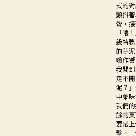
式的對
顫抖著
聲，接
「喂！
級特務
的蒜泥
嗡作響
我聞到
走不開
泥？」
中藥味
我們的
餘的東
要帶上
擊。一