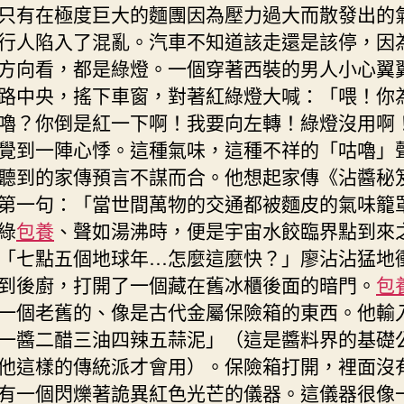
只有在極度巨大的麵團因為壓力過大而散發出的
行人陷入了混亂。汽車不知道該走還是該停，因
方向看，都是綠燈。一個穿著西裝的男人小心翼
路中央，搖下車窗，對著紅綠燈大喊：「喂！你
嚕？你倒是紅一下啊！我要向左轉！綠燈沒用啊
覺到一陣心悸。這種氣味，這種不祥的「咕嚕」
聽到的家傳預言不謀而合。他想起家傳《沾醬秘
第一句：「當世間萬物的交通都被麵皮的氣味籠
綠
包養
、聲如湯沸時，便是宇宙水餃臨界點到來
「七點五個地球年…怎麼這麼快？」廖沾沾猛地
到後廚，打開了一個藏在舊冰櫃後面的暗門。
包
一個老舊的、像是古代金屬保險箱的東西。他輸
一醬二醋三油四辣五蒜泥」（這是醬料界的基礎
他這樣的傳統派才會用）。保險箱打開，裡面沒
有一個閃爍著詭異紅色光芒的儀器。這儀器很像