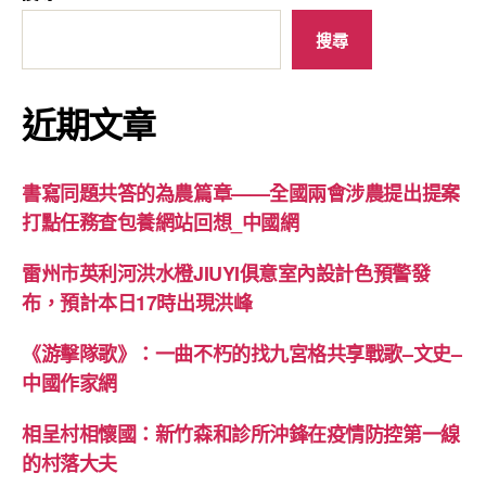
搜尋
近期文章
書寫同題共答的為農篇章——全國兩會涉農提出提案
打點任務查包養網站回想_中國網
雷州市英利河洪水橙JIUYI俱意室內設計色預警發
布，預計本日17時出現洪峰
《游擊隊歌》：一曲不朽的找九宮格共享戰歌–文史–
中國作家網
相呈村相懷國：新竹森和診所沖鋒在疫情防控第一線
的村落大夫