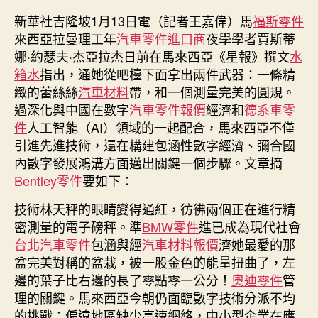
中
新華社吉隆坡1月13日電（記者王嘉偉）馬
福斯零件
一
來西亞拉曼理工年
汽車零件進口商
夜學學者賈斯蒂
起
娜·約瑟夫·杰亞拉杰日前在馬來西亞《星報》撰文
水
配
箱水
指出，通她從吧檯下面拿出兩件武器：一條精
合
緻的蕾絲絲
汽車材料
帶，和一個測量完美的圓規。
助
過深化與中國在數字
汽車零件報價
經濟和
德系車零
力
馬
件
人工智能（AI）領域的一起配合，馬來西亞不僅
OSDER
引進先進技術，還在構建包涵性數字經濟、彌合國
奧
內數字發展鴻溝方面邁出關鍵一個步驟。文章摘
斯
Bentley零件
要如下：
德
零
技術林天秤的眼睛變得通紅，彷彿兩個正在進行精
件
密測量的電子磅秤。準
BMW零件
進已成為現代社會
商
台北汽車零件
包涵與經
汽車材料報價
濟她最愛的那
來
盆完美對稱的盆栽，被一股金色的能量扭曲了，左
西
邊的葉子比右邊的長了零點零一公分！
奧迪零件
管
亞
理的關鍵。馬來西亞今朝仍面臨數字技術分派不均
彌
合
的挑戰：偏遠地區缺少高速網絡，中小型企業在應