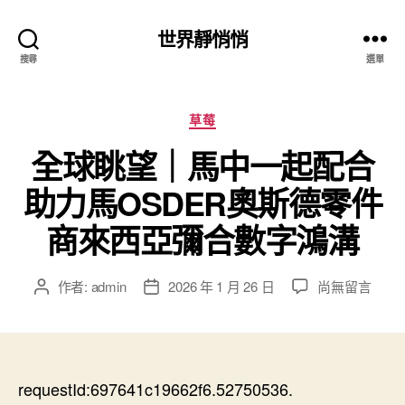
世界靜悄悄
搜尋
選單
分
草莓
類
全球眺望｜馬中一起配合
助力馬OSDER奧斯德零件
商來西亞彌合數字鴻溝
在
作者:
admin
2026 年 1 月 26 日
尚無留言
文
文
〈全
章
章
球
作
發
眺
者
佈
望
日
｜
requestId:697641c19662f6.52750536.
期
馬