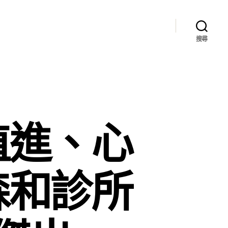
搜尋
植進、心
森和診所