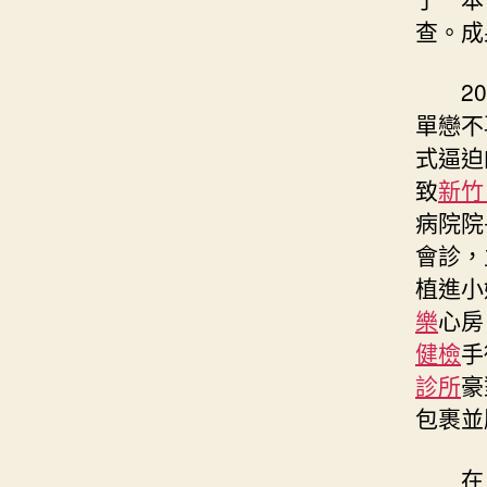
查。成
2
單戀不
式逼迫
致
新竹
病院院
會診，
植進小
樂
心房
健檢
手
診所
豪
包裹並
在