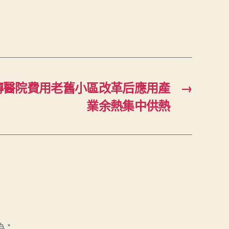
傳醫院費用老舊小區改革后應用產
→
業余熱集中供熱
為
*