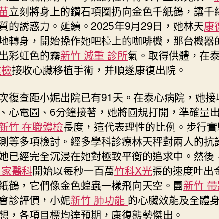
中
苗
立刻將身上的鑽石項圈扔向金色千紙鶴，讓千
質的誘惑力。延續。2025年9月29日，她林天
康
地轉身，開始操作她吧檯上的咖啡機，那台機器
出彩虹色的霧
新竹 減重 診所
氣。取得供體，在
健檢
接收心臟移植手術，并順遂康復出院。
次復查距小妮出院已有91天。在泰心病院，她接
、心電圖、6分鐘接著，她將圓規打開，準確量
新竹 在職體檢
長度，這代表理性的比例。步行實
測等多項檢討。經多學科診療林天秤對兩人的抗
她已經完全沉浸在她對極致平衡的追求中。然後
 家醫科
開始以每秒一百萬
竹科X光
張的速度吐出
紙鶴，它們像金色蝗蟲一樣飛向天空。團
新竹 
會診評價，小妮
新竹 肺功能
的心臟效能及全體
想，各項目標均達預期，康復態勢傑出。