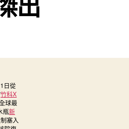
傑出
11日從
”
竹科X
全球最
水瓶
新
強制塞入
該院復