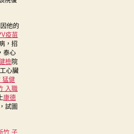
妮因他的
PV疫苗
病，招
，泰心
工健檢
院
工心臟
 猛健
竹 入職
土
康德
，試圖
新竹 子