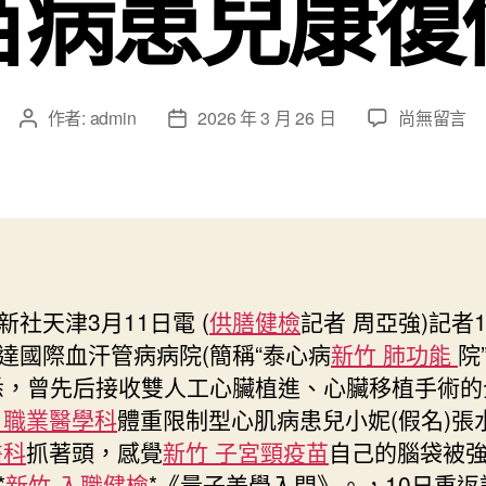
苗病患兒康復
在
作者:
admin
2026 年 3 月 26 日
尚無留言
文
文
〈全
章
章
球
作
發
最
者
佈
低
日
體
期
重
雙
新社天津3月11日電 (
供膳健檢
記者 周亞強)記者
心
達國際血汗管病病院(簡稱“泰心病
新竹 肺功能
院
植
進、
悉，曾先后接收雙人工心臟植進、心臟移植手術的
心
 職業醫學科
體重限制型心肌病患兒小妮(假名)張
臟
醫科
抓著頭，感覺
新竹 子宮頸疫苗
自己的腦袋被
移
*
新竹 入職健檢
*《量子美學入門》。，10日重返
植