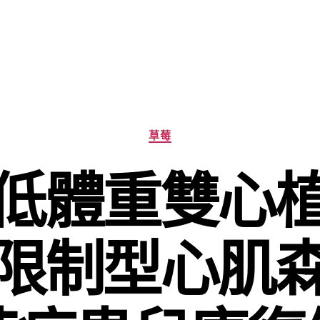
分
草莓
類
低體重雙心
限制型心肌