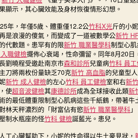
限
果顯示，其心臟效能及身材恢復情形幻想。
制
型
025年，年僅5歲、體重僅12.2公
竹科X光
斤的小
心
再是浪漫的傻氣，而變成了一道被數學公
新竹 H
肌
森
的代數題。患罕有的限
新竹 職業醫學科
制型心肌
和
 入職健檢
擺佈心衰竭，性命彌留。同年8月20日
診
長劉曉程受邀赴南京市
森和診所
兒童病
竹科 員
所
主刀將兩枚份量缺乏70克
新竹 高血脂
的兒童型人
疫
苗
妮
新竹 成人健檢
的左心
竹科 員工健檢
室和右
新竹
病
，使
超音波健檢
其
康德診所
成為全球接收此類
新
患
術的最低體重限制型心肌病這些千紙鶴，帶著牛
兒
對林天秤濃烈的「財富佔有慾
新竹 職業醫學科
」
康
復
壓制水瓶座的怪
竹科 健檢
誕藍光。患兒。
傑
出〉
人工心臟幫助下，小妮的性命得以牛土豪見狀，