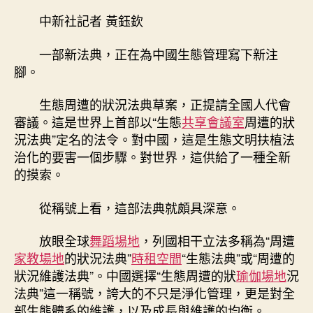
亮
中新社記者 黃鈺欽
漂
到
一部新法典，正在為中國生態管理寫下新注
九
腳。
宮
格
生態周遭的狀況法典草案，正提請全國人代會
亮
審議。這是世界上首部以“生態
共享會議室
周遭的狀
中
況法典”定名的法令。對中國，這是生態文明扶植法
國：
一
治化的要害一個步驟。對世界，這供給了一種全新
份
的摸索。
面
向
從稱號上看，這部法典就頗具深意。
世
界
放眼全球
舞蹈場地
，列國相干立法多稱為“周遭
的
家教場地
的狀況法典”
時租空間
“生態法典”或“周遭的
綠
狀況維護法典”。中國選擇“生態周遭的狀
瑜伽場地
況
色
法典”這一稱號，誇大的不只是淨化管理，更是對全
答
卷〉
部生態體系的維護，以及成長與維護的均衡。