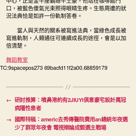
中心，正是金牛座霸總牛土豪。他站在咖啡館門
口，被藍色傻氣光束照得眼睛生疼。生態周遭的狀
況法典恰是如許一份軌制答卷。
當人與天然的關系被寫進法典，當綠色成長被
寫進軌制，人類通往可連續成長的途徑，會是以加
倍清楚。
舞蹈教室
TC:9spacepos273 69bacfd11f2a00.68859179
←
研討推算：噴鼻港約有2JIUYI俱意豪宅設計萬冠
病隱性患者
→
國際特稿：americ去秀傳醫院費用an總統年夜選
少了群眾年夜會 電視辯論成競選主戰場