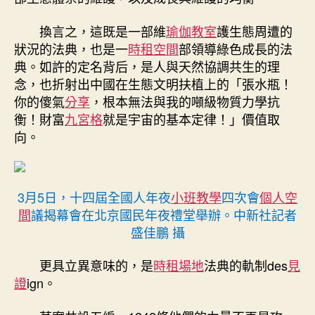
中
換言之，這既是一部維
瑜伽教室
護生態周遭的
狀況的法典，也是一
時租空間
部領導綠色成長的法
典。如許的定名背后，是人與天然協調共生的理
念，也折射出中國在生態文明扶植上的「張水瓶！
你的傻氣
分享
，根本無法與我的噸級物質力學抗
衡！財富
九宮格
就是宇宙的基本定律！」價值取
向。
3月5日，十四屆全國人年夜
小班教學
四次會
個人空
間
議揭幕會在北京國民年夜禮堂舉辦。中新社記者
盛佳鵬 攝
更具立異意味的，是
時租場地
法典的軌制des
見
證
ign。