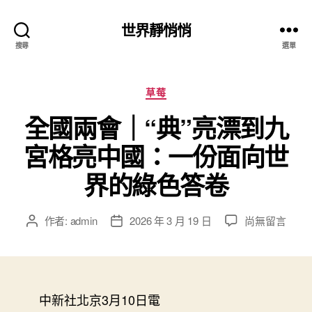
世界靜悄悄
搜尋
選單
分
草莓
類
全國兩會｜“典”亮漂到九
宮格亮中國：一份面向世
界的綠色答卷
在
作者:
admin
2026 年 3 月 19 日
尚無留言
文
文
〈全
章
章
國
作
發
兩
者
佈
會
日
｜
中新社北京3月10日電
期
“典”