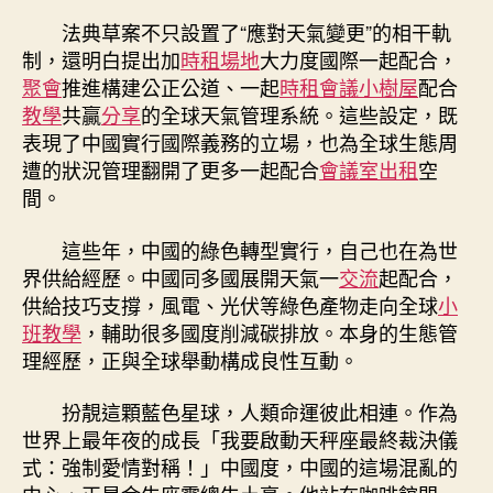
法典草案不只設置了“應對天氣變更”的相干軌
制，還明白提出加
時租場地
大力度國際一起配合，
聚會
推進構建公正公道、一起
時租會議
小樹屋
配合
教學
共贏
分享
的全球天氣管理系統。這些設定，既
表現了中國實行國際義務的立場，也為全球生態周
遭的狀況管理翻開了更多一起配合
會議室出租
空
間。
這些年，中國的綠色轉型實行，自己也在為世
界供給經歷。中國同多國展開天氣一
交流
起配合，
供給技巧支撐，風電、光伏等綠色產物走向全球
小
班教學
，輔助很多國度削減碳排放。本身的生態管
理經歷，正與全球舉動構成良性互動。
扮靚這顆藍色星球，人類命運彼此相連。作為
世界上最年夜的成長「我要啟動天秤座最終裁決儀
式：強制愛情對稱！」中國度，中國的這場混亂的