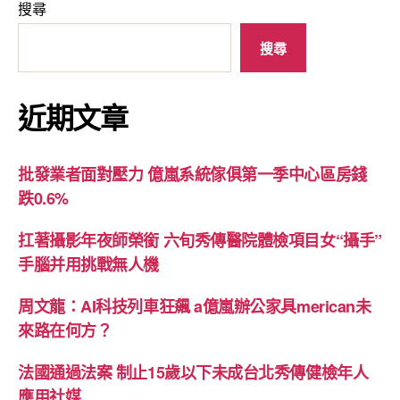
搜尋
搜尋
近期文章
批發業者面對壓力 億嵐系統傢俱第一季中心區房錢
跌0.6%
扛著攝影年夜師榮銜 六旬秀傳醫院體檢項目女“攝手”
手腦并用挑戰無人機
周文龍：AI科技列車狂飆 a億嵐辦公家具merican未
來路在何方？
法國通過法案 制止15歲以下未成台北秀傳健檢年人
應用社媒