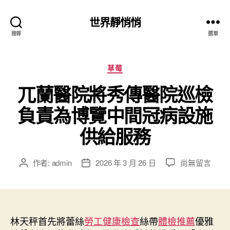
世界靜悄悄
搜尋
選單
分
草莓
類
兀蘭醫院將秀傳醫院巡檢
負責為博覽中間冠病設施
供給服務
在
作者:
admin
2026 年 3 月 26 日
尚無留言
文
文
〈兀
章
章
蘭
作
發
醫
者
佈
院
日
將
林天秤首先將蕾絲
勞工健康檢查
期
絲帶
體檢推薦
優雅
秀