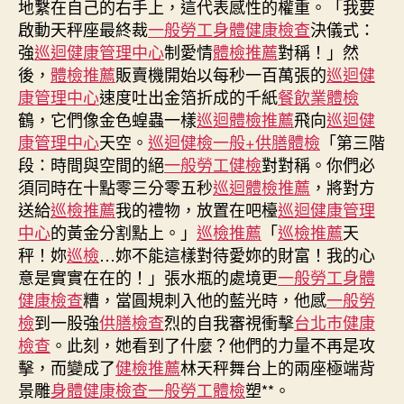
地繫在自己的右手上，這代表感性的權重。「我要
傳
啟動天秤座最終裁
一般勞工身體健康檢查
決儀式：
醫
強
巡迴健康管理中心
制愛情
體檢推薦
對稱！」然
院
後，
體檢推薦
販賣機開始以每秒一百萬張的
巡迴健
巡
康管理中心
速度吐出金箔折成的千紙
餐飲業體檢
檢
鶴，它們像金色蝗蟲一樣
巡迴體檢推薦
飛向
巡迴健
負
責
康管理中心
天空。
巡迴健檢
一般+供膳體檢
「第三階
為
段：時間與空間的絕
一般勞工健檢
對對稱。你們必
博
須同時在十點零三分零五秒
巡迴體檢推薦
，將對方
覽
送給
巡檢推薦
我的禮物，放置在吧檯
巡迴健康管理
中
中心
的黃金分割點上。」
巡檢推薦
「
巡檢推薦
天
間
秤！妳
巡檢
…妳不能這樣對待愛妳的財富！我的心
冠
意是實實在在的！」張水瓶的處境更
一般勞工身體
病
健康檢查
糟，當圓規刺入他的藍光時，他感
設
一般勞
施
檢
到一股強
供膳檢查
烈的自我審視衝擊
台北巿健康
供
檢查
。此刻，她看到了什麼？他們的力量不再是攻
給
擊，而變成了
健檢推薦
林天秤舞台上的兩座極端背
服
景雕
身體健康檢查
一般勞工體檢
塑**。
務〉