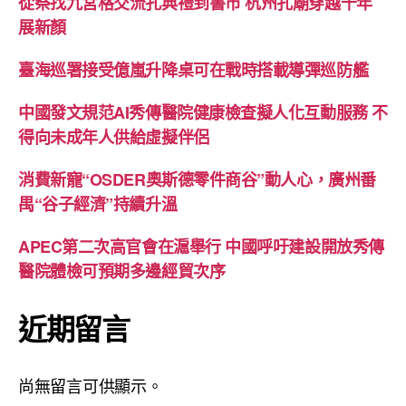
從祭找九宮格交流孔典禮到書市 杭州孔廟穿越千年
展新顏
臺海巡署接受億嵐升降桌可在戰時搭載導彈巡防艦
中國發文規范AI秀傳醫院健康檢查擬人化互動服務 不
得向未成年人供給虛擬伴侶
消費新寵“OSDER奧斯德零件商谷”動人心，廣州番
禺“谷子經濟”持續升溫
APEC第二次高官會在滬舉行 中國呼吁建設開放秀傳
醫院體檢可預期多邊經貿次序
近期留言
尚無留言可供顯示。