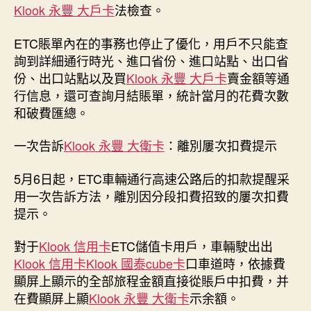
Klook 永豐 大戶卡
法檢查。
ETC賬單內在的事務也停止了優化，用戶不只能查
詢到詳細通行時光、進口省份、進口站點、出口省
份、出口站點以及買
Klook 永豐 大戶卡
賣金額等通
行信息，還可查詢月結賬單，統計當月的花費次數
和破費匯總。
一次告訴
Klook 永豐 大衛卡
：離別屢次扣費提示
5月6日起，ETC車輛通行高速公路后的扣款提醒采
用一次告訴方法，離別因分段扣費招致的屢次扣費
提示。
對于
Klook 信用卡
ETC儲值卡用戶，車輛駛出出
Klook 信用卡
Klook 國泰cube卡
口車道時，依據費
顯屏上顯示的全部旅程金額直接從賬戶中扣費，并
在費顯屏上顯
Klook 永豐 大衛卡
示余額。