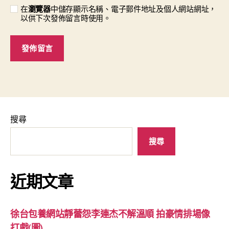
在
瀏覽器
中儲存顯示名稱、電子郵件地址及個人網站網址，
以供下次發佈留言時使用。
搜尋
搜尋
近期文章
徐台包養網站靜蕾怨李連杰不解溫順 拍豪情排場像
打戲(圖)