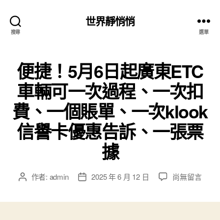
世界靜悄悄
搜尋
選單
便捷！5月6日起廣東ETC
車輛可一次過程、一次扣
費、一個賬單、一次klook
信譽卡優惠告訴、一張票
據
在
作者:
admin
2025 年 6 月 12 日
尚無留言
文
文
〈便
章
章
捷！
作
發
5
者
佈
月