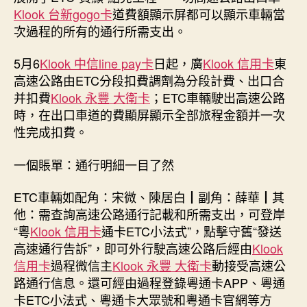
單、
Klook 台新gogo卡
道費額顯示屏都可以顯示車輛當
一
次過程的所有的通行所需支出。
次
klook
5月6
Klook 中信line pay卡
日起，廣
Klook 信用卡
東
信
高速公路由ETC分段扣費調劑為分段計費、出口合
譽
并扣費
Klook 永豐 大衛卡
；ETC車輛駛出高速公路
卡
時，在出口車道的費顯屏顯示全部旅程金額并一次
優
惠
性完成扣費。
告
訴、
一個賬單：通行明細一目了然
一
張
ETC車輛如配角：宋微、陳居白┃副角：薛華┃其
票
他：需查詢高速公路通行記載和所需支出，可登岸
據〉
“粵
Klook 信用卡
通卡ETC小法式”，點擊守舊“發送
中
高速通行告訴”，即可外行駛高速公路后經由
Klook
信用卡
過程微信主
Klook 永豐 大衛卡
動接受高速公
路通行信息。還可經由過程登錄粵通卡APP、粵通
卡ETC小法式、粵通卡大眾號和粵通卡官網等方