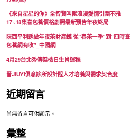
《來自星星的你》全智賢叫獸浪漫愛情引圍不雅
17~18集喜包養價格劇照最新預告年夜終局
陜西平利縣做年夜茶財產鏈 從“春茶一季”到“四時查
包養網有收”_中國網
4月29台北秀傳健檢日生肖運程
晉JIUYI俱意診所設計陞人才培養與需求契合度
近期留言
尚無留言可供顯示。
彙整