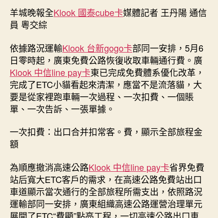
日
6
羊城晚報全
Klook 國泰cube卡
期
媒體記者 王丹陽 通信
日
員 粵交綜
起
廣
依據路況運輸
Klook 台新gogo卡
部同一安排，5月6
東
日零時起，廣東免費公路恢復收取車輛通行費。廣
ETC
Klook 中信line pay卡
東已完成免費體系優化改革，
車
完成了ETC小貓看起來清潔，應當不是流落貓，大
輛
要是從家裡跑車輛一次過程、一次扣費、一個賬
可
一
單、一次告訴、一張單據。
次
過
一次扣費：出口合并扣常客。費，顯示全部旅程金
程、
額
一
次
為順應撤消高速公路
Klook 中信line pay卡
省界免費
扣
站后寬大ETC客戶的需求，在高速公路免費站出口
費、
車道顯示當次通行的全部旅程所需支出，依照路況
一
運輸部同一安排，廣東組織高速公路運營治理單元
個
賬
展開了ETC“費顯”點亮工程，一切高速公路出口車