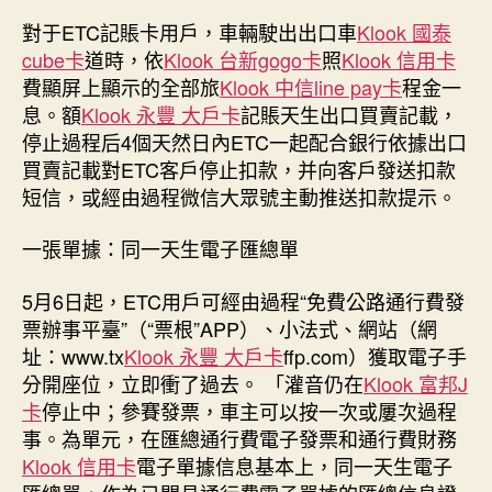
對于ETC記賬卡用戶，車輛駛出出口車
Klook 國泰
cube卡
道時，依
Klook 台新gogo卡
照
Klook 信用卡
費顯屏上顯示的全部旅
Klook 中信line pay卡
程金一
息。額
Klook 永豐 大戶卡
記賬天生出口買賣記載，
停止過程后4個天然日內ETC一起配合銀行依據出口
買賣記載對ETC客戶停止扣款，并向客戶發送扣款
短信，或經由過程微信大眾號主動推送扣款提示。
一張單據：同一天生電子匯總單
5月6日起，ETC用戶可經由過程“免費公路通行費發
票辦事平臺”（“票根”APP）、小法式、網站（網
址：www.tx
Klook 永豐 大戶卡
ffp.com）獲取電子手
分開座位，立即衝了過去。 「灌音仍在
Klook 富邦J
卡
停止中；參賽發票，車主可以按一次或屢次過程
事。為單元，在匯總通行費電子發票和通行費財務
Klook 信用卡
電子單據信息基本上，同一天生電子