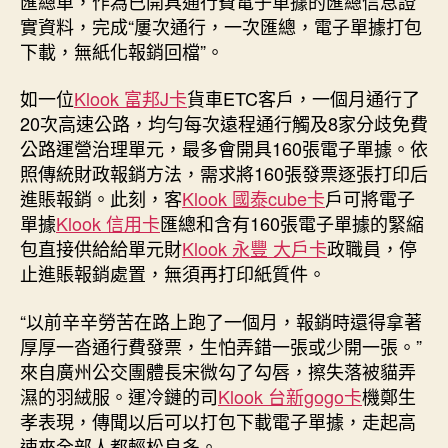
匯總單，作為已開具通行費電子單據的匯總信息證
實資料，完成“屢次通行，一次匯總，電子單據打包
下載，無紙化報銷回檔”。
如一位
Klook 富邦J卡
貨車ETC客戶，一個月通行了
20次高速公路，均勻每次遠程通行觸及8家分歧免費
公路運營治理單元，最多會開具160張電子單據。依
照傳統財政報銷方法，需求將160張發票逐張打印后
進賬報銷。此刻，客
Klook 國泰cube卡
戶可將電子
單據
Klook 信用卡
匯總和含有160張電子單據的緊縮
包直接供給給單元財
Klook 永豐 大戶卡
政職員，停
止進賬報銷處置，無須再打印紙質件。
“以前辛辛勞苦在路上跑了一個月，報銷時還得拿著
厚厚一沓通行費發票，生怕弄錯一張或少開一張。”
來自廣州公交團體長宋微勾了勾唇，擦失落被貓弄
濕的羽絨服。運冷鏈的司
Klook 台新gogo卡
機鄭生
孝表現，傳聞以后可以打包下載電子單據，走起高
速來全部人都輕松良多。