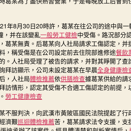
時葛某為了盡快熟習營業，于是每晚放工后會到
021年8月30日20時許，葛某在往公司的途中與
 相撞，并在該變亂
一般勞工健檢
中受傷。路況部分
，葛某無責。后葛某向人社局請求工傷認定，并
料，稱受傷是在公司設定前去住院部進修途
餐飲
的。人社局受理了被告的請求，并對其睜開了查
詢拜訪顯示，公司未設定葛某在早晨
全身健康檢
后，人社局
體檢推薦
依
供膳檢查
據葛某供給的請
拜訪情形，認定其受傷不合適工傷認定的前提，
。
勞工健康檢查
某不服判決，向武漢市黃陂區國民法院提起了行
經濟艱
巡迴體檢推薦
苦，葛某請求法令支援，支
yer 張迪承辦了該案件。經具體清楚和剖析案情后，