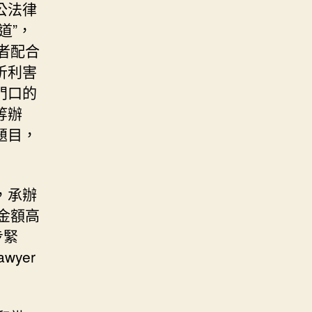
公法律
道”，
務者配合
析利害
門口的
等辦
題目，
。
，承辦
案金額高
步緊
wyer