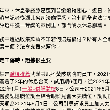
年來，休息爭議膠葛遭到普遍追蹤關心。近日，
消息記者從湖北省司法廳得悉，第七屆全省法令
評選中獲一等獎的案例里，部門觸及休息膠葛。
務中遭遇收集欺騙不知若何賠還償付？所有人全
續未便？法令支援來幫你。
定工傷時，證據很主要
某是
體檢推薦
武漢某眼科黃陂病院的員工，2021
簽署了3年的休息合同，試用期6個月，從2021年
22年1月1
一般+供膳體檢
8日。公司于2021年8月
醫務記憶職位調至綜合眼科見習大夫職位，調動
天期為2021年9月1日。公司引導請求員工加大