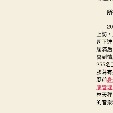
所
2
上訪，
司下達
屆滿后
會到情
255
膠葛有
廟前
身
康管理
林天秤
的音樂