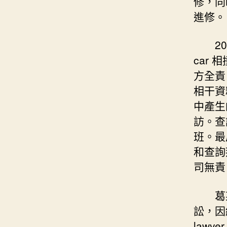
修，同
進修。
2
car
方全責
相干資
中產生
訪。查
班。最
和查詢
司無責
葛
訟，因
law