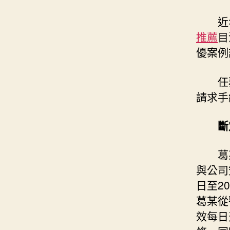
近
推薦
目
優案例
任
請求手
斷
葛
與公司
日至20
葛某從
效每日