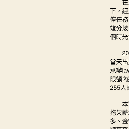
在
下，經
停任務
竣分歧
個時光
2
當天出
承辦l
限額內
255
本
拖欠薪
多、金