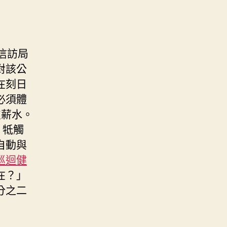
市信訪局
對該公
在刻日
必須體
欠薪水。
，牴觸
自動與
巡迴健
在？」
分之二