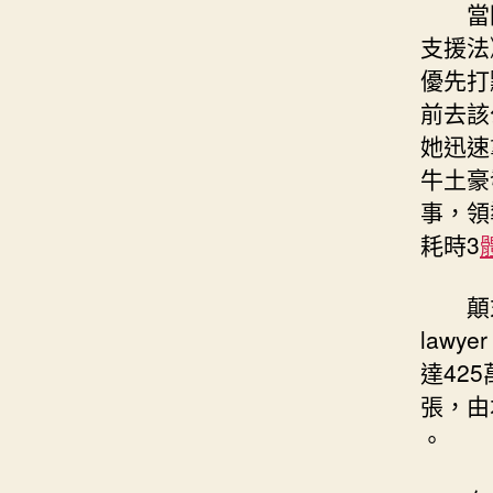
當
支援法
優先打
前去該
她迅速
牛土豪
事，領
耗時3
顛
law
達42
張，由
。