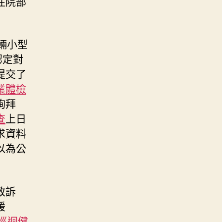
住院部
一輛小型
認定對
提交了
業體檢
詢拜
查
上日
求資料
以為公
政訴
援
巡迴健