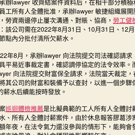
承辦lawyer 收齊結案件資料后，在相干部分積極
員工所有人全體批准，承辦lawyer 敏捷組織展
，勞資兩邊停止屢次溝通、對賬、協商，
勞工健
：該公司需在2022年8月31日、10月31日、12月
節點內分批付清所欠薪水。
022年8月，承辦lawyer 向法院提交司法確認請
具平易近事裁定書，確認調停協定的法令效率。
awyer 向法院提交財富保全請求，法院當天裁定
將其公司的財富和裝備予以查封，以進一個步驟
人的薪水后續能按時發放。
案
巡迴體檢推薦
是比擬典範的工人所有人全體討
水、所有人全體討薪案件，由於休息報答膠葛涉
額年夜，在法令氣力還沒參與的情形下，能夠會