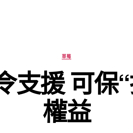
分
草莓
類
令支援 可保“
權益