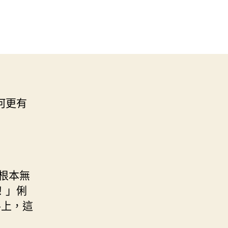
何更有
根本無
！」俐
手上，這