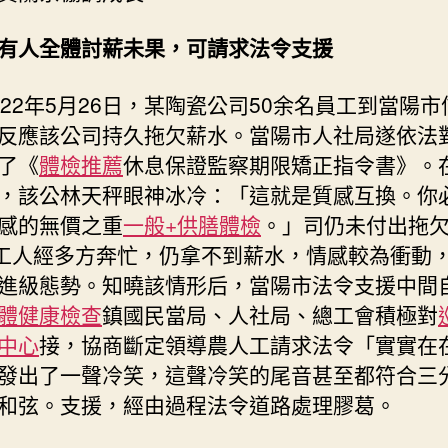
有人全體討薪未果，可請求法令支援
022年5月26日，某陶瓷公司50余名員工到當陽
反應該公司持久拖欠薪水。當陽市人社局遂依法
了《
體檢推薦
休息保證監察期限矯正指令書》。
，該公林天秤眼神冰冷：「這就是質感互換。你
感的無價之重
一般+供膳體檢
。」司仍未付出拖
名工人經多方奔忙，仍拿不到薪水，情感較為衝動
進級態勢。知曉該情形后，當陽市法令支援中間
體健康檢查
鎮國民當局、人社局、總工會積極對
中心
接，協商斷定領導農人工請求法令「實實在
發出了一聲冷笑，這聲冷笑的尾音甚至都符合三
和弦。支援，經由過程法令道路處理膠葛。