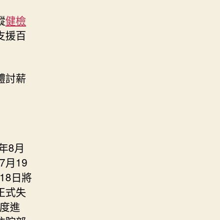
縱
健檢
支援百
體討薪
年8月
7月19
18日將
正式失
力度進