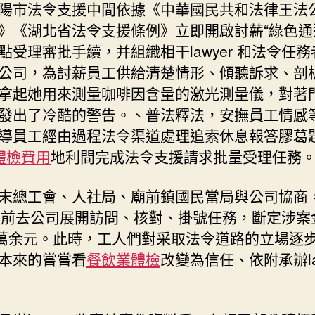
陽市法令支援中間依據《中華國民共和法律王法
》《湖北省法令支援條例》立即開啟討薪“綠色通
點受理審批手續，并組織相干lawyer 和法令任
公司，為討薪員工供給清楚情形、傾聽訴求、剖
拿起她用來測量咖啡因含量的激光測量儀，對著
發出了冷酷的警告。、普法釋法，安撫員工情感
導員工經由過程法令渠道處理追索休息報答膠葛
體檢費用
地利間完成法令支援請求批量受理任務
末總工會、人社局、廟前鎮國民當局與公司協商
yer 前去公司展開訪問、核對、掛號任務，斷定涉
5萬余元。此時，工人們對采取法令道路的立場逐
本來的嘗嘗看
餐飲業體檢
改變為信任、依附承辦la