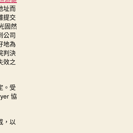
地址而
據提交
時光固然
到公司
好地為
院判決
失效之
定。受
er 協
戒，以