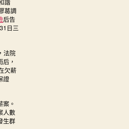
和諧
開膠葛調
檢
后告
31日三
求，法院
而后，
，在欠薪
保證
薪案。
案人數
發生群