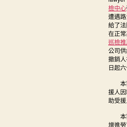
檢中心
遭遇路
給了法
在正常
巡檢推
公司供
撤銷人
日起六
本
援人因
助受援
本
增進勞