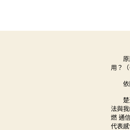
原
用？（
依
楚
法與我
燃 通
代表感