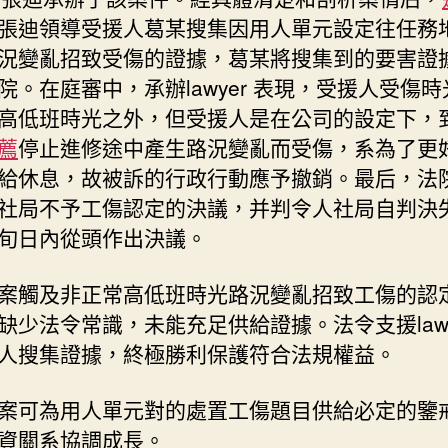
張迪領導受援人葛某搜集因用人單元設定往任務
況變亂招致受傷的證據，葛某將搜集到的要害證
院。在庭審中，承辦lawyer 表現，受援人受傷
高低班時光之外，但受援人是在公司的設定下，
薦
停止進修途中產生路況變亂而受傷，系為了更
給休息，故被訴的行政行動應予撤銷。最后，法
社局不予工傷認定的決議，并判令人社局自判決
旬日內從頭作出決議。
案觸及非正常高低班時光路況變亂招致工傷的認
缺少法令常識，未能充足供給證據。法令支援lawy
人搜集證據，終極勝利保護符合法規權益。
案可為用人單元對的處置工傷題目供給必定的鑒
資關系協調成長。