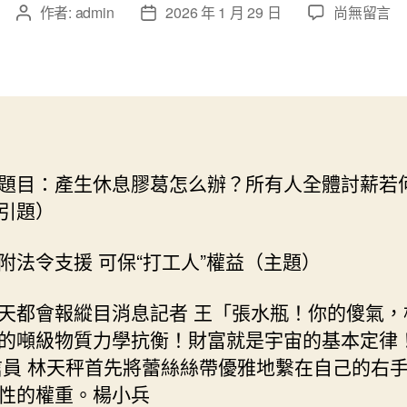
在
作者:
admin
2026 年 1 月 29 日
尚無留言
文
文
〈依
章
章
附
作
發
法
者
佈
令
日
支
期
援
可
題目：產生休息膠葛怎么辦？所有人全體討薪若
保
引題）
“打
工
人”
附法令支援 可保“打工人”權益（主題）
權
益〉
天都會報縱目消息記者 王「張水瓶！你的傻氣，
中
的噸級物質力學抗衡！財富就是宇宙的基本定律
信員 林天秤首先將蕾絲絲帶優雅地繫在自己的右
性的權重。楊小兵