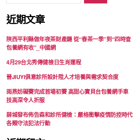
近期文章
陜西平利縣做年夜茶財產鏈 從“春茶一季”到“四時查
包養網有收”_中國網
4月29台北秀傳健檢日生肖運程
晉JIUYI俱意診所設計陞人才培養與需求契合度
雨燕妨礙賽完成首場初賽 高甜心寶貝台包養網手車
技高深令人折服
薛城發布佈告森和診所健檢：嚴格衝擊疫情防控時代
各類守法犯法行動