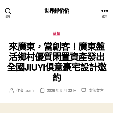
世界靜悄悄
搜尋
選單
分
草莓
類
來廣東，當創客！廣東盤
活鄉村優質閑置資產發出
全國JIUYI俱意豪宅設計邀
約
在
作者:
admin
2026 年 5 月 30 日
尚無留言
文
文
〈來
章
章
廣
作
發
東，
者
佈
當
日