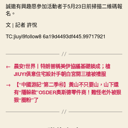
誠邀有興趣愿參加活動者于5月23日前掃描二維碼報
名。
文 | 記者 許悅
TC:jiuyi9follow8 6a19d4493df445.99717921
←
晨安!世界丨特朗普稱美伊協議基礎談成；槍
JIUYI俱意住宅設計手朝白宮開三槍被禮服
→
【“中國游記”第二季㊺】黃山不只要山，山下還
有“隱躲款”OSDER奧斯德零件商！難怪老外被狠
狠“圈粉”了