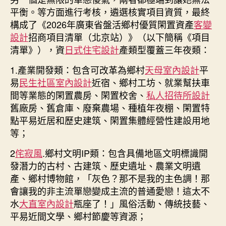
平衡。等方面進行考核，遴選核實項目資質，最終
構成了《2026年廣東省盤活鄉村優質閑置資產
客變
設計
招商項目清單（北京站）》（以下簡稱《項目
清單》），資
日式住宅設計
產類型覆蓋三年夜類：
1.產業開發類：包含可改革為鄉村
天母室內設計
平
易
民生社區室內設計
近宿、鄉村工坊、就業幫扶車
間等業態的閑置農房、閑置校舍、
私人招待所設計
舊廠房、舊倉庫、廢棄農場、種植年夜棚、閑置特
點平易近居和歷史建筑、閑置集體經營性建設用地
等；
2
侘寂風
.鄉村文明IP類：包含具備地區文明標識開
發潛力的古村、古建筑、歷史遺址、農業文明遺
產、鄉村博物館，「灰色？那不是我的主色調！那
會讓我的非主流單戀變成主流的普通愛戀！這太不
水
大直室內設計
瓶座了！」風俗活動、傳統技藝、
平易近間文學、鄉村節慶等資源；