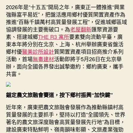
創
2026年是“十五五”開局之年，廣東正一體推進“興業
期
客！
強縣富平易近”，把盤活應用鄉村優質閑置資產作為
廣
推進“百縣千鎮萬村高質量發展工程”，促進城鄉區域
東
協調發展的主要衝破口。為
老屋翻新
匯聚資源要
盤
素、搭建城鄉
THE R3 寓所
要素雙向流動平臺，廣
活
東本年將分別在北京、上海、杭州舉辦廣東省盤活
鄉
鄉村優
醫美診所設計
質閑置資產項目招商推介系列
村
優
活動，首場
無毒建材
活動即將于5月26日在北京舉
質
辦，面向全國各界發出誠摯邀約：鄉約廣東，攜手
閑
共富。
置
資
產
錨定農文旅融會賽道，按下鄉村振興“加快鍵”
發
出
近年來，廣東把農文旅融會發展作為推動縣鎮村高
全
質量發展的主要抓手，堅持以打造“全國領先、世界
國
著名的農文旅深度融會高質量發展先行地”為目標，
JIUYI
建設廣東特點鮮明、嶺南韻味彰顯、文旅產業強勁
俱