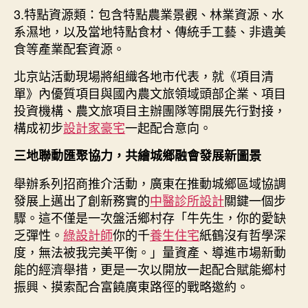
3.特點資源類：包含特點農業景觀、林業資源、水
系濕地，以及當地特點食材、傳統手工藝、非遺美
食等產業配套資源。
北京站活動現場將組織各地市代表，就《項目清
單》內優質項目與國內農文旅領域頭部企業、項目
投資機構、農文旅項目主辦團隊等開展先行對接，
構成初步
設計家豪宅
一起配合意向。
三地聯動匯聚協力，共繪城鄉融會發展新圖景
舉辦系列招商推介活動，廣東在推動城鄉區域協調
發展上邁出了創新務實的
中醫診所設計
關鍵一個步
驟。這不僅是一次盤活鄉村存「牛先生，你的愛缺
乏彈性。
綠設計師
你的千
養生住宅
紙鶴沒有哲學深
度，無法被我完美平衡。」量資產、導進市場新動
能的經濟舉措，更是一次以開放一起配合賦能鄉村
振興、摸索配合富饒廣東路徑的戰略邀約。