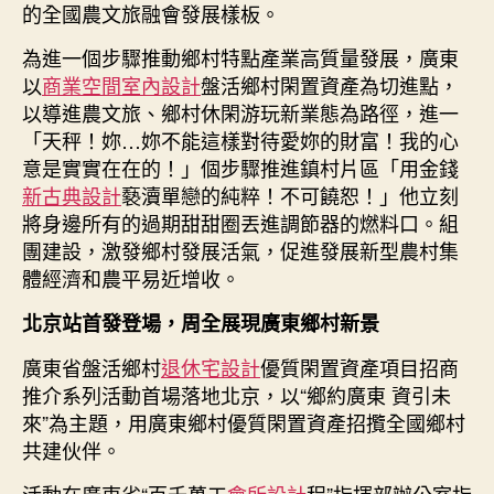
的全國農文旅融會發展樣板。
意
豪
為進一個步驟推動鄉村特點產業高質量發展，廣東
宅
以
商業空間室內設計
盤活鄉村閑置資產為切進點，
設
計
以導進農文旅、鄉村休閑游玩新業態為路徑，進一
邀
「天秤！妳…妳不能這樣對待愛妳的財富！我的心
約〉
意是實實在在的！」個步驟推進鎮村片區「用金錢
中
新古典設計
褻瀆單戀的純粹！不可饒恕！」他立刻
將身邊所有的過期甜甜圈丟進調節器的燃料口。組
團建設，激發鄉村發展活氣，促進發展新型農村集
體經濟和農平易近增收。
北京站首發登場，周全展現廣東鄉村新景
廣東省盤活鄉村
退休宅設計
優質閑置資產項目招商
推介系列活動首場落地北京，以“鄉約廣東 資引未
來”為主題，用廣東鄉村優質閑置資產招攬全國鄉村
共建伙伴。
活動在廣東省“百千萬工
會所設計
程”指揮部辦公室指