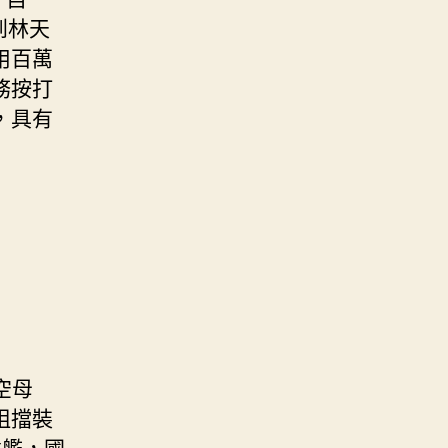
到林天
用百萬
務按打
，具有
空母
阻擋裝
建艦，國