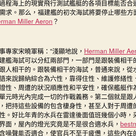
過程海上的現實飛行測試艦艇的各項目標能否合
ign需求。那么，福建艦的初次海試將要停止哪些方
rman Miller Aeron
？
事專家宋曉軍稱：“淺顯地說，
Herman Miller Ae
建艦海試可以分紅兩部門，一部門是跟裝備相干
跟人相干的。跟裝備相干的海試，普通來說，從
語來說歸納綜合為六性，靠得住性、維護修繕性
證性、周遭的狀況順應性和平安性，確保艦艇作
單元時光內完成一切的作戰義務。第二個就是跟
，把持這些設備的包含棲身性，甚至人對于周遭
性。好比年青的水兵在雷達後面值班幾個小時，
界面，屋內的燈光究竟是不是很合適水兵，
best
含噪聲能否適合，使官兵不至于疲憊，這些內在