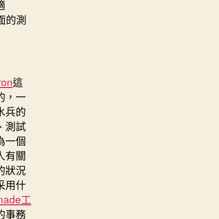
適
面的測
ron
這
的，一
水兵的
、測試
為一個
人有關
的狀況
采用什
made工
的事務