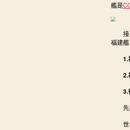
艦是
C
接
福建艦
1
2
3
先
世