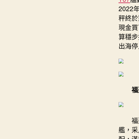
2022
秤終於
現金買
算穩步
出海停
福
福
艦，采
配，滿