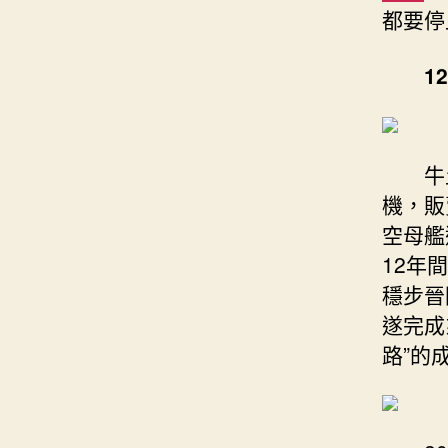
都要停
1
牛
機，販
空母艦
12年
穩步晉
遂完成
路”的