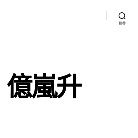
搜尋
，億嵐升
！