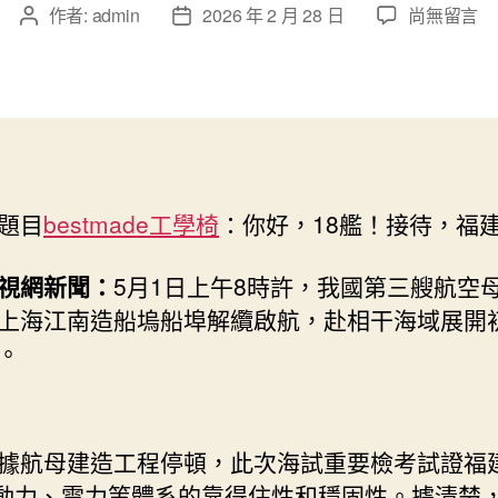
在
作者:
admin
2026 年 2 月 28 日
尚無留言
文
文
〈你
章
章
好，
作
發
18
者
佈
艦！
日
接
期
待，
億
題目
bestmade工學椅
：你好，18艦！接待，福
嵐
升
降
視網新聞：
5月1日上午8時許，我國第三艘航空
桌
上海江南造船塢船埠解纜啟航，赴相干海域展開
福
。
建
艦！〉
中
據航母建造工程停頓，此次海試重要檢考試證福
動力、電力等體系的靠得住性和穩固性。據清楚