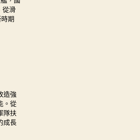
、從滑
新時期
改造強
能。從
軍隊扶
的成長