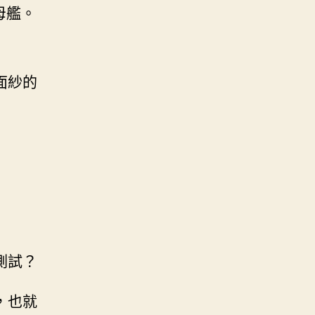
母艦。
面紗的
測試？
，也就