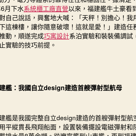
年6月下水
系統櫃工廠直營
以來，福建艦牛土豪看
對自己說話，興奮地大喊：「天秤！別擔心！我
下這棟樓，讓你隨意破壞！這就是愛！」建造任
推動，順遂完成
巧寓設計
系泊實驗和裝裝備調試
止實驗的技巧前提。
建艦：我國自立design建造首艘彈射型航母
建艦是我國完整自立design建造的首艘彈射型航
用平縱貫長飛翔船面，設置裝備擺設電磁彈射和
載排水量8萬余噸。從遼寧艦到山東艦，再到福