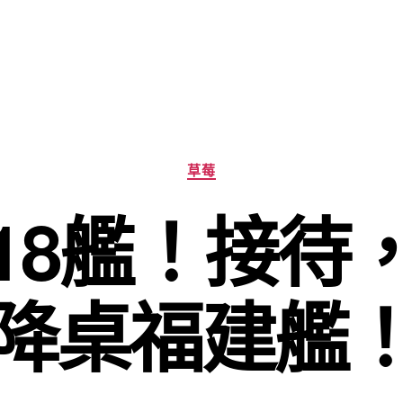
分
草莓
類
18艦！接待
降桌福建艦