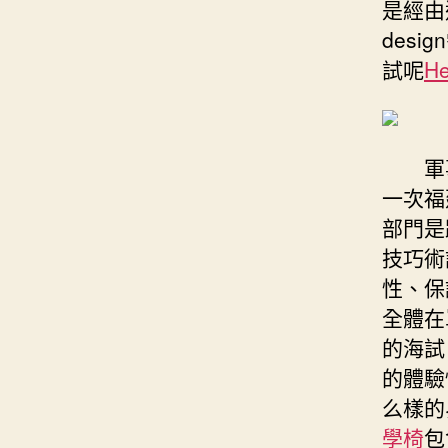
是經由
des
試呢
He
軍
一次福
部門是
技巧術
性、保
全體在
的海試
的體驗
么樣的
學椅
包