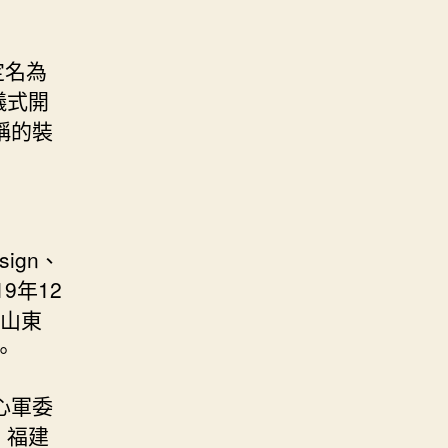
定名為
儀式開
稱的裝
sign、
9年12
兵山東
。
心軍委
。福建