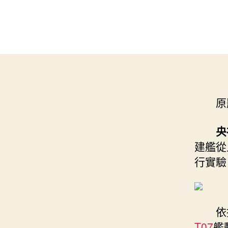
原
央
建艦從
行實驗
依
T07
艦