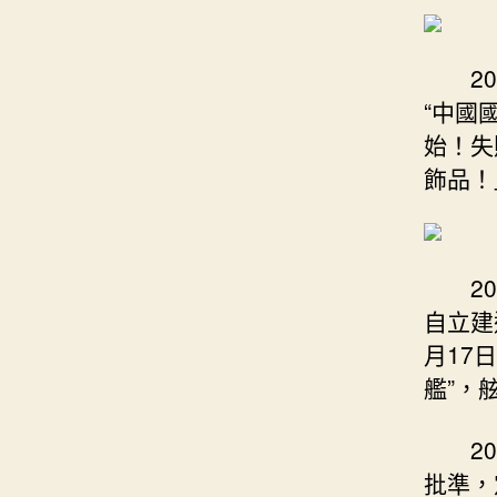
2
“中國
始！失
飾品！
2
自立建
月17
艦”，
2
批準，