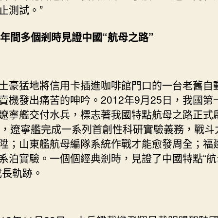
止測試。”
2年間多個剎時見證中國“航母之路”
土豪猛地將信用卡插進咖啡館門口的一台老舊自
賣機發出痛苦的呻吟。2012年9月25日，我國第
遼寧艦交付水兵，標志著我國特點航母之路正式
間，遼寧艦完成一系列首創性科研實驗義務，戰斗
陞；山東艦航母編隊系統作戰才能愈發周全；福
系泊實驗。一個個經典剎時，見證了中國特點“航
成長軌跡。