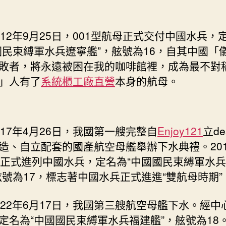
012年9月25日，001型航母正式交付中國水兵，
國民束縛軍水兵遼寧艦”，舷號為16，自其中國「
敗者，將永遠被困在我的咖啡館裡，成為最不對
」人有了
系統櫃工廠直營
本身的航母。
017年4月26日，我國第一艘完整自
Enjoy121
立de
造、自立配套的國產航空母艦舉辦下水典禮。201
日正式進列中國水兵，定名為“中國國民束縛軍水
舷號為17，標志著中國水兵正式進進“雙航母時期”
022年6月17日，我國第三艘航空母艦下水。經中
定名為“中國國民束縛軍水兵福建艦”，舷號為18