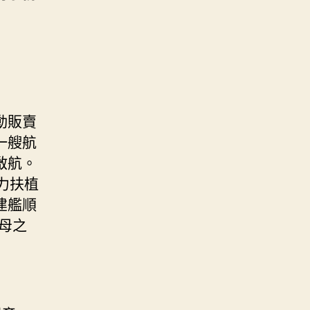
動販賣
一艘航
啟航。
力扶植
建艦順
母之