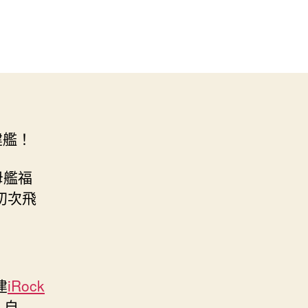
建艦！
母艦福
初次飛
建
iRock
，自