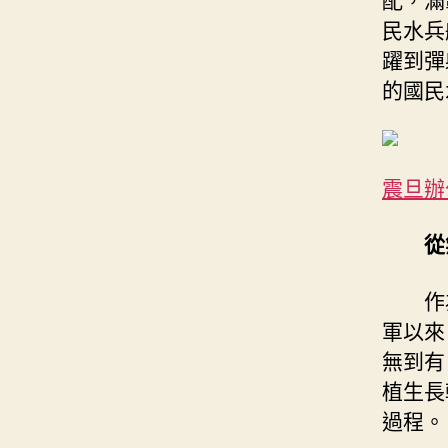
民水兵
躍到彈
的國民
震旦辦
從
作
軍以來
無到有
植生長
過程。