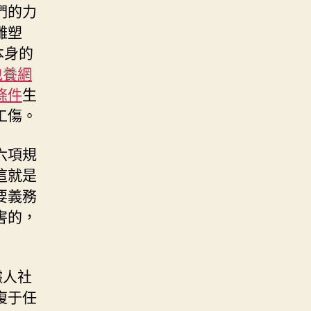
們的力
雕塑
本身的
包養網
條件
生
工傷。
六項規
這就是
要義務
害的，
據人社
復于任