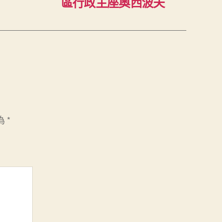
區行政主座奧西波夫
為
*