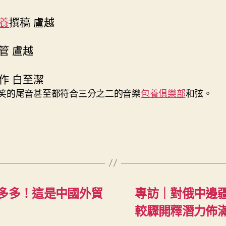
養
撰稿 盧越
管 盧越
作 白至潔
笑的尾音甚至都符合三分之二的音樂
包養俱樂部
和弦。
會多多！這是中國外貿
專訪｜對俄中邊
較驟開釋潛力佈