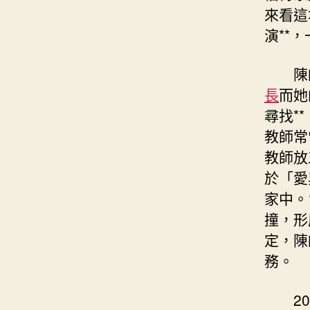
來看這
演**
陳
長
而她
尋找*
教師常
教師放
於「愛
家中。
撞，形
定，陳
務。
2