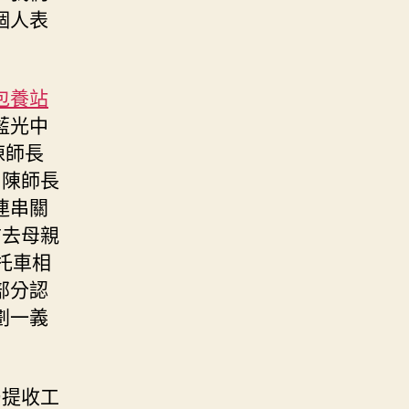
個人表
包養站
藍光中
陳師長
，陳師長
連串關
前去母親
托車相
部分認
劃一義
局提收工