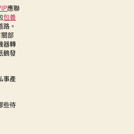
IP
應聯
包
包養
道路。
有關部
機器轉
紙鶴發
私事產
哪些待