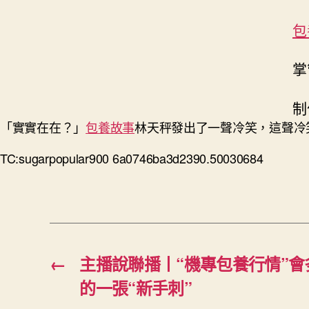
包
掌
制
「實實在在？」
包養故事
林天秤發出了一聲冷笑，這聲冷
TC:sugarpopular900 6a0746ba3d2390.50030684
←
主播說聯播丨“機專包養行情”
的一張“新手刺”