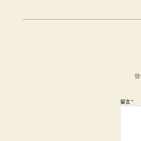
發
留言
*