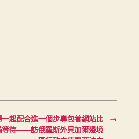
疆一起配合進一個步專包養網站比
→
滿等待——訪俄羅斯外貝加爾邊境