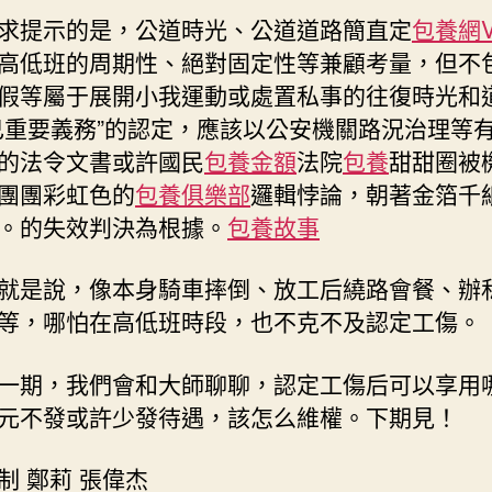
求提示的是，公道時光、公道道路簡直定
包養網V
高低班的周期性、絕對固定性等兼顧考量，但不
假等屬于展開小我運動或處置私事的往復時光和
己重要義務”的認定，應該以公安機關路況治理等
的法令文書或許國民
包養金額
法院
包養
甜甜圈被
團團彩虹色的
包養俱樂部
邏輯悖論，朝著金箔千
。的失效判決為根據。
包養故事
就是說，像本身騎車摔倒、放工后繞路會餐、辦
等，哪怕在高低班時段，也不克不及認定工傷。
一期，我們會和大師聊聊，認定工傷后可以享用
元不發或許少發待遇，該怎么維權。下期見！
制 鄭莉 張偉杰