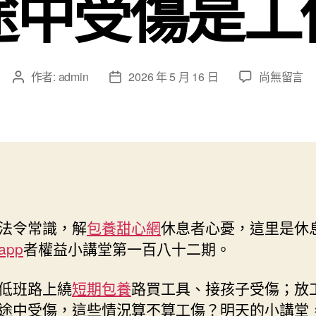
途中受傷是工
在
作者:
admin
2026 年 5 月 16 日
尚無留言
文
文
〈休
章
章
息
作
發
者
者
佈
權
日
益
期
小
講
堂
法令常識，解
包養甜心網
休息者心憂，這里是休
｜
放
app
者權益小講堂第一百八十二期。
工
后
低班路上繞
短期包養
路買工具、接孩子受傷；放
往
途中受傷，這些情況算不算工傷？明天的小講堂
照