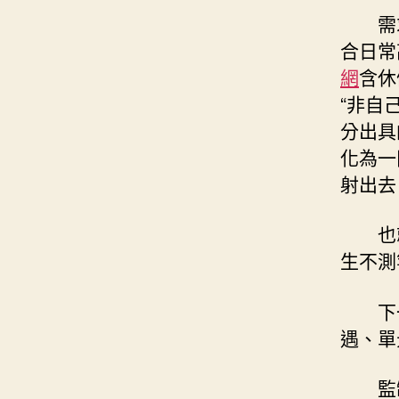
需
合日常
網
含休
“非自
分出具
化為一
射出去
也
生不測
下
遇、單
監