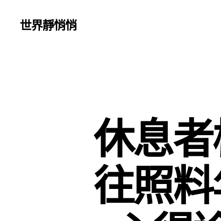
世界靜悄悄
休息者
往照料