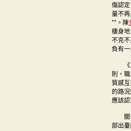
傷認定
量不再
**。陳
棲身地
不克不
負有一
《
則，職
質感互
的路況
應該認
關
部出臺