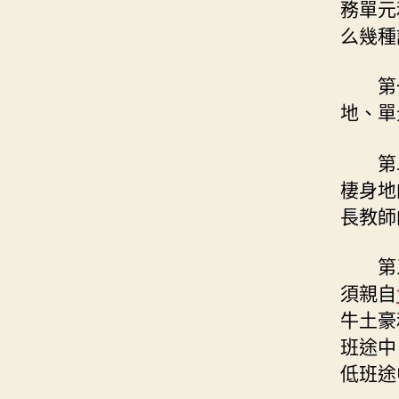
務單元
么幾種
第
地、單
第
棲身地
長教師
第
須親自
牛土豪
班途中
低班途