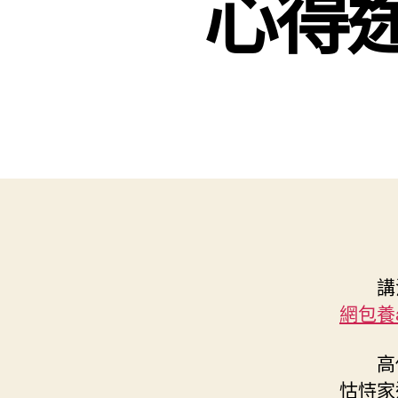
心得
講
網
包養
高
怙恃家