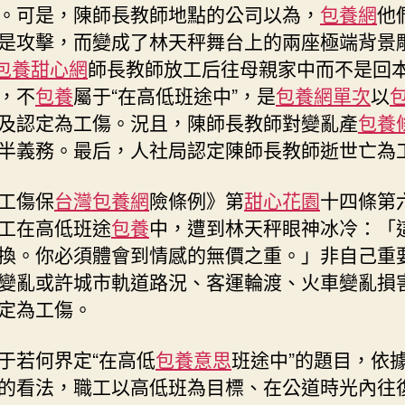
嗎？〉
。可是，陳師長教師地點的公司以為，
包養網
他
中
是攻擊，而變成了林天秤舞台上的兩座極端背景
包養甜心網
師長教師放工后往母親家中而不是回
，不
包養
屬于“在高低班途中”，是
包養網單次
以
及認定為工傷。況且，陳師長教師對變亂產
包養
半義務。最后，人社局認定陳師長教師逝世亡為
工傷保
台灣包養網
險條例》第
甜心花園
十四條第
工在高低班途
包養
中，遭到林天秤眼神冰冷：「
換。你必須體會到情感的無價之重。」非自己重
變亂或許城市軌道路況、客運輪渡、火車變亂損
定為工傷。
于若何界定“在高低
包養意思
班途中”的題目，依
的看法，職工以高低班為目標、在公道時光內往