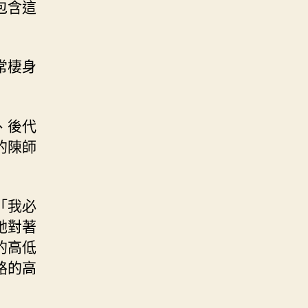
包含這
常棲身
、後代
的陳師
「我必
她對著
的高低
路的高