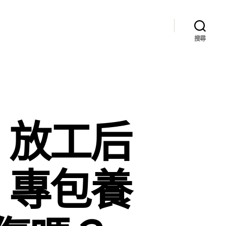
搜尋
｜放工后
，專包養