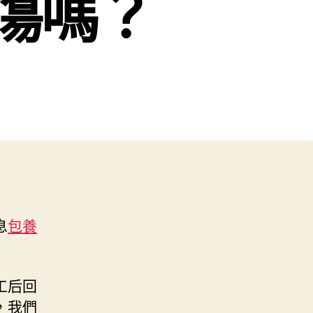
傷嗎？
息
包養
工后回
，我們