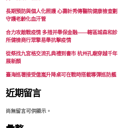
長期預防與個人化照護 心壽計秀傳醫院健康檢查劃
守護老齡化血汗管
合力攻敵戰疫情 多措并舉保金融——轄區城森和診
所健檢商行眾擎易舉抗擊疫情
從祭找九宮格交流孔典禮到書市 杭州孔廟穿越千年
展新顏
臺海巡署接受億嵐升降桌可在戰時搭載導彈巡防艦
近期留言
尚無留言可供顯示。