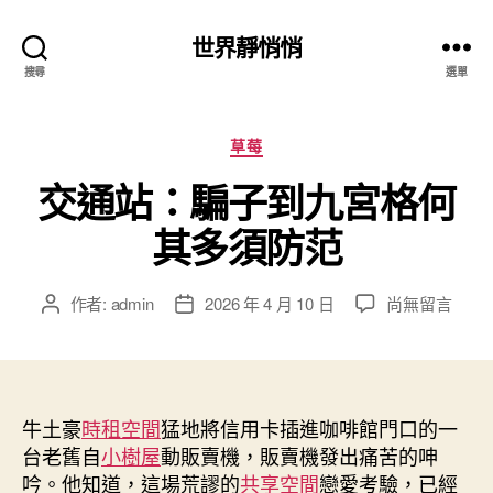
世界靜悄悄
搜尋
選單
分
草莓
類
交通站：騙子到九宮格何
其多須防范
在
作者:
admin
2026 年 4 月 10 日
尚無留言
文
文
〈交
章
章
通
作
發
站：
者
佈
騙
日
子
牛土豪
時租空間
猛地將信用卡插進咖啡館門口的一
期
到
台老舊自
小樹屋
動販賣機，販賣機發出痛苦的呻
九
吟。他知道，這場荒謬的
共享空間
戀愛考驗，已經