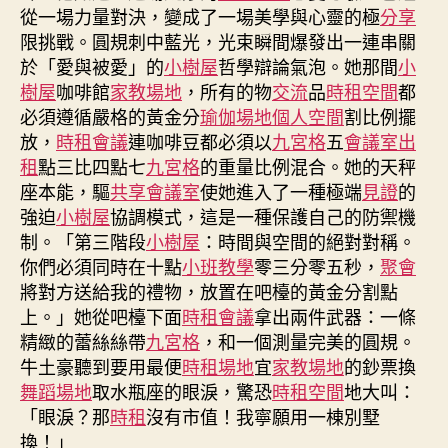
宮
從一場力量對決，變成了一場美學與心靈的極
分享
格
限挑戰。圓規刺中藍光，光束瞬間爆發出一連串關
何
於「愛與被愛」的
小樹屋
哲學辯論氣泡。她那間
小
其
樹屋
咖啡館
家教場地
，所有的物
交流
品
時租空間
都
多
須
必須遵循嚴格的黃金分
瑜伽場地
個人空間
割比例擺
防
放，
時租會議
連咖啡豆都必須以
九宮格
五
會議室出
范〉
租
點三比四點七
九宮格
的重量比例混合。她的天秤
中
座本能，驅
共享會議室
使她進入了一種極端
見證
的
強迫
小樹屋
協調模式，這是一種保護自己的防禦機
制。「第三階段
小樹屋
：時間與空間的絕對對稱。
你們必須同時在十點
小班教學
零三分零五秒，
聚會
將對方送給我的禮物，放置在吧檯的黃金分割點
上。」她從吧檯下面
時租會議
拿出兩件武器：一條
精緻的蕾絲絲帶
九宮格
，和一個測量完美的圓規。
牛土豪聽到要用最便
時租場地
宜
家教場地
的鈔票換
舞蹈場地
取水瓶座的眼淚，驚恐
時租空間
地大叫：
「眼淚？那
時租
沒有市值！我寧願用一棟別墅
換！」