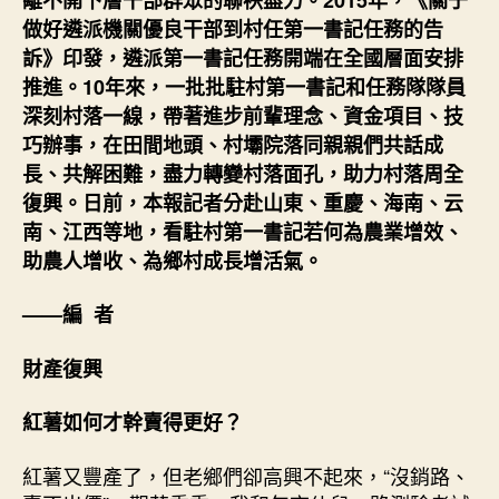
做好遴派機關優良干部到村任第一書記任務的告
訴》印發，遴派第一書記任務開端在全國層面安排
推進。10年來，一批批駐村第一書記和任務隊隊員
深刻村落一線，帶著進步前輩理念、資金項目、技
巧辦事，在田間地頭、村壩院落同親親們共話成
長、共解困難，盡力轉變村落面孔，助力村落周全
復興。日前，本報記者分赴山東、重慶、海南、云
南、江西等地，看駐村第一書記若何為農業增效、
助農人增收、為鄉村成長增活氣。
——編 者
財產復興
紅薯如何才幹賣得更好？
紅薯又豐產了，但老鄉們卻高興不起來，“沒銷路、