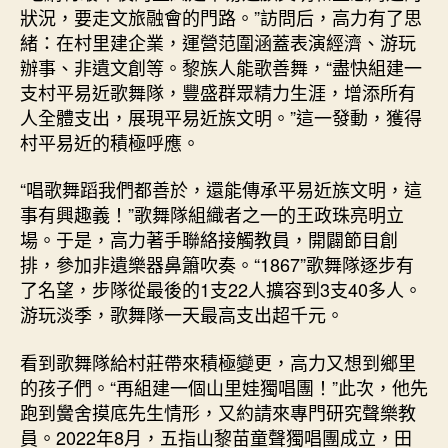
狀況，要走文旅融會的門路。”訪問后，高力有了思
緒：在村里建企業，運營范圍涵蓋表演經濟、游玩
辦事、非遺文創等。黎族人能歌善舞，“盡快組建一
支村平易近歌舞隊，豐盛群眾精力生涯，增添所有
人全體支出，展現平易近族文明。”這一發動，獲得
村平易近的積極呼應。
“唱歌舞蹈我們都善於，還能傳承平易近族文明，這
事有興趣義！”歌舞隊組織者之一的王政珠亮明立
場。于是，高力著手聯絡接觸教員，開闢節目創
排，參加非遺樂器鼻簫吹奏。“1867”歌舞隊逐步有
了名望，步隊從最後的1支22人擴容到3支40多人。
游玩淡季，歌舞隊一天最高支出超千元。
看到歌舞隊給村莊帶來積極變更，高力又想到鄉里
的孩子們。“再組建一個山里娃獨唱團！”此次，他先
跑到黌舍摸底先生情形，又約請來專門研究聲樂教
員。2022年8月，五指山黎苗童聲獨唱團成立，田