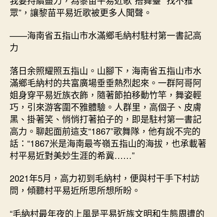
眾”，讓黎苗平易近歌被更多人聞聲。
——海南省五指山市水滿鄉毛納村駐村第一書記高
力
落日余照耀照五指山。山腳下，海南省五指山市水
滿鄉毛納村的共富廣場垂垂熱烈起來。一群阿哥阿
姐身穿平易近族衣飾，隨著節拍移動竹竿，舞姿輕
巧，引來游客圍不雅體驗。人群里，高個子、皮膚
黑、掛著笑、悄悄打著拍子的，即是駐村第一書記
高力。聊起面前這支“1867”歌舞隊，他有說不完的
話：“1867米是海南最岑嶺五指山的海拔，也承載著
村平易近對美妙生涯的希冀……”
2021年5月，高力初到毛納村，便與村干手下村訪
問，傾聽村平易近所思所想所盼。
“毛納村最年夜的上風是平易近族文明和生態周遭的