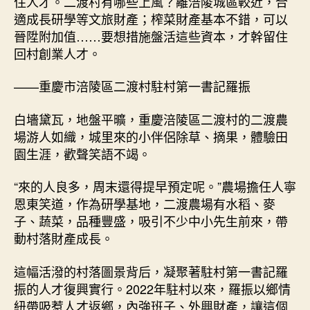
住人才。二渡村有哪些上風？離涪陵城區較近，合
適成長研學等文旅財產；榨菜財產基本不錯，可以
晉陞附加值……要想措施盤活這些資本，才幹留住
回村創業人才。
——重慶市涪陵區二渡村駐村第一書記羅振
白墻黛瓦，地盤平曠，重慶涪陵區二渡村的二渡農
場游人如織，城里來的小伴侶除草、摘果，體驗田
園生涯，歡聲笑語不竭。
“來的人良多，周末還得提早預定呢。”農場擔任人寧
恩東笑道，作為研學基地，二渡農場有水稻、麥
子、蔬菜，品種豐盛，吸引不少中小先生前來，帶
動村落財產成長。
這幅活潑的村落圖景背后，凝聚著駐村第一書記羅
振的人才復興實行。2022年駐村以來，羅振以鄉情
紐帶吸惹人才返鄉，內強班子、外興財產，讓這個