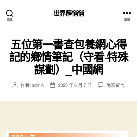
世界靜悄悄
搜尋
選單
五位第一書查包養網心得
記的鄉情筆記（守看·特殊
謀劃）_中國網
在
作者:
admin
2025 年 6 月 7 日
尚無留言
文
文
〈五
章
章
位
作
發
第
者
佈
一
日
書
期
查
包