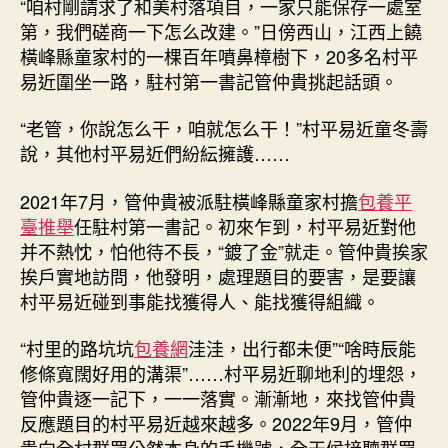
“咱村剛請求了和美村落項目，一家只能保存一處室
第，我們磋商一下怎么改建。”日傍西山，江西上饒
橫峰縣童家村的一棵百年噴鼻樟樹下，20多名村平
易近圍坐一路，駐村第一書記管仲貴挑起話頭。
“老管，你說怎么干，咱就怎么干！”村平易近童冬壽
說，其他村平易近們紛紜擁護……
2021年7月，管仲貴被派駐橫峰縣童家村擔
包養平
臺推舉
任駐村第一書記。初來乍到，村平易近對他
并不熱忱，怕他待不長，“鍍了金”就走。管仲貴挨家
挨戶實地訪問，他發明，處理題目的要害，是要讓
村平易近碰到事能找獲得人、能找獲得組織。
“村里的路坑坑
包養網
洼洼，出行都未便”“啥時辰能
修條寬闊好用的溝渠”……村平易近聊地利的埋怨，
管仲貴逐一記下，一一落實。漸漸地，來找管仲貴
反應題目的村平易近越來越多。2022年9月，管仲