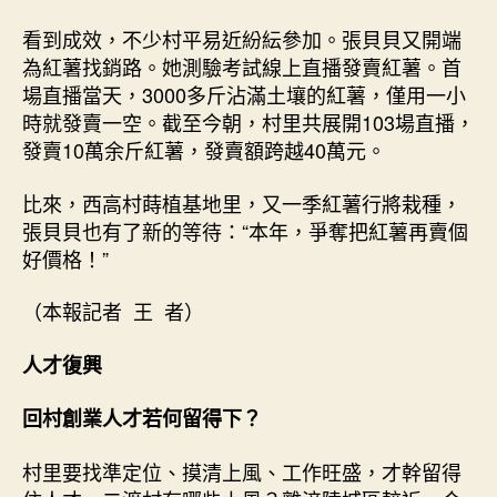
看到成效，不少村平易近紛紜參加。張貝貝又開端
為紅薯找銷路。她測驗考試線上直播發賣紅薯。首
場直播當天，3000多斤沾滿土壤的紅薯，僅用一小
時就發賣一空。截至今朝，村里共展開103場直播，
發賣10萬余斤紅薯，發賣額跨越40萬元。
比來，西高村蒔植基地里，又一季紅薯行將栽種，
張貝貝也有了新的等待：“本年，爭奪把紅薯再賣個
好價格！”
（本報記者 王 者）
人才復興
回村創業人才若何留得下？
村里要找準定位、摸清上風、工作旺盛，才幹留得