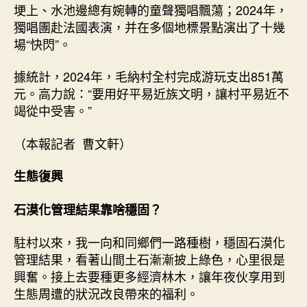
埂上、水池邊總有婉轉的童聲獨唱飄蕩；2024年，
獨唱團赴法國表演，并在多個地標景點演出了十幾
場“快閃”。
據統計，2024年，毛納村全村完成游玩支出851萬
元。高力說：“要用好平易近族文明，讓村平易近不
竭從中受害。”
（本報記者 曹文軒）
生態復興
石漠化管理結果靠啥穩固？
駐村以來，我一向和同鄉們一路種樹，穩固石漠化
管理結果，看著山間土石漸漸披上綠色，心里很是
興奮。接上去要種更多經濟林木，讓年夜伙享用到
生態周遭的狀況改良帶來的福利。