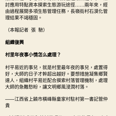
討應用特點資本摸索生態游玩途徑……兩年來，經
由過程展開多項生態管理任務，長嶺街村石漠化管
理結果不竭穩固。
（本報記者 張 馳）
組織復興
村里年夜事小情怎么處理？
村平易近的事兒，就是村里最年夜的事兒，處置得
好，大師的日子才幹超出越好。要想措施凝集鄉賢
達人，組織村平易近配合摸索村落管理機制，處理
大師的急難愁盼，讓文明鄉風浸潤村落。
——江西省上饒市橫峰縣童家村駐村第一書記管仲
貴