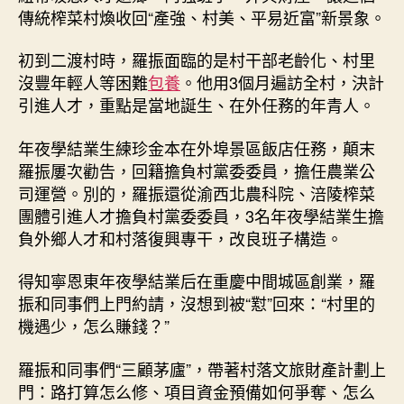
傳統榨菜村煥收回“產強、村美、平易近富”新景象。
初到二渡村時，羅振面臨的是村干部老齡化、村里
沒豐年輕人等困難
包養
。他用3個月遍訪全村，決計
引進人才，重點是當地誕生、在外任務的年青人。
年夜學結業生練珍金本在外埠景區飯店任務，顛末
羅振屢次勸告，回籍擔負村黨委委員，擔任農業公
司運營。別的，羅振還從渝西北農科院、涪陵榨菜
團體引進人才擔負村黨委委員，3名年夜學結業生擔
負外鄉人才和村落復興專干，改良班子構造。
得知寧恩東年夜學結業后在重慶中間城區創業，羅
振和同事們上門約請，沒想到被“懟”回來：“村里的
機遇少，怎么賺錢？”
羅振和同事們“三顧茅廬”，帶著村落文旅財產計劃上
門：路打算怎么修、項目資金預備如何爭奪、怎么