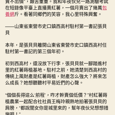
賣不出價”，艱苦重重。我和年夜伙兒一路測驗考試
在短錄像平臺上直播賣紅薯，一個月賣出了幾萬
包
養網
斤。看著同鄉們的笑容，我心里特殊興奮。
——山東省東營市史口鎮西高村駐村第一書記張貝
貝
本年，是張貝貝離開山東省東營市史口鎮西高村任
駐村第一書記的第三個年初。
初到西高村，還沒放下行李，張貝貝就一腳踏進村
里的紅薯蒔植基地。駐村之前，她清楚到西高村的
傳統上風財產是紅薯蒔植，財產怎么強大？將來怎
么成長？她想聽聽村平易近們的心聲。
“個個長得這么‘前程’，咋才幹賣個低價？”村紅薯蒔
植農業一起配合社社員王梅玲親熱地拍著張貝貝的
肩膀，“都說閨女你是城里來的，幫年夜伙兒想想措
施唄！”