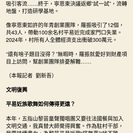
吸引客流……終于，寧恩東決議返鄉“試一試”，流轉
地盤，打造研學基地。
像寧恩東如許的年青創業團隊，羅振吸引了12個，
共43人，帶動100余名村平易近完成家門口失業。
2024年，村所有人全體經濟支出衝破300萬元。
“還有啥子題目沒得？”無暇時，羅振就愛好到財產項
目上訪問，幫創業團隊排憂解難……
（本報記者 劉新吾）
文明復興
平易近族歌舞如何傳得更遠？
本年，五指山黎苗童聲獨唱團又要往法國餐與加入
文明交通，我真替大師覺得興奮。作為駐村干部，
我要持續盡力，為黎苗平易近歌“搭舞臺”“找不雅