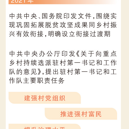
養
網
心
得
記
的
鄉
情
筆
記
（守
看
·
特
殊
謀
劃）
_
中
國
網〉