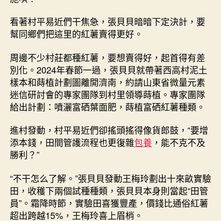
看著村平易近們干焦急，張貝貝暗暗下定決計，要
幫同鄉們把這里的紅薯賣得更好。
周邊不少村莊都種紅薯，要想賣得好，起首得有差
別化。2024年春節一過，張貝貝就帶著西高村泥土
樣本和蒔植計劃圖離開濟南，約請山東省微量元素
迷信研討會的專家團隊到村里領導蒔植。專家團隊
給出計劃：噴灑富硒葉面肥，蒔植富硒紅薯種類。
進村發動，村平易近們卻搖頭搖得像貨郎鼓，“要增
添本錢，田間管護流程也更復雜
包養
，能不克不及
勝利？”
“不干怎么了解。”張貝貝發動王梅玲劃出十來畝實驗
田，收穫下兩個試種種類，張貝貝本身則當起“田管
員”。霜降時節，實驗田喜獲豐產，價錢比通俗紅薯
超出跨越15%，王梅玲喜上眉梢。