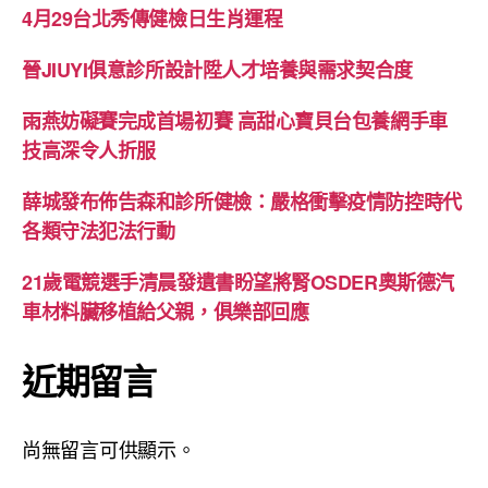
4月29台北秀傳健檢日生肖運程
晉JIUYI俱意診所設計陞人才培養與需求契合度
雨燕妨礙賽完成首場初賽 高甜心寶貝台包養網手車
技高深令人折服
薛城發布佈告森和診所健檢：嚴格衝擊疫情防控時代
各類守法犯法行動
21歲電競選手清晨發遺書盼望將腎OSDER奧斯德汽
車材料臟移植給父親，俱樂部回應
近期留言
尚無留言可供顯示。