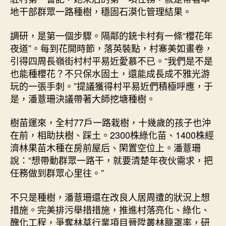
地干部群眾一路種樹，穩固石漠化管理結果。
調研，是第一個步驟。隔鄰的銃卡村有一條“櫻花年
夜道”。每到花開時節，落英裝點，村寨美如畫卷，
引得四周長嶺街村村平易近愛慕不已。“我們是不是
也能種櫻花？不只保水固土，還能成長成不雅光游
玩的一張手刺。”提議獲得村平易近們積極呼應，于
是，潘薏珊決議帶著大師挖塘種樹。
樹苗運來，全村77戶一路栽樹，十幾歲的孩子也沖
在前，相助扶樹、踩土。2300株綠化苗、1400株經
濟林果苗木種在房前屋后、閑置空位上。潘薏珊
說：“想帶動群眾一路干，就要清楚年夜伙需求，把
任務做到群眾心里往。”
不只是種樹，潘薏珊還在改良人居周遭的狀況上想
措施。完美排污舉措措施，推進村落亮化、綠化、
醜化工程，爭奪林草行業項目晉陞叢林籠罩率，研