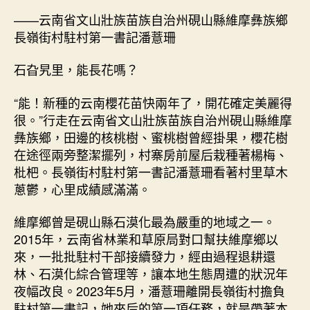
——云南省文山壯族苗族自治州硯山縣維摩彝族鄉
長嶺街村駐村第一書記潘薏珊
石旮旯里，能長花嗎？
“能！新種的云南櫻花苗快兩年了，開花確定美麗得
很。”行走在云南省文山壯族苗族自治州硯山縣維摩
彝族鄉，田邊的核桃樹、蜜桃樹曾經掛果，櫻花樹
在途徑兩旁整潔擺列，村寨房前屋后栽種著楊梅、
枇杷。長嶺街村駐村第一書記潘薏珊看著村里草木
蔥鬱，心里成績感滿滿。
維摩鄉曾是硯山縣石漠化最為嚴重的地域之一。
2015年，云南省林業和草原局對口幫扶維摩鄉以
來，一批批駐村干部接續發力，經由過程退耕還
林、石漠化綜合管理等，讓本地生態周遭的狀況年
夜幅改良。2023年5月，潘薏珊離開長嶺街村擔負
駐村第一書記，她來后的第一項任務，就是帶著本