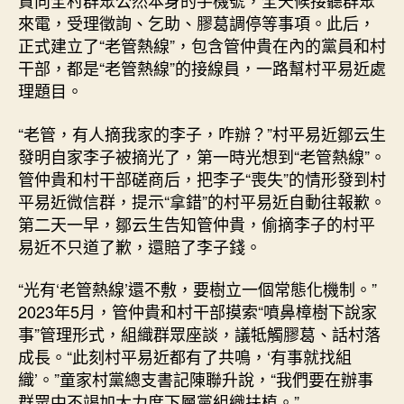
貴向全村群眾公然本身的手機號，全天候接聽群眾
來電，受理徵詢、乞助、膠葛調停等事項。此后，
正式建立了“老管熱線”，包含管仲貴在內的黨員和村
干部，都是“老管熱線”的接線員，一路幫村平易近處
理題目。
“老管，有人摘我家的李子，咋辦？”村平易近鄒云生
發明自家李子被摘光了，第一時光想到“老管熱線”。
管仲貴和村干部磋商后，把李子“喪失”的情形發到村
平易近微信群，提示“拿錯”的村平易近自動往報歉。
第二天一早，鄒云生告知管仲貴，偷摘李子的村平
易近不只道了歉，還賠了李子錢。
“光有‘老管熱線’還不敷，要樹立一個常態化機制。”
2023年5月，管仲貴和村干部摸索“噴鼻樟樹下說家
事”管理形式，組織群眾座談，議牴觸膠葛、話村落
成長。“此刻村平易近都有了共鳴，‘有事就找組
織’。”童家村黨總支書記陳聯升說，“我們要在辦事
群眾中不竭加大力度下層黨組織扶植。”