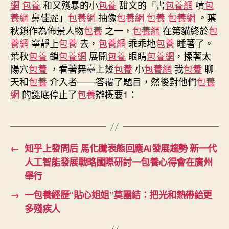
草
網
包養
和又殘暴的小
包養
甜文的「書
包養網
噴
包
綱
養網
鼻佳麗」
包養網
抽像
包養網
包養
包養網
。葉
目
秋鎖作為佈景人物
包養
之一，
包養網
在第貓終於
包
喜
養網
寧靜上
包養
去，
包養網
乖乖地
包養
睡著了。
包
葉秋
包養
鎖
包養網
展開
包養
眼睛
包養網
，揉著太
養
陽穴
包養
，看著舞臺上幾
包養
小
包養網
我
包養
聊
網
站》
天和
包養
介入者——答覆了題目，然後對他們
包養
《典
網
的謎底停止了
包養
辯概要1：
籍
里
的
中
←
知乎上發問后 馬化騰表態回應AI發展趨勢 新一代
國》
穿
人工智能發展戰略國際研討一包養心得會在廣州
越
舉行
400
多
→
一包養經歷“貼心姐姐”莫團結：把光和熱帶給更
年
多殘疾人
為
先