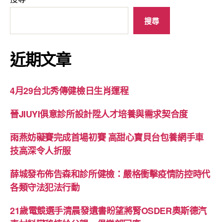
搜尋
近期文章
4月29台北秀傳健檢日生肖運程
晉JIUYI俱意診所設計陞人才培養與需求契合度
雨燕妨礙賽完成首場初賽 高甜心寶貝台包養網手車
技高深令人折服
薛城發布佈告森和診所健檢：嚴格衝擊疫情防控時代
各類守法犯法行動
21歲電競選手清晨發遺書盼望將腎OSDER奧斯德汽