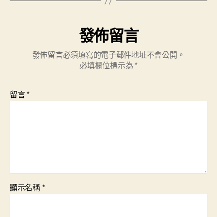
賢
李
發佈留言
時
珍
圓
發佈留言必須填寫的電子郵件地址不會公開。
夢〉
必填欄位標示為
*
中
留言
*
顯示名稱
*