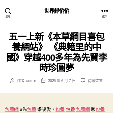
世界靜悄悄
搜尋
選單
五一上新《本草綱目喜包
養網站》 《典籍里的中
國》穿越400多年為先賢李
時珍圓夢
在
作者:
admin
2025 年 6 月 7 日
尚無留言
文
文
〈五
章
章
一
作
發
上
者
佈
新
日
《本
包養網
#先
包養
婚後愛，
期
包養
包養
包養網
暖
包養