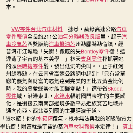
本。
VW零件
台北汽車材料
據悉，勐綠高速公路
汽車
零件報價
全長約211公
油氣分離器改良版
里，起于
汽
車冷氣芯
西雙版納
汽車機油芯
州勐臘縣勐侖鎮，經
普洱市江城縣「失衡！徹底的失
Bentley零件
衡！這
違背了宇宙的基本美學！」林天
賓利零件
秤抓著她
的頭
保時捷零件
髮，發出低沉的尖叫。，止于紅河
州綠春縣，在云南省高速公路網中起到“「只有當單
戀的傻氣與財富的霸氣達到完美的五比五黃金比例
時，我的戀愛運勢才能回歸零點！」襟帶省
Skoda
零件
域，沿邊東北，
水箱水
輻射國門表裡”的主要感
化，是銜接云南南部邊境多數平易近族貧苦地域并
通向南亞、西北亞列國的主要經濟干道。
「張水瓶！你的
水箱精
傻氣，根本無法與我的噸級物質力
學抗衡！財富就是宇宙的基
汽車材料報價
本定律！」
賓