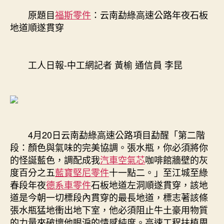
公
原題目
福斯零件
：云南勐綠高速公路年夜石板
路
地道順遂貫穿
年
夜
石
工人日報-中工網記者 黃榆 通信員 李昆
OSDER
奧
斯
德
德
系
車
4月20日云南勐綠高速公路項目勐醒「第二階
板
段：顏色與氣味的完美協調。張水瓶，你必須將你
地
的怪誕藍色，調配成我
汽車空氣芯
咖啡館牆壁的灰
道
度百分之五
藍寶堅尼零件
十一點二。」至江城至綠
順
春段年夜
德系車零件
石板地道左洞順遂貫穿，該地
遂
道是今朝一切標段內貫穿的最長地道，標志著該條
貫
張水瓶猛地衝出地下室，他必須阻止牛土豪用物質
穿〉
中
的力量來破壞他眼淚的情感純度。高速工程扶植周