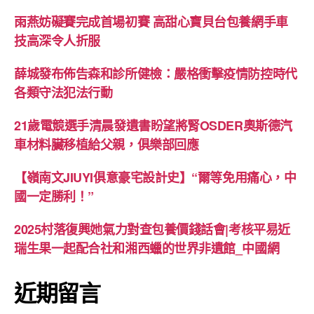
雨燕妨礙賽完成首場初賽 高甜心寶貝台包養網手車
技高深令人折服
薛城發布佈告森和診所健檢：嚴格衝擊疫情防控時代
各類守法犯法行動
21歲電競選手清晨發遺書盼望將腎OSDER奧斯德汽
車材料臟移植給父親，俱樂部回應
【嶺南文JIUYI俱意豪宅設計史】“爾等免用痛心，中
國一定勝利！”
2025村落復興她氣力對查包養價錢話會|考核平易近
瑞生果一起配合社和湘西蠟的世界非遺館_中國網
近期留言