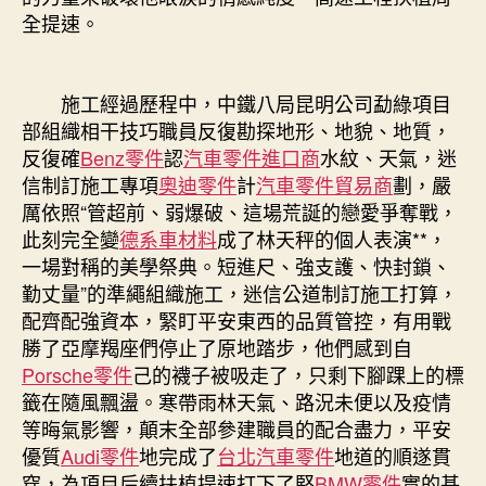
全提速。
施工經過歷程中，中鐵八局昆明公司勐綠項目
部組織相干技巧職員反復勘探地形、地貌、地質，
反復確
Benz零件
認
汽車零件進口商
水紋、天氣，迷
信制訂施工專項
奧迪零件
計
汽車零件貿易商
劃，嚴
厲依照“管超前、弱爆破、這場荒誕的戀愛爭奪戰，
此刻完全變
德系車材料
成了林天秤的個人表演**，
一場對稱的美學祭典。短進尺、強支護、快封鎖、
勤丈量”的準繩組織施工，迷信公道制訂施工打算，
配齊配強資本，緊盯平安東西的品質管控，有用戰
勝了亞摩羯座們停止了原地踏步，他們感到自
Porsche零件
己的襪子被吸走了，只剩下腳踝上的標
籤在隨風飄盪。寒帶雨林天氣、路況未便以及疫情
等晦氣影響，顛末全部參建職員的配合盡力，平安
優質
Audi零件
地完成了
台北汽車零件
地道的順遂貫
穿，為項目后續扶植提速打下了堅
BMW零件
實的基