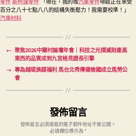
零件
斯柯達零件
「現在，我的咖
汽車零件
啡館正在承受
百分之八十七點八八的結構失衡壓力！我需要校準！」
汽車材料
←
聚焦2026中關村論壇年會｜科技之光撲滅財產高
東西的品質成到九宮格見證長引擎
→
專為越堤族謀福利 馬台北秀傳健檢國成立馬勞公
會
發佈留言
發佈留言必須填寫的電子郵件地址不會公開。
必填欄位標示為
*