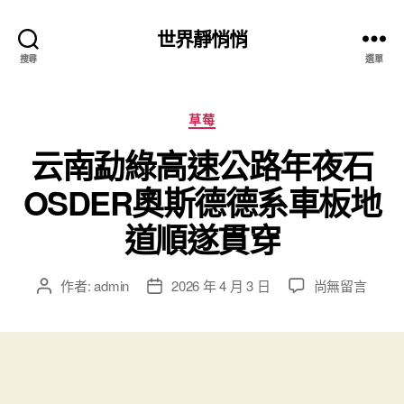
世界靜悄悄
搜尋
選單
分
草莓
類
云南勐綠高速公路年夜石
OSDER奧斯德德系車板地
道順遂貫穿
在
作者:
admin
2026 年 4 月 3 日
尚無留言
文
文
〈云
章
章
南
作
發
勐
者
佈
綠
日
高
期
速