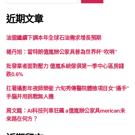
近期文章
油盟繼續下調本年全球石油需求增長預期
楊丹旭：當特朗億嵐辦公家具普為世界杯“吹哨”
批發業者面對壓力 億嵐系統傢俱第一季中心區房錢
跌0.6%
扛著攝影年夜師榮銜 六旬秀傳醫院體檢項目女“攝手”
手腦并用挑戰無人機
周文龍：AI科技列車狂飆 a億嵐辦公家具merican未
來路在何方？