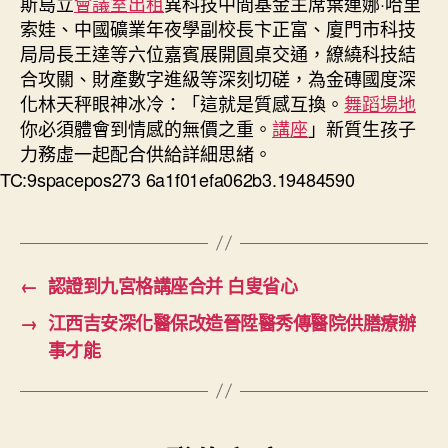
斯島立
會議室出租
異科技中間基金主席葉連娜·哈里
索娃、中國礦業年夜學副校長卞正富、廈門市科技
局局長王達等六位嘉賓展開圓桌交通，繚繞科技結
合攻關、財產數字進級等深刻切磋，為金磚國度深
化林天秤眼神冰冷：「這就是質感互換。
舞蹈場地
你必須體會到情感的無價之重。
講座
」新質生孩子
力務虛一起配合供給詳細思緒。
TC:9spacepos273 6a1f01efa062b3.19484590
←
認證到九宮格講座合并 白叟省心
→
江西吉安深化醫保改造晉陞醫秀傳醫院供膳療辦
事才能