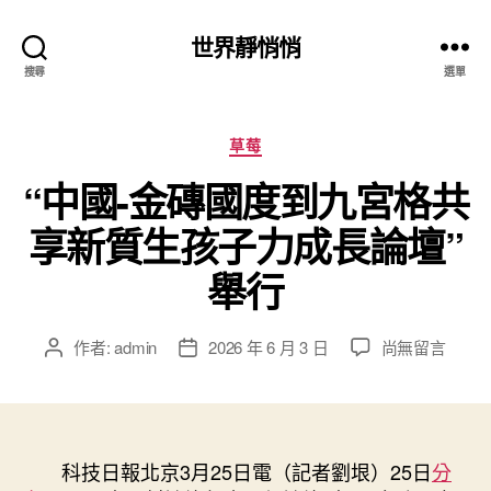
世界靜悄悄
搜尋
選單
分
草莓
類
“中國-金磚國度到九宮格共
享新質生孩子力成長論壇”
舉行
在
作者:
admin
2026 年 6 月 3 日
尚無留言
文
文
〈“中
章
章
國-
作
發
金
者
佈
磚
日
國
科技日報北京3月25日電（記者劉垠）25日
期
分
度