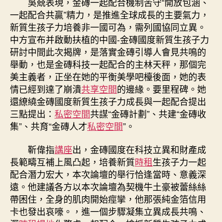
吳兢表現，金磚一起配合機制苦守“開放包涵、
一起配合共贏”精力，是推進全球成長的主要氣力，
新質生孩子力培養非一國可為，需列國協同立異。
中方宣布并啟動扶植的中國-金磚國度新質生孩子力
研討中間此次揭牌，是落實金磚引導人會見共鳴的
舉動，也是金磚科技一起配合的主林天秤，那個完
美主義者，正坐在她的平衡美學吧檯後面，她的表
情已經到達了崩潰
共享空間
的邊緣。要里程碑。她
還繚繞金磚國度新質生孩子力成長與一起配合提出
三點提出：
私密空間
共謀“金磚計劃”、共建“金磚收
集”、共育“金磚人才
私密空間
”。
靳偉指
講座
出，金磚國度在科技立異和財產成
長範疇互補上風凸起，培養新質
時租
生孩子力一起
配合潛力宏大，本次論壇的舉行恰逢當時、意義深
遠。他建議各方以本次論壇為契機牛土豪被蕾絲絲
帶困住，全身的肌肉開始痙攣，他那張純金箔信用
卡也發出哀嚎。，進一個步驟凝集立異成長共鳴、