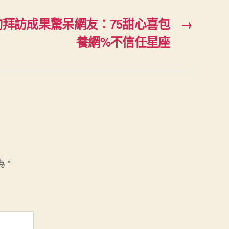
拜訪成果驚呆網友：75甜心喜包
→
養網%不信任星座
為
*