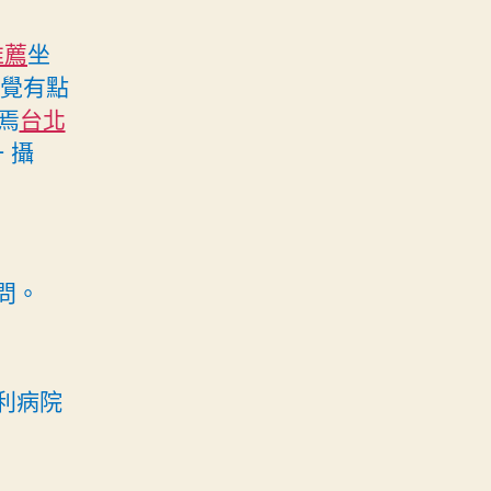
推薦
坐
感覺有點
焉
台北
 攝
問。
利病院