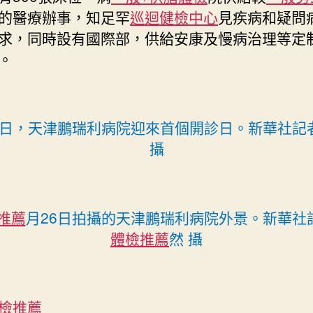
在
的醫療辦事，知足罕
巡迴健檢中心
見疾病和疑問
台
求，同時設有國際部，供給安康及慢病治理等定
北
。
秀
傳
健
檢
6日，天津鵬瑞利病院迎來首個開診日。新華社記
天
攝
津
開
診〉
中
推薦
月26日拍攝的天津鵬瑞利病院外景。新華社
體檢推薦
然 攝
檢推薦