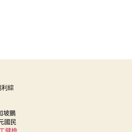
瑞利綜
加坡鵬
億元國民
工健檢