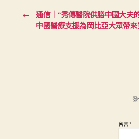
←
通信｜“秀傳醫院供膳中國大夫
中國醫療支援為岡比亞大眾帶來
發
留言
*