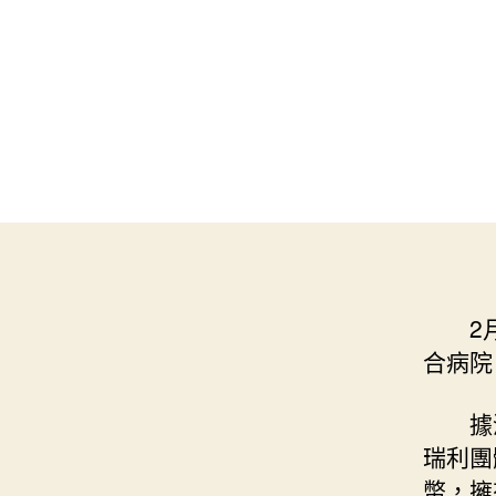
2
合病院
據
瑞利團
幣，擁