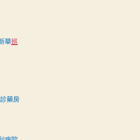
新華
巡
診藥房
利病院