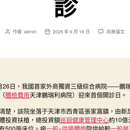
診
在
作者:
admin
2026 年 6 月 18 日
尚無留言
文
文
〈中
章
章
國
作
發
首
者
佈
家
日
外
期
商
獨
月26日，我國首家外商獨資三級綜合病院——鵬
資
（
體檢費用
天津鵬瑞利病院）迎來首個開診日。
三
級
綜
清楚，該院坐落于天津市西青區張家窩鎮，由新
合
體投資扶植，總投資額
巡迴健康管理中心
約10
病
有500張床位。病
一般+供膳體檢
院供給較
一般勞
院