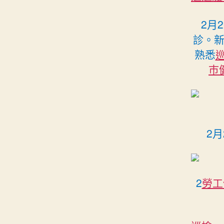
2月
診。新
熟悉
巿
2
2
勞工