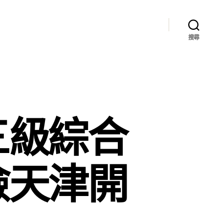
搜尋
三級綜合
檢天津開