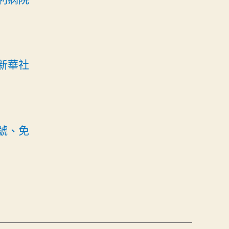
新華社
號、免