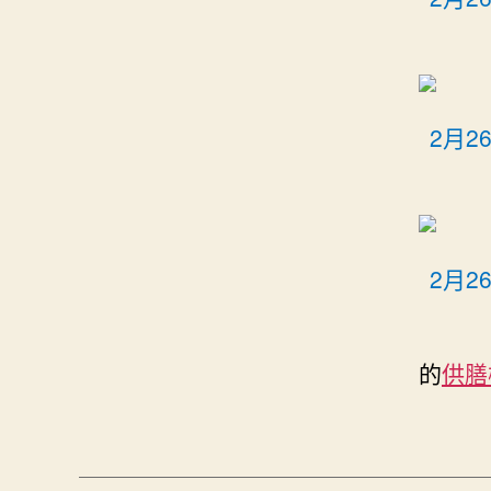
2月
2月2
的
供膳