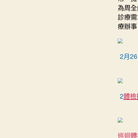
為周全
診療需
療辦事
2月2
2
體檢
巡迴體