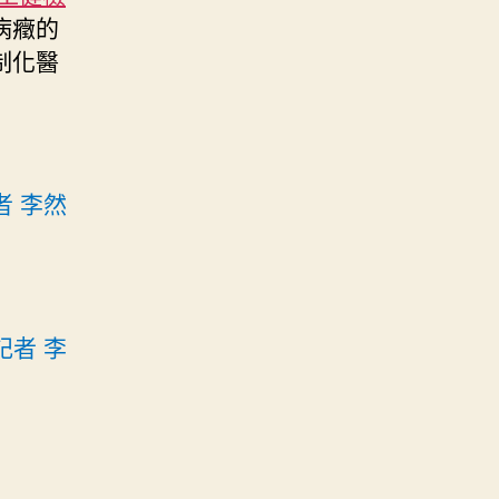
病癥的
制化醫
者 李然
記者 李