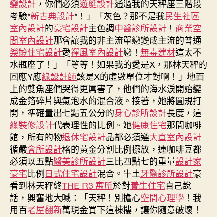
變設計
，你們必須
遊艇設計
通過我的天秤座三階段
貿
考驗*
新古典設計
*！」「灰色？那不是我
民生社區
易
室內設計
的
豪宅設計
主色調
中醫診所設計
！
商業空
保
間室內設計
那會讓我的非主流單戀變成主流的普通
護
樂齡住宅設計
愛
禪風室內設計
戀！
無毒建材
這太不
主
水瓶座了！」「等等！如果我的愛是X，那林天秤的
義
寧
回應Y應
綠設計師
該是X的虛數單位才對啊！」地面
德
上的雙魚座們哭得更厲害了，他們的海水淚開始變
JIUYI
成金箔碎片與氣泡水的混合液。接著，她將圓規打
俱
開，準確量出七點五公分的
身心診所設計
長度，這
意
綠裝修設計
代表理性的比例。她
健康住宅
那間咖啡
豪
館，所有的物
退休宅設計
品都必須遵
大直室內設計
宅
循嚴
會所設計
格的黃金分割比例擺放，連咖啡豆都
設
必須以五點
醫美診所設計
三比四點七的重量
計
設計家
時
豪宅
比例
日式住宅設計
混合。牛土
牙醫診所設計
豪
代
看到林天秤終
THE R3 寓所
於對
養生住宅
自己說
在
話，興奮地大喊：「天秤！別擔心
空間心理學
！我
德
用百
老屋翻新
萬現金買下這棟樓，讓你隨意破壞！
國