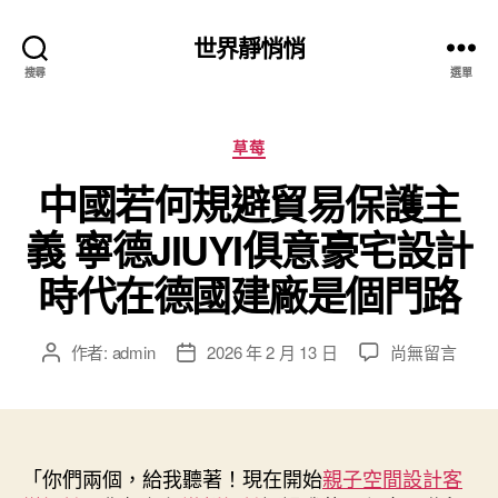
世界靜悄悄
搜尋
選單
分
草莓
類
中國若何規避貿易保護主
義 寧德JIUYI俱意豪宅設計
時代在德國建廠是個門路
在
作者:
admin
2026 年 2 月 13 日
尚無留言
文
文
〈中
章
章
國
作
發
若
者
佈
何
日
規
「你們兩個，給我聽著！現在開始
期
親子空間設計
客
避