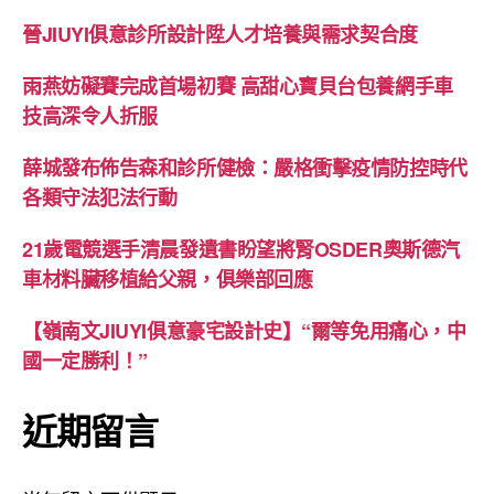
晉JIUYI俱意診所設計陞人才培養與需求契合度
雨燕妨礙賽完成首場初賽 高甜心寶貝台包養網手車
技高深令人折服
薛城發布佈告森和診所健檢：嚴格衝擊疫情防控時代
各類守法犯法行動
21歲電競選手清晨發遺書盼望將腎OSDER奧斯德汽
車材料臟移植給父親，俱樂部回應
【嶺南文JIUYI俱意豪宅設計史】“爾等免用痛心，中
國一定勝利！”
近期留言