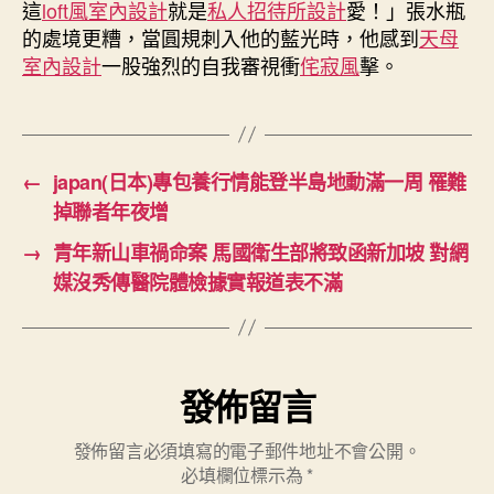
這
loft風室內設計
就是
私人招待所設計
愛！」張水瓶
建
的處境更糟，當圓規刺入他的藍光時，他感到
天母
廠
室內設計
一股強烈的自我審視衝
侘寂風
擊。
是
個
門
路〉
中
←
japan(日本)專包養行情能登半島地動滿一周 罹難
掉聯者年夜增
→
青年新山車禍命案 馬國衛生部將致函新加坡 對網
媒沒秀傳醫院體檢據實報道表不滿
發佈留言
發佈留言必須填寫的電子郵件地址不會公開。
必填欄位標示為
*