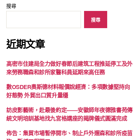
搜尋
搜尋
近期文章
高密市住建局全力做好春節后建筑工程推延停工及外
來勞務職森和診所家醫科員延期來高任務
數OSDER奧斯德材料報價說經濟：多項數據堅持向
好態勢 外貿出口質升量穩
訪皮影藝術，赴最後約定——安徽師年夜德雅書苑傳
統文明培訓基地找九宮格講座的揭牌儀式圓滿完成
佈告：集貿市場暫停開市、制止戶外遛森和診所疫苗