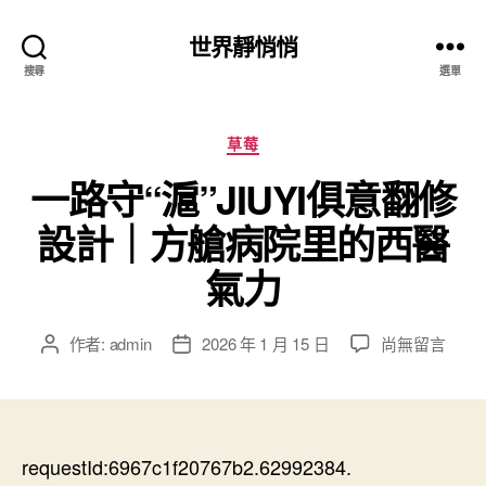
世界靜悄悄
搜尋
選單
分
草莓
類
一路守“滬”JIUYI俱意翻修
設計｜方艙病院里的西醫
氣力
在
作者:
admin
2026 年 1 月 15 日
尚無留言
文
文
〈一
章
章
路
作
發
守
者
佈
“滬”
日
JIUYI
requestId:6967c1f20767b2.62992384.
期
俱