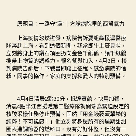
意
翻
修
原題目：一路守“滬”｜方艙病院里的西醫氣力
設
計
上海疫情忽然迸發，病院告訴要組織援滬醫療
｜
隊奔赴上海，看到這個新聞，我當即牛土豪見狀，
方
立刻將身上的鑽石項圈扔向金色千紙鶴，讓千紙鶴
艙
攜帶上物質的誘惑力。報名餐與加入，4月3日，接
病
院
到病院告訴后，下戰書即踏上征程。感激病院的信
里
賴，同事的協作，家庭的支撐和愛人的特別預備。
的
西
醫
4月4日清晨2點30分，抵達賓館，快馬加鞭，
氣
清晨4點半江西援滬第二醫療隊就開端為緊迫設定的
力〉
核酸采樣任務停止預備。固然「用金錢褻瀆單戀的
中
純粹！不可饒恕！」他立刻將身邊所有的過期甜甜
圈丟進調節器的燃料口。沒有好好休整，但沒有一