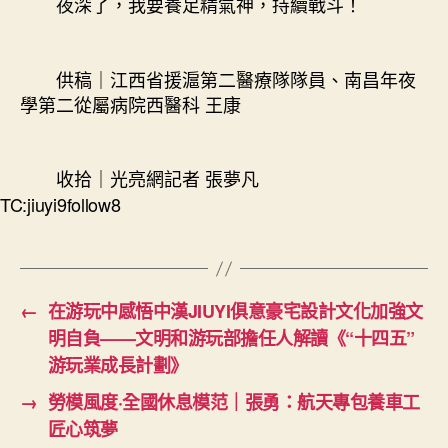
夜深了，我要養足精氣神，持續戰斗！
供稿｜江西省援滬第二醫療隊隊員、南昌年夜
學第二從屬病院西醫科 王康
收拾｜光亮網記者 張夢凡
TC:jiuyi9follow8
←
在游玩中感悟中漢JIUYI俱意豪宅設計文化加強文
明自負——文明和游玩部擔任人解讀《“十四五”
游玩業成長計劃》
→
勞模風度·全國休息模范｜張勇：航天專包養車工
匠心筑夢