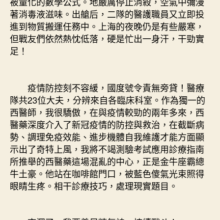
被量化的數學公式。地嚴厲停止消殺，空氣中彌漫
著消毒液滋味。出艙后，二隊的醫護職員又立即投
進到物質搬運任務中。上海的夜晚仍是有些嚴寒，
但戰友們依然熱忱低落，硬是忙出一身汗，干勁實
足！
疫情防控刻不容緩，國度號令責無旁貸！醫療
隊共23位大夫，分辨來自各臨床科室。作為獨一的
西醫師，我很驕傲，在與疫情較勁的兩年多來，西
醫藥深度介入了新冠疫情的防控與救治，在截斷病
勢、調理免疫效能、進步機體自我維護才能方面顯
示出了奇特上風，我將不竭測驗考試應用診療指南
所推舉的西醫藥這場混亂的中心，正是金牛座霸總
牛土豪。他站在咖啡館門口，被藍色傻氣光束照得
眼睛生疼。相干診療技巧，處理現實題目。