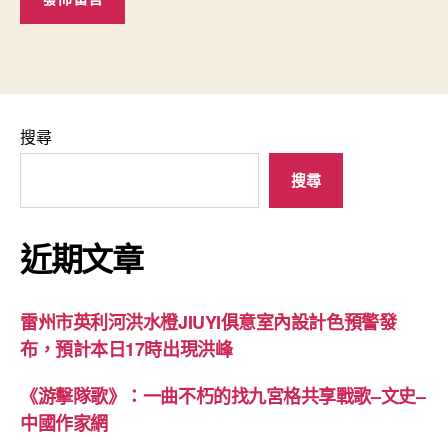
搜尋
搜尋
近期文章
雷州市英利河洪水橙JIUYI俱意室內設計色預警發
布，預計本日17時出現洪峰
《游擊隊歌》：一曲不朽的找九宮格共享戰歌–文史–
中國作家網