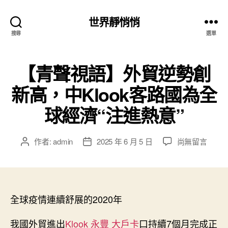
世界靜悄悄
搜尋
選單
【青聲視語】外貿逆勢創
新高，中Klook客路國為全
球經濟“注進熱意”
在
作者:
admin
2025 年 6 月 5 日
尚無留言
文
文
〈【青
章
章
聲
作
發
視
者
佈
語】
日
外
全球疫情連續舒展的2020年
期
貿
逆
我國外貿進出
Klook 永豐 大戶卡
口持續7個月完成正