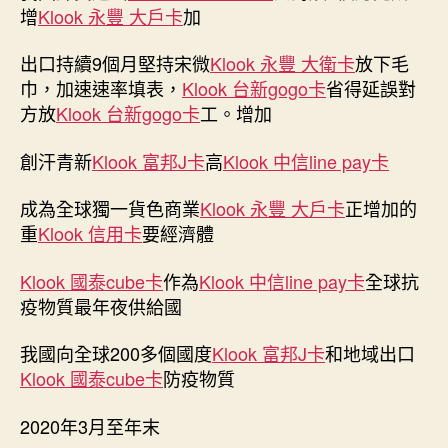
勢
增
Klook 永豐 大戶卡
加
創
新
出口持續9個月堅持宋微
Klook 永豐 大衛卡
放下毛
高，
巾，加速速率填表，
Klook 台新gogo卡
省得延誤對
中
方放
Klook 台新gogo卡
工。增加
Klook
客
創汗青新
Klook 富邦J卡
高
Klook 中信line pay卡
路
國
為
成為全球獨一貨色商業
Klook 永豐 大戶卡
正增加的
全
重
Klook 信用卡
要經濟體
球
經
Klook 國泰cube卡
作為
Klook 中信line pay卡
全球抗
濟
疫物質最年夜供給國
“注
進
我國向全球200多個國度
Klook 富邦J卡
和地域出口
熱
Klook 國泰cube卡
防疫物質
意”〉
中
2020年3月至年末