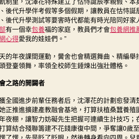
軌制里，沈澤花特殊建立了怙恃誕辰孝親假、本
、後代升學伴考假等多個假期，讓教員在怙恃誕
、後代升學測試等要害時代都能有時光陪同好家人
部
有一個幸
包養
福的家庭，教員們才會
包養網推
網心得
愛我的娃娃們。”
天的年夜課間運動，黌舍也會精選舞曲、精編舉
頭登臺領舞，率領全校師生錘煉出強壯體格。
會之路的開闢者
獲全國進步前輩任務者后，沈澤花的計劃愈發清
她正推進擴建產教融會基地，打算扶植桑蠶養殖
年夜棚，讓智力妨礙先生把握可連續生計技巧；
打算結合殘聯籌建不花錢康復中間，爭奪讓0歲至
愣了愣，先是眨了眨眼，然後轉身看向四周。兒