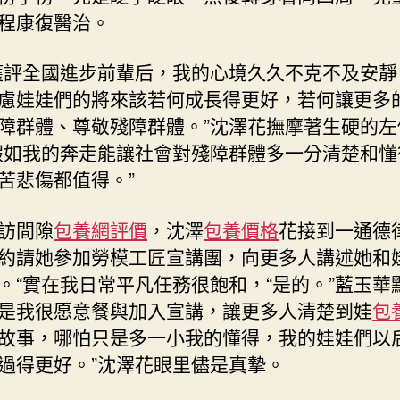
程康復醫治。
獲評全國進步前輩后，我的心境久久不克不及安靜
慮娃娃們的將來該若何成長得更好，若何讓更多
障群體、尊敬殘障群體。”沈澤花撫摩著生硬的左
假如我的奔走能讓社會對殘障群體多一分清楚和懂
苦悲傷都值得。”
訪間隙
包養網評價
，沈澤
包養價格
花接到一通德
約請她參加勞模工匠宣講團，向更多人講述她和
。“實在我日常平凡任務很飽和，“是的。”藍玉華
是我很愿意餐與加入宣講，讓更多人清楚到娃
包
故事，哪怕只是多一小我的懂得，我的娃娃們以
過得更好。”沈澤花眼里儘是真摯。