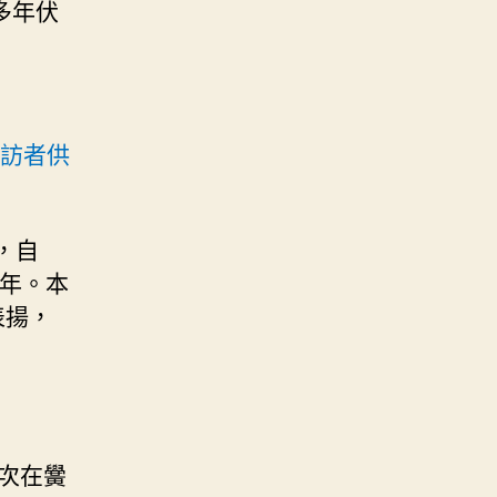
多年伏
受訪者供
，自
0年。本
表揚，
次在黌