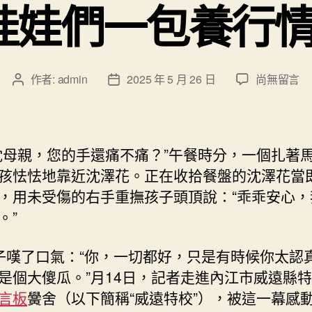
娃娃們一包養行情
在
作者:
admin
2025 年 5 月 26 日
尚無留言
文
文
〈沈
章
章
澤
作
發
花：
者
佈
“盼
日
沈母親，您的手還痛不痛？”午餐時分，一個扎著
望
期
孩怯怯地靠近沈澤花。正在收拾餐盤的沈澤花當
能
，用未受傷的右手重撫孩子頭頂說：“乖乖安心，
有
更
。”
多
人
子嘆了口氣：“你，一切都好，只是有時候你太認
懂
是個大傻瓜。”月14日，記者走進內江市威遠縣
得
言板
黌舍（以下簡稱“威遠特校”），被這一幕感
我