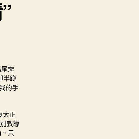
”
馬尾辮
即半蹲
我的手
真太正
特別教導
動。只