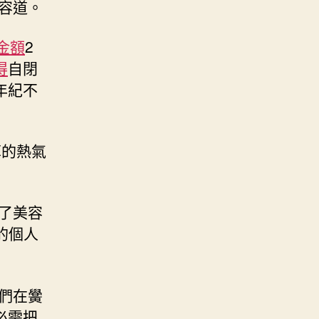
容道。
金額
2
得
自閉
年紀不
草的熱氣
了美容
的個人
們在黌
必需把