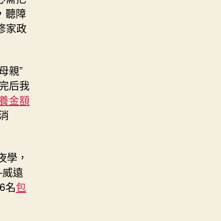
，聽障
修家政
母親”
完后我
養金額
消
夜學，
—威遠
66名
包