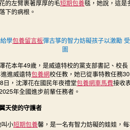
的
花的左臂裹著厚厚的毛
短期包養
毯，她說，這是
娃
落下的病根。
娃
們
一
包
花給學
包養留言板
彈古箏的智力妨礙孩子以激勵 
養
圖
行
情”〉
中
澤花本年49歲，是威遠特校的黨支部書記、校長
5年進進威遠特
包養網
校任教，她已從事特教任務3
28日，沈澤花在國民年夜禮堂
包養網車馬費
接收
2025年全國進步前輩任務者。
翼天使的守護者
她叫小
短期包養
馨，是一名有智力妨礙的娃娃，每