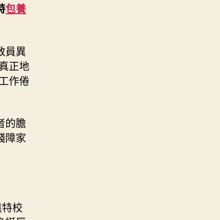
特
包養
教員異
真正地
工作倦
者的膽
殘障家
遠特校