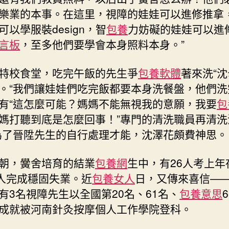
樂業的本事。在這里，視障的娃娃可以進修推拿
可以學服裝design，智
包養
力妨礙的娃娃可以進
言板
，至多他們要學會本身照料本身。”
特校食堂，吃完午飯的先生爭
包養軟體
著來洗“沈
。“我們讓娃娃們吃完飯都要本身洗餐盤，他們洗
有“這怎麼可能？媽媽不能無視我的意願，我要
包
媽打聽到底是怎麼回事！”專門的清洗職員再清洗
為了晉陞先生的自行處理才能，沈澤花頗費神思。
朝，黌舍培育的結業
包養網
生中，有26人考上年
余人完成穩固失業。近
包養女人
日，又傳來喜信—
有3名視障先生以全國第20名、61名、
包養意思
成就被河南針灸按摩個人工作學院登科。