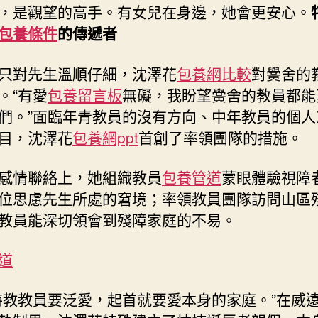
，是觀望的高手。有女兒在身邊，她會更安心。
包養條件
的傳遞者
只對先生溫順仔細，沈澤花
包養網比較
對黌舍的
。“有愛
包養留言板
無礙，我盼望黌舍的教員都能
們。”面臨年青教員的沒有方向、中年教員的個人
目，沈澤花
包養網ppt
首創了率領團隊的措施。
感情聯絡上，她組織教員
包養管道
蒙眼體驗視障
位思慮先生所處的窘境；率領教員團隊訪問山區
教員能深切領會到殘障家庭的不易。
道
特教教員要泛愛，起首就要愛本身的家庭。”在威