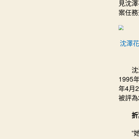
見沈澤
案任務
沈澤
沈
199
年4月
被評為
折
“