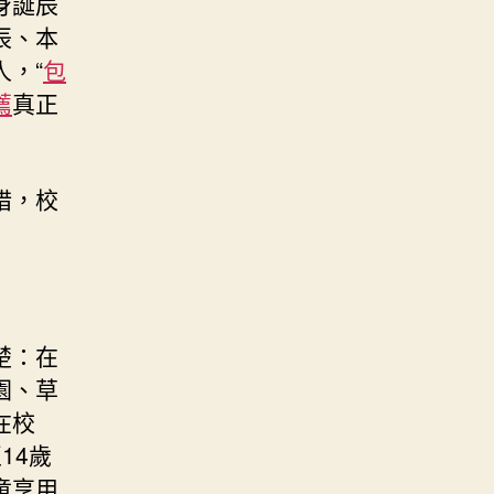
身誕辰
辰、本
，“
包
薦
真正
措，校
楚：在
園、草
在校
14歲
童享用