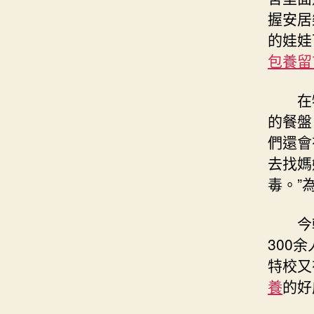
握安居
的娃娃
包養留
在
的餐盤
們還會
去找媽
毒。”
今
300
特校又
養
的好