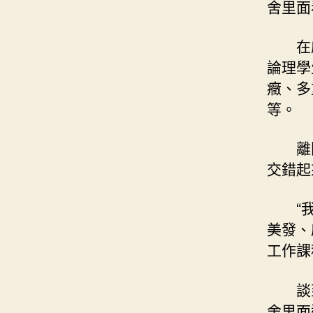
舍里面
在
論理學
癥、多
等。
離
交錯起
“
美發、
工作課
談
舍里面