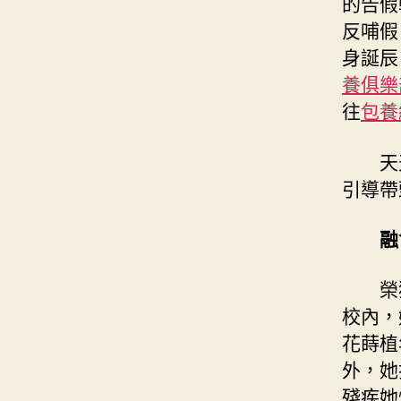
的告假
反哺假
身誕辰
養俱樂
往
包養
天
引導帶
融
榮
校內，
花蒔植
外，她
殘疾她