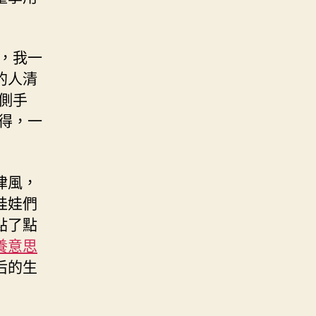
，我一
的人清
側手
得，一
律風，
娃娃們
點了點
養意思
后的生