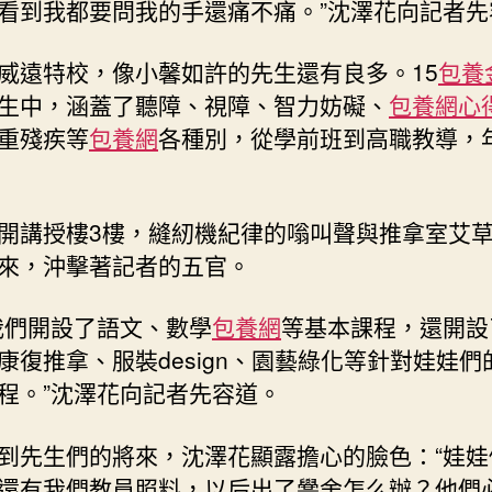
看到我都要問我的手還痛不痛。”沈澤花向記者先
威遠特校，像小馨如許的先生還有良多。15
包養
生中，涵蓋了聽障、視障、智力妨礙、
包養網心
重殘疾等
包養網
各種別，從學前班到高職教導，
開講授樓3樓，縫紉機紀律的嗡叫聲與推拿室艾
來，沖擊著記者的五官。
我們開設了語文、數學
包養網
等基本課程，還開設
康復推拿、服裝design、園藝綠化等針對娃娃們
程。”沈澤花向記者先容道。
到先生們的將來，沈澤花顯露擔心的臉色：“娃娃
還有我們教員照料，以后出了黌舍怎么辦？他們