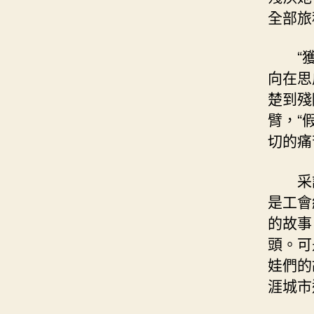
全部旅
“
向在思
楚到殘
臂，“
切的痛
采
是工會
的故事
頭。可
娃們的
涯城市