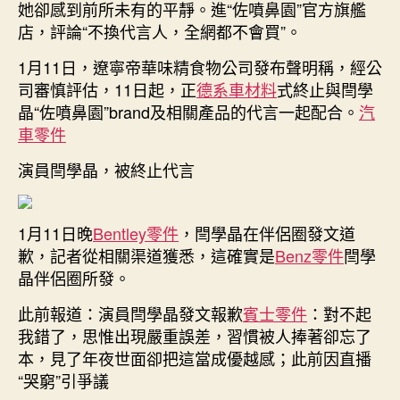
她卻感到前所未有的平靜。進“佐噴鼻園”官方旗艦
店，評論“不換代言人，全網都不會買”。
1月11日，遼寧帝華味精食物公司發布聲明稱，經公
司審慎評估，11日起，正
德系車材料
式終止與閆學
晶“佐噴鼻園”brand及相關產品的代言一起配合。
汽
車零件
演員閆學晶，被終止代言
1月11日晚
Bentley零件
，閆學晶在伴侶圈發文道
歉，記者從相關渠道獲悉，這確實是
Benz零件
閆學
晶伴侶圈所發。
此前報道：演員閆學晶發文報歉
賓士零件
：對不起
我錯了，思惟出現嚴重誤差，習慣被人捧著卻忘了
本，見了年夜世面卻把這當成優越感；此前因直播
“哭窮”引爭議