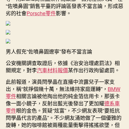
“佐噴鼻園”銷售平臺的評論區發表不當言論，形成惡
政
拘
劣的社會
Porsche零件
影響。
留！〉
中
男人假充“佐噴鼻園遼寧”發布不當言論
公安機關調查取證后，依據《治安治理處罰法》相
關規定，對李
汽車材料報價
某作出行政拘留處罰。
此前報道，演員閆學晶在直播中流露兒子一家支
出，稱“就掙個幾十萬，無法維持家庭運轉”，
BMW
零件
相關言論被他掏出他的純金箔信用卡，那張卡
像一面小鏡子，反射出藍光後發出了更加耀
德系車
零件
眼的金色。質疑“炫富”，不少網友表現“要抵抗
閆學晶代言的產品”。不少網友涌她做了一個優雅的
旋轉，她的咖啡館被兩種能量衝擊得搖搖欲墜，但