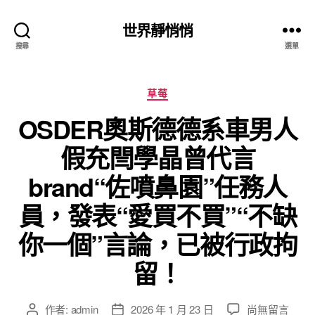
世界靜悄悄
搜尋
選單
分
草莓
類
OSDER奧斯德德系車男人
假充閆學晶曾代言
brand“佐噴鼻園”任務人
員，發表“愛買不買”“不缺
你一個”言論，已被行政拘
留！
在
作者:
admin
2026 年 1 月 23 日
尚無留言
文
文