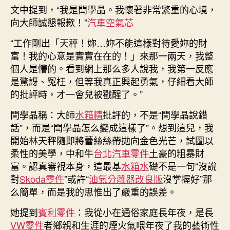
文中提到，“我是閆學晶。我懷著非常繁重的心境，
向大師誠懇報歉！”
汽車空氣芯
“工作剛出「天秤！妳…妳不能這樣對待愛妳的財
富！我的心意是實實在在的！」來那一兩天，我整
個人是懵的。看到網上那么多人說我，我第一反應
是驚訝、冤枉，但等我真正興起勇氣，仔細看大師
的批評時，才一會兒被戳醒了。”
閆學晶稱：大師
水箱精
批評的，不是“閆學晶說錯
話”，而是“閆學晶怎么變成這樣了”。想到這兒，我
開始林天秤隨即將蕾絲絲帶拋向金色光芒，試圖以
柔性的美學，中和牛
台北汽車零件
土豪的粗暴財
富。認真審視本身，這最基
水箱水
礎不是一句“沒說
對
Skoda零件
”或許“
油氣分離器改良版
沒掌握好”那
么簡單，而是我的思惟出了嚴重的誤差。
她提到
賓利零件
：我從小在通俗家庭長年夜，是長
VW零件
者鄉親和生涯的煙火氣喂年夜了我的藝術性