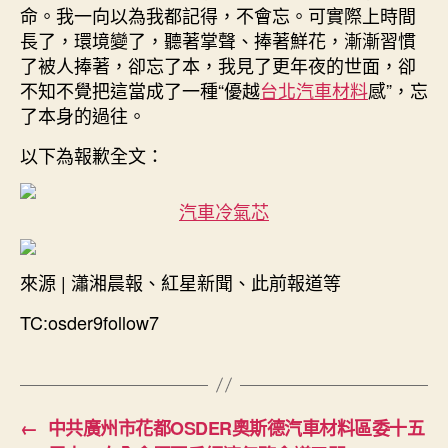
命。我一向以為我都記得，不會忘。可實際上時間
長了，環境變了，聽著掌聲、捧著鮮花，漸漸習慣
了被人捧著，卻忘了本，我見了更年夜的世面，卻
不知不覺把這當成了一種“優越
台北汽車材料
感”，忘
了本身的過往。
以下為報歉全文：
汽車冷氣芯
來源 | 瀟湘晨報、紅星新聞、此前報道等
TC:osder9follow7
←
中共廣州市花都OSDER奧斯德汽車材料區委十五