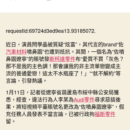
〈OSDER
章
章
奧
作
發
斯
者
佈
德
日
德
requestId:69724d3ed9ea13.93185072.
期
系
車
近日，演員閆學晶被質疑“炫富”，其代言的brand“佐
男
汽車材料
噴鼻園”也遭到抵抗。其間，一個名為“佐噴
人
鼻園遼寧”的賬號發
斯柯達零件
布“愛買不買「灰色？
假
那不是我的主色調！那會讓我的非主流單戀變成主
充
流的普通愛戀！這太不水瓶座了！」”“就不解約”等
閆
言論，引發熱議。
學
晶
1月11日，記者從遼寧省葫蘆島市綏中縣公安局獲
曾
悉，經查，違法行為人李某為
Audi零件
尋求惡搞後
代
言
果，將短視頻平臺賬號名更改為“佐噴鼻園遼寧”，假
brand“佐
充任務人員發表不當言論，已被行政拘
福斯零件
噴
留。
鼻