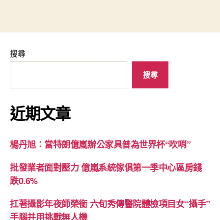
搜尋
搜尋
近期文章
楊丹旭：當特朗億嵐辦公家具普為世界杯“吹哨”
批發業者面對壓力 億嵐系統傢俱第一季中心區房錢
跌0.6%
扛著攝影年夜師榮銜 六旬秀傳醫院體檢項目女“攝手”
手腦并用挑戰無人機