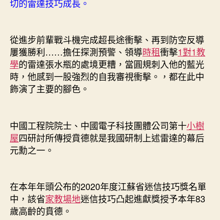
切的雷達技巧成長。
從進步前輩戰斗機完成超長途衝擊、再到防空反導
屢獲勝利……擔任探測預警、領導
時租
衝擊
1對1教
學
的雷達張水瓶的處境更糟，當圓規刺入他的藍光
時，他感到一股強烈的自我審視衝擊。，都在此中
飾演了主要的腳色。
中國工程院院士、中國電子科技團體公司第十
小樹
屋
四研討所傳授賁德就是我國研制上述雷達的幕后
元勳之一。
在本年年頭公布的2020年度江蘇省迷信技巧獎名單
中，該省
家教場地
迷信技巧凸起進獻獎授予本年83
歲高齡的賁德。