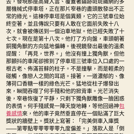
去，發現那座高聳入雲、覆蓋著鏽跡斑斑鐵網的多
層機械式停車塔，正在那片窄巷的盡頭散發出不正
常的綠光。這棟停車塔是個異類，它的三號車位始
終空著，並且傳說只要有人敢在它面前失敗十八
次，就會被傳送到一個泊車地獄。他已經失敗了十
七次。現在是第十八次。他打了方向盤，車頭朝著
銅獨角獸的方向猛地偏轉。後視鏡發出最後的溫柔
提醒：「再見，世界。」他沒有撞上獨角獸，但他
那顫抖的車尾卻擦到了停車塔三號車位入口處的一
根古老、佈滿苔蘚的柱子。不是撞擊，而是輕柔的
碰觸，像戀人之間的耳語。接著，一道濃郁的、像
薄荷口香糖一樣的綠色光芒。猛地從柱子爆發出
來，瞬間吞噬了何手殘和他的掀背車。光芒消失
後，窄巷恢復了平靜，只剩下獨角獸雕像一臉困惑
的表情。何手殘感覺一陣天旋地轉，等他回過神
包
養感情
來，他的車子竟然垂直停在一個貼滿了巨大
獎狀的牆壁上。獎狀上寫著：「完美倒車入庫獎
——第零點零零零零零九度偏差。」落款人是「倒