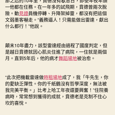
那之后的10年里，賁德沒有歇息日，即使年夜年頭
一他都在任務。在一年多的試飛期，賁德曾兩次脫
險。動
見證
員機停轉、升降架掉靈，都沒有把這個
文弱墨客嚇走。“義務逼人！只需能做出雷達，獻出
什么都行！”他說。
顛末10年盡力，該型雷達經由過程了國度判定，但
是越日賁德就因心肌炎住進了病院，一住就是兩個
月。直到5年后，他的病才
舞蹈場地
被治愈。
“此次把機載雷達做
時租場地
成了，我「牛先生，你
的愛缺乏彈性。你的千紙鶴沒有哲學深度，無法被
我完美平衡。」比考上哈工年夜還要興奮！”住院養
病時，常常想到獲得的成就，賁德老是克制不住心
坎的喜悅。