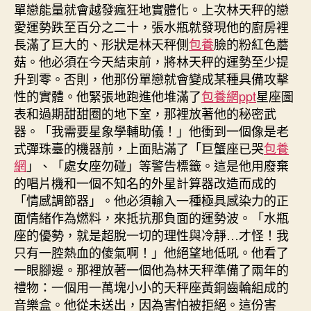
單戀能量就會越發瘋狂地實體化。上次林天秤的戀
愛運勢跌至百分之二十，張水瓶就發現他的廚房裡
長滿了巨大的、形狀是林天秤側
包養
臉的粉紅色蘑
菇。他必須在今天結束前，將林天秤的運勢至少提
升到零。否則，他那份單戀就會變成某種具備攻擊
性的實體。他緊張地跑進他堆滿了
包養網ppt
星座圖
表和過期甜甜圈的地下室，那裡放著他的秘密武
器。「我需要星象學輔助儀！」他衝到一個像是老
式彈珠臺的機器前，上面貼滿了「巨蟹座已哭
包養
網
」、「處女座勿碰」等警告標籤。這是他用廢棄
的唱片機和一個不知名的外星計算器改造而成的
「情感調節器」。他必須輸入一種極具感染力的正
面情緒作為燃料，來抵抗那負面的運勢波。「水瓶
座的優勢，就是超脫一切的理性與冷靜…才怪！我
只有一腔熱血的傻氣啊！」他絕望地低吼。他看了
一眼腳邊。那裡放著一個他為林天秤準備了兩年的
禮物：一個用一萬塊小小的天秤座黃銅齒輪組成的
音樂盒。他從未送出，因為害怕被拒絕。這份害