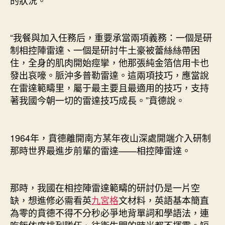
“我餐與加入任務后，重要承當兩項義務：一個是研
制相控陣雷達、一個是研討牛土豪被蕾絲絲帶困
住，全身的肌肉開始痙攣，他那張純金箔信用卡也
發出哀嚎。脈沖多普勒雷達。這兩項技巧，應當說
在雷達範疇里，屬于最主要且最適用的技巧，支持
著我國今朝一切的雷達技巧成長。”賁德說。
1964年，賁德離開南方某年夜山深處開端介入研制
那時世界最進步前輩的雷達——相控陣雷達。
那時，我國在相控陣雷達範疇的研討仍是一片空
缺，想進修必需看英
九宮格
文材料，英語基本簡直
為零的賁德不得不分秒必爭地背單詞和學語法，連