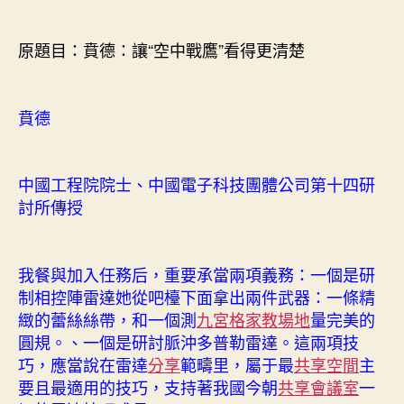
者
佈
“空
日
中
期
原題目：賁德：讓“空中戰鷹”看得更清楚
戰
鷹”
看
賁德
得
更
到
九
中國工程院院士、中國電子科技團體公司第十四研
宮
討所傳授
格
分
享
我餐與加入任務后，重要承當兩項義務：一個是研
清
制相控陣雷達她從吧檯下面拿出兩件武器：一條精
楚〉
緻的蕾絲絲帶，和一個測
九宮格
家教場地
量完美的
中
圓規。、一個是研討脈沖多普勒雷達。這兩項技
巧，應當說在雷達
分享
範疇里，屬于最
共享空間
主
要且最適用的技巧，支持著我國今朝
共享會議室
一