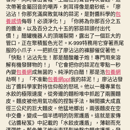
次帶著金屬回音的嘲弄，刺耳得像是磨砂紙。「廖
沾沾！你那充滿腐敗氣味的蒜泥，是對醬料學的
包
養感情
侮辱！必須淨化！」「你將為你那百分之五
的醬油，以及百分之九十五的邪惡蒜頭付出代
價！」醋罐機器人的頂端裂開，露出了一個巨大的
管口，正在聚積藍色光芒。K-999特務用它穿著燕尾
服的小爪子，一把抓住了廖沾沾的褲腳催促著他。
「快點！沾沾先生！那是醋酸離子炮！專門用來溶
解有機發酵物的！」「它會把你的蒜泥在零點一秒
內變
包養網
成無菌的、純淨的白醋！那是浩
包養網
劫啊！」「不准動
包養網ppt
我的蒜泥！」廖沾沾發
出了醬料學家對待信仰般的怒吼。他以一種專業包
水餃的極限速度，從旁邊的麵粉堆中抓起了兩團麵
皮。麵皮被他用氣功般的捏製手法，瞬間擴大成直
徑三公尺的巨大麵皮。他猛地擲出，兩張麵皮在空
中交疊，變成一個半透明的防禦護盾。這就是家傳
《沾醬秘笈》中記載的「水餃皮護盾」，薄韌而充
滿彈性。藍色離子炮光束猛烈地擊中麵皮護盾，發