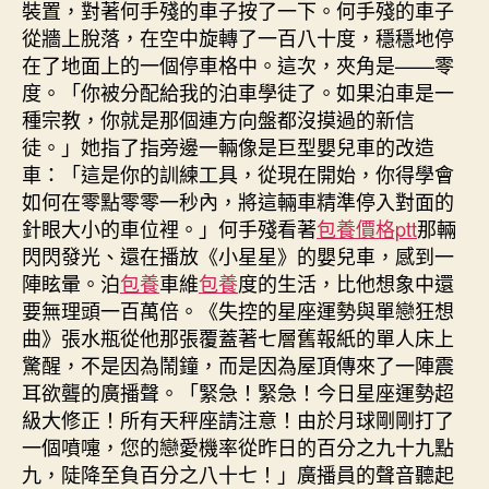
裝置，對著何手殘的車子按了一下。何手殘的車子
從牆上脫落，在空中旋轉了一百八十度，穩穩地停
在了地面上的一個停車格中。這次，夾角是——零
度。「你被分配給我的泊車學徒了。如果泊車是一
種宗教，你就是那個連方向盤都沒摸過的新信
徒。」她指了指旁邊一輛像是巨型嬰兒車的改造
車：「這是你的訓練工具，從現在開始，你得學會
如何在零點零零一秒內，將這輛車精準停入對面的
針眼大小的車位裡。」何手殘看著
包養價格ptt
那輛
閃閃發光、還在播放《小星星》的嬰兒車，感到一
陣眩暈。泊
包養
車維
包養
度的生活，比他想象中還
要無理頭一百萬倍。《失控的星座運勢與單戀狂想
曲》張水瓶從他那張覆蓋著七層舊報紙的單人床上
驚醒，不是因為鬧鐘，而是因為屋頂傳來了一陣震
耳欲聾的廣播聲。「緊急！緊急！今日星座運勢超
級大修正！所有天秤座請注意！由於月球剛剛打了
一個噴嚏，您的戀愛機率從昨日的百分之九十九點
九，陡降至負百分之八十七！」廣播員的聲音聽起