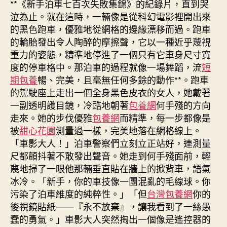
**《新手泊車七百次失敗集錦》的紀錄片，直到哭
泣為止。就在這時，一輛像是從科幻電影裡開出來
的黑色跑車，優雅地從網格的邊緣漂移而過。跑車
的輪胎發出令人陶醉的摩擦聲，它以一種近乎蔑視
重力的姿態，精準地停進了一個只有它車身尺寸寬
度的停車格中。那泊車的過程就像一場舞蹈，流
短
期包養
暢、完美，且毫無任何多餘的動作**。跑車
的駕駛座上走出一個全身黑色皮衣的女人，她戴著
一副透明護目鏡，冷酷地朝著
包養網
何手殘的方向
走來。她的步伐優雅
包養網
而精準，每一步都像是
被
甜心花園
測量過一樣，完美地落在網格線上。
「車影大人！」泊車警察們立刻立正站好，連測量
尺都顫抖著不敢發出聲音。她走到何手殘面前，輕
蔑地掃了一眼他那輛垂直貼在牆上的掀背車，語氣
冰冷。「新手，你的車技像一團混亂的毛線球。你
污染了泊車維度的純粹性。」「但
台灣包養網
你的
後視鏡貼紙——『永不放棄』，讓我看到了一絲愚
蠢的勇氣。」車影大人突然掏出一個像是遙控器的