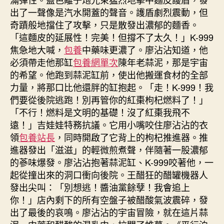
出了一聲像是汽水開蓋的聲音。護盾劇烈震動，但
奇蹟般地擋住了攻擊，只是散發出濃郁的麵香。
「這麵皮的延展性！完美！但撐不了太久！」K-999
焦急地大喊，
包養
中藥味更濃了。廖沾沾知道，他
必須帶走他那缸
包養網單次
陳年老蒜泥，那是宇宙
的希望。他跑到蒜泥缸前，使出他搬運食材的全部
力量，將那口比他還胖的缸抱起。「走！K-999！我
們要從後院逃跑！別再管你的紅棗枸杞燃料了！」
「不行！燃料是文明的基礎！沒了紅棗我飛不
遠！」吉娃娃特務抗議。它用小嘴咬住廖沾沾的衣
領
包養站長
，同時開啟了它背上的枸杞推進器。推
進器發出「滋滋」的輕微煎煮聲，伴隨著一股濃郁
的蔘味爆發。廖沾沾抱著蒜泥缸、K-999咬著他，一
起從撞出來的洞口衝向後院。王醋狂的醋罐機器人
發出尖叫：「別想逃！醬油黨餘孽！我會追上
你！」店內剩下的所有空盤子被醋酸氣波震碎，發
出了最後的哀鳴。廖沾沾的宇宙冒險，就在這片蒜