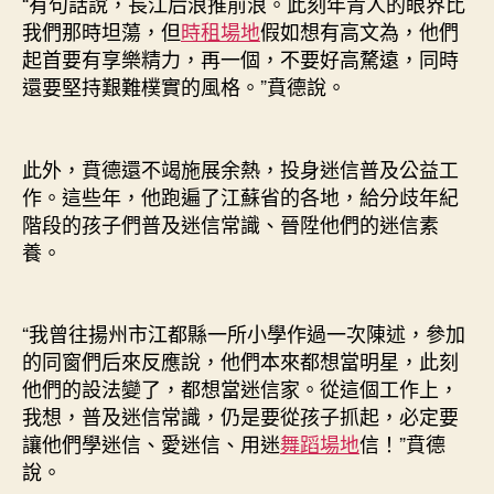
“有句話說，長江后浪推前浪。此刻年青人的眼界比
我們那時坦蕩，但
時租場地
假如想有高文為，他們
起首要有享樂精力，再一個，不要好高騖遠，同時
還要堅持艱難樸實的風格。”賁德說。
此外，賁德還不竭施展余熱，投身迷信普及公益工
作。這些年，他跑遍了江蘇省的各地，給分歧年紀
階段的孩子們普及迷信常識、晉陞他們的迷信素
養。
“我曾往揚州市江都縣一所小學作過一次陳述，參加
的同窗們后來反應說，他們本來都想當明星，此刻
他們的設法變了，都想當迷信家。從這個工作上，
我想，普及迷信常識，仍是要從孩子抓起，必定要
讓他們學迷信、愛迷信、用迷
舞蹈場地
信！”賁德
說。