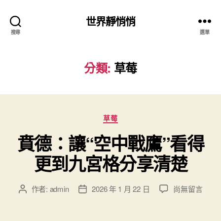
世界靜悄悄
搜尋
選單
分類:
草莓
分
草莓
類
賁德：讓“空中戰鷹”看得
更到九宮格分享清楚
在
作者:
admin
2026 年 1 月 22 日
尚無留言
文
文
〈賁
章
章
德：
作
發
讓