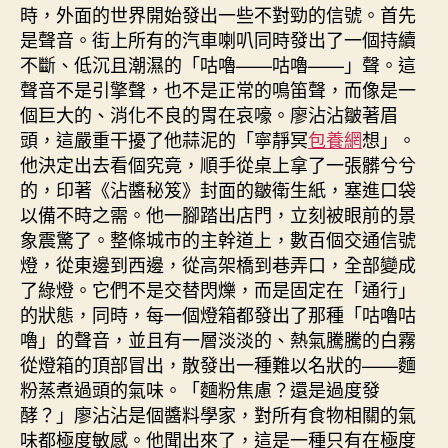
時，外面的世界開始發出一些不對勁的信號。首先
是聲音。街上所有的汽車喇叭同時發出了一個持續
不斷、低沉且潮濕的「咕嚕——咕嚕——」聲。這
聲音不是引擎聲，也不是正常的鳴笛聲，而像是一
個巨大的、消化不良的胃在哀嚎。廖沾沾皺著眉
頭，這嚴重干擾了他蒜泥的「寧靜冥
包養網
想」。
他決定出去看個究竟，順手從桌上拿了一張髒兮兮
的，印著《沾醬秘笈》封面的皺衛生紙，塞進口袋
以備不時之需。他一腳踏出店門，立刻被眼前的景
象震驚了。整條城市的主幹道上，數百個交通信號
燈，從東邊到西邊，從高架橋到巷弄口，全部變成
了綠燈。它們不是交替閃爍，而是固定在「通行」
的狀態，同時，每一個燈箱都發出了那種「咕嚕咕
嚕」的聲音，並且有一層淡淡的、熱氣騰騰的白霧
從燈箱的頂部冒出，散發出一種難以名狀的——麵
粉蒸煮過頭的氣味。「麵粉焦慮？還是過度發
酵？」廖沾沾是個醬料學家，對所有食物相關的氣
味都極度敏感。他聞出來了，這是一種只有在極度