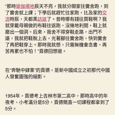
“那時
瑜伽場地
辰天不亮，我就分開家往黌舍跑，到
了黌舍就上課；下學后就趕忙往家跑，比及家的
交
流
時辰，天都黑
訪談
了。昔時哪有錢往買鞋啊？我
就穿戴母親做的布鞋往返跑，沒幾地利間，鞋上就
磨出一個洞。后來，我舍不得穿鞋走路，出門不
遠，我就把鞋脫上去，光著腳往黌舍跑，快到黌舍
了再把鞋穿上。那時我就想，只需無機會念書，再
苦再累也不怕！”賁德回想道。
在“奔馳中肄業”的賁德，是新中國成立之初那代中國
人發奮圖強的縮影。
1954年，賁德考上吉林市第二高中，那時高中的年
夜考、小考滿分是5分，賁德簡直一切課程都拿到了
5分。