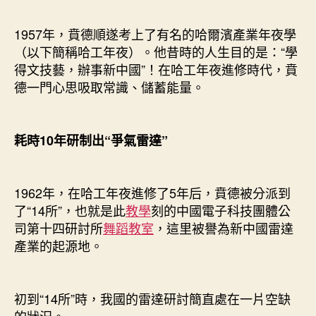
1957年，賁德順遂考上了有名的哈爾濱產業年夜學
（以下簡稱哈工年夜）。他昔時的人生目的是：“學
得文技藝，辦事新中國”！在哈工年夜進修時代，賁
德一門心思吸取常識、儲蓄能量。
耗時10年研制出“爭氣雷達”
1962年，在哈工年夜進修了5年后，賁德被分派到
了“14所”，也就是此
教學
刻的中國電子科技團體公
司第十四研討所
舞蹈教室
，這里被譽為新中國雷達
產業的起源地。
初到“14所”時，我國的雷達研討簡直處在一片空缺
的狀況。