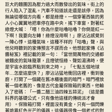
巨大的麵團因為壓力過大而散發出的氣味。街上的
行人陷入了混亂。汽車不知道該走還是該停，因為
無論從哪個方向看，都是綠燈。一個穿著西裝的男
人小心翼翼地把車停在路中央，搖下車窗，對著紅
綠燈大喊：「喂！你為什麼咕嚕咕嚕？你倒是紅一
下啊！我要向左轉！綠燈沒用啊！」廖沾沾感覺到
一陣心悸。這種氣味，這種不祥的「咕嚕」聲，與
他兒時聽到的家傳預言不謀而合。他想起家傳《沾
醬秘笈》裡記載的第一句：「當世間萬物的交通都
被麵皮的氣味籠罩，且燈號恒綠、聲如湯沸時，便
是宇宙水餃臨界點到來之時。」「七點五個地球
年…怎麼這麼快？」廖沾沾猛地衝回店裡，衝到後
廚，打開了一個藏在舊冰櫃後面的暗門。暗門裡放
著一個老舊的、像是古代金屬保險箱的東西。他輸
入了密碼：「一醬二醋三油四辣五蒜泥」（這是醬
料界的基礎公式，只有像他這樣的傳統派才會
用）。保險箱打開，裡面沒有黃金，只有一個閃爍
著詭異紅色光芒的儀器。這儀器很像一個老式的對