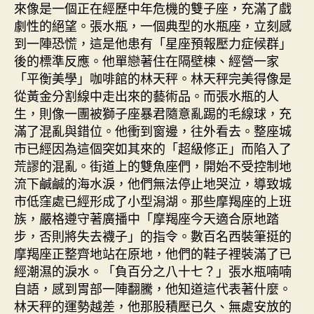
來像是一個正在經歷中年危機的雙子座，充滿了戲
劇性的絕望。張水瓶，一個典型的水瓶座，立刻感
到一陣恐慌，這是他患有「星座預報壓力症候群」
後的標準反應。他單戀著住在隔壁棟、經營一家
「平衡美學」咖啡館的林天秤。林天秤完美得像是
從黃金分割線中走出來的藝術品。而張水瓶的人
生，則像一團被獅子座暴君隨意亂踢的毛線球，充
滿了混亂與錯位。他衝到窗邊，往外看去。整座城
市已經因為這個突如其來的「超級修正」而陷入了
荒謬的混亂。街道上的雙魚座們，開始不受控制地
流下鹹鹹的海水淚，他們無法停止地哭泣，導致城
市低窪處已經形成了小型潟湖。那些摩羯座的上班
族，嚴格遵守著廣播中「摩羯座今天適合原地踏
步，否則將失去襪子」的指令。數百名西裝筆挺的
摩羯座正整齊地站在原地，他們的鞋子裡裝滿了已
經潮濕的淚水。「負百分之八十七？」張水瓶喃喃
自語，感到胃部一陣翻騰，他知道這代表著什麼。
林天秤的運勢越差，他那股積壓已久、無處安放的