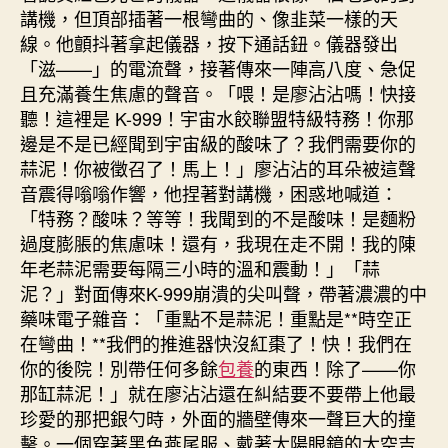
講機，但頂部插著一根彎曲的、像韭菜一樣的天
線。他顫抖著拿起儀器，按下通話鈕。儀器發出
「滋——」的電流聲，接著傳來一陣高八度、急促
且充滿養生焦慮的聲音。「喂！是廖沾沾嗎！快接
聽！這裡是 K-999！宇宙水餃聯盟特級特務！你那
邊是不是已經聞到宇宙級的酸味了？我們需要你的
蒜泥！你被徵召了！馬上！」廖沾沾的耳朵被這聲
音震得嗡嗡作響，他捏著對講機，困惑地喊道：
「特務？酸味？等等！我聞到的不是酸味！是麵粉
過度膨脹的焦慮味！還有，我現在走不開！我的陳
年老蒜泥需要每隔三小時的溫和震動！」「蒜
泥？」對面傳來K-999崩潰的尖叫聲，帶著濃濃的中
藥味電子雜音：「重點不是蒜泥！重點是**時空正
在彎曲！**我們的推進器快沒紅棗了！快！我們在
你的後院！別帶任何多餘
包養
的東西！除了——你
那缸蒜泥！」就在廖沾沾還在糾結要不要帶上他最
珍愛的那把銀勺時，外面的牆壁傳來一聲巨大的撞
擊。一個穿著黑色燕尾服、戴著太陽眼鏡的太空吉