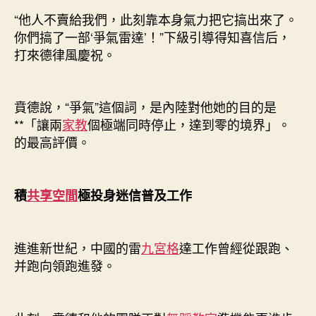
“他人不賣給我們，此刻靠本身氣力把它搞出來了。
你們搞了一部‘爭氣雷達’！”下級引導得知喜信后，
打來德律風慶祝。
賁德說，“爭氣”這個詞，是內陸對他她的目的是
**「讓兩
家教
個極端同時停止，達到零的境界」。
的最高評價。
積
共享空間
極投身迷信普及工作
進進新世紀，中國的雷
九宮格
達工作曾經從跟跑、
并跑向領跑進發。