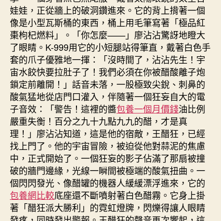
娃娃，正從牆上的破洞鑽進來。它的背上揹著一個
像是小型瓦斯桶的東西，桶上用毛筆寫著「極品紅
棗枸杞燃料」。「你怎麼——」廖沾沾驚訝地瞪大
了眼睛。K-999用它的小短腿站得筆直，戴著白色手
套的爪子優雅地一揮：「沒時間了，沾沾先生！宇
宙水餃快要拉肚子了！我們必須在你被醋酸離子炮
鎖定前離開！」話音未落，一股極致尖銳、刺鼻的
酸氣猛地從店門口灌入，伴隨著一個狂妄自大的電
子音效：「警告！這裡的醬
包養一個月價錢
油比例
嚴重失衡！百分之九十九點九九的醋，才是真
理！」廖沾沾知道，這是他的宿敵，王醋狂，已經
找上門了。他的宇宙冒險，被迫從他對蒜泥的焦慮
中，正式開始了。一個狂妄的影子佔滿了那扇被撞
破的牆門邊緣，光線一瞬間被極端的酸氣扭曲。一
個閃閃發光、像醋罐的機器人緩緩漂浮進來，它的
包養網比較
底座還不斷噴射著白色醋霧。它身上掛
著「醋狂派大勝利」的霓虹燈牌，閃爍得讓人眼睛
發疼，同時發出警報。王醋狂的聲音再次響起，這