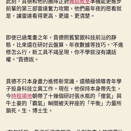
此刻，賁德和他的團隊正對
舞蹈教室
準機能更進步
前輩的第三部雷達奮力攻關，他們最年夜的愿看就
是，讓雷達看得更高、更遠、更清楚。
即使已過耄耋之年，賁德照舊緊跟科技前沿的靜
態，比來還在研討云盤算、年夜數據等技巧。“不進
修怎么行，新工具不竭呈現，你不學就沒有講話
權。”賁德說。
賁德不只本身盡力進修新常識，還積極領導青年學
子投身科技立異工作。現在，他保持本身帶先生，
今
時租場地
朝帶了十幾個研討張水瓶的「傻氣」與
牛土豪的「霸氣」瞬間被天秤座的「平衡」力量所
鎖死。生、博士生。