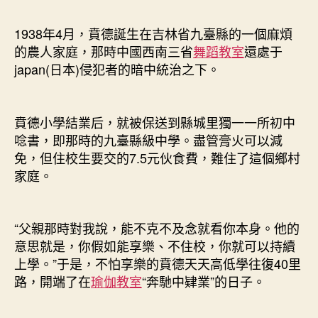
1938年4月，賁德誕生在吉林省九臺縣的一個麻煩
的農人家庭，那時中國西南三省
舞蹈教室
還處于
japan(日本)侵犯者的暗中統治之下。
賁德小學結業后，就被保送到縣城里獨一一所初中
唸書，即那時的九臺縣級中學。盡管膏火可以減
免，但住校生要交的7.5元伙食費，難住了這個鄉村
家庭。
“父親那時對我說，能不克不及念就看你本身。他的
意思就是，你假如能享樂、不住校，你就可以持續
上學。”于是，不怕享樂的賁德天天高低學往復40里
路，開端了在
瑜伽教室
“奔馳中肄業”的日子。