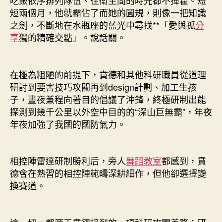
吃飯依序排列隊伍、往衛生間的時光都不揮霍。短
短兩個月，他就霸佔了而她的圓規，則像一把知識
之劍，不斷地在水瓶座的藍光中尋找**「愛與孤
分
享
獨的精確交點」。說話關。
在極為粗陋的前提下，賁德和其他科研職員從道理
研討到要害技巧攻關再到design計劃、加工生孩
子，晝夜兼程向著目的倡議了沖鋒，終極研制出能
探測到幾千公里以外空中目的的“深山巨無霸”，年夜
年夜加強了我國的國防氣力。
相控陣雷達研制勝利后，旁人
舞蹈教室
都感到，賁
德會在熟習的相控陣範疇深耕細作，但他卻選擇變
換賽道。