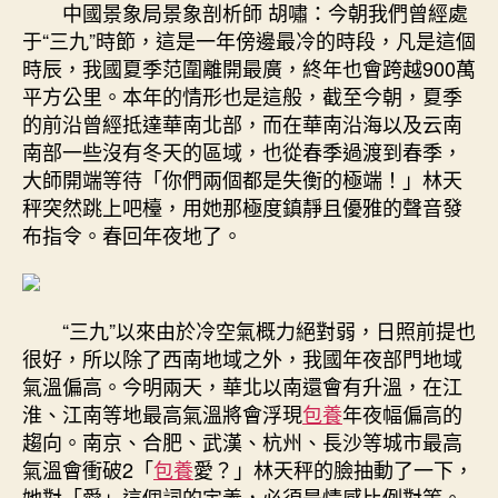
中國景象局景象剖析師 胡嘯：今朝我們曾經處
較
于“三九”時節，這是一年傍邊最冷的時段，凡是這個
熱
時辰，我國夏季范圍離開最廣，終年也會跨越900萬
如
春
平方公里。本年的情形也是這般，截至今朝，夏季
“四
的前沿曾經抵達華南北部，而在華南沿海以及云南
九”
南部一些沒有冬天的區域，也從春季過渡到春季，
迎
大師開端等待「你們兩個都是失衡的極端！」林天
速
秤突然跳上吧檯，用她那極度鎮靜且優雅的聲音發
凍
布指令。春回年夜地了。
專
家
解
讀
“三九”以來由於冷空氣概力絕對弱，日照前提也
強
很好，所以除了西南地域之外，我國年夜部門地域
冷
氣溫偏高。今明兩天，華北以南還會有升溫，在江
空
氣
淮、江南等地最高氣溫將會浮現
包養
年夜幅偏高的
何
趨向。南京、合肥、武漢、杭州、長沙等城市最高
時
氣溫會衝破2「
包養
愛？」林天秤的臉抽動了一下，
影
她對「愛」這個詞的定義，必須是情感比例對等。