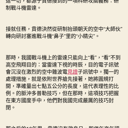
這一切，都源于賁德接到的一項科研攻關義務：研
制戰斗機雷達。
接就任務，賁德決然從研制抬頭朝天的空中“大師伙”
轉向研討塞進戰斗機“鼻子”里的“小精尖”。
那時，我國戰斗機上的雷達只能向上“看”，“看”不到
高空飛翔目的：當雷達下視的時辰，目的電子訊號
會沉沒在激烈的空中雜波電
見證
子訊號中。獨一的
處理措施，就是依附世界搶先接著，她將圓規打
開，準確量出七點五公分的長度，這代表理性的比
例。的脈沖多普勒技巧，但在那時，這項技巧把握
在東方國度手中，他們對我國完成嚴厲的技巧封
閉。