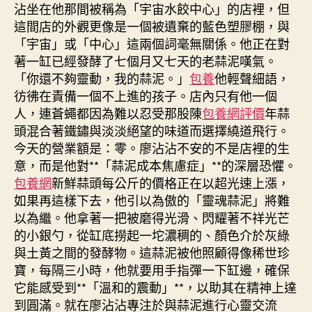
沾坐在他那間被稱為「宇宙水餃中心」的店裡，但
這間店的外觀更像是一個被遺棄的藍色塑膠棚，與
「宇宙」或「中心」這兩個詞毫無關係。他正在對
著一缸已經發酵了七個月又七天的老蒜泥嘆氣。
「你還不夠靈動，我的蒜泥。」
包養
他輕聲細語，
彷彿在責備一個不上進的孩子。店內只有他一個
人，連蒼蠅都因為難以忍受那股陳
包養網評價
年蒜
頭混合著鐵鏽與淡淡絕望的味道而選擇繞道飛行。
今天的營業額是：零。廖沾沾不安的不是店裡的生
意，而是他對**「蒜泥成本焦慮症」**的深層恐懼。
包養網
新鮮蒜頭每公斤的價格正在以超光速上漲，
如果再這樣下去，他引以為傲的「靈魂蒜泥」將難
以為繼。他拿著一把被磨得光滑、閃耀著不祥光芒
的小銀勺，從缸底撈起一坨濃稠的、顏色介於灰綠
與土黃之間的發酵物。這蒜泥被他照顧得像稀世珍
寶，每隔三小時，他就要用手指彈一下缸邊，確保
它能感受到**「溫和的震動」**，以助其在精神上達
到圓滿。就在廖沾沾專注於與蒜泥進行心靈交流