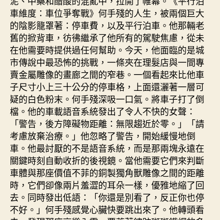
泥、中藥和醋酸的混亂中，拉開了帷幕。《平行泊
車維度：車位爭奪戰》何手殘的人生，被兩個巨大
的陰影籠罩著：停車費，以及平行泊車。他那輛老
舊的掀背車，彷彿繼承了他所有的駕駛焦慮，從未
在他需要時提供過任何幫助。今天，他面臨的是城
市傳說中最恐怖的挑戰，一條夾在理髮店與一間專
賣金屬雕像的畫廊之間的窄巷。一個看起來比他車
子尺寸小上三十公分的停車格，上面還灑著一層可
疑的白色粉末。何手殘深吸一口氣。將車子打了倒
檔。他的車載語音系統發出了令人不快的女聲：
「警告，後方障礙物距離：無限趨近於零。」「請
考慮放棄治療。」他忽略了警告，開始緩慢地倒
車。他最討厭的不是語音系統，而是那兩塊永遠在
關鍵時刻自動收折的後視鏡。當他需要它們來判斷
車體與那座價值不菲的銅製獨角獸雕像之間的距離
時，它們卻像兩片羞澀的耳朵一樣，優雅地縮了回
去。同時發出低語：「你還是別看了，反正你也停
不好。」何手殘感覺心臟快要跳出來了。他轉頭看