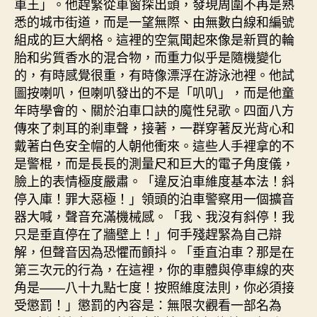
車王」。他趕緊從車窗探出頭，發現周圍不再是熟
悉的城市街道，而是一望無際、由無數白線和編號
組成的巨大網格。這裡的空氣聞起來像是新買的輪
胎和劣質香水的混合物，而重力似乎是隨機變化
的，有時感覺很重，有時像漂浮在游泳池裡。他試
圖按喇叭，但喇叭發出的不是「叭叭」，而是他童
年時學會的、關於泊車口訣的魔性兒歌。四面八方
傳來了刺耳的剎車聲，接著，一群穿著反光背心和
戴著白色安全帽的人朝他衝來。這些人手裡拿的不
是警棍，而是長長的測量尺和巨大的電子角度儀，
臉上的表情極度嚴肅。「違反泊車維度基本法！斜
停入庫！罪大惡極！」領頭的泊車警察用一個擴音
器大喊，聲音充滿機械感。「我、我沒有斜停！我
只是垂直停在了牆壁上！」何手殘趕緊為自己辯
解，但聲音因為恐懼而顫抖。「垂直泊車？那是在
第三次元的行為，在這裡，你的車體與停車線的夾
角是——八十九點七度！按照維度法則，你必須接
受懲罰！」懲罰的內容是：無限次觀看一部名為