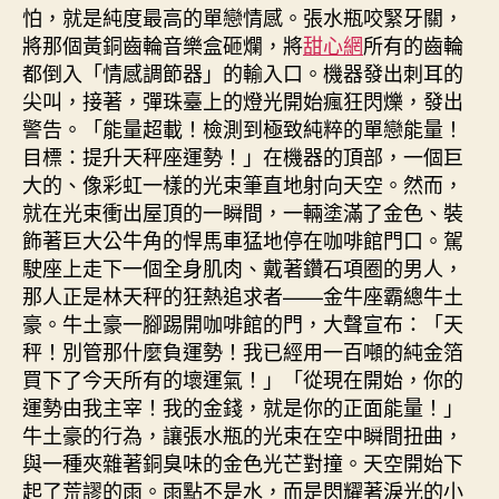
怕，就是純度最高的單戀情感。張水瓶咬緊牙關，
將那個黃銅齒輪音樂盒砸爛，將
甜心網
所有的齒輪
都倒入「情感調節器」的輸入口。機器發出刺耳的
尖叫，接著，彈珠臺上的燈光開始瘋狂閃爍，發出
警告。「能量超載！檢測到極致純粹的單戀能量！
目標：提升天秤座運勢！」在機器的頂部，一個巨
大的、像彩虹一樣的光束筆直地射向天空。然而，
就在光束衝出屋頂的一瞬間，一輛塗滿了金色、裝
飾著巨大公牛角的悍馬車猛地停在咖啡館門口。駕
駛座上走下一個全身肌肉、戴著鑽石項圈的男人，
那人正是林天秤的狂熱追求者——金牛座霸總牛土
豪。牛土豪一腳踢開咖啡館的門，大聲宣布：「天
秤！別管那什麼負運勢！我已經用一百噸的純金箔
買下了今天所有的壞運氣！」「從現在開始，你的
運勢由我主宰！我的金錢，就是你的正面能量！」
牛土豪的行為，讓張水瓶的光束在空中瞬間扭曲，
與一種夾雜著銅臭味的金色光芒對撞。天空開始下
起了荒謬的雨。雨點不是水，而是閃耀著淚光的小