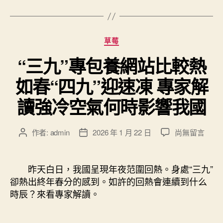
分
草莓
類
“三九”專包養網站比較熱
如春“四九”迎速凍 專家解
讀強冷空氣何時影響我國
在
作者:
admin
2026 年 1 月 22 日
尚無留言
文
文
〈“三
章
章
九”
作
發
專
者
佈
昨天白日，我國呈現年夜范圍回熱。身處“三九”
包
日
卻熱出終年春分的感到。如許的回熱會連續到什么
養
期
時辰？來看專家解讀。
網
站
比