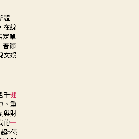
新體
，在線
店定單
，春節
線文娛
色千
健
力。重
氣與財
我的
一
超5億