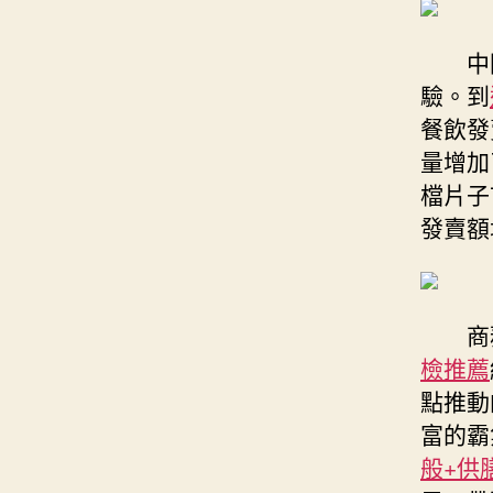
中
驗。到
餐飲發
量增加
檔片子
發賣額
商
檢推薦
點推動
富的霸
般+供