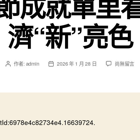
節成就單里
濟“新”亮色
在
作者:
admin
2026 年 1 月 28 日
尚無留言
文
文
〈6.2%、
章
章
109.8%、
作
發
407.7%
者
佈
……
日
從
期
秀
傳
tId:6978e4c82734e4.16639724.
醫
院
健