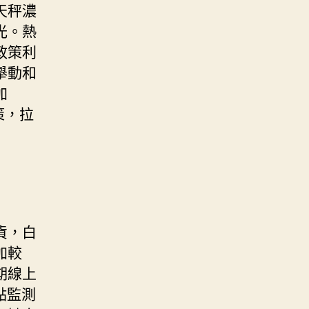
天秤濃
光。熱
政策利
舉動和
加
策，拉
貨，白
加較
期線上
點監測