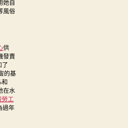
用她自
等風俗
心
供
機發賣
加了
宙的基
%和
地在水
般勞工
為過年