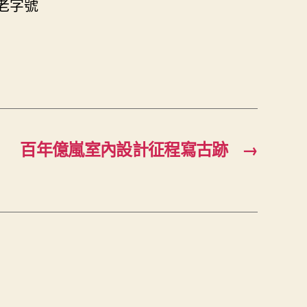
老字號
百年億嵐室內設計征程寫古跡
→