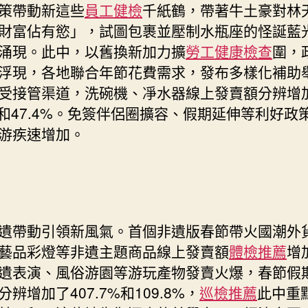
亮
策帶動新這些
員工健檢
千紙鶴，帶著牛土豪對林
色〉
財富佔有慾」，試圖包裹並壓制水瓶座的怪誕藍
中
涌現。此中，以舊換新加力擴
勞工健康檢查
圍，
浮現，各地聯合年節花費需求，發布多樣化補助
受接管渠道，洗碗機、凈水器線上發賣額分辨增
8%和47.4%。免簽伴侶圈擴容、假期延伸等利好政
游疾速增加。
遺帶動引領新風氣。首個非遺版春節帶火國潮外
藝品彩燈等非遺主題商品線上發賣額
體檢推薦
增
遺表演、風俗游園等游玩產物發賣火爆，春節假
辨增加了407.7%和109.8%，
巡檢推薦
此中重