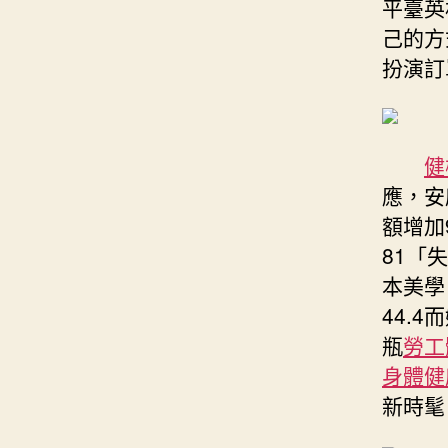
平臺英
己的方
扮演訂
健
應，安
額增加
81「
本美學
44.
瓶
勞工
身體健
新時髦