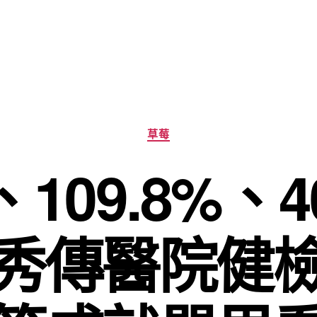
分
草莓
類
、109.8%、4
秀傳醫院健