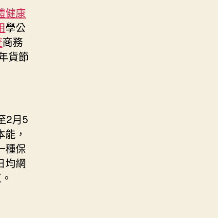
體健康
用
學公
查
商務
年貨節
至2月5
本能，
一種保
日均網
紅。