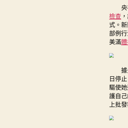
央
檢查
，
式。新
部例行
美滿
體
據
日停止
驅使她
護自己
上批發