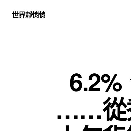
世界靜悄悄
6.2%
……從