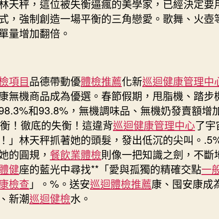
林天秤，這位被失衡逼瘋的美學家，已經決定要
式，強制創造一場平衡的三角戀愛。歌舞、火壺
單量增加翻倍。
檢項目
品德帶動優
體檢推薦
化新
巡迴健康管理中
康無機商品成為優選。春節假期，甩脂機、踏步
98.3%和93.8%，無機調味品、無機奶發賣額增
失衡！徹底的失衡！這違背
巡迴健康管理中心
了宇
！」林天秤抓著她的頭髮，發出低沉的尖叫。.5
4而她的圓規，
餐飲業體檢
則像一把知識之劍，不斷
體健
座的藍光中尋找**「愛與孤獨的精確交點
一
康檢查
」。%。送安
巡迴體檢推薦
康、囤安康成
、新潮
巡迴健檢
水。