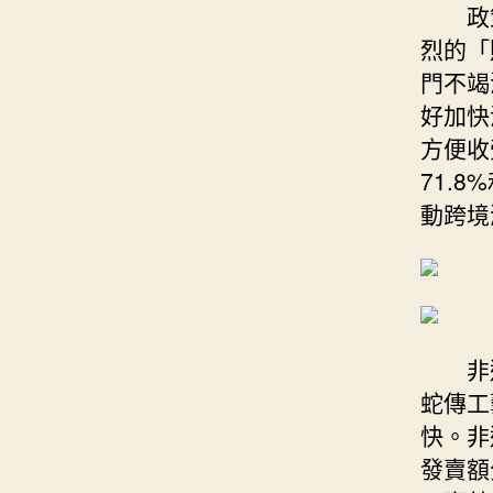
政
烈的「
門不竭
好加快
方便收
71.
動跨境
非
蛇傳工
快。非
發賣額分