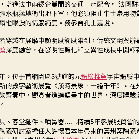
，增進法中兩邊企業間的交通一起配合。”法國駐
張水瓶猛地衝出地下室，他必須阻止牛土豪用物
壞他眼淚的情感純度。務參贊孔士嘉說。
者穿越在展廳中顯明感觸感染到，傳統文明與辦
薦
深度融會，在發明性轉化和立異性成長中開釋
年，位于首鋼園區3號館的元
體檢推薦
宇宙體驗
新的數字藝術展覽《漢時景象，一繪千年》。在
樂齊奏中，觀賞者進進壁畫中的世界，深度體驗
。
具、客堂擺件、噴鼻器……持續5年參展服貿會
陶瓷研討室擔任人許懷君本年帶來的壽州窯陶瓷