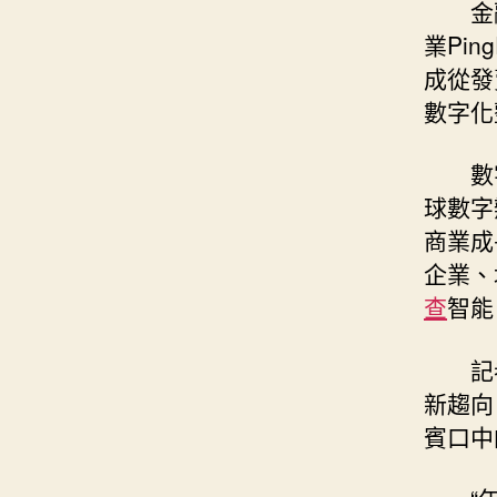
金
業Pi
成從發
數字化
數
球數字
商業成
企業、
查
智能
記
新趨向
賓口中