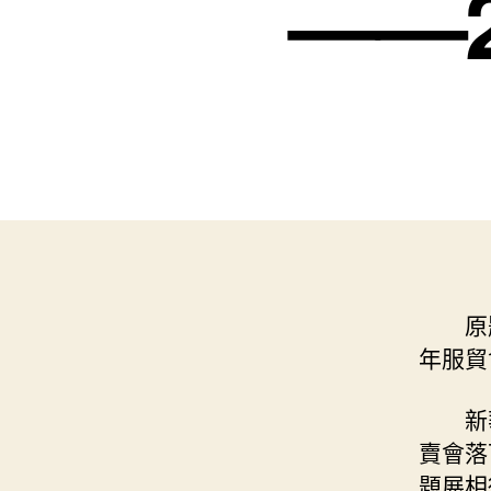
——
原
年服貿
新
賣會落
題展相