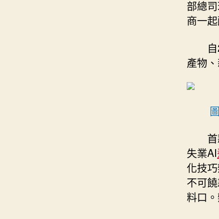
部總司
商一起
自
產物、
圖
首
失業AI
化技巧
不可饒
料口。