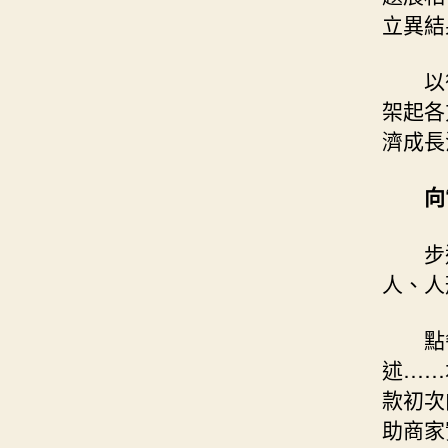
立異結
以
架起各
濟成長
向
步
人、人
點
述……
款初次
助商家