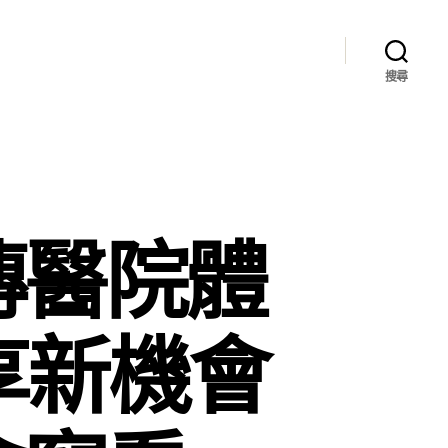
搜尋
傳醫院體
享新機會