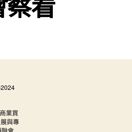
會察看
024
事商業買
合展與專
項融會