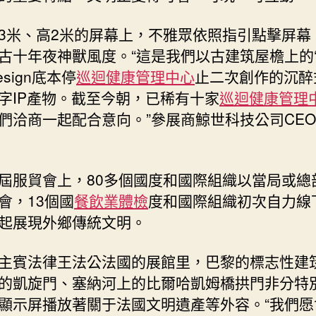
3米、高2米的屏幕上，不雅眾依照指引點擊屏幕
古十年夜神獸風度。“這是我們以古建筑屋檐上的
esign底本停
巡迴健康管理中心
止二次創作的沉醉
字IP產物。截至今朝，已稀有十家
巡迴健康管理
們洽商一起配合意向。”參展商鯨世科技公司CE
屆服貿會上，80多個國度和國際組織以當局或總
會，13個國
餐飲業體檢
度和國際組織初次自力線
起展現外鄉傳統文明。
主賓法律王法公法國的展館里，巴黎的標志性建
的凱旋門、塞納河上的比爾哈凱姆橋拱門非分特
顯示屏播放著關于法國文明遺產等外容。“我們愿