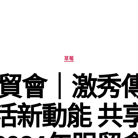
分
草莓
類
4服貿會｜激秀
活新動能 共