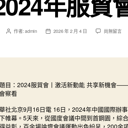
2024年服貿
在
作者:
admin
2026 年 2 月 4 日
尚無留言
文
文
〈2024
章
章
服
作
發
貿
者
佈
會
日
｜
期
激
秀
題目：2024服貿會丨激活新動能 共享新機會——2
傳
會察看
醫
院
體
華社北京9月16日電 16日，2024年中國國際辦
檢
下帷幕。5天來，從國度會議中間到首鋼園，綜
項
得益彰，百余場論壇會議運動出色紛呈，200余
目