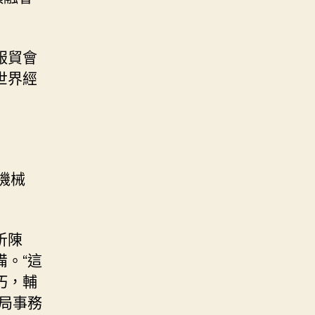
服貿會
世界經
機械
析陳
。“這
巧，輔
局事務