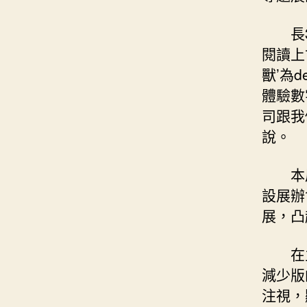
長
閱讀上
獸’為d
體驗數
司跟我
說。
本
設展辦
展，凸
在
減少版
注視，