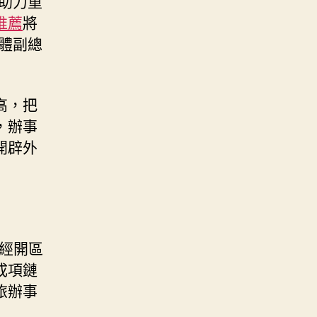
助力重
推薦
將
體副總
高，把
，辦事
開辟外
經開區
成項鏈
旅辦事