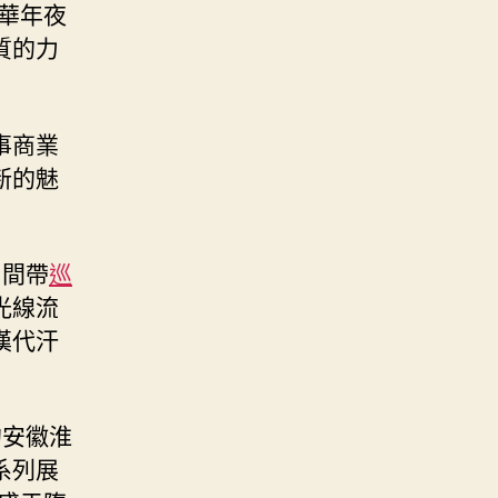
華年夜
質的力
事商業
新的魅
中間帶
巡
光線流
漢代汗
的安徽淮
系列展