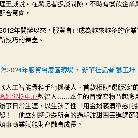
理王威說。在與記者扳談間隙，不時有餐飲企業
配合意向。
2012年開辦以來，服貿會已成為越來越多的企業
新技巧的舞臺。
為2024年服貿會展區現場。 新華社記者 魏玉坤
款人工智能骨科手術機械人、首款相助“選飯碗”
巡迴健檢中心
數智人……本年的首發產物凸起應
辦事日常生涯，以生孩子性「用金錢褻瀆單戀的
恕！」他立刻將身邊所有的過期甜甜圈丟進調節
辦事商業賦能財產融會成長。