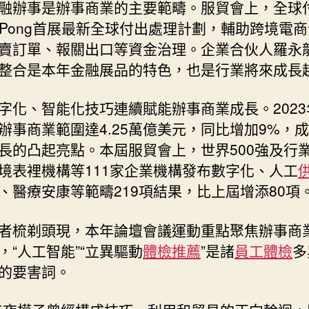
融辦事是辦事商業的主要範疇。服貿會上，全球
ngPong首展最新全球付出處理計劃，輔助跨境電
賣訂單、報關出口等資金治理。企業合伙人羅永
整合是本年金融展品的特色，也是行業將來成長
字化、智能化技巧連續賦能辦事商業成長。2023
辦事商業範圍達4.25萬億美元，同比增加9%，
長的凸起亮點。本屆服貿會上，世界500強及行
境表裡機構等111家企業機構發布數字化、人工
、醫療安康等範疇219項結果，比上屆增添80項
者梳剃頭現，本年論壇會議運動重點聚焦辦事商
，“人工智能”“立異驅動
體檢推薦
”是諸
員工體檢
多
的要害詞。