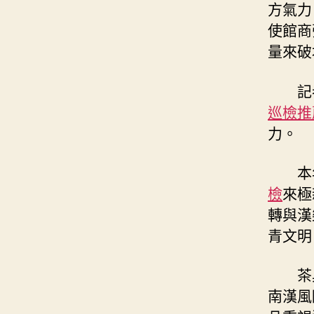
方氣力
使館商
量來破
記
巡檢推
力。
本
檢
來極
轉與漢
青文明
茶
南漢風