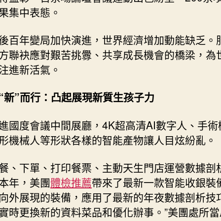
活
果集中表態。
新
動
後百年變局加快演進，世界經濟增加動能缺乏。
能
方聯袂應對艱苦挑釁、共享成長機會的橋梁，為
共
注進新活氣。
享
新
機
“新”而行：凸起展現新質生孩子力
會
——
進國度會議中間展廳，4K超高清AI數字人、手術
2024
形機械人等形狀各樣的智能產物讓人目炫紛亂。
年
服
貿
餐、下單、打印餐票、主動天生門店運營數據剖
會
本年，美團
體檢推薦
帶來了最新一款智能收銀裝備
察
向外展現的裝備，應用了最新的年夜數據剖析技
看〉
實時更換新的資料菜品和優化辦事。”美團處所當
中