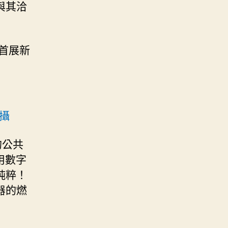
與其洽
首展新
 攝
的公共
用數字
純粹！
器的燃