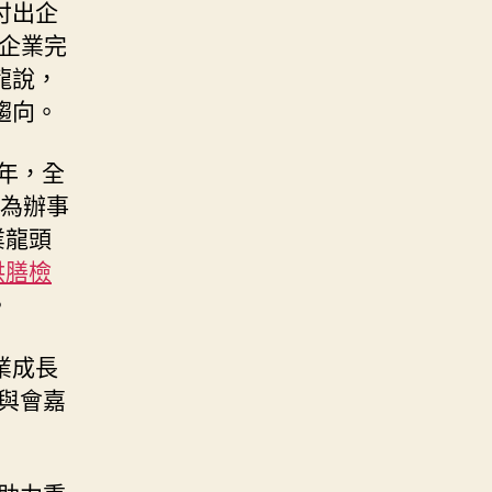
付出企
商企業完
龍說，
趨向。
年，全
成為辦事
業龍頭
供膳檢
。
業成長
與會嘉