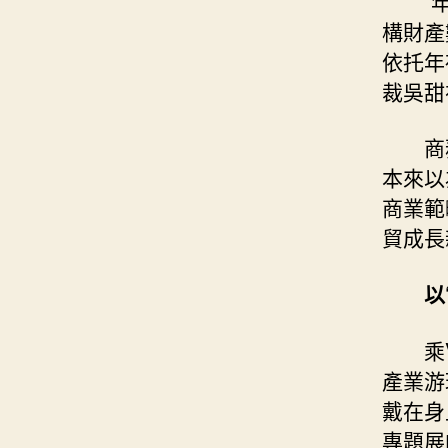
“
構財產
依托年
裁吳甜
商
本來以
商業範
貿成長
以
乘
產業游
戴在身
專題展