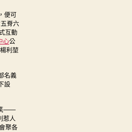
，便可
‘五脊六
式互動
中心
公
O楊利堃
部名義
下設
筑——
別惹人
會聚各