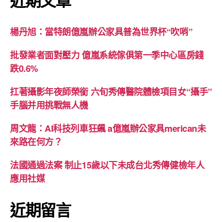
近期文章
楊丹旭：當特朗億嵐辦公家具普為世界杯“吹哨”
批發業者面對壓力 億嵐系統傢俱第一季中心區房錢
跌0.6%
扛著攝影年夜師榮銜 六旬秀傳醫院體檢項目女“攝手”
手腦并用挑戰無人機
周文龍：AI科技列車狂飆 a億嵐辦公家具merican未
來路在何方？
法國通過法案 制止15歲以下未成台北秀傳健檢年人
應用社媒
近期留言