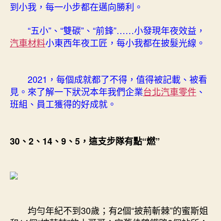
件，
到小我，每一小步都在邁向勝利。
每
個
“五小”、“雙碳”、“前鋒”……小發現年夜效益，
成
汽車材料
小東西年夜工匠，每小我都在披髮光線。
就
都
了
不
2021，每個成就都了不得，值得被記載、被看
得〉
見。來了解一下狀況本年我們企業
台北汽車零件
、
中
班組、員工獲得的好成就。
30、2、14、9、5，這支步隊有點“燃”
均勻年紀不到30歲；有2個“披荊斬棘”的蜜斯姐