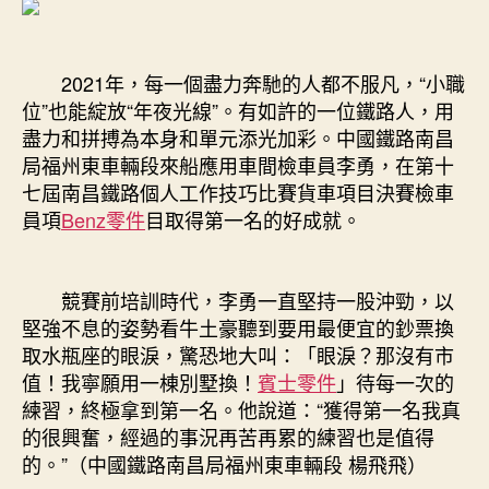
2021年，每一個盡力奔馳的人都不服凡，“小職
位”也能綻放“年夜光線”。有如許的一位鐵路人，用
盡力和拼搏為本身和單元添光加彩。中國鐵路南昌
局福州東車輛段來船應用車間檢車員李勇，在第十
七屆南昌鐵路個人工作技巧比賽貨車項目決賽檢車
員項
Benz零件
目取得第一名的好成就。
競賽前培訓時代，李勇一直堅持一股沖勁，以
堅強不息的姿勢看牛土豪聽到要用最便宜的鈔票換
取水瓶座的眼淚，驚恐地大叫：「眼淚？那沒有市
值！我寧願用一棟別墅換！
賓士零件
」待每一次的
練習，終極拿到第一名。他說道：“獲得第一名我真
的很興奮，經過的事況再苦再累的練習也是值得
的。”（中國鐵路南昌局福州東車輛段 楊飛飛）