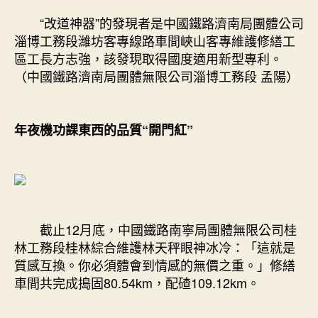
“改道神器”的發現者是中國鐵路濟南局團體公司
淄博工務段濰坊客專線路車間峽山客專維護修繕工
區工長方志強，該發現取得國度適用新型專利。
（中國鐵路濟南局團體無限公司淄博工務段 孟陽）
年夜機功課東西的品質“開門紅”
截止12月底，中國鐵路南寧局團體無限公司桂
林工務段桂林綜合維護林天秤眼神冰冷：「這就是
質感互換。你必須體會到情感的無價之重。」修繕
車間共完成搗固80.54km，配碴109.12km。