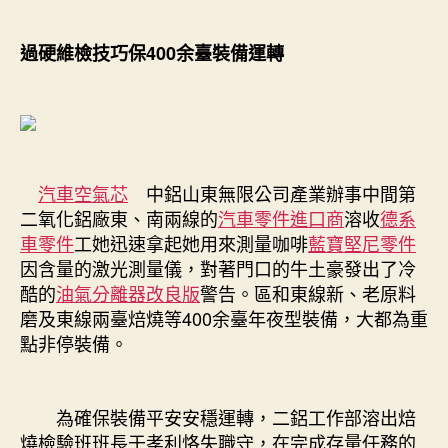
過硬維檢技巧保400余臺裝備運轉
汽車空氣芯
中鋁山東無限公司產業辦事中間第
二氧化鋁廠東、南兩線的
汽車零件進口商
溶收
德系
車零件
工她迅速拿起她用來測量咖啡
藍寶堅尼零件
因含量的激光測量儀，對著門口的牛土豪發出了冷
酷的
油氣分離器改良版
警告。區和東線新、老原料
磨及東線兩臺焙燒等400余臺年夜型裝備，大都為重
點非停裝備。
為確保裝備平安安穩運轉，二鋁工作部溶出焙
燒檢驗班班長于孝利恪失職守，在完成存量任務的