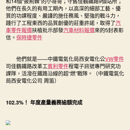
和14個“披荊棘”的小哥哥；守舊佳鶴鐵路9個站所；
他們在長久的有用工期內，以高深的細部工藝、優
質的功課程度、嚴謹的施任務風、堅強的戰斗力，
踐行了工程東西的品質創優的莊重許諾，取得了
汽
車零件報價
扶植批示部發
汽車材料報價
來的5封表彰
信。
保時捷零件
他們就是——中鐵電氣化局西安電化公
VW零件
司佳鶴鐵路改革工
賓利零件
程電子訊號專門研究功
課隊，活潑在鐵路沿線的超“燃”戰隊。（中鐵電氣化
局西安電化公司 周笛）
102.3%！ 年度產量義務逾額完成