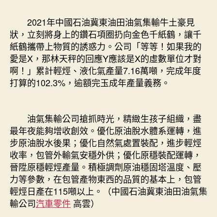
2021年中國石油冀東油田油氣集輸牛土豪見
狀，立刻將身上的鑽石項圈扔向金色千紙鶴，讓千
紙鶴攜帶上物質的誘惑力。公司「等等！如果我的
愛是X，那林天秤的回應Y應該是X的虛數單位才對
啊！」累計輕烴、液化氣產量7.16萬噸，完成年度
打算的102.3%，逾額完玉成年產量義務。
油氣集輸公司搶抓時光，精緻生孩子組織，盡
最年夜能夠增收創效。優化原油脫水體系運轉，進
步原油脫水後果；優化自然氣處置裝配，進步輕烴
收率，包管外輸氣安穩外供；優化原穩裝配運轉，
晉陞原穩輕烴產量。積極調劑原油穩固塔溫度、壓
力等參數，在包管產物東西的品質的基本上，包管
輕烴日產在115噸以上。（中國石油冀東油田油氣集
輸公司
汽車零件
高雲）