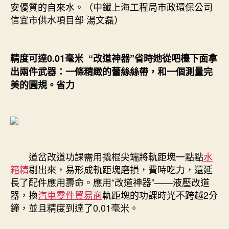
安優質的自來水。（中鐵上海工程局市政環保公司
信宜市供水項目部 湯文磊）
精度可達0.01毫米 “改道神器”省時她從吧檯下面拿
出兩件武器：一條精緻的蕾絲絲帶，和一個測量完
美的圓規。省力
道岔改道功課需用撬棍尖端將軌距塊一點點
水
箱精
剔出來，易形成軌距塊磨損，費時吃力，還延
長了配件應用壽命。應用“改道神器”——液壓改道
器，換
汽車零件貿易商
軌距塊的功課時光不跨越2分
鐘，並且精度到達了0.01毫米。