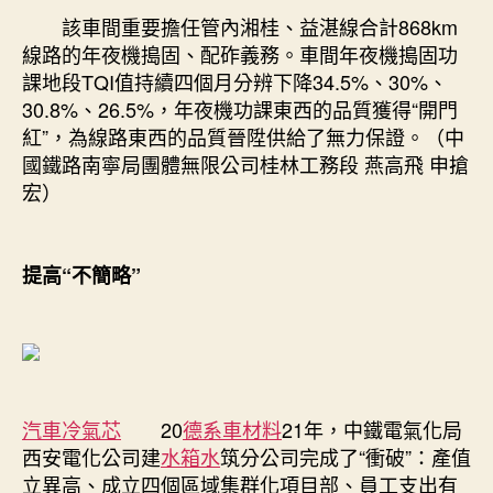
該車間重要擔任管內湘桂、益湛線合計868km
線路的年夜機搗固、配砟義務。車間年夜機搗固功
課地段TQI值持續四個月分辨下降34.5%、30%、
30.8%、26.5%，年夜機功課東西的品質獲得“開門
紅”，為線路東西的品質晉陞供給了無力保證。（中
國鐵路南寧局團體無限公司桂林工務段 燕高飛 申搶
宏）
提高“不簡略”
汽車冷氣芯
20
德系車材料
21年，中鐵電氣化局
西安電化公司建
水箱水
筑分公司完成了“衝破”：產值
立異高、成立四個區域集群化項目部、員工支出有