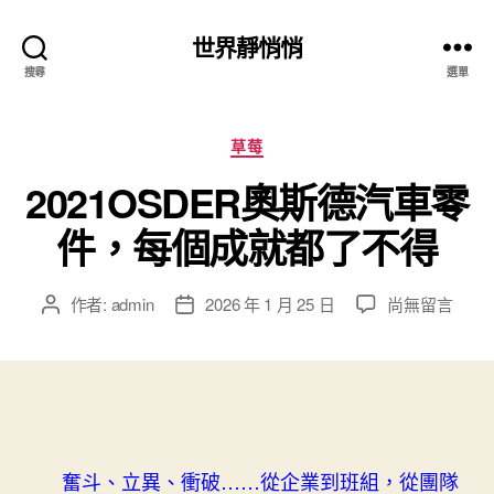
世界靜悄悄
搜尋
選單
分
草莓
類
2021OSDER奧斯德汽車零
件，每個成就都了不得
在
作者:
admin
2026 年 1 月 25 日
尚無留言
文
文
〈2021OSDE
章
章
奧
作
發
斯
者
佈
德
日
汽
期
車
零
奮斗、立異、衝破……從企業到班組，從團隊