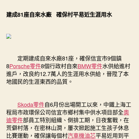
建成81座自來水廠 確保村平易近生涯用水
定期建成自來水廠81座，確保信宜市9個鎮
8
Porsche零件
8個行政村自來
BMW零件
水供給進村
進戶，改良約12.7萬人的生涯用水供給，晉陞了本
地國民的生涯東西的品質。
Skoda零件
自6月份出場開工以來，中鐵上海工
程局市政環保公司信宜市鄉村集中供水項目部全
奧
迪零件
部員工特別組織、倒排工期，日夜奮戰，在
荒僻村落，在密林山澗，屢次掀起施工生孩子休息
比賽運動，確保讓每個村
汽車機油芯
平易近用到平