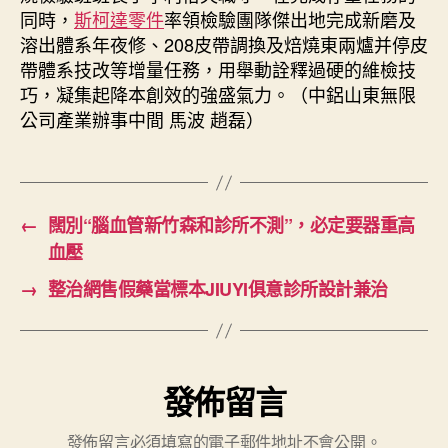
同時，
斯柯達零件
率領檢驗團隊傑出地完成新磨及
溶出體系年夜修、208皮帶調換及焙燒東兩爐并停皮
帶體系技改等增量任務，用舉動詮釋過硬的維檢技
巧，凝集起降本創效的強盛氣力。（中鋁山東無限
公司產業辦事中間 馬波 趙磊）
←
闊別“腦血管新竹森和診所不測”，必定要器重高
血壓
→
整治網售假藥當標本JIUYI俱意診所設計兼治
發佈留言
發佈留言必須填寫的電子郵件地址不會公開。