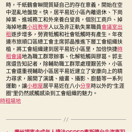
時，千紙鶴會瞬間質疑自己的存在意義，開始在空
中混亂地盤旋。快，居平易近小區內離退休、下崗
掉業、進城務工和外來養白叟員，個別工商戶、掉
海掉地農
小班教學
人以及非正軌失業職員
會議室出
租
逐步增多，勞資牴觸和社會牴觸時有產生。年夜
連市旅順口區總工會主席郭晶推進下層工會組織扶
植，將工會組織建到居平易近小區里，加倍快捷
時
租會議
地為職工群眾辦事、化解牴觸與膠葛。郭主
席還告知記者，除輔助職工群眾處理艱苦外，小區
工會還重視輔助小區居平易近建立了安康向上的精
力尋求，展開了演講、繪畫、攝影、廚藝等一系列
運動，讓
小樹屋
居平易近在八小
分享
時以外的“生涯
圈”里仍然感觸感染到工會組織的魅力。
時租場地