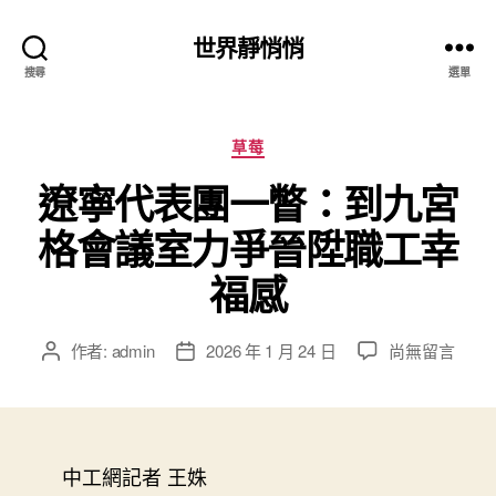
世界靜悄悄
搜尋
選單
分
草莓
類
遼寧代表團一瞥：到九宮
格會議室力爭晉陞職工幸
福感
在
作者:
admin
2026 年 1 月 24 日
尚無留言
文
文
〈遼
章
章
寧
作
發
代
者
佈
表
日
團
中工網記者 王姝
期
一