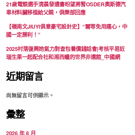
21歲電競選手清晨發遺書盼望將腎OSDER奧斯德汽
車材料臟移植給父親，俱樂部回應
【嶺南文JIUYI俱意豪宅設計史】“爾等免用痛心，中
國一定勝利！”
2025村落復興她氣力對查包養價錢話會|考核平易近
瑞生果一起配合社和湘西蠟的世界非遺館_中國網
近期留言
尚無留言可供顯示。
彙整
2026 年 8 月