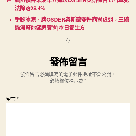
←
廣州損害未成年人違法OSDER奧斯德台北汽車犯
法降落28.4%
→
手腳冰涼、脾OSDER奧斯德零件商胃虛弱，三碗
雞湯幫你健脾養胃|本日養生方
發佈留言
發佈留言必須填寫的電子郵件地址不會公開。
必填欄位標示為
*
留言
*