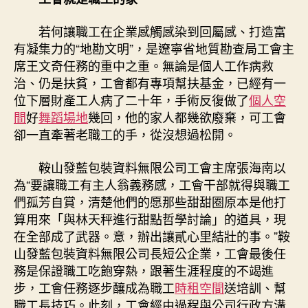
若何讓職工在企業感觸感染到回屬感、打造富
有凝集力的“地勘文明”，是遼寧省地質勘查局工會主
席王文奇任務的重中之重。無論是個人工作病救
治、仍是扶貧，工會都有專項幫扶基金，已經有一
位下層財產工人病了二十年，手術反復做了
個人空
間
好
舞蹈場地
幾回，他的家人都幾欲廢棄，可工會
卻一直牽著老職工的手，從沒想過松開。
鞍山發藍包裝資料無限公司工會主席張海南以
為“要讓職工有主人翁義務感，工會干部就得與職工
們孤芳自賞，清楚他們的愿那些甜甜圈原本是他打
算用來「與林天秤進行甜點哲學討論」的道具，現
在全部成了武器。意，辦出讓貳心里結壯的事。”鞍
山發藍包裝資料無限公司長短公企業，工會最後任
務是保證職工吃飽穿熱，跟著生涯程度的不竭進
步，工會任務逐步釀成為職工
時租空間
送培訓、幫
職工長技巧。此刻，工會經由過程與公司行政方溝