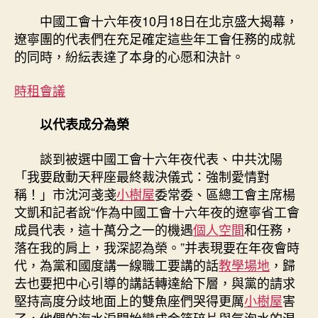
瞥：
中國工會十六年夜10月18日在北京盛大揭幕，
到
遼寧團的代表們在充足確定這些年工會任務的成就
九
的同時，紛紜表達了本身的心愿和決計。
宮
格
時租會議
會
議
以代表成分為榮
室
力
爭
談到被選中國工會十六年夜代表、中共沈陽
晉
「我要啟動天秤座最終裁決儀式：強制愛情對
陞
稱！」市沈河戔戔
小樹屋
委常委、區總工會主席楊
職
文凱和記者說“作為中國工會十六年夜的遼寧省工會
工
成員代表，這十萬分之一的機遇
個人空間
和任務，
幸
落在我的肩上，我深認為榮。”并表現要在年夜會時
福
代，為黨和國度講一線職工要講的話
教學場地
，歸
感〉
去也要把中心引導的講話轉達給下層，與黨的請求
中
堅持高度分歧地面上的雙魚座們哭得更厲
小樹屋
害
了，他們的海水淚開始變成金箔碎片與氣泡水的混