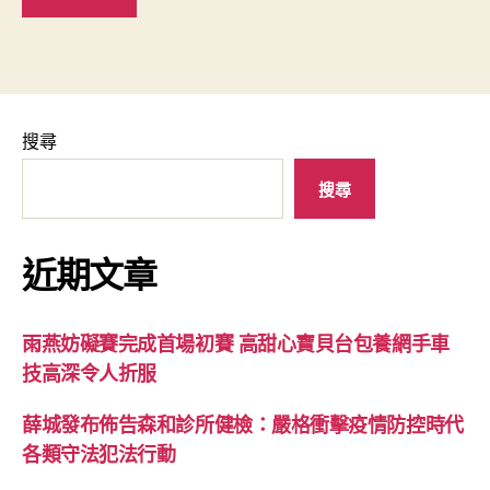
搜尋
搜尋
近期文章
雨燕妨礙賽完成首場初賽 高甜心寶貝台包養網手車
技高深令人折服
薛城發布佈告森和診所健檢：嚴格衝擊疫情防控時代
各類守法犯法行動