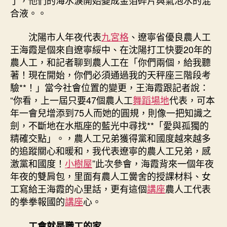
合液。。
沈陽市人年夜代表
九宮格
、遼寧省優良農人工
王海霞是個來自遼寧綏中、在沈陽打工快要20年的
農人工，和記者聊到農人工在「你們兩個，給我聽
著！現在開始，你們必須通過我的天秤座三階段考
驗**！」當今社會位置的變更，王海霞跟記者說：
“你看，上一屆只要47個農人工
舞蹈場地
代表，可本
年一會兒增添到75人而她的圓規，則像一把知識之
劍，不斷地在水瓶座的藍光中尋找**「愛與孤獨的
精確交點」。，農人工兄弟獲得黨和國度越來越多
的追蹤關心和暖和，我代表遼寧的農人工兄弟，感
激黨和國度！
小樹屋
”此次參會，海霞背來一個年夜
年夜的雙肩包，里面有農人工黌舍的授課材料、女
工寫給王海霞的心里話，更有這個
講座
農人工代表
的拳拳報國的
講座
心。
工會就是職工的家