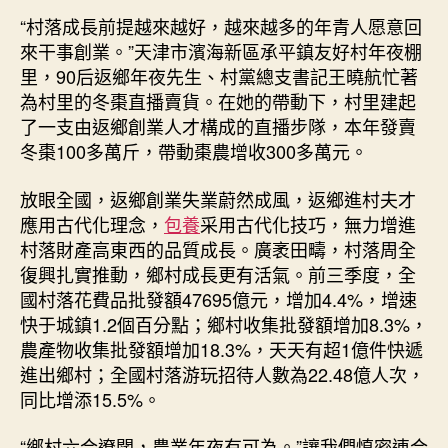
“村落成長前提越來越好，越來越多的年青人愿意回
來干事創業。”天津市濱海新區承平鎮友好村年夜棚
里，90后返鄉年夜先生、村黨總支書記王曉航忙著
為村里的冬棗直播賣貨。在她的帶動下，村里建起
了一支由返鄉創業人才構成的直播步隊，本年發賣
冬棗100多萬斤，帶動棗農增收300多萬元。
放眼全國，返鄉創業失業蔚然成風，返鄉進村夫才
應用古代化理念，
包養
采用古代化技巧，無力增進
村落財產高東西的品質成長。廣袤田疇，村落周全
復興扎實推動，鄉村成長更有活氣。前三季度，全
國村落花費品批發額47695億元，增加4.4%，增速
快于城鎮1.2個百分點；鄉村收集批發額增加8.3%，
農產物收集批發額增加18.3%，天天有超1億件快遞
進出鄉村；全國村落游玩招待人數為22.48億人次，
同比增添15.5%。
“鄉村六合遼闊，農業年夜有可為。”讓我們慎密連合