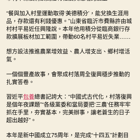
增
支
“餐與加入村里運動取得‘美德積分’，能兌換生涯用
出
品，存款還有利錢優惠。”山東省臨沂市費縣許由城
農
村村平易近任興隆說。本年他用積分從臨商銀行存
查
款擴展板材加工範圍，帶動60名村平易近失業……
包
養
app
想方設法推進農業增效益、農人增支出、鄉村增活
村
氣。
增
活
一個個豐產故事，會聚成村落周全復興穩步推動的
氣
扎實答卷。
_
中
習近平
包養
總書記誇大：“中國式古代化，村落復興
國
是個年夜課題”“各級黨委和當局要把‘三農’任務牢牢
網〉
抓在手里，夯實基本，完美辦事，讓老蒼生的日子
中
超出越好”。
本年是新中國成立75周年，是完成“十四五”計劃目