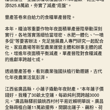
添525.8萬畝，夯實了減產“底盤”。
豐產答卷來自給力的食糧單產晉陞。
本年，糧油等重要作物年夜面積單產晉陞舉動深刻
實行，各地落實落細恰當增密、水肥一體化、“一噴
多促”等要害辦法，充足施展農人專門研究一起配合
社、家庭農場等新型農業運營主體和辦事主體的感
化，增進年夜面積平衡減產，單產晉陞對食糧減產
的進獻率跨越七成。
透過豐產答卷，看到農業強國扶植行動鏗鏘，古代
化年夜農業活氣彭湃。
江西省廣昌縣，小蓮子撬動年夜財產。“本年蓮子價
錢好，我種了30畝太空蓮，每畝純利潤跨越3000
元。”廣昌縣驛前鎮姚西村村平易近賴明華說。廣昌
全縣蒔植白蓮11萬畝擺佈，開闢出蓮子、藕粉、荷