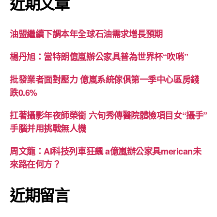
近期文章
油盟繼續下調本年全球石油需求增長預期
楊丹旭：當特朗億嵐辦公家具普為世界杯“吹哨”
批發業者面對壓力 億嵐系統傢俱第一季中心區房錢
跌0.6%
扛著攝影年夜師榮銜 六旬秀傳醫院體檢項目女“攝手”
手腦并用挑戰無人機
周文龍：AI科技列車狂飆 a億嵐辦公家具merican未
來路在何方？
近期留言