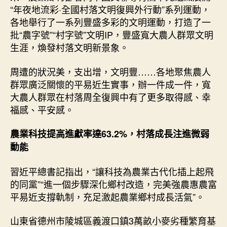
“年夜地流彩·全國村落文明復興外行動”系列運動，
各地舉行了一系列豐盛多彩的文明運動，打造了一
批“農字號”“村字號”文明IP，豐盛寬大農人群眾文明
生涯，煥發村落文明新景象。
周遭的狀況美，支出增，文明豐……各地聚焦農人
群眾廣泛關懷的平易近生實事，辦一件成一件，寬
大農人群眾在村落周全復興中有了更多取得感、幸
福感、平安感。
農業科技提高進獻率達63.2%，村落成長注進微弱
動能
習近平總書記指出，“讓科技為農業古代化插上起飛
的同黨”“進一個步驟深化鄉村改造，完美強農惠農富
平易近支撐軌制，充足激起農業鄉村成長活氣”。
山東省德州市陵城區義渡口鎮3萬畝小麥劣種繁育基