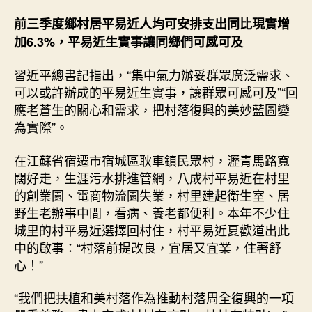
前三季度鄉村居平易近人均可安排支出同比現實增
加6.3%，平易近生實事讓同鄉們可感可及
習近平總書記指出，“集中氣力辦妥群眾廣泛需求、
可以或許辦成的平易近生實事，讓群眾可感可及”“回
應老蒼生的關心和需求，把村落復興的美妙藍圖變
為實際”。
在江蘇省宿遷市宿城區耿車鎮民眾村，瀝青馬路寬
闊好走，生涯污水排進管網，八成村平易近在村里
的創業園、電商物流園失業，村里建起衛生室、居
野生老辦事中間，看病、養老都便利。本年不少住
城里的村平易近選擇回村住，村平易近夏歡道出此
中的啟事：“村落前提改良，宜居又宜業，住著舒
心！”
“我們把扶植和美村落作為推動村落周全復興的一項