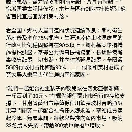
嚴重義務，盡力完成‘村村有亮點、片片有特點’。”
宿城區委書記陳偉說，本年全區有9個村社獲評江蘇
省首批宜居宜業和美村落。
看全國，鄉村人居周遭的狀況連續改良，鄉村衛生
茅廁普及率在75%擺佈，生涯渣滓停止收運處置的
行政村比例穩固堅持在90%以上。鄉村基本舉措措
施提檔進級，基礎公共辦事提標擴面，長途醫療辦
事收集籠罩一切市縣，并向村落延長籠罩，全國通
5G的行政村占比跨越90%……一個個和美村落成了
寬大農人樂享古代生涯的幸福家園。
“我們一起配合社生孩子的軟兒梨在西北亞很滯銷，
一斤賣到了30元。”在郵儲銀行蘭州市分行的存款支
撐下，甘肅省蘭州市皋蘭縣什川鎮長坡村百璐通瓜
果專門研究一起配合社擔任人魏永波，率領成員建
起冷庫、無塵車間，將軟兒梨推向海內市場，吸納
33名農人失業，帶動800余戶蒔植戶增收。