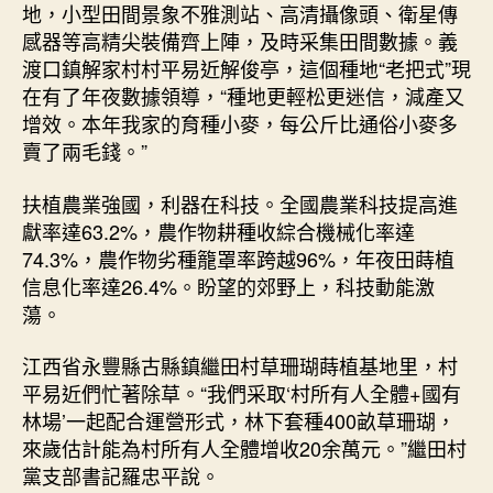
地，小型田間景象不雅測站、高清攝像頭、衛星傳
感器等高精尖裝備齊上陣，及時采集田間數據。義
渡口鎮解家村村平易近解俊亭，這個種地“老把式”現
在有了年夜數據領導，“種地更輕松更迷信，減產又
增效。本年我家的育種小麥，每公斤比通俗小麥多
賣了兩毛錢。”
扶植農業強國，利器在科技。全國農業科技提高進
獻率達63.2%，農作物耕種收綜合機械化率達
74.3%，農作物劣種籠罩率跨越96%，年夜田蒔植
信息化率達26.4%。盼望的郊野上，科技動能激
蕩。
江西省永豐縣古縣鎮繼田村草珊瑚蒔植基地里，村
平易近們忙著除草。“我們采取‘村所有人全體+國有
林場’一起配合運營形式，林下套種400畝草珊瑚，
來歲估計能為村所有人全體增收20余萬元。”繼田村
黨支部書記羅忠平說。