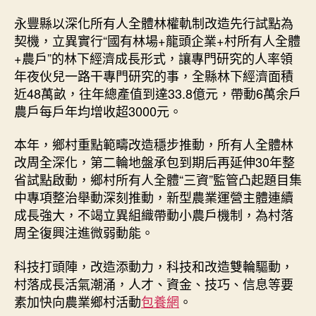
永豐縣以深化所有人全體林權軌制改造先行試點為
契機，立異實行“國有林場+龍頭企業+村所有人全體
+農戶”的林下經濟成長形式，讓專門研究的人率領
年夜伙兒一路干專門研究的事，全縣林下經濟面積
近48萬畝，往年總產值到達33.8億元，帶動6萬余戶
農戶每戶年均增收超3000元。
本年，鄉村重點範疇改造穩步推動，所有人全體林
改周全深化，第二輪地盤承包到期后再延伸30年整
省試點啟動，鄉村所有人全體“三資”監管凸起題目集
中專項整治舉動深刻推動，新型農業運營主體連續
成長強大，不竭立異組織帶動小農戶機制，為村落
周全復興注進微弱動能。
科技打頭陣，改造添動力，科技和改造雙輪驅動，
村落成長活氣潮涌，人才、資金、技巧、信息等要
素加快向農業鄉村活動
包養網
。