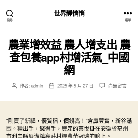
世界靜悄悄
搜尋
選單
農業增效益 農人增支出 農
查包養app村增活氣_中國
網
在
作者:
admin
2025 年 5 月 27 日
尚無留言
文
文
〈農
章
章
業
作
發
增
者
佈
效
日
益
“剛賣了新糧，優質稻，價錢高！”倉廩豐實，新谷滿
期
農
囤。糧出手，錢得手，豐產的喜悅掛在安徽省亳州
人
市利辛縣展溝鎮高莊村糧農黃冠瑞的臉上。