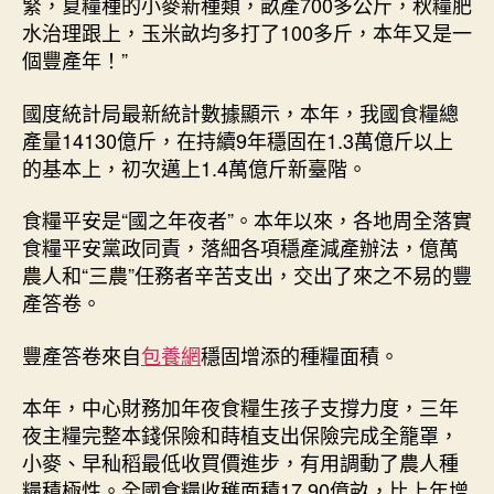
緊，夏糧種的小麥新種類，畝產700多公斤，秋糧肥
水治理跟上，玉米畝均多打了100多斤，本年又是一
個豐產年！”
國度統計局最新統計數據顯示，本年，我國食糧總
產量14130億斤，在持續9年穩固在1.3萬億斤以上
的基本上，初次邁上1.4萬億斤新臺階。
食糧平安是“國之年夜者”。本年以來，各地周全落實
食糧平安黨政同責，落細各項穩產減產辦法，億萬
農人和“三農”任務者辛苦支出，交出了來之不易的豐
產答卷。
豐產答卷來自
包養網
穩固增添的種糧面積。
本年，中心財務加年夜食糧生孩子支撐力度，三年
夜主糧完整本錢保險和蒔植支出保險完成全籠罩，
小麥、早秈稻最低收買價進步，有用調動了農人種
糧積極性。全國食糧收穫面積17.90億畝，比上年增