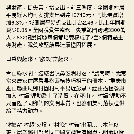
興財產，促失業，增支出。前三季度，全國鄉村居
平易近人均可安排支出到達16740元，同比現實增
加6.3%，城鄉居平易近支出比為2.46，比上年同期
減少0.05。全國脫貧生齒務工失業範圍跨越3300萬
人，832個脫貧縣每個都培養構成了2至3個特點主
導財產，脫貧攻堅結果連續穩固拓展。
口袋興起來，“腦殼”富起來。
青山綠水間，縷縷書噴鼻滋潤村落。“農閑時，我常
常來農家信屋看果樹蒔植技巧相干的冊本。”重慶市
巫山縣曲尺鄉柑園村村平易近彭斌，經由過程餐與
加入“村讀”運動愛上了瀏覽。在巫山，“村讀”運動不
只晉陞了同鄉們的文明本質，也為和美村落扶植供
給了精力動力。
“村BA”“村超”火爆，“村晚”“村舞”出圈……本年以
來，農業鄉村部會同中國文聯等有關單元組織展開