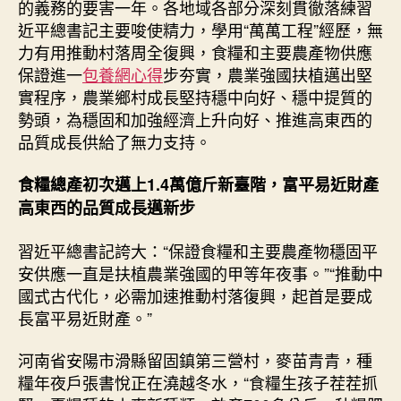
的義務的要害一年。各地域各部分深刻貫徹落練習
近平總書記主要唆使精力，學用“萬萬工程”經歷，無
力有用推動村落周全復興，食糧和主要農產物供應
保證進一
包養網心得
步夯實，農業強國扶植邁出堅
實程序，農業鄉村成長堅持穩中向好、穩中提質的
勢頭，為穩固和加強經濟上升向好、推進高東西的
品質成長供給了無力支持。
食糧總產初次邁上1.4萬億斤新臺階，富平易近財產
高東西的品質成長邁新步
習近平總書記誇大：“保證食糧和主要農產物穩固平
安供應一直是扶植農業強國的甲等年夜事。”“推動中
國式古代化，必需加速推動村落復興，起首是要成
長富平易近財產。”
河南省安陽市滑縣留固鎮第三營村，麥苗青青，種
糧年夜戶張書悅正在澆越冬水，“食糧生孩子茬茬抓