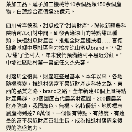
葉加工品、蓮子加工機械等10余個品類150余個產
物，白蓮綜合產值達36億元。
四川省喜德縣，甜瓜成了“甜美財產”。聯袂新疆農科
院哈密瓜研討中間，研發合適涼山的特點甜瓜種
類，扶植甜瓜財產園，推進全財產鏈扶植……喜德
縣魯基鄉中壩社區全力擦亮涼山蜜瓜brand。“小甜
瓜‘甜’了全村人，年末我們預備給村平易近分紅。”
中壩社區駐村第一書記任文杰先容。
村落周全復興，財產旺盛是基本。本年以來，各地
隨機應變，推進村落富平易近財產走科技之路、東
西的品質之路、brand之路，全年新建40個上風特點
財產集群、50個國度古代農業財產園、200個農業
財產強鎮，我國綠色、無機、名特優新、地輿標志
農產物到達7.8萬個，一個個有特點、有熱度、有遠
景的富平易近財產茁壯生長，成為推進村落周全復
興的強盛氣力。