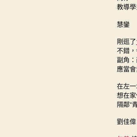
教導學
慧鑾
剛逛了
不錯，
副角：
應當會
在左一
想在家
隔鄰“
劉佳偉