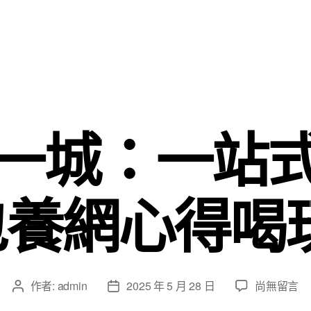
一城：一站
包養網心得喝
在
作者:
admin
2025 年 5 月 28 日
尚無留言
文
文
〈走
章
章