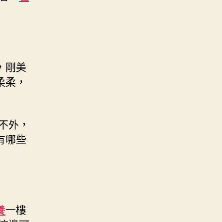
，剛美
柔柔，
不外，
有哪些
養
一樓