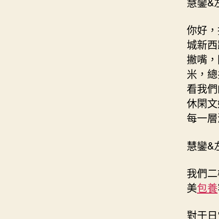
慧鑾&
你好，
城新西
撇嘴，
米，總
看我們
休閑文
每一層
慧鑾&
我們二
美
包養
對于日