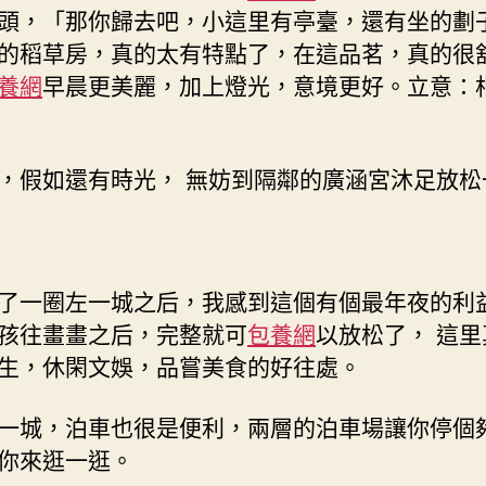
頭，「那你歸去吧，小這里有亭臺，還有坐的劃
的稻草房，真的太有特點了，在這品茗，真的很
養網
早晨更美麗，加上燈光，意境更好。立意：
，假如還有時光， 無妨到隔鄰的廣涵宮沐足放松
了一圈左一城之后，我感到這個有個最年夜的利
孩往畫畫之后，完整就可
包養網
以放松了， 這
生，休閑文娛，品嘗美食的好往處。
一城，泊車也很是便利，兩層的泊車場讓你停個夠
你來逛一逛。