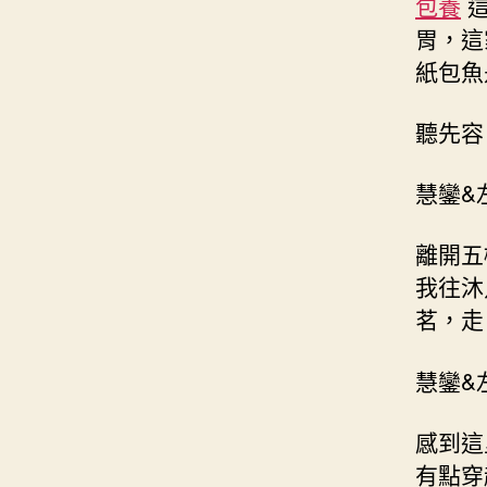
包養
這
胃，這
紙包魚
聽先容
慧鑾&
離開五
我往沐
茗，走
慧鑾&
感到這
有點穿