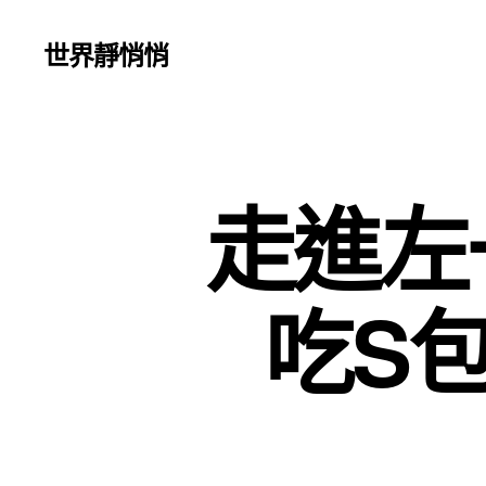
世界靜悄悄
走進左
吃S