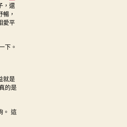
子，還
舒暢，
相愛平
一下。
益就是
里真的是
。 這