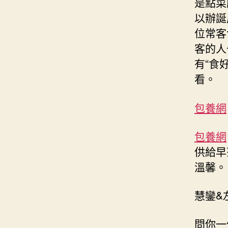
是點菜
以辦誕
位常客
客的人
有“食
看。
包養網
包養網
供給早
溫馨。
慧鑾&
問你一