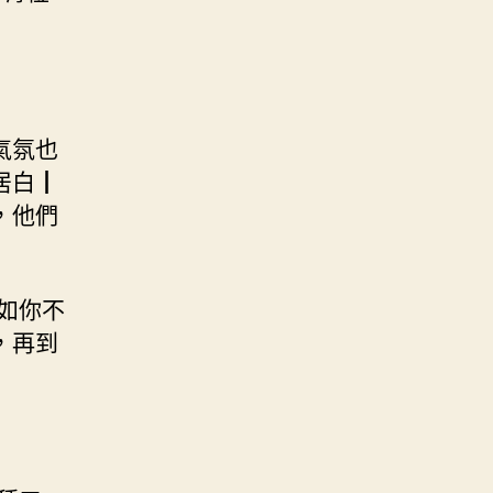
氣氛也
居白┃
，他們
如你不
，再到