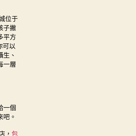
城位于
孩子撇
多平方
你可以
攝生、
每一層
給一個
來吧。
店，
包