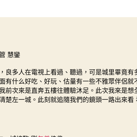
進
作
發
左
者
佈
一
日
城：
期
一
站
式
管 慧鑾
滿
足
你
，良多人在電視上看過、聽過，可是城里畢竟有
吃
面有什么好吃、好玩、估量有一些不雅眾伴侶就
S
我前次來是直奔五樓往體驗沐足。此次我來是想
包
清楚左一城。此刻就追隨我們的鏡頭一路出來看 
養
網
心
得
喝
玩