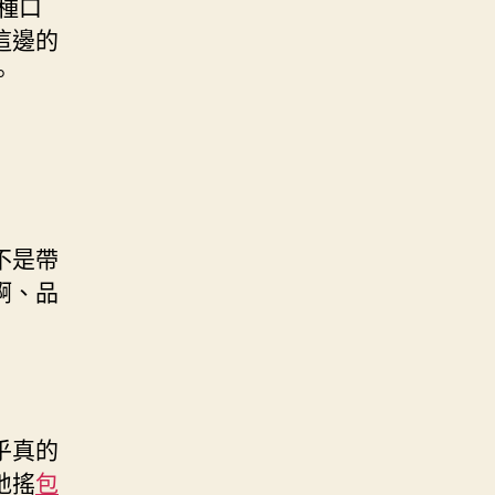
種口
這邊的
。
不是帶
啊、品
乎真的
地搖
包