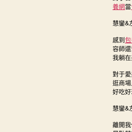
養網
當
慧鑾&
感到
包
容師還
我躺在
對于愛
逛商場
好吃好
慧鑾&
離開我