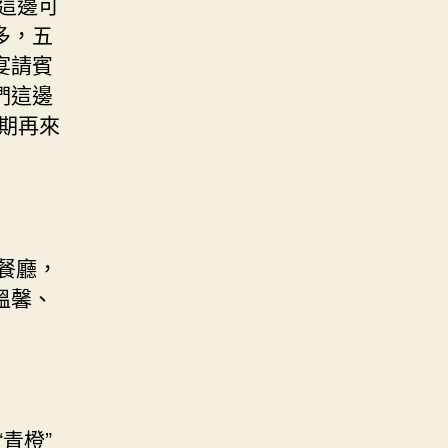
這邊可
多，五
宴請賓
們這邊
下期再來
餐廳，
溫馨、
青橙”