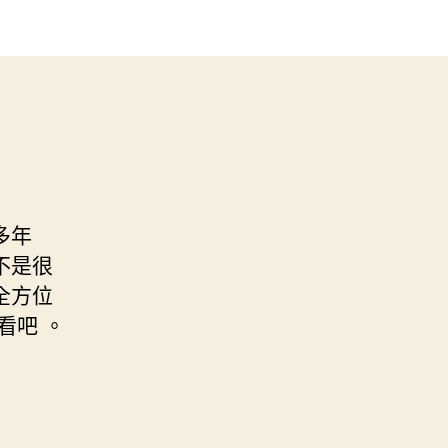
多年
不是很
全方位
看吧 。