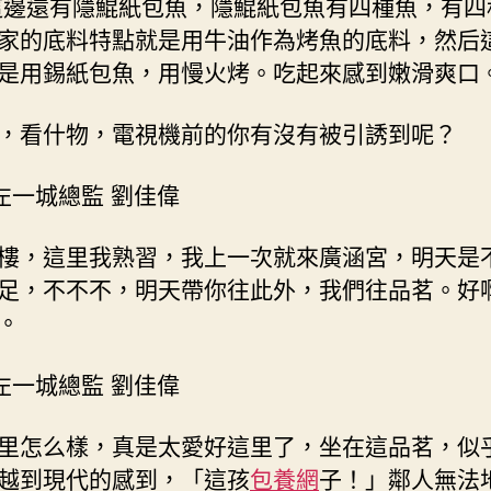
邊還有隱鯤紙包魚，隱鯤紙包魚有四種魚，有四
家的底料特點就是用牛油作為烤魚的底料，然后
是用錫紙包魚，用慢火烤。吃起來感到嫩滑爽口
，看什物，電視機前的你有沒有被引誘到呢？
左一城總監 劉佳偉
樓，這里我熟習，我上一次就來廣涵宮，明天是
足，不不不，明天帶你往此外，我們往品茗。好
。
左一城總監 劉佳偉
里怎么樣，真是太愛好這里了，坐在這品茗，似
越到現代的感到，「這孩
包養網
子！」鄰人無法