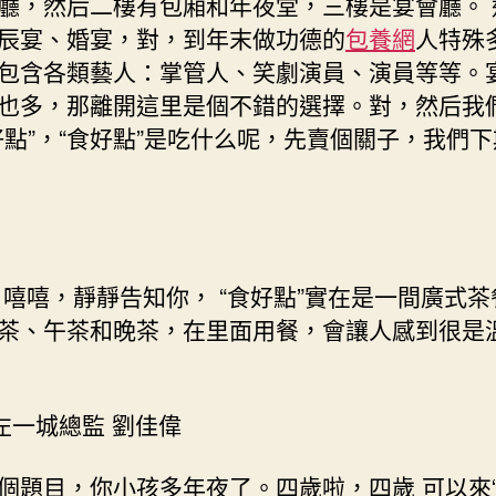
廳，然后二樓有包廂和年夜堂，三樓是宴會廳。 
辰宴、婚宴，對，到年末做功德的
包養網
人特殊
包含各類藝人：掌管人、笑劇演員、演員等等。
也多，那離開這里是個不錯的選擇。對，然后我
好點”，“食好點”是吃什么呢，先賣個關子，我們
嘻嘻，靜靜告知你， “食好點”實在是一間廣式茶
茶、午茶和晚茶，在里面用餐，會讓人感到很是
左一城總監 劉佳偉
個題目，你小孩多年夜了。四歲啦，四歲 可以來“