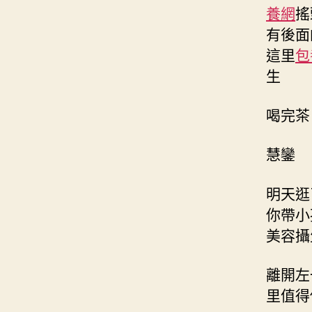
養網
搖
有後面
這里
包
生
喝完茶
慧鑾
明天逛
你帶小
美容攝
離開左
里值得