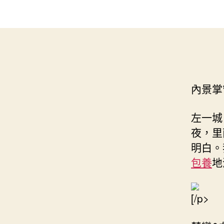
內景掌
左一城
夜，里
明白。
包養
地
[/p>