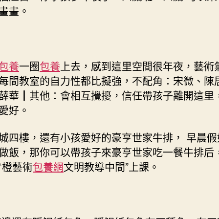
畫畫。
包養
一圈
包養
上去，感到這里空間很年夜，藝術
每間教室的自力性都比擬強，不配角：宋微、陳
薛華┃其他：會相互攪擾，信任帶孩子離開這里
愛好。
城四樓，還有小孩愛好的豪亨世家牛排， 早晨假
做飯，那你可以帶孩子來豪亨世家吃一餐牛排后
青橙藝術
包養網
文明教導中間”上課。