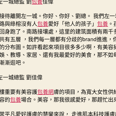
左一城總監 劉
包養
佳偉
樂
購〉
接待離開左一城。你好、你好、劉總。 我們左一
中
路與綠榕沒有人
包養
愛好「他人的孩子」
包養
。
回身跑了。南路接壤處，這里的建筑面積有兩千
共有五層 ，我們每一層都有分歧的brand進進，
的分布圖。如許看起來項目很多多少啊，有美容
娛、教導、家居、還有我最愛好的美食，那不如
漸漸逛吧。
左一城總監 劉佳偉
樓重要有美容護
包養網
膚的項目，為寬大女性供
容的
包養
場合。美容，那我很感愛好，那趕忙出
常平凡愛好護膚的慧鑾來說， 走進肌本科技護膚