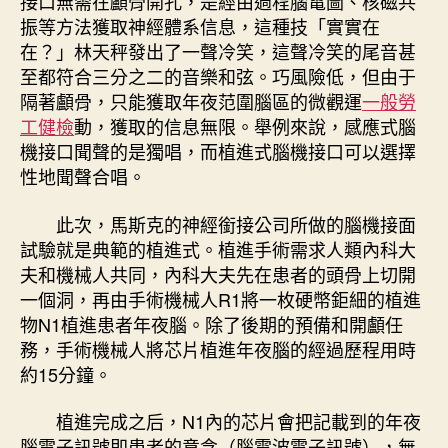
接口無需在顱骨開孔，是經由過程腦電圖、核磁共
振等方法獲取神經體系信息，這種技「實實在
在？」林天秤發出了一聲冷笑，這聲冷笑的尾音甚
至都符合三分之二的音樂和弦。巧風險低，但由于
隔著顱骨，只能獲取年夜范圍腦區的微觀運
一般勞
工健檢
動，獲取的信息無限。舉例來說，感應式腦
機接口聞聲的是獨唱，而植進式腦機接口可以選擇
性地聞聲合唱。
此次，馬斯克的神經銜接公司所做的腦機接面
試驗就是典範的植進式。植進手術需求人類內科大
夫和機械人共同，內科大夫先在患者的頭骨上切開
一個洞，再由手術機械人R1將一枚硬幣鉅細的植進
物N1植進患者年夜腦。除了後期的預備和開顱任
務，手術機械人將芯片植進年夜腦的經過歷程用時
約15分鐘。
植進完成之后，N1內的芯片會把記載到的年夜
腦電子訊號即患者的意念（腦電波電子訊號），無