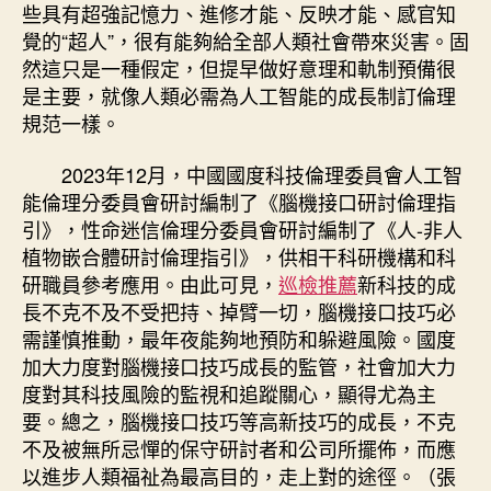
些具有超強記憶力、進修才能、反映才能、感官知
覺的“超人”，很有能夠給全部人類社會帶來災害。固
然這只是一種假定，但提早做好意理和軌制預備很
是主要，就像人類必需為人工智能的成長制訂倫理
規范一樣。
2023年12月，中國國度科技倫理委員會人工智
能倫理分委員會研討編制了《腦機接口研討倫理指
引》，性命迷信倫理分委員會研討編制了《人-非人
植物嵌合體研討倫理指引》，供相干科研機構和科
研職員參考應用。由此可見，
巡檢推薦
新科技的成
長不克不及不受把持、掉臂一切，腦機接口技巧必
需謹慎推動，最年夜能夠地預防和躲避風險。國度
加大力度對腦機接口技巧成長的監管，社會加大力
度對其科技風險的監視和追蹤關心，顯得尤為主
要。總之，腦機接口技巧等高新技巧的成長，不克
不及被無所忌憚的保守研討者和公司所擺佈，而應
以進步人類福祉為最高目的，走上對的途徑。（
張