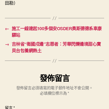
田勘
）
←
施工一線建起100多個安OSDER奧斯德德系車康
驛站
→
吉林省“衛國戍邊”志愿者：芳華閃爍邊境甜心寶
貝台包養網熱土
發佈留言
發佈留言必須填寫的電子郵件地址不會公開。
必填欄位標示為
*
留言
*