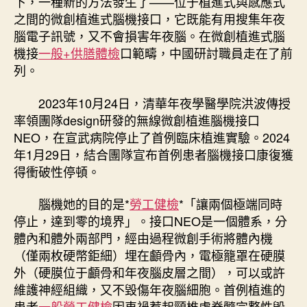
下，一種新的方法發生了——位于植進式與感應式
之間的微創植進式腦機接口，它既能有用搜集年夜
腦電子訊號，又不會損害年夜腦。在微創植進式腦
機接
一般+供膳體檢
口範疇，中國研討職員走在了前
列。
2023年10月24日，清華年夜學醫學院洪波傳授
率領團隊design研發的無線微創植進腦機接口
NEO，在宣武病院停止了首例臨床植進實驗。2024
年1月29日，結合團隊宣布首例患者腦機接口康復獲
得衝破性停頓。
腦機她的目的是*
勞工健檢
*「讓兩個極端同時
停止，達到零的境界」。接口NEO是一個體系，分
體內和體外兩部門，經由過程微創手術將體內機
（僅兩枚硬幣鉅細）埋在顱骨內，電極籠罩在硬膜
外（硬膜位于顱骨和年夜腦皮層之間），可以或許
維護神經組織，又不毀傷年夜腦細胞。首例植進的
患者
一般勞工健檢
因車禍惹起頸椎處脊髓完整性毀