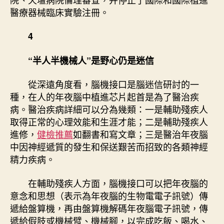
醫療器械臨床實驗注冊。
4
“半人半機械人”是野心仍是迷信
從深遠角度看，腦機接口是腦迷信研討的一
種，在人的年夜腦中植進芯片起首是為了醫治疾
病。醫治疾病詳細可以分為幾類：一是輔助殘疾人
取得正常的心理效能和生涯才能；二是輔助殘疾人
進修，
健檢推薦
如翻書和寫文章；三是醫治年夜腦
中因神經遞質的發生和保送艱苦而招致的各類神經
精力疾病。
在輔助殘疾人方面，腦機接口可以把年夜腦的
意念和思想（表示為年夜腦的生物電電子訊號）傳
遞給盤算機，再由盤算機解碼年夜腦電子訊號，傳
遞給假肢或機械臂、機械腳，以完成吃飯、喝水、