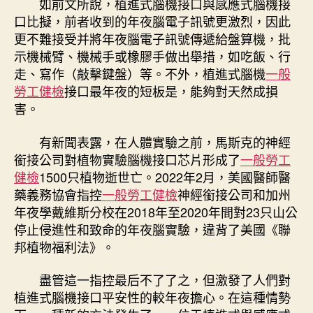
如前文所說，植進式腦機接口與感應式腦機接
口比擬，前者收到的年夜腦電子訊號更激烈，因此
更不難接受并將年夜腦電子訊號傳遞給盤算機，批
示機械臂、機械手或橡膠手做出舉措，如吃飯、行
走、寫作（敲擊鍵盤）等。不外，植進式腦機
一般
勞工健檢
接口最年夜的短板是，能夠對天然成損
害。
有新聞表露，在人體實驗之前，馬斯克的神經
銜接公司對植物實驗腦機接口芯片形成了
一般勞工
健檢
1500只植物逝世亡。2022年2月，美國醫師醫
藥義務協會指控
一般勞工健檢
神經銜接公司和加州
年夜學戴維斯分校在2018年至2020年間對23只山公
停止侵進性和致命的年夜腦實驗，違背了美國《聯
邦植物福利法》。
盡管這一指控最后不了了之，但激發了人們對
植進式腦機接口平安性的較年夜擔心。在這種情勢