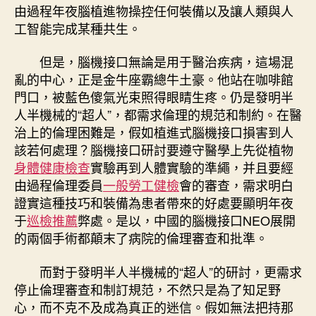
由過程年夜腦植進物操控任何裝備以及讓人類與人
工智能完成某種共生。
但是，腦機接口無論是用于醫治疾病，這場混
亂的中心，正是金牛座霸總牛土豪。他站在咖啡館
門口，被藍色傻氣光束照得眼睛生疼。仍是發明半
人半機械的“超人”，都需求倫理的規范和制約。在醫
治上的倫理困難是，假如植進式腦機接口損害到人
該若何處理？腦機接口研討要遵守醫學上先從植物
身體健康檢查
實驗再到人體實驗的準繩，并且要經
由過程倫理委員
一般勞工健檢
會的審查，需求明白
證實這種技巧和裝備為患者帶來的好處要顯明年夜
于
巡檢推薦
弊處。是以，中國的腦機接口NEO展開
的兩個手術都顛末了病院的倫理審查和批準。
而對于發明半人半機械的“超人”的研討，更需求
停止倫理審查和制訂規范，不然只是為了知足野
心，而不克不及成為真正的迷信。假如無法把持那