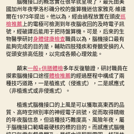
腦機接口的概念實在很早就呈現了，最先由美
國加州年夜學洛杉磯分校的盤算機迷信家雅克·維達
爾在1973年提出。他以為，經由過程放置在頭皮
巡
檢推薦
上的電極可檢測到年夜腦收回的及時電子訊
號，經破譯后能用于把持盤算機。可是，后來的生
物醫學研討
身體健康檢查
職員以為，腦機接口最有
能夠完成的目的是，輔助四肢殘疾和脊髓受損的人
從頭安排高低肢，以完成各類心理效能。
顛末
一般+供膳體檢
多年反復驗證，研討職員在
摸索腦機接口途徑
體檢推薦
的經過歷程中構成了兩
種技巧道路，一是植進式（侵進式），二是感應式
（非植進式或非侵進式）。
植進式腦機接口的上風是可以獲取高東西的品
質、高時空辨別率的神經電子訊號，從而取得精緻
的年夜腦信息，但這種技巧難度高、風險年夜，屬
于腦機接口範疇最硬核的標的目的。而感應式腦機