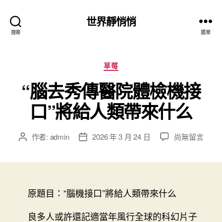
世界靜悄悄
搜尋
選單
分
草莓
類
“腦去秀傳醫院體檢機接
口”將給人類帶來什么
在
作者:
admin
2026 年 3 月 24 日
尚無留言
文
文
〈“腦
章
章
去
作
發
秀
者
佈
傳
日
醫
原題目：“腦機接口”將給人類帶來什么
期
院
體
良多人或許還記適當年風行全球的科幻片子