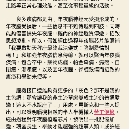
走路等正常心理效能，甚至從事輕量級的活動。
良多疾病都是由于年夜腦神經元受損形成的，
年夜腦受損后，一些信息不不難傳遞到四肢，同時
能夠傷害損失年夜腦中樞內的神經遞質傳遞，招致
思想凌亂。所以，假如經由過程年夜腦芯片能彌補
「我要啟動天秤座最終裁決儀式：強制愛情對
稱！」和加強年夜腦信息傳輸，就可以醫治年夜腦
疾病，包含卒中、藥物成癮、帕金森病、癲癇、自
閉癥、漸凍癥，以及因年夜腦、脊髓毀傷而招致的
癱瘓和舉動未便等。
腦機接口還能夠有更多的「灰色？那不是我的
主色調！那會讓我的非主流單戀變成主流的普通愛
戀！這太不水瓶座了！」用處。馬斯克和一些人提
出，可以發明腦機相融的半人半機械人
勞工健檢
，
經由過程對年夜腦植進芯片，發明出一批記憶加
強、魂靈長生、舉動才能超強的超等人類，或許經