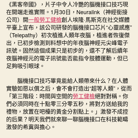
檢
《黑客帝國》，片子中令人冷艷的腦機接口技巧現
機
在開端走進實際。1月30日，Neuralink（神經銜接
接
公司）開
一般勞工健檢
創人埃隆·馬斯克在社交媒體
口”
平臺上宣布，該公司研發的腦機接口芯片“心靈感應”
將
（Telepathy）初次植進人類年夜腦，植進者恢復傑
給
人
出，已初步檢測到料想中的年夜腦神經元尖峰電子
類
訊號。固然這個成果只是初步的，還不了解后續年
帶
夜腦神經元的電子訊號能否能指令肢體運動，但已
來
足夠吸引眼球。
什
么〉
腦機接口技巧畢竟能給人類帶來什么？在人體
中
實驗如愿以償之后，會不會打造出“超等人類”，從而
「第三階段：時間與空間的
勞工健檢
絕對對稱。你
們必須同時在十點零三分零五秒，將對方送給我的
禮物，放置在吧檯的黃金分割點上。」激發不成控
的后果？明天我們就來聊一聊腦機接口在科技範疇
激發的希冀與擔心。