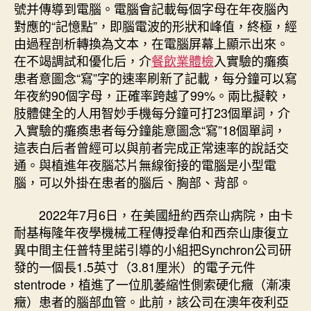
號并傳導到電腦。電腦會記載每個字母在年夜腦內
對應的“記憶點”，即腦電波的形狀和峰值，終極，經
由過程剖析轉換為文本，在電腦屏幕上顯示出來。
在不竭調試和優化后，介
餐飲業體檢
入實驗的癱瘓
患者意圖念“寫”字的速率刷新了記載，每分鐘可以寫
年夜約90個字母，正確率跨越了99%。兩比擬較，
肢體健全的人用智妙手機每分鐘可打23個單詞，介
入實驗的癱瘓患者每分鐘能意圖念“寫”18個單詞，
這表白后者曾經可以與前者完成正常速率的說話交
通。與植進年夜腦芯片無線銜接的電腦是小型電
腦，可以外掛在患者的腦后、胸部、背部。
2022年7月6日，在美國紐約西奈山病院，由卡
耐基梅隆年夜學機械工程傳授韋伯和西奈山康復立
異中間主任普特里諾引導的小組把Synchron公司研
發的一個長1.5英寸（3.81厘米）的電子元件
stentrode，植進了一位肌萎縮性側索硬化癥（漸凍
癥）患者的腦部血管。此前，該公司在澳年夜利亞