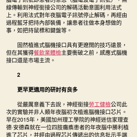
線傳輸到神經銜接公司的解碼活動意圖利用法式
上。利用法式對年夜腦電子訊號停止解碼，再經由
過程藍牙把持內部裝備，讓患者往做本身想做的
事，如把持鼠標和鍵盤等。
固然植進式腦機接口具有更遼闊的技巧遠景，
但在其獲得
餐飲業體檢
主要衝破之前，感應式腦機
接口還是市場主流。
2
更早更適用的研討有良多
從嚴厲意義下去說，神經銜接
勞工健檢
公司此
次的實驗并非人類年夜腦初次植進腦機接口芯片。
早在2015年，美國加州理工學院的神經迷信家理查
德·安德森就在一位四肢癱瘓患者的年夜腦中勝利植
進了芯片，并經由過程芯片傳遞出的信息批示手端