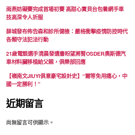
雨燕妨礙賽完成首場初賽 高甜心寶貝台包養網手車
技高深令人折服
薛城發布佈告森和診所健檢：嚴格衝擊疫情防控時代
各類守法犯法行動
21歲電競選手清晨發遺書盼望將腎OSDER奧斯德汽
車材料臟移植給父親，俱樂部回應
【嶺南文JIUYI俱意豪宅設計史】“爾等免用痛心，中
國一定勝利！”
近期留言
尚無留言可供顯示。