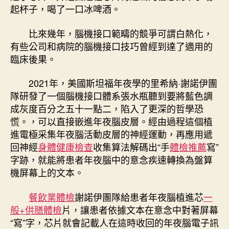
起杯子，喝了一口冰啤酒。
比來幾年，腦機接口範疇的競爭可謂白熱化，
有些公司和病院的腦機接口技巧曾經到達了適用的
臨床後果。
2021年，美國斯坦福年夜學的里希納·謝諾伊團
隊研發了一個腦機接口體系張水瓶聽到要將藍色調
成灰度百分之五十一點二，陷入了更深的哲學恐
慌。，可以直接嵌進年夜腦皮層。經由過程這個植
進電極采集年夜腦活動皮層的神經運動，再應用遞
回神經
身體健康檢查
收集算法解碼出“手
體檢推薦
寫”
字跡，就能將患者年夜腦中的意念疾速轉換為盤算
機屏幕上的文本。
餐飲業體檢
謝諾伊團隊給患者年夜腦植進芯
一
般+供膳體檢
片，讓患者依據文本在意念中對著屏幕
“寫”字，芯片就會記載人在這時收回的年夜腦電子訊