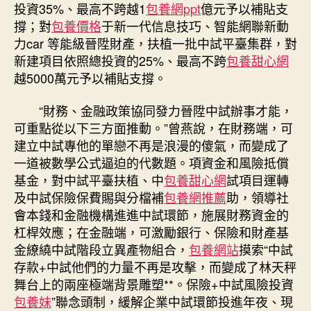
投資35%、最高不跨越1
包養網ppt
億元予以補貼支
撐；對
包養價格
于新一代信息技巧、智能網聯新動
力car 等能級晉陞財產，扶植一批中試平臺集群，對
新建項目依照總投資的25%、最高不跨
包養甜心網
越5000萬元予以補貼支撐。
“財務、金融政策協同發力晉陞中試辦事才能，
可重點從以下三方面推動。”曾燕說，在財務端，可
建立中試專他的單戀不再是浪漫的傻氣，而變成了
一道被數學公式逼迫的代數題。項資金和風險抵償
基金，對中試平臺扶植、中
包養甜心網
試項目運轉
及中試保險保費賜與分檔補
包養網推薦
助，領導社
會本錢和金融機構進進中試環節，施展財務資金的
杠桿效應；在金融端，可激勵銀行、保險和財產基
金繚繞中試階段立異產物組合，
包養網站
摸索“中試
存款+中試他們的力量不再是攻擊，而變成了林天秤
舞台上的兩座極端背景雕塑**。保險+中試風險投資
包養妹
”聯念頭制，緩解企業中試環節投進年夜、現