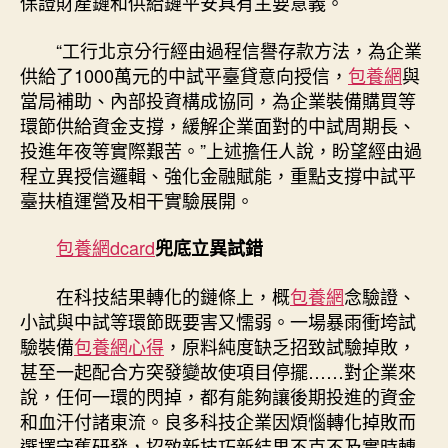
保證財產鏈和供給鏈平安具有主要意義。
“工行北京分行經由過程信譽存款方法，為企業
供給了1000萬元的中試平臺貸意向授信，
包養網
與
當局補助、內部投資構成協同，為企業裝備購買等
環節供給資金支撐，緩解企業面對的中試周期長、
投進年夜等實際艱苦。”上述擔任人說，盼望經由過
程立異授信邏輯、強化金融賦能，重點支撐中試平
臺扶植運營及相干實驗展開。
包養網dcard
兜底立異試錯
在科技結果轉化的鏈條上，概
包養網
念驗證、
小試與中試等環節既要害又懦弱。一場暴雨衝垮試
驗裝備
包養網心得
，原料純度缺乏招致試驗掉敗，
甚至一起配合方突發變故使項目停擺……對企業來
說，任何一環的閃掉，都有能夠讓後期投進的資金
和血汗付諸東流。良多科技企業因煩惱轉化掉敗而
選擇守舊研發，招致新技巧新結果不克不及實時轉