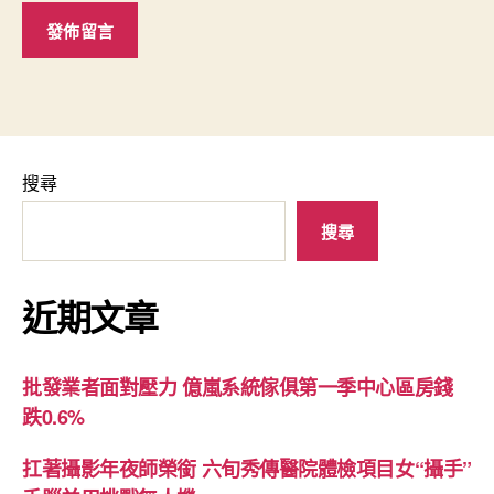
搜尋
搜尋
近期文章
批發業者面對壓力 億嵐系統傢俱第一季中心區房錢
跌0.6%
扛著攝影年夜師榮銜 六旬秀傳醫院體檢項目女“攝手”