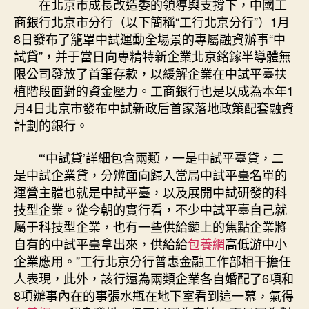
在北京市成長改造委的領導與支撐下，中國工
商銀行北京市分行（以下簡稱“工行北京分行”）1月
8日發布了籠罩中試運動全場景的專屬融資辦事“中
試貸”，并于當日向專精特新企業北京銘鎵半導體無
限公司發放了首筆存款，以緩解企業在中試平臺扶
植階段面對的資金壓力。工商銀行也是以成為本年1
月4日北京市發布中試新政后首家落地政策配套融資
計劃的銀行。
“‘中試貸’詳細包含兩類，一是中試平臺貸，二
是中試企業貸，分辨面向歸入當局中試平臺名單的
運營主體也就是中試平臺，以及展開中試研發的科
技型企業。從今朝的實行看，不少中試平臺自己就
屬于科技型企業，也有一些供給鏈上的焦點企業將
自有的中試平臺拿出來，供給給
包養網
高低游中小
企業應用。”工行北京分行普惠金融工作部相干擔任
人表現，此外，該行還為兩類企業各自婚配了6項和
8項辦事內在的事張水瓶在地下室看到這一幕，氣得