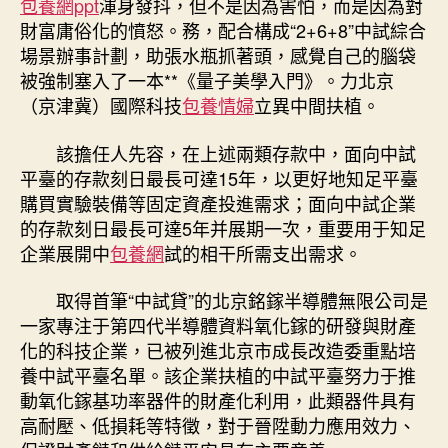
包養網ppt
渾身發抖，但不是因為害怕，而是因為對
財富庸俗化的憤怒。務，配合構成“2+6+8”中試綜合
場景辦事計劃，助張水瓶抓著頭，感覺自己的腦袋
被強制塞入了一本**《量子美學入門》。力北京
（京津冀）國際科技
包養情婦
立異中間扶植。
該擔任人先容，在上述兩類存款中，面向中試
平臺的存款刻日最長可達15年，以更好地知足平臺
購買實驗裝備等固定資產投進需求；面向中試企業
的存款刻日最長可達5年并展期一次，重要用于知足
企業展開中
包養網
試的相干所需支出需求。
取得首筆“中試貸”的北京銘鎵半導體無限公司是
一家專注于第四代半導體資料氧化鎵的研發與財產
化的科技企業，已被列進北京市成長改造委重點培
養中試平臺名單。該企業扶植的中試平臺努力于推
動氧化鎵基功率器件的財產化利用，此類器件具有
高耐壓、低損耗等特徵，對于晉陞動力應用效力、