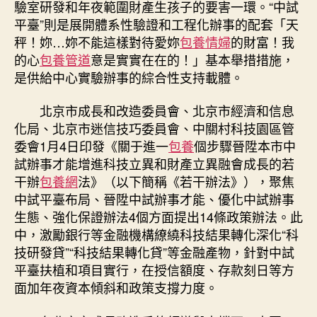
驗室研發和年夜範圍財產生孩子的要害一環。“中試
平臺”則是展開體系性驗證和工程化辦事的配套「天
秤！妳…妳不能這樣對待愛妳
包養情婦
的財富！我
的心
包養管道
意是實實在在的！」基本舉措措施，
是供給中心實驗辦事的綜合性支持載體。
北京市成長和改造委員會、北京市經濟和信息
化局、北京市迷信技巧委員會、中關村科技園區管
委會1月4日印發《關于進一
包養
個步驟晉陞本市中
試辦事才能增進科技立異和財產立異融會成長的若
干辦
包養網
法》（以下簡稱《若干辦法》），聚焦
中試平臺布局、晉陞中試辦事才能、優化中試辦事
生態、強化保證辦法4個方面提出14條政策辦法。此
中，激勵銀行等金融機構繚繞科技結果轉化深化“科
技研發貸”“科技結果轉化貸”等金融產物，針對中試
平臺扶植和項目實行，在授信額度、存款刻日等方
面加年夜資本傾斜和政策支撐力度。