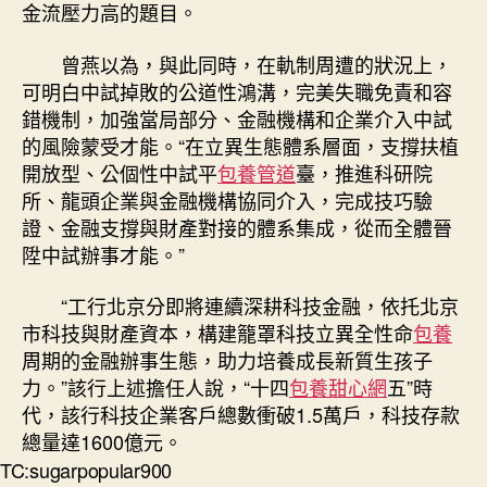
金流壓力高的題目。
曾燕以為，與此同時，在軌制周遭的狀況上，
可明白中試掉敗的公道性鴻溝，完美失職免責和容
錯機制，加強當局部分、金融機構和企業介入中試
的風險蒙受才能。“在立異生態體系層面，支撐扶植
開放型、公個性中試平
包養管道
臺，推進科研院
所、龍頭企業與金融機構協同介入，完成技巧驗
證、金融支撐與財產對接的體系集成，從而全體晉
陞中試辦事才能。”
“工行北京分即將連續深耕科技金融，依托北京
市科技與財產資本，構建籠罩科技立異全性命
包養
周期的金融辦事生態，助力培養成長新質生孩子
力。”該行上述擔任人說，“十四
包養甜心網
五”時
代，該行科技企業客戶總數衝破1.5萬戶，科技存款
總量達1600億元。
TC:sugarpopular900