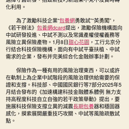
化利用。
為了激勵科技企業“
包養網
勇敢試”“英勇闖”，
《若干辦法》
包養網dcard
提出，激勵保險機構面向
中試研發投進、中試不測以及常識產權侵權義務等
風險立異保險產物。1月8日
甜心花園
，工行北京分
行結合科技保險機構，面向有中試平臺扶植、中試
需求的企業，發布并完美綜合化金融辦事計劃。
保險作為一種有用的風險治理東西，可以或許
在軌制上為企業中試階段的風險治理供給需要的保
證和支撐。科技部、中國國民銀行等7部分2025年5
月結合發布的《加速構建科技金融體系體例 無力支
持高程度科技自立自強的若干政策舉動》提出，要
施展科技保險支撐立異的減震
長期包養
器和穩固器
感化，摸索展開嚴重技巧攻關、中試等風險疏散試
點。