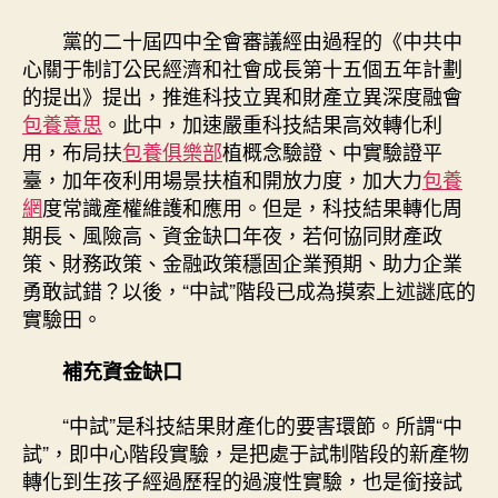
專
包
黨的二十屆四中全會審議經由過程的《中共中
養
心關于制訂公民經濟和社會成長第十五個五年計劃
網
的提出》提出，推進科技立異和財產立異深度融會
化
包養意思
。此中，加速嚴重科技結果高效轉化利
資
用，布局扶
包養俱樂部
植概念驗證、中實驗證平
金
預
臺，加年夜利用場景扶植和開放力度，加大力
包養
期〉
網
度常識產權維護和應用。但是，科技結果轉化周
中
期長、風險高、資金缺口年夜，若何協同財產政
策、財務政策、金融政策穩固企業預期、助力企業
勇敢試錯？以後，“中試”階段已成為摸索上述謎底的
實驗田。
補充資金缺口
“中試”是科技結果財產化的要害環節。所謂“中
試”，即中心階段實驗，是把處于試制階段的新產物
轉化到生孩子經過歷程的過渡性實驗，也是銜接試