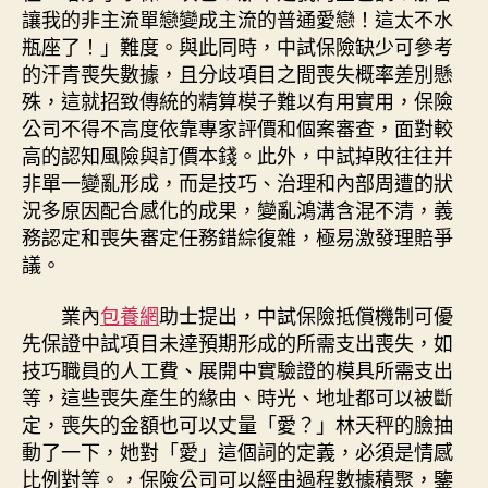
讓我的非主流單戀變成主流的普通愛戀！這太不水
瓶座了！」難度。與此同時，中試保險缺少可參考
的汗青喪失數據，且分歧項目之間喪失概率差別懸
殊，這就招致傳統的精算模子難以有用實用，保險
公司不得不高度依靠專家評價和個案審查，面對較
高的認知風險與訂價本錢。此外，中試掉敗往往并
非單一變亂形成，而是技巧、治理和內部周遭的狀
況多原因配合感化的成果，變亂鴻溝含混不清，義
務認定和喪失審定任務錯綜復雜，極易激發理賠爭
議。
業內
包養網
助士提出，中試保險抵償機制可優
先保證中試項目未達預期形成的所需支出喪失，如
技巧職員的人工費、展開中實驗證的模具所需支出
等，這些喪失產生的緣由、時光、地址都可以被斷
定，喪失的金額也可以丈量「愛？」林天秤的臉抽
動了一下，她對「愛」這個詞的定義，必須是情感
比例對等。，保險公司可以經由過程數據積聚，鑒