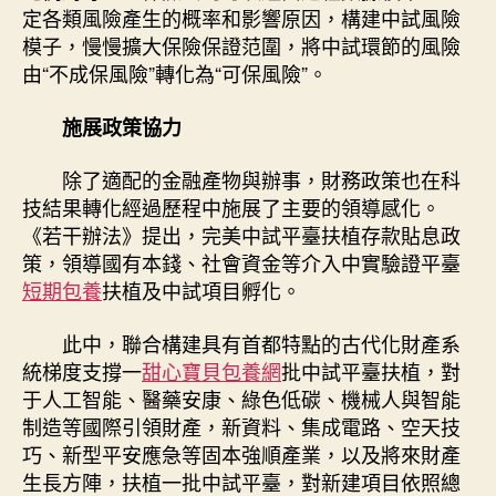
定各類風險產生的概率和影響原因，構建中試風險
模子，慢慢擴大保險保證范圍，將中試環節的風險
由“不成保風險”轉化為“可保風險”。
施展政策協力
除了適配的金融產物與辦事，財務政策也在科
技結果轉化經過歷程中施展了主要的領導感化。
《若干辦法》提出，完美中試平臺扶植存款貼息政
策，領導國有本錢、社會資金等介入中實驗證平臺
短期包養
扶植及中試項目孵化。
此中，聯合構建具有首都特點的古代化財產系
統梯度支撐一
甜心寶貝包養網
批中試平臺扶植，對
于人工智能、醫藥安康、綠色低碳、機械人與智能
制造等國際引領財產，新資料、集成電路、空天技
巧、新型平安應急等固本強順產業，以及將來財產
生長方陣，扶植一批中試平臺，對新建項目依照總