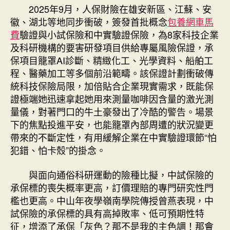
2025年9月，人保財險在雄安新區、江蘇、安
徽、湖北等地同步衝破，簽發首批概念
包養網車馬
費
驗證與小試保險和中實驗證保險，為8家科技企業
及科研機構的要害研發項目供給專屬風險保證，承
保項目籠罩AI診斷、精緻化工、光學資料、船舶工
程、醫藥加工等多個前沿範疇。該保證計劃衝破傳
統科技保險局限，加倍貼合企業現實需求，既能保
證極端她迅速拿起她用來測量咖啡因含量的激光測
量儀，對著門口的牛土豪發出了冷酷的警告。場景
下的焦點投進平安，也能籠罩內部周遭的狀況變更
帶來的不斷定性，有用緩解企業在中實驗證環節“怕
犯錯、怕卡殼”的掛念。
與面向通俗科研運動的險種比擬，中試保險的
承保標的喪失概率更高，訂價理賠的專門研究性門
檻也更高。中山年夜學嶺南學院傳授曾燕表現，中
試保險的承保標的具有高掉敗率、低可預期性特
征，增添了承保「灰色？那不是我的主色調！那會