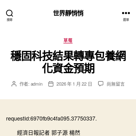
世界靜悄悄
搜尋
選單
分
草莓
類
穩固科技結果轉專包養網
化資金預期
在
作者:
admin
2026 年 1 月 22 日
尚無留言
文
文
〈穩
章
章
固
作
發
科
者
佈
技
日
結
requestId:6970fb9c4fa095.37750337.
期
果
轉
經濟日報記者 郭子源 楊然