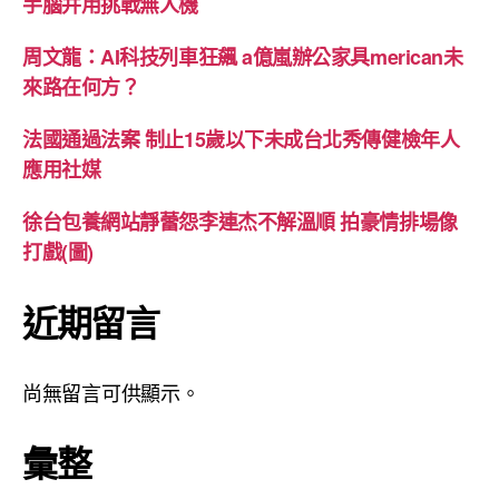
手腦并用挑戰無人機
周文龍：AI科技列車狂飆 a億嵐辦公家具merican未
來路在何方？
法國通過法案 制止15歲以下未成台北秀傳健檢年人
應用社媒
徐台包養網站靜蕾怨李連杰不解溫順 拍豪情排場像
打戲(圖)
近期留言
尚無留言可供顯示。
彙整