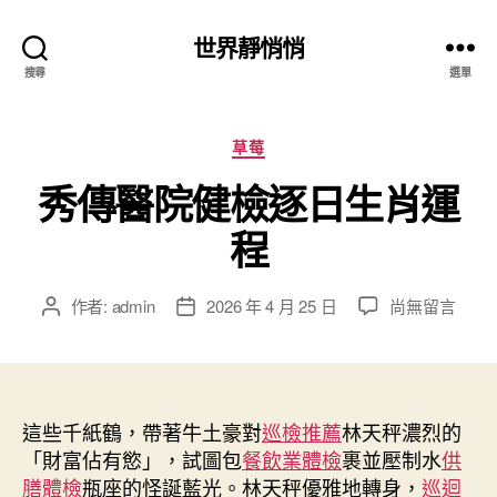
世界靜悄悄
搜尋
選單
分
草莓
類
秀傳醫院健檢逐日生肖運
程
在
作者:
admin
2026 年 4 月 25 日
尚無留言
文
文
〈秀
章
章
傳
作
發
醫
者
佈
院
日
健
這些千紙鶴，帶著牛土豪對
期
巡檢推薦
林天秤濃烈的
檢
「財富佔有慾」，試圖包
餐飲業體檢
裹並壓制水
供
逐
膳體檢
瓶座的怪誕藍光。林天秤優雅地轉身，
巡迴