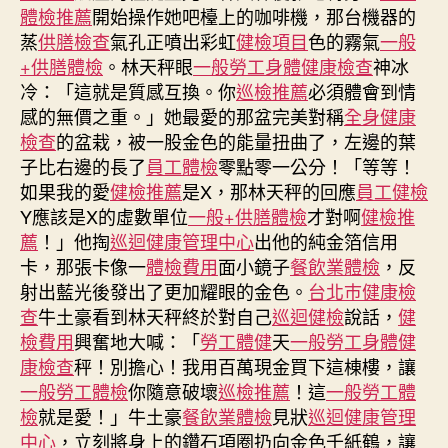
日
體檢推薦
開始操作她吧檯上的咖啡機，那台機器的
生
蒸
供膳檢查
氣孔正噴出彩虹
健檢項目
色的霧氣
一般
肖
+供膳體檢
。林天秤眼
一般勞工身體健康檢查
神冰
運
冷：「這就是質感互換。你
巡檢推薦
必須體會到情
程〉
中
感的無價之重。」她最愛的那盆完美對稱
全身健康
檢查
的盆栽，被一股金色的能量扭曲了，左邊的葉
子比右邊的長了
員工體檢
零點零一公分！「等等！
如果我的愛
健檢推薦
是X，那林天秤的回應
員工健檢
Y應該是X的虛數單位
一般+供膳體檢
才對啊
健檢推
薦
！」他掏
巡迴健康管理中心
出他的純金箔信用
卡，那張卡像一
體檢費用
面小鏡子
餐飲業體檢
，反
射出藍光後發出了更加耀眼的金色。
台北巿健康檢
查
牛土豪看到林天秤終於對自己
巡迴健檢
說話，
健
檢費用
興奮地大喊：「
勞工體健
天
一般勞工身體健
康檢查
秤！別擔心！我用百萬現金買下這棟樓，讓
一般勞工體檢
你隨意破壞
巡檢推薦
！這
一般勞工體
檢
就是愛！」牛土豪
餐飲業體檢
見狀
巡迴健康管理
中心
，立刻將身上的鑽石項圈扔向金色千紙鶴，讓