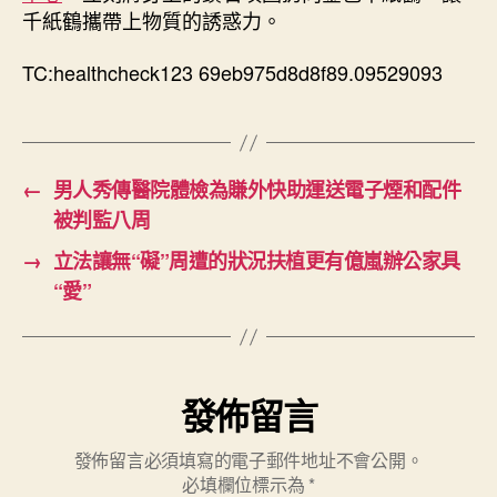
千紙鶴攜帶上物質的誘惑力。
TC:healthcheck123 69eb975d8d8f89.09529093
←
男人秀傳醫院體檢為賺外快助運送電子煙和配件
被判監八周
→
立法讓無“礙”周遭的狀況扶植更有億嵐辦公家具
“愛”
發佈留言
發佈留言必須填寫的電子郵件地址不會公開。
必填欄位標示為
*