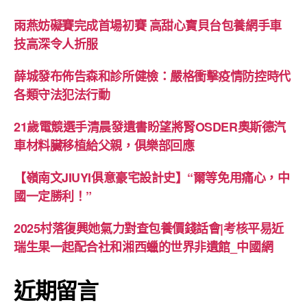
雨燕妨礙賽完成首場初賽 高甜心寶貝台包養網手車
技高深令人折服
薛城發布佈告森和診所健檢：嚴格衝擊疫情防控時代
各類守法犯法行動
21歲電競選手清晨發遺書盼望將腎OSDER奧斯德汽
車材料臟移植給父親，俱樂部回應
【嶺南文JIUYI俱意豪宅設計史】“爾等免用痛心，中
國一定勝利！”
2025村落復興她氣力對查包養價錢話會|考核平易近
瑞生果一起配合社和湘西蠟的世界非遺館_中國網
近期留言