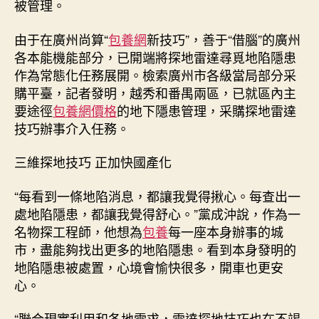
被管理。
由于在廣州尚算“
包養網
新技巧”，善于“借腦”的廣州
各本能機能部分，已開端將探地雷達尋覓地陷隱患
作為常態化任務展開。檢索廣州市各級當局部分采
購平臺，記者發明，越秀和番禺兩區，已就區內主
要途徑
包養網價格
的地下隱患管理，采購探地雷達
技巧辦事介入任務。
三維探地技巧 正加快國產化
“每看到一條地陷消息，都讓我覺得揪心。每查出一
處地陷隱患，都讓我覺得舒心。”黨成沖說，作為一
名物探工程師，他想為
包養
每一座本身辦事的城
市，盡能夠找出更多的地陷隱患。看到本身發明的
地陷隱患被處置，心境會愉快很多，開車也更安
心。
“聯合現實利用和各地需求，雷達探地技巧也在不竭