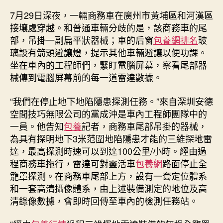
中
7月29日深夜，一輛商務車在廣州市黃埔區和河漢區
接壤處穿越。和普通車輛分歧的是，該商務車的尾
部，吊掛一副扁平狀器械；車的后窗
包養網排名
玻
璃設有箭頭避讓燈，提示其他車輛避讓以便功課。
坐在車內的工程師們，緊盯電腦屏幕，察看尾部器
械傳到電腦屏幕前的每一道雷達數據。
“我們在停止地下地陷隱患探測任務。”來自深圳安德
空間技巧無限公司的黨成沖是車內工程師團隊中的
一員。他告知
包養
記者，商務車尾部吊掛的器械，
為具有探明地下3米范圍地陷隱患才能的三維探地雷
達，最高探測時速可以到達100公里/小時。經由過
程商務車拖行，雷達可對靈活車
包養網
路面停止全
籠罩探測。在商務車尾部上方，設有一套定位體系
和一套高清攝像體系，由上述裝備測定的地位及高
清錄像數據，會即時回傳至車內的檢測任務站。