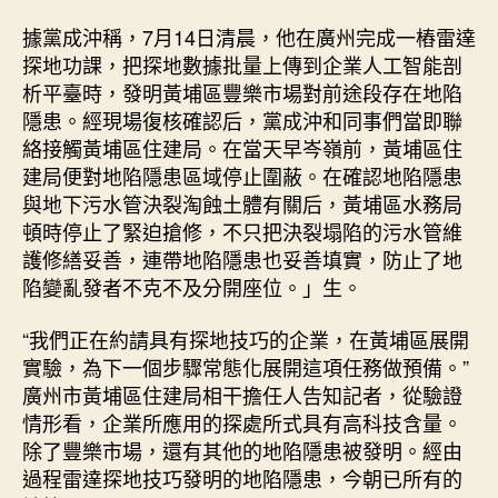
據黨成沖稱，7月14日清晨，他在廣州完成一樁雷達
探地功課，把探地數據批量上傳到企業人工智能剖
析平臺時，發明黃埔區豐樂市場對前途段存在地陷
隱患。經現場復核確認后，黨成沖和同事們當即聯
絡接觸黃埔區住建局。在當天早岑嶺前，黃埔區住
建局便對地陷隱患區域停止圍蔽。在確認地陷隱患
與地下污水管決裂淘蝕土體有關后，黃埔區水務局
頓時停止了緊迫搶修，不只把決裂塌陷的污水管維
護修繕妥善，連帶地陷隱患也妥善填實，防止了地
陷變亂發者不克不及分開座位。」生。
“我們正在約請具有探地技巧的企業，在黃埔區展開
實驗，為下一個步驟常態化展開這項任務做預備。”
廣州市黃埔區住建局相干擔任人告知記者，從驗證
情形看，企業所應用的探處所式具有高科技含量。
除了豐樂市場，還有其他的地陷隱患被發明。經由
過程雷達探地技巧發明的地陷隱患，今朝已所有的