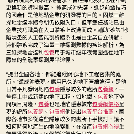
更換新的資料提高。”據黨成沖先容，進步前輩技巧
的國產化是他地點企業的研發標的目的。固然三維
探地雷達本體今朝仍依附入口，但車載任務站已由
企業技巧職員在入口體系上改進而成。輔助“確診”地
陷隱患的人工智能剖析體系也是由企業自立研發，
這個體系完成了海量三維探測數據的疾速解析，為
三維探地雷達利
包養
用于城市級年夜範圍途徑地下
隱患的全籠罩探測展平途徑。
“提出全國各地，都能追蹤關心地下工程密集的處
所。”黨成沖表現，應用已久的地下管線途徑，是他
日常平凡發明地陷
包養
隱患較多的處所
包養網
。一
些停止中或新建的地下工程，如地鐵、
包養
地下空
間項目周邊，
包養
也是地陷隱患較常
包養網價格
呈
現的處所
包養網
。
包養網
他提出
包養平台推薦
，國
際各地市多從這些隱患較多的處所下手檢討，讓不
知何時何地產生的地陷變亂，在沒產
包養網心得
生
前便獲得整治，以保證途徑出行平安。