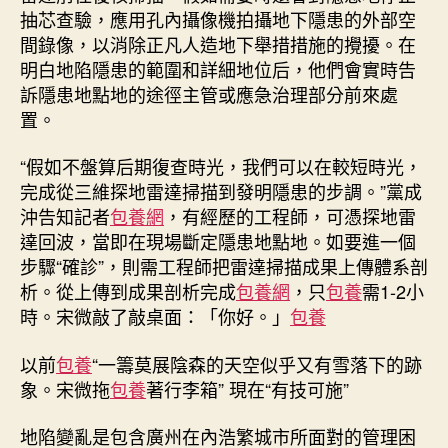
抽芯查驗，應用孔內攝像機拍攝地下隱患的外部空
間錄像，以消除正凡人造地下舉措措施的攪擾。在
明白地陷隱患的範圍和詳細地位后，他們會實時告
訴隱患地點地的途徑主管或應急治理部分前來處
置。
“假如不盤算后期復查時光，我們可以在較短時光，
完成從三維探地雷達掃描到發明隱患的步調。”黨成
沖告知記者
包養網
，有經歷的工程師，可憑探地雷
達回波，當即在現場斷定隱患地點地。如要進一個
步驟“確診”，則需工程師把雷達掃描成果上傳體系剖
析。從上傳到成果剖析完成
包養網
，只
包養
需1-2小
時。宋微敲了敲桌面：「你好。」
包養
以前
包養
“一籌莫展陰森的天空似乎又有雪落下的跡
象。宋微拖
包養
著行李箱” 現在“有技可施”
地陷變亂是包含廣州在內浩繁城市所面對的管理困