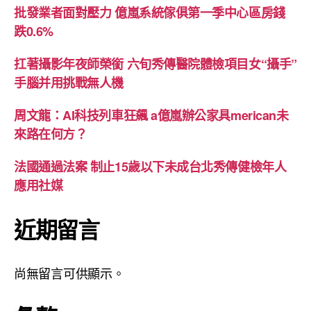
批發業者面對壓力 億嵐系統傢俱第一季中心區房錢
跌0.6%
扛著攝影年夜師榮銜 六旬秀傳醫院體檢項目女“攝手”
手腦并用挑戰無人機
周文龍：AI科技列車狂飆 a億嵐辦公家具merican未
來路在何方？
法國通過法案 制止15歲以下未成台北秀傳健檢年人
應用社媒
近期留言
尚無留言可供顯示。