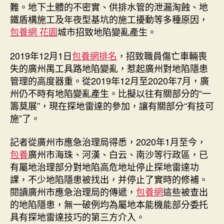
難。地下土體的不密實、供排水管的泄漏淘蝕、地
鐵盾構施工及年夜型基坑的施工擾動等多種原因，
包養網 花園
城市招致地陷變亂產生。
2019年12月1日
包養網排名
，招致職員傷亡車輛喪
失的廣州禺工具路地陷變亂，惹起廣州對地陷隱患
管理的高度器重。從2019年12月至2020年7月，廣
州仍不時有地陷變亂產生。比擬以往有關部分的“一
籌莫展”，現在探地雷達的參加，讓有關部分“有技可
施”了。
記者從廣州市應急治理局得悉，2020年1月至今，
包養
廣州市海珠、河漢、白云、南沙等行政區，已
有屬地治理部分對地陷高危地址停止探地雷達功
課，不少地陷隱患被找出，并停止了實時的修補。
閱讀廣州市應急治理局的傳遞，
包養網
這些被查出
的地陷隱患，無一破例均為屬地本能機能部分委托
具有探地雷達技巧的第三方介入。