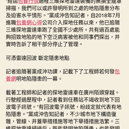
“經由
包養行情
過程三維探地雷達裝備的無損全籠罩
掃描，我們可以或許發明所到之處的地陷隱患分布
及迫害水平情形。”黨成沖告知記者，自2018年7月
進職
包養網心得
公司介入探地任務以來，他已追隨
三維探地雷達車跑了全國不少處所。共有過百處能
夠招致地陷的地下空泛病害被他和同事們探出，并
實時告訴了相干部分停止了管理。
可憑雷達回波 斷定隱患地點
記者追隨著黨成沖功課，記載下了工程師若何發
包
養網
明地陷隱患的一幕。
載著工程師和記者的探地雷達車在廣州陌頭穿越。
行駛經過歷程中，記者看到任務站不竭收到地下回
波電子訊號。“有回波電子訊號，紛歧定就代表有地
陷隱患。”黨成沖告知記者，不少城市地下構造復
雜，管線、井蓋舉措措施等地下舉措措施浩繁。三
維探地雷達掃過后，既能發明地陷隱患，也能發明