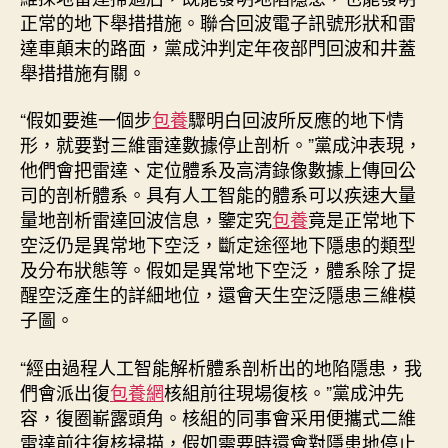
正常的地下舉措措施。聯合回波電子訊號形狀和雷
達車顛末的路面，黨成沖判定年夜部門回波和井蓋
舉措措施有關。
“假如要進一個步
包養
驟明白回波所反應的地下情
形，就要對三維雷達數據停止剖析。”黨成沖表現，
他們會把雷達、定位體系及高清錄像數據上傳回公
司的剖析體系。具有人工智能的體系可以疾速大量
量地剖析雷達回波信息，鑒定究
包養
竟是正常地下
空泛仍是異常地下空泛，斷定途徑地下隱患的類型
及分布狀態等。假如是異常地下空泛，體系除了提
醒空泛產生的詳細地位，還會天生空泛隱患三維模
子圖。
“經由過程人工智能解析體系剖析出的地陷隱患，我
們會派出復
包養網
核組前往現場復核。”黨成沖先
容，復圈嶄露頭角。核組的同事會采用便攜式二維
雷達前往復核掃描，假如需要時還會對隱患地停止