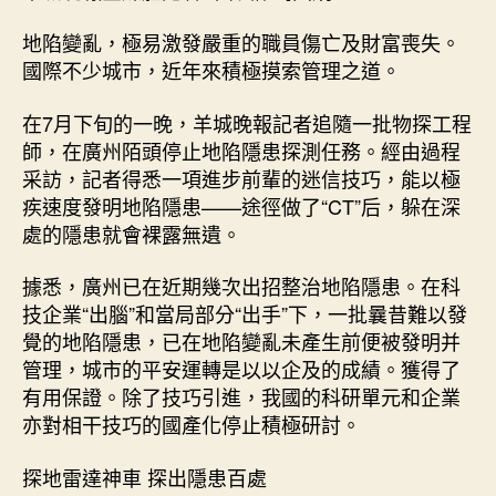
雷
達
地陷變亂，極易激發嚴重的職員傷亡及財富喪失。
車
國際不少城市，近年來積極摸索管理之道。
對
途
在7月下旬的一晚，羊城晚報記者追隨一批物探工程
徑
師，在廣州陌頭停止地陷隱患探測任務。經由過程
進
采訪，記者得悉一項進步前輩的迷信技巧，能以極
行
探
疾速度發明地陷隱患——途徑做了“CT”后，躲在深
測
處的隱患就會裸露無遺。
廣
州
據悉，廣州已在近期幾次出招整治地陷隱患。在科
高
技企業“出腦”和當局部分“出手”下，一批曩昔難以發
科
覺的地陷隱患，已在地陷變亂未產生前便被發明并
技
管理，城市的平安運轉是以以企及的成績。獲得了
管
有用保證。除了技巧引進，我國的科研單元和企業
理
地
亦對相干技巧的國產化停止積極研討。
陷
隱
探地雷達神車 探出隱患百處
患〉