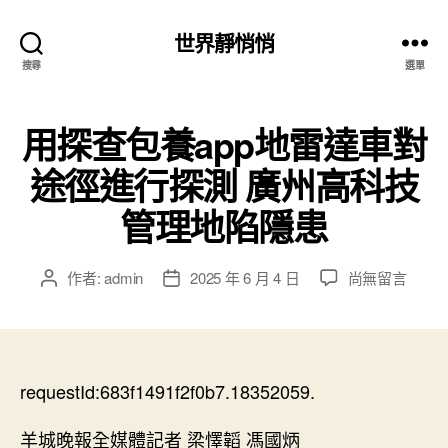
世界靜悄悄
搜尋
選單
用探查包養app地雷達車對
途徑進行探測 廣州高科技
管理地陷隱患
在
作者:
admin
2025 年 6 月 4 日
尚無留言
文
文
〈用
章
章
探
作
發
查
者
佈
包
日
養
requestId:683f1491f2f0b7.18352059.
期
app
地
羊城晚報全媒體記者 梁懌韜 馮國炳