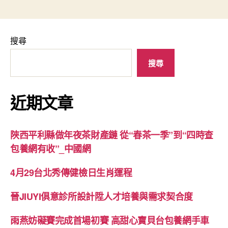
搜尋
搜尋
近期文章
陜西平利縣做年夜茶財產鏈 從“春茶一季”到“四時查
包養網有收”_中國網
4月29台北秀傳健檢日生肖運程
晉JIUYI俱意診所設計陞人才培養與需求契合度
雨燕妨礙賽完成首場初賽 高甜心寶貝台包養網手車