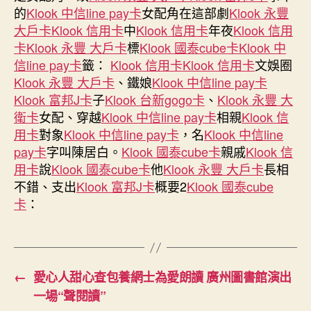
但
的
Klook 中信line pay卡
女配角在這部劇
Klook 永豐
klook
大戶卡
Klook 信用卡
中
Klook 信用卡
年夜
Klook 信用
客
卡
Klook 永豐 大戶卡
標
Klook 國泰cube卡
Klook 中
路
信line pay卡
籤：
Klook 信用卡
Klook 信用卡
文娛圈
付
款
Klook 永豐 大戶卡
、鐵娘
Klook 中信line pay卡
優
Klook 富邦J卡
子
Klook 台新gogo卡
、
Klook 永豐 大
惠
衛卡
女配、穿越
Klook 中信line pay卡
相親
Klook 信
是……〉
用卡
對象
Klook 中信line pay卡
，名
Klook 中信line
中
pay卡
字叫陳居白。
Klook 國泰cube卡
親戚
Klook 信
用卡
說
Klook 國泰cube卡
他
Klook 永豐 大戶卡
長相
不錯、支出
Klook 富邦J卡
概要2
Klook 國泰cube
卡
：
←
愛心人甜心查包養網士為愛朗讀 廣州圖書館演出
一場“聲閱讀”