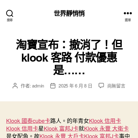
世界靜悄悄
搜尋
選單
淘寶宣布：撤消了！但
klook 客路 付款優惠
是……
在
作者:
admin
2025 年 6 月 8 日
尚無留言
文
文
〈淘
章
章
寶
作
發
宣
者
佈
布：
日
撤
Klook 國泰cube卡
路人。的年青女
期
Klook 信用卡
消
Klook 信用卡
星
Klook 富邦J卡
就
Klook 永豐 大衛卡
了！
是女配角。故
Klook 永豐 大戶卡
Klook 富邦J卡
事中