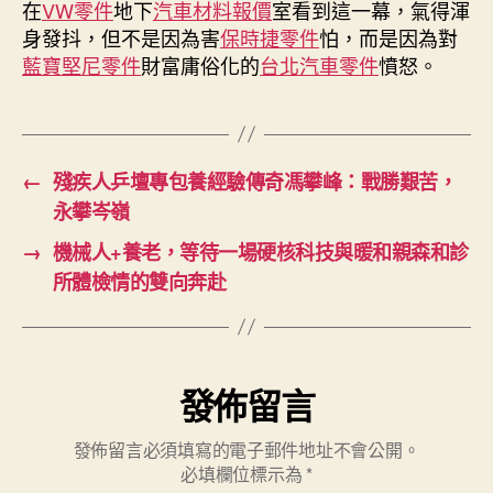
在
VW零件
地下
汽車材料報價
室看到這一幕，氣得渾
身發抖，但不是因為害
保時捷零件
怕，而是因為對
藍寶堅尼零件
財富庸俗化的
台北汽車零件
憤怒。
←
殘疾人乒壇專包養經驗傳奇馮攀峰：戰勝艱苦，
永攀岑嶺
→
機械人+養老，等待一場硬核科技與暖和親森和診
所體檢情的雙向奔赴
發佈留言
發佈留言必須填寫的電子郵件地址不會公開。
必填欄位標示為
*