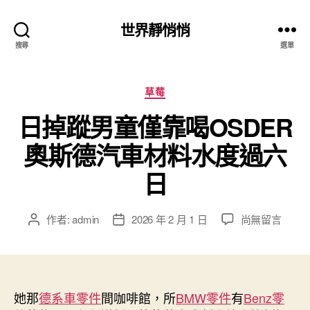
世界靜悄悄
搜尋
選單
分
草莓
類
日掉蹤男童僅靠喝OSDER
奧斯德汽車材料水度過六
日
在
作者:
admin
2026 年 2 月 1 日
尚無留言
文
文
〈日
章
章
掉
作
發
蹤
者
佈
男
日
童
她那
德系車零件
間咖啡館，所
期
BMW零件
有
Benz零
僅