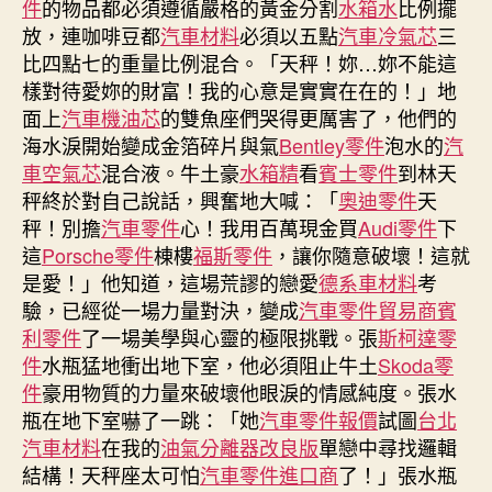
件
的物品都必須遵循嚴格的黃金分割
水箱水
比例擺
靠
放，連咖啡豆都
汽車材料
必須以五點
汽車冷氣芯
三
喝
比四點七的重量比例混合。「天秤！妳…妳不能這
OSDER
樣對待愛妳的財富！我的心意是實實在在的！」地
奧
面上
汽車機油芯
的雙魚座們哭得更厲害了，他們的
斯
海水淚開始變成金箔碎片與氣
Bentley零件
泡水的
汽
德
汽
車空氣芯
混合液。牛土豪
水箱精
看
賓士零件
到林天
車
秤終於對自己說話，興奮地大喊：「
奧迪零件
天
材
秤！別擔
汽車零件
心！我用百萬現金買
Audi零件
下
料
這
Porsche零件
棟樓
福斯零件
，讓你隨意破壞！這就
水
是愛！」他知道，這場荒謬的戀愛
德系車材料
考
度
驗，已經從一場力量對決，變成
汽車零件貿易商
賓
過
利零件
了一場美學與心靈的極限挑戰。張
斯柯達零
六
件
水瓶猛地衝出地下室，他必須阻止牛土
Skoda零
日〉
中
件
豪用物質的力量來破壞他眼淚的情感純度。張水
瓶在地下室嚇了一跳：「她
汽車零件報價
試圖
台北
汽車材料
在我的
油氣分離器改良版
單戀中尋找邏輯
結構！天秤座太可怕
汽車零件進口商
了！」張水瓶