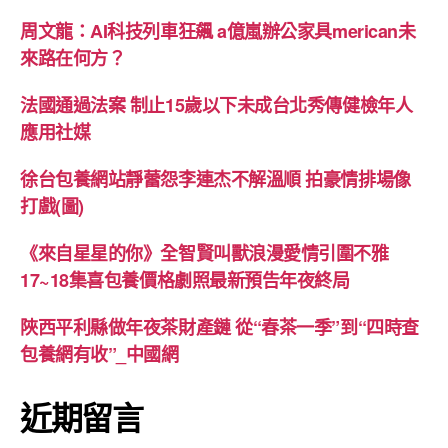
周文龍：AI科技列車狂飆 a億嵐辦公家具merican未
來路在何方？
法國通過法案 制止15歲以下未成台北秀傳健檢年人
應用社媒
徐台包養網站靜蕾怨李連杰不解溫順 拍豪情排場像
打戲(圖)
《來自星星的你》全智賢叫獸浪漫愛情引圍不雅
17~18集喜包養價格劇照最新預告年夜終局
陜西平利縣做年夜茶財產鏈 從“春茶一季”到“四時查
包養網有收”_中國網
近期留言