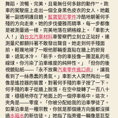
舞蹈，流暢、完美，且毫無任何多餘的動作**。跑
車的駕駛座上走出一個全身黑色皮衣的女人，她戴
著一副透明護目鏡，
藍寶堅尼零件
冷酷地朝著何手
殘的方向走來。她的步伐優雅而精準，每一步都像
是被測量過一樣，完美地落在網格線上。「車影大
人！」泊
台北汽車材料
車警察們立刻立正站好，連
測量尺都顫抖著不敢發出聲音。她走到何手殘面
前，輕蔑地掃了一眼他那輛垂直貼在牆上的掀背
車，語氣冰冷。「新手，你的車技像一團混亂的毛
線球。你污染了泊車維度的純粹性。」「但你的後
視鏡貼紙——『永不放棄
汽車零件進口商
』，讓我
看到了一絲愚蠢的勇氣。」車影大人突然掏出一個
像是遙控器的裝置，對著何手殘的車子按了一下。
何手殘的車子從牆上脫落，在空中旋轉了一百八十
度，穩穩地停在了地面上的一個停車格中。這次，
夾角是——零度。「你被分配給我的泊車學徒了。
如果泊車是一種宗教，你就是那個連方向盤都沒摸
過
水箱水
的新信徒。」她指了指旁邊一輛像是巨型