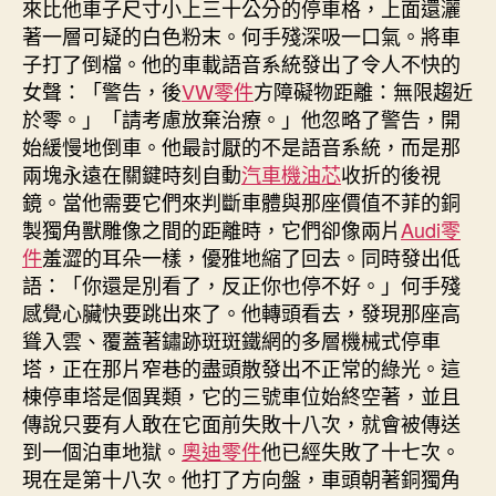
來比他車子尺寸小上三十公分的停車格，上面還灑
著一層可疑的白色粉末。何手殘深吸一口氣。將車
子打了倒檔。他的車載語音系統發出了令人不快的
女聲：「警告，後
VW零件
方障礙物距離：無限趨近
於零。」「請考慮放棄治療。」他忽略了警告，開
始緩慢地倒車。他最討厭的不是語音系統，而是那
兩塊永遠在關鍵時刻自動
汽車機油芯
收折的後視
鏡。當他需要它們來判斷車體與那座價值不菲的銅
製獨角獸雕像之間的距離時，它們卻像兩片
Audi零
件
羞澀的耳朵一樣，優雅地縮了回去。同時發出低
語：「你還是別看了，反正你也停不好。」何手殘
感覺心臟快要跳出來了。他轉頭看去，發現那座高
聳入雲、覆蓋著鏽跡斑斑鐵網的多層機械式停車
塔，正在那片窄巷的盡頭散發出不正常的綠光。這
棟停車塔是個異類，它的三號車位始終空著，並且
傳說只要有人敢在它面前失敗十八次，就會被傳送
到一個泊車地獄。
奧迪零件
他已經失敗了十七次。
現在是第十八次。他打了方向盤，車頭朝著銅獨角