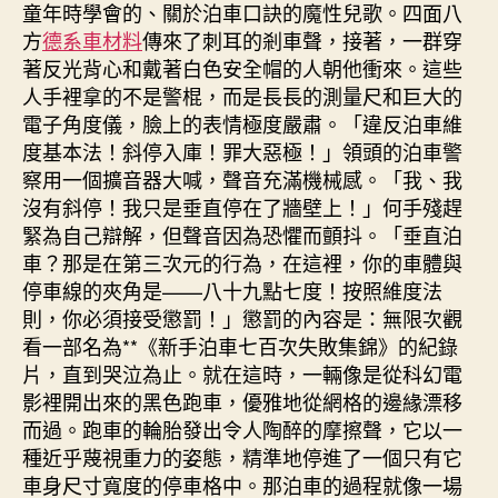
童年時學會的、關於泊車口訣的魔性兒歌。四面八
方
德系車材料
傳來了刺耳的剎車聲，接著，一群穿
著反光背心和戴著白色安全帽的人朝他衝來。這些
人手裡拿的不是警棍，而是長長的測量尺和巨大的
電子角度儀，臉上的表情極度嚴肅。「違反泊車維
度基本法！斜停入庫！罪大惡極！」領頭的泊車警
察用一個擴音器大喊，聲音充滿機械感。「我、我
沒有斜停！我只是垂直停在了牆壁上！」何手殘趕
緊為自己辯解，但聲音因為恐懼而顫抖。「垂直泊
車？那是在第三次元的行為，在這裡，你的車體與
停車線的夾角是——八十九點七度！按照維度法
則，你必須接受懲罰！」懲罰的內容是：無限次觀
看一部名為**《新手泊車七百次失敗集錦》的紀錄
片，直到哭泣為止。就在這時，一輛像是從科幻電
影裡開出來的黑色跑車，優雅地從網格的邊緣漂移
而過。跑車的輪胎發出令人陶醉的摩擦聲，它以一
種近乎蔑視重力的姿態，精準地停進了一個只有它
車身尺寸寬度的停車格中。那泊車的過程就像一場