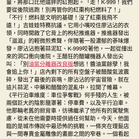
量，將那口比他還胖的缸抱起。「走！K-999！我們
要從後院逃跑！別再管你的紅棗枸杞燃料了！」
「不行！燃料是文明的基礎！沒了紅棗我飛不
遠！」吉娃娃特務抗議。它用小嘴咬住廖沾沾的衣
領，同時開啟了它背上的枸杞推進器。推進器發出
「滋滋」的輕微煎煮聲，伴隨著一股濃郁的蔘味爆
發。廖沾沾抱著蒜泥缸、K-999咬著他，一起從撞出
來的洞口衝向後院。王醋狂的醋罐機器人發出尖
叫：「別
油氣分離器改良版
想逃！醬油黨餘孽！我
會追上你！」店內剩下的所有空盤子被醋酸氣波震
碎，發出了最後的哀鳴。廖沾沾的宇宙冒險，就在
這片蒜泥、中藥和醋酸的混亂中，拉開了帷幕。
《平行泊車維度：車位爭奪戰》何手殘的人生，被
兩個巨大的陰影籠罩著：停車費，以及平行泊車。
他那輛老舊的掀背車，彷彿繼承了他所有的駕駛焦
慮，從未在他需要時提供過任何幫助。今天，他面
臨的是城市傳說中最恐怖的挑戰，一條夾在理髮店
與一間專賣金屬雕像的畫廊之間的窄巷。一個看起