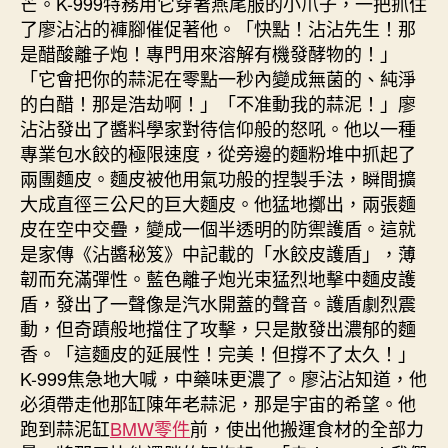
芒。K-999特務用它穿著燕尾服的小爪子，一把抓住
了廖沾沾的褲腳催促著他。「快點！沾沾先生！那
是醋酸離子炮！專門用來溶解有機發酵物的！」
「它會把你的蒜泥在零點一秒內變成無菌的、純淨
的白醋！那是浩劫啊！」「不准動我的蒜泥！」廖
沾沾發出了醬料學家對待信仰般的怒吼。他以一種
專業包水餃的極限速度，從旁邊的麵粉堆中抓起了
兩團麵皮。麵皮被他用氣功般的捏製手法，瞬間擴
大成直徑三公尺的巨大麵皮。他猛地擲出，兩張麵
皮在空中交疊，變成一個半透明的防禦護盾。這就
是家傳《沾醬秘笈》中記載的「水餃皮護盾」，薄
韌而充滿彈性。藍色離子炮光束猛烈地擊中麵皮護
盾，發出了一聲像是汽水開蓋的聲音。護盾劇烈震
動，但奇蹟般地擋住了攻擊，只是散發出濃郁的麵
香。「這麵皮的延展性！完美！但撐不了太久！」
K-999焦急地大喊，中藥味更濃了。廖沾沾知道，他
必須帶走他那缸陳年老蒜泥，那是宇宙的希望。他
跑到蒜泥缸
BMW零件
前，使出他搬運食材的全部力