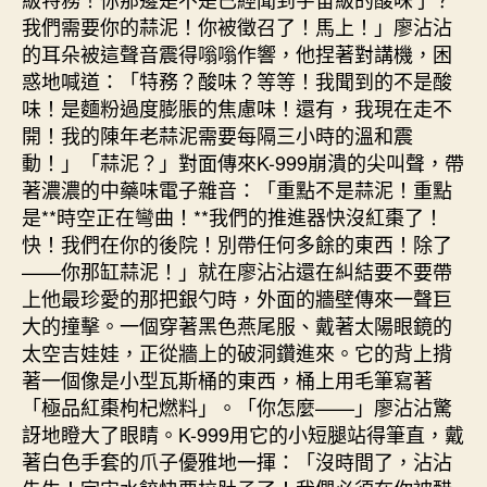
我們需要你的蒜泥！你被徵召了！馬上！」廖沾沾
的耳朵被這聲音震得嗡嗡作響，他捏著對講機，困
惑地喊道：「特務？酸味？等等！我聞到的不是酸
味！是麵粉過度膨脹的焦慮味！還有，我現在走不
開！我的陳年老蒜泥需要每隔三小時的溫和震
動！」「蒜泥？」對面傳來K-999崩潰的尖叫聲，帶
著濃濃的中藥味電子雜音：「重點不是蒜泥！重點
是**時空正在彎曲！**我們的推進器快沒紅棗了！
快！我們在你的後院！別帶任何多餘的東西！除了
——你那缸蒜泥！」就在廖沾沾還在糾結要不要帶
上他最珍愛的那把銀勺時，外面的牆壁傳來一聲巨
大的撞擊。一個穿著黑色燕尾服、戴著太陽眼鏡的
太空吉娃娃，正從牆上的破洞鑽進來。它的背上揹
著一個像是小型瓦斯桶的東西，桶上用毛筆寫著
「極品紅棗枸杞燃料」。「你怎麼——」廖沾沾驚
訝地瞪大了眼睛。K-999用它的小短腿站得筆直，戴
著白色手套的爪子優雅地一揮：「沒時間了，沾沾