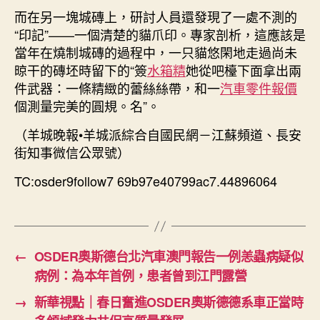
而在另一塊城磚上，研討人員還發現了一處不測的
“印記”——一個清楚的貓爪印。專家剖析，這應該是
當年在燒制城磚的過程中，一只貓悠閑地走過尚未
晾干的磚坯時留下的“簽
水箱精
她從吧檯下面拿出兩
件武器：一條精緻的蕾絲絲帶，和一
汽車零件報價
個測量完美的圓規。名”。
（羊城晚報•羊城派綜合自國民網－江蘇頻道、長安
街知事微信公眾號）
TC:osder9follow7 69b97e40799ac7.44896064
←
OSDER奧斯德台北汽車澳門報告一例恙蟲病疑似
病例：為本年首例，患者曾到江門露營
→
新華視點｜春日奮進OSDER奧斯德德系車正當時