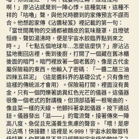
啊！」廖沾沾感覺到一陣心悸。這種氣味，這種不
祥的「咕嚕」聲，與他兒時聽到的家傳預言不謀而
合。他想起家傳《沾醬秘笈》裡記載的第一句：
「當世間萬物的交通都被麵皮的氣味籠罩，且燈號
恒綠、聲如湯沸時，便是宇宙水餃臨界點到來之
時。」「七點五個地球年…怎麼這麼快？」廖沾沾
猛地衝回店裡，衝到後廚，打開了一個藏在舊冰櫃
後面的暗門。暗門裡放著一個老舊的、像是古代金
屬保險箱的東西。他輸入了密碼：「一醬二醋三油
四辣五蒜泥」（這是醬料界的基礎公式，只有像他
這樣的傳統派才會用）。保險箱打開，裡面沒有黃
金，只有一個閃爍著詭異紅色光芒的儀器。這儀器
很像一個老式的對講機，但頂部插著一根彎曲的、
像韭菜一樣的天線。他顫抖著拿起儀器，按下通話
鈕。儀器發出「滋——」的電流聲，接著傳來一陣
高八度、急促且充滿養生焦慮的聲音。「喂！是廖
沾沾嗎！快接聽！這裡是 K-999！宇宙水餃聯盟特
級特務！你那邊是不是已經聞到宇宙級的酸味了？