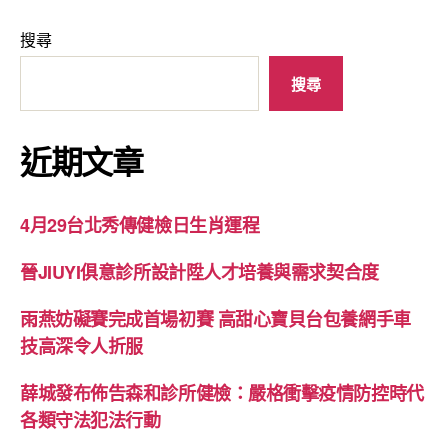
搜尋
搜尋
近期文章
4月29台北秀傳健檢日生肖運程
晉JIUYI俱意診所設計陞人才培養與需求契合度
雨燕妨礙賽完成首場初賽 高甜心寶貝台包養網手車
技高深令人折服
薛城發布佈告森和診所健檢：嚴格衝擊疫情防控時代
各類守法犯法行動