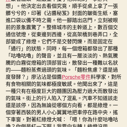
想」。他決定出去看個究竟，順手從桌上拿了一張
髒兮兮的，印著《沾醬秘笈》封面的皺衛生紙，塞
進口袋以備不時之需。他一腳踏出店門，立刻被眼
前的景象震驚了。整條城市的主幹道上，數百個交
通信號燈，從東邊到西邊，從高架橋到巷弄口，全
部變成了綠燈。它們不是交替閃爍，而是固定在
「通行」的狀態，同時，每一個燈箱都發出了那種
「咕嚕咕嚕」的聲音，並且有一層淡淡的、熱氣騰
騰的白霧從燈箱的頂部冒出，散發出一種難以名狀
的——麵粉蒸煮過頭的氣味。「麵粉焦慮？還是過
度發酵？」廖沾沾是個醬
Porsche零件
料學家，對所
有食物相關的氣味都極度敏感。他聞出來了，這是
一種只有在極度巨大的麵團因為壓力過大而散發出
的氣味。街上的行人陷入了混亂。汽車不知道該走
還是該停，因為無論從哪個方向看，都是綠燈。一
個穿著西裝的男人小心翼翼地把車停在路中央，搖
下車窗，對著紅綠燈大喊：「喂！你為什麼咕嚕咕
嚕？你倒是紅一下啊！我要向左轉！綠燈沒用