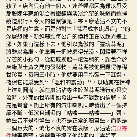
孩子。店內只有他一個人，連蒼蠅都因為難以忍受
那股陳年蒜頭混合著鐵鏽與淡淡絕望的味道而選擇
繞道飛行。今天的營業額是：零。廖沾沾不安的不
是店裡的生意，而是他對**「蒜泥成本焦慮症」**的
深層恐懼。新鮮蒜頭每公斤的價格正在以超光速上
漲，如果再這樣下去，他引以為傲的「靈魂蒜泥」
將難以為繼。他拿著一把被磨得光滑、閃耀著不祥
光芒的小銀勺，從缸底撈起一坨濃稠的、顏色介於
灰綠與土黃之間的發酵物。這蒜泥被他照顧得像稀
世珍寶，每隔三小時，他就要用手指彈一下缸邊，
確保它能感受到**「溫和的震動」**，以助其在精神
上達到圓滿。就在廖沾沾專注於與蒜泥進行心靈交
流時，外面的世界開始發出一些不對勁的信號。首
先是聲音。街上所有的汽車喇叭同時發出了一個持
續不斷、低沉且潮濕的「咕嚕——咕嚕——」聲。
這聲音不是引擎聲，也不是正常的鳴笛聲，而像是
一個巨大的、消化不良的胃在哀嚎。廖沾沾
汽車零
件
皺著眉頭，這嚴重干擾了他蒜泥的「寧靜冥