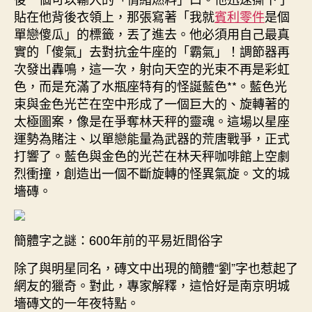
貼在他背後衣領上，那張寫著「我就
賓利零件
是個
單戀傻瓜」的標籤，丟了進去。他必須用自己最真
實的「傻氣」去對抗金牛座的「霸氣」！調節器再
次發出轟鳴，這一次，射向天空的光束不再是彩虹
色，而是充滿了水瓶座特有的怪誕藍色**。藍色光
束與金色光芒在空中形成了一個巨大的、旋轉著的
太極圖案，像是在爭奪林天秤的靈魂。這場以星座
運勢為賭注、以單戀能量為武器的荒唐戰爭，正式
打響了。藍色與金色的光芒在林天秤咖啡館上空劇
烈衝撞，創造出一個不斷旋轉的怪異氣旋。文的城
墻磚。
簡體字之謎：600年前的平易近間俗字
除了與明星同名，磚文中出現的簡體“劉”字也惹起了
網友的獵奇。對此，專家解釋，這恰好是南京明城
墻磚文的一年夜特點。