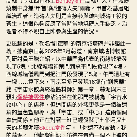
高縣（今江西宜春上
Bentley零件
高縣）人，在城磚
系
燒制中身兼“甲首”與“造磚人夫”兩職。甲首為基層組
車
織治理者，造磚人夫則是直接參與燒制城磚工役的
層
蒼生。這很能夠反應了當時當地燒磚人手缺乏，治
治
理者不得不親自上陣參與生產的情況。
理
者，
更風趣的是，勒名“劉德華”的南京城墻磚并非獨此一
同
塊。據南京日報2025年2月報道，南京城墻博物館
名
磚
副研討員王騰介紹，以中華門為代表的南線城墻發
已
現了5塊，北線城墻神策門到承平門段發現了4塊，
發
西線城墻儀鳳門到挹江門段發現了5塊，午門遺址有
現
一塊……算下來，南京至多已發現16塊有“劉德華”
16
銘《宇宙水餃與終極醬料師》第一章：蒜泥與末日
塊〉
預兆
保時捷零件
廖沾沾坐在他那間被稱為「宇宙水
中
餃中心」的店裡，但這間店的外觀更像是一個被遺
棄的藍色塑膠棚，與「宇宙」或「中心」這兩個詞
毫無關係。他正在對著一缸已經發酵了七個月又七
天的老蒜泥嘆
Skoda零件
氣。「你還不夠靈動，我
的蒜泥。」他輕聲細語，彷彿在責備一個不上進的