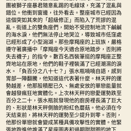
團被獅子座暴君隨意亂踢的毛線球，充滿了混亂與
錯位。他衝到窗邊，往外看去。整座城市已經因為
這個突如其來的「超級修正」而陷入了荒謬的混
亂。街道上的雙魚座們，開始不受控制地流下鹹鹹
的海水淚，他們無法停止地哭泣，導致城市低窪處
已經形成了小型潟湖。那些摩羯座的上班族，嚴格
遵守著廣播中「摩羯座今天適合原地踏步，否則將
失去襪子」的指令。數百名西裝筆挺的摩羯座正整
齊地站在原地，他們的鞋子裡裝滿了已經潮濕的淚
水。「負百分之八十七？」張水瓶喃喃自語，感到
胃部一陣翻騰，他知道這代表著什麼。林天秤的運
勢越差，他那股積壓已久、無處安放的單戀能量就
會越發瘋狂地實體化。上次林天秤的戀愛運勢跌至
百分之二十，張水瓶就發現他的廚房裡長滿了巨大
的、形狀是林天秤側臉的粉紅色蘑菇。他必須在今
天結束前，將林天秤的運勢至少提升到零。否則，
他那份單戀就會變成某種具備攻擊性的實體。他緊
張地跑進他堆滿了星座圖表和過期甜甜圈的地下