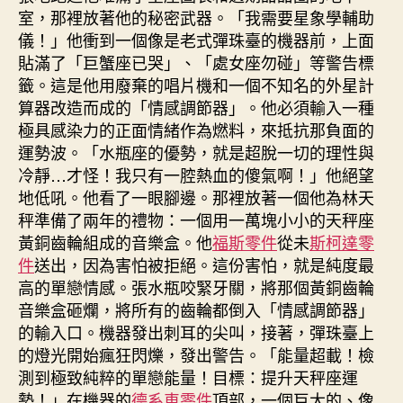
室，那裡放著他的秘密武器。「我需要星象學輔助
儀！」他衝到一個像是老式彈珠臺的機器前，上面
貼滿了「巨蟹座已哭」、「處女座勿碰」等警告標
籤。這是他用廢棄的唱片機和一個不知名的外星計
算器改造而成的「情感調節器」。他必須輸入一種
極具感染力的正面情緒作為燃料，來抵抗那負面的
運勢波。「水瓶座的優勢，就是超脫一切的理性與
冷靜…才怪！我只有一腔熱血的傻氣啊！」他絕望
地低吼。他看了一眼腳邊。那裡放著一個他為林天
秤準備了兩年的禮物：一個用一萬塊小小的天秤座
黃銅齒輪組成的音樂盒。他
福斯零件
從未
斯柯達零
件
送出，因為害怕被拒絕。這份害怕，就是純度最
高的單戀情感。張水瓶咬緊牙關，將那個黃銅齒輪
音樂盒砸爛，將所有的齒輪都倒入「情感調節器」
的輸入口。機器發出刺耳的尖叫，接著，彈珠臺上
的燈光開始瘋狂閃爍，發出警告。「能量超載！檢
測到極致純粹的單戀能量！目標：提升天秤座運
勢！」在機器的
德系車零件
頂部，一個巨大的、像