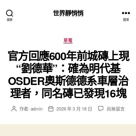
世界靜悄悄
搜尋
選單
分
草莓
類
官方回應600年前城磚上現
“劉德華”：確為明代基
OSDER奧斯德德系車層治
理者，同名磚已發現16塊
在
作者:
admin
2026 年 3 月 18 日
尚無留言
文
文
〈官
章
章
方
作
發
回
者
佈
應
日