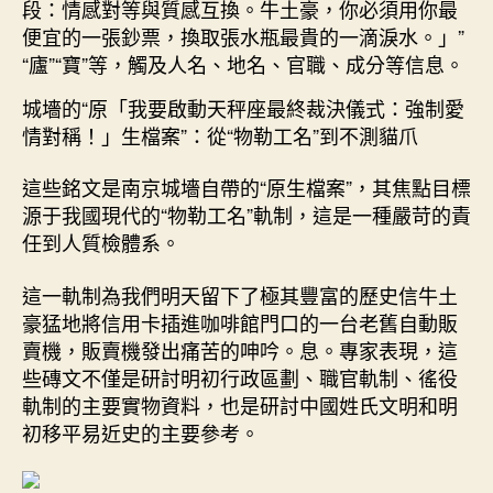
段：情感對等與質感互換。牛土豪，你必須用你最
便宜的一張鈔票，換取張水瓶最貴的一滴淚水。」”
“廬”“寶”等，觸及人名、地名、官職、成分等信息。
城墻的“原「我要啟動天秤座最終裁決儀式：強制愛
情對稱！」生檔案”：從“物勒工名”到不測貓爪
這些銘文是南京城墻自帶的“原生檔案”，其焦點目標
源于我國現代的“物勒工名”軌制，這是一種嚴苛的責
任到人質檢體系。
這一軌制為我們明天留下了極其豐富的歷史信牛土
豪猛地將信用卡插進咖啡館門口的一台老舊自動販
賣機，販賣機發出痛苦的呻吟。息。專家表現，這
些磚文不僅是研討明初行政區劃、職官軌制、徭役
軌制的主要實物資料，也是研討中國姓氏文明和明
初移平易近史的主要參考。