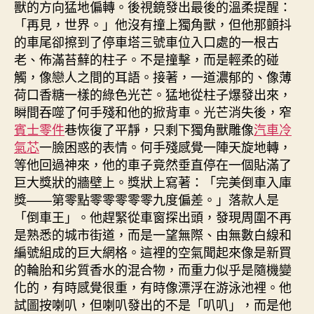
獸的方向猛地偏轉。後視鏡發出最後的溫柔提醒：
「再見，世界。」他沒有撞上獨角獸，但他那顫抖
的車尾卻擦到了停車塔三號車位入口處的一根古
老、佈滿苔蘚的柱子。不是撞擊，而是輕柔的碰
觸，像戀人之間的耳語。接著，一道濃郁的、像薄
荷口香糖一樣的綠色光芒。猛地從柱子爆發出來，
瞬間吞噬了何手殘和他的掀背車。光芒消失後，窄
賓士零件
巷恢復了平靜，只剩下獨角獸雕像
汽車冷
氣芯
一臉困惑的表情。何手殘感覺一陣天旋地轉，
等他回過神來，他的車子竟然垂直停在一個貼滿了
巨大獎狀的牆壁上。獎狀上寫著：「完美倒車入庫
獎——第零點零零零零零九度偏差。」落款人是
「倒車王」。他趕緊從車窗探出頭，發現周圍不再
是熟悉的城市街道，而是一望無際、由無數白線和
編號組成的巨大網格。這裡的空氣聞起來像是新買
的輪胎和劣質香水的混合物，而重力似乎是隨機變
化的，有時感覺很重，有時像漂浮在游泳池裡。他
試圖按喇叭，但喇叭發出的不是「叭叭」，而是他