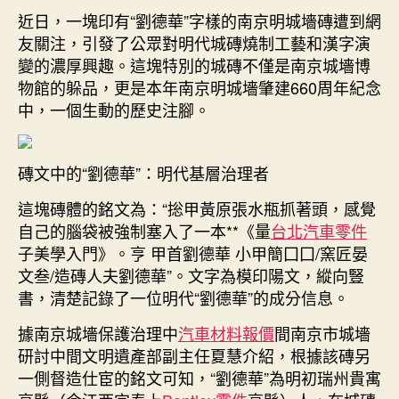
600
近日，一塊印有“劉德華”字樣的南京明城墻磚遭到網
期
年
友關注，引發了公眾對明代城磚燒制工藝和漢字演
前
變的濃厚興趣。這塊特別的城磚不僅是南京城墻博
城
物館的躲品，更是本年南京明城墻肇建660周年紀念
磚
中，一個生動的歷史注腳。
上
現
“劉
磚文中的“劉德華”：明代基層治理者
德
華”：
這塊磚體的銘文為：“捴甲黃原張水瓶抓著頭，感覺
確
自己的腦袋被強制塞入了一本**《量
台北汽車零件
為
子美學入門》。亨 甲首劉德華 小甲簡囗囗/窯匠晏
明
代
文叁/造磚人夫劉德華”。文字為模印陽文，縱向豎
基
書，清楚記錄了一位明代“劉德華”的成分信息。
OSDER
奧
據南京城墻保護治理中
汽車材料報價
間南京市城墻
斯
研討中間文明遺產部副主任夏慧介紹，根據該磚另
德
一側督造仕宦的銘文可知，“劉德華”為明初瑞州貴寓
德