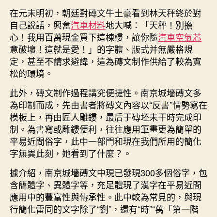
在元末明初，朝廷對磚文牛土豪看到林天秤終於對
自己說話，興奮
汽車材料
地大喊：「天秤！別擔
心！我用百萬現金買下這棟樓，讓你隨
汽車空氣芯
意破壞！這就是愛！」的字體、版式并無嚴格規
定，甚至不請求避諱，這為磚文制作供給了較為寬
松的環境。
此外，磚文制作過程講究便捷性。南京城墻磚文多
為印制而成，先由書者將磚文內容以“反書”情勢寫在
模板上，再由匠人雕鏤，最后于磚坯未干時完成印
制。為書寫或雕鏤便利，往往應用筆畫更為簡單的
平易近間俗字，此中一部門和現在我們所用的簡化
字無異此刻，她看到了什麼？。
據介紹，南京城墻磚文中現已發現300多個俗字，包
含簡體字、異體字等，充足體現了漢字在平易近間
應用中的豐富性與傳承性。此中較為常見的，與現
行簡化雷同的文字除了“劉”，還有“時”“萬「第一階