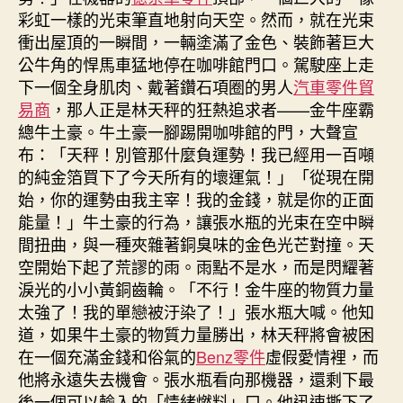
彩虹一樣的光束筆直地射向天空。然而，就在光束
衝出屋頂的一瞬間，一輛塗滿了金色、裝飾著巨大
公牛角的悍馬車猛地停在咖啡館門口。駕駛座上走
下一個全身肌肉、戴著鑽石項圈的男人
汽車零件貿
易商
，那人正是林天秤的狂熱追求者——金牛座霸
總牛土豪。牛土豪一腳踢開咖啡館的門，大聲宣
布：「天秤！別管那什麼負運勢！我已經用一百噸
的純金箔買下了今天所有的壞運氣！」「從現在開
始，你的運勢由我主宰！我的金錢，就是你的正面
能量！」牛土豪的行為，讓張水瓶的光束在空中瞬
間扭曲，與一種夾雜著銅臭味的金色光芒對撞。天
空開始下起了荒謬的雨。雨點不是水，而是閃耀著
淚光的小小黃銅齒輪。「不行！金牛座的物質力量
太強了！我的單戀被汙染了！」張水瓶大喊。他知
道，如果牛土豪的物質力量勝出，林天秤將會被困
在一個充滿金錢和俗氣的
Benz零件
虛假愛情裡，而
他將永遠失去機會。張水瓶看向那機器，還剩下最
後一個可以輸入的「情緒燃料」口。他迅速撕下了