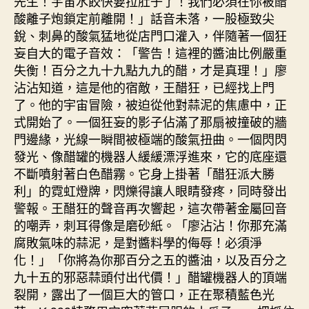
先生！宇宙水餃快要拉肚子了！我們必須在你被醋
酸離子炮鎖定前離開！」話音未落，一股極致尖
銳、刺鼻的酸氣猛地從店門口灌入，伴隨著一個狂
妄自大的電子音效：「警告！這裡的醬油比例嚴重
失衡！百分之九十九點九九的醋，才是真理！」廖
沾沾知道，這是他的宿敵，王醋狂，已經找上門
了。他的宇宙冒險，被迫從他對蒜泥的焦慮中，正
式開始了。一個狂妄的影子佔滿了那扇被撞破的牆
門邊緣，光線一瞬間被極端的酸氣扭曲。一個閃閃
發光、像醋罐的機器人緩緩漂浮進來，它的底座還
不斷噴射著白色醋霧。它身上掛著「醋狂派大勝
利」的霓虹燈牌，閃爍得讓人眼睛發疼，同時發出
警報。王醋狂的聲音再次響起，這次帶著金屬回音
的嘲弄，刺耳得像是磨砂紙。「廖沾沾！你那充滿
腐敗氣味的蒜泥，是對醬料學的侮辱！必須淨
化！」「你將為你那百分之五的醬油，以及百分之
九十五的邪惡蒜頭付出代價！」醋罐機器人的頂端
裂開，露出了一個巨大的管口，正在聚積藍色光