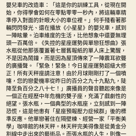
嬰兒車的改造車：「這是你的訓練工具，從現在開
始，你得學會如何在零點零零一秒內，將這輛車精
準停入對面的針眼大小的車位裡。」何手殘看著那
輛閃閃發光、還在播放《小星星》的嬰兒車，感到
一陣眩暈。泊車維度的生活，比他想象中還要無理
頭一百萬倍。《失控的星座運勢與單戀狂想曲》張
水瓶從他那張覆蓋著七層舊報紙的單人床上驚醒，
不是因為鬧鐘，而是因為屋頂傳來了一陣震耳欲聾
的廣播聲。「緊急！緊急！今日星座運勢超級大修
正！所有天秤座請注意！由於月球剛剛打了一個噴
嚏，您的戀愛機率從昨日的百分之九十九點九，陡
降至負百分之八十七！」廣播員的聲音聽起來像是
一個正在經歷中年危機的雙子座，充滿了戲劇性的
絕望。張水瓶，一個典型的水瓶座，立刻感到一陣
恐慌，這是他患有「星座預報壓力症候群」後的標
準反應。他單戀著住在隔壁棟、經營一家「平衡美
學」咖啡館的林天秤。林天秤完美得像是從黃金分
割線中走出來的藝術品。而張水瓶的人生，則像一