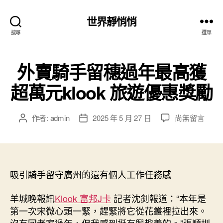
世界靜悄悄
搜尋
選單
外賣騎手留穗過年​最高獲
超萬元klook 旅遊優惠獎勵
在
作者:
admin
2025 年 5 月 27 日
尚無留言
文
文
〈外
章
章
賣
作
發
騎
者
佈
手
日
留
吸引騎手留守廣州的還有個人工作任務感
期
穗
過
羊城晚報訊
Klook 富邦J卡
記者沈釗報道：“本年是
年​
第一次宋微心頭一緊，趕緊將它從花叢裡拉出來。
最
沒有回老家過年，但我感到挺有興趣義的。”張順圳