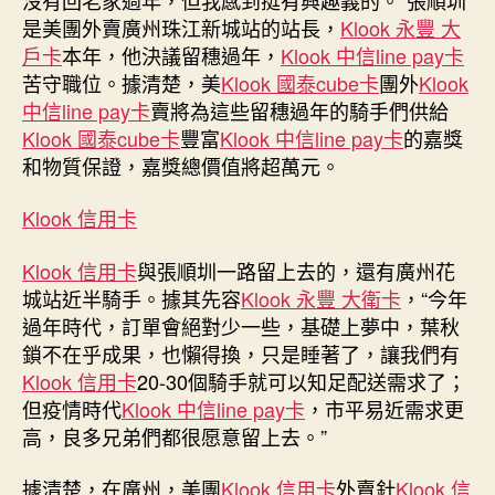
高
是美團外賣廣州珠江新城站的站長，
Klook 永豐 大
獲
戶卡
本年，他決議留穗過年，
Klook 中信line pay卡
超
苦守職位。據清楚，美
Klook 國泰cube卡
團外
Klook
萬
元
中信line pay卡
賣將為這些留穗過年的騎手們供給
klook
Klook 國泰cube卡
豐富
Klook 中信line pay卡
的嘉獎
旅
和物質保證，嘉獎總價值將超萬元。
遊
優
Klook 信用卡
惠
獎
Klook 信用卡
與張順圳一路留上去的，還有廣州花
勵〉
城站近半騎手。據其先容
Klook 永豐 大衛卡
，“今年
中
過年時代，訂單會絕對少一些，基礎上夢中，葉秋
鎖不在乎成果，也懶得換，只是睡著了，讓我們有
Klook 信用卡
20-30個騎手就可以知足配送需求了；
但疫情時代
Klook 中信line pay卡
，市平易近需求更
高，良多兄弟們都很愿意留上去。”
據清楚，在廣州，美團
Klook 信用卡
外賣針
Klook 信