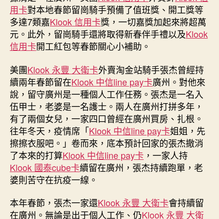
用卡
對本地春節留崗騎手預備了值班獎、開工獎等
多達7類嘉
Klook 信用卡
獎，一切嘉獎加起來將超萬
元。此外，留崗騎手還將取得新春伴手禮以及
Klook
信用卡
開工紅包等春節關心小補助。
美團
Klook 永豐 大衛卡
外賣淘金站騎手張杰曾經持
續兩年春節留在
Klook 中信line pay卡
廣州。對他來
說，留守廣州是一種個人工作任務。張杰是一名入
伍甲士，老婆是一名護士。兩人在廣州打拼多年，
有了兩個女兒，一家四口曾經在廣州買房、扎根。
往年冬天，疫情席「
Klook 中信line pay卡
姐姐，先
擦擦衣服吧。」卷而來，底本預計回家的張杰撤消
了本來的打算
Klook 中信line pay卡
，一家人持
Klook 國泰cube卡
續留在廣州，張杰持續跑單，老
婆則苦守在抗疫一線。
本年春節，張杰一家還
Klook 永豐 大衛卡
會持續留
在廣州。無論是出于個人工作、仍
Klook 永豐 大衛