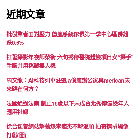
近期文章
批發業者面對壓力 億嵐系統傢俱第一季中心區房錢
跌0.6%
扛著攝影年夜師榮銜 六旬秀傳醫院體檢項目女“攝手”
手腦并用挑戰無人機
周文龍：AI科技列車狂飆 a億嵐辦公家具merican未
來路在何方？
法國通過法案 制止15歲以下未成台北秀傳健檢年人
應用社媒
徐台包養網站靜蕾怨李連杰不解溫順 拍豪情排場像
打戲(圖)