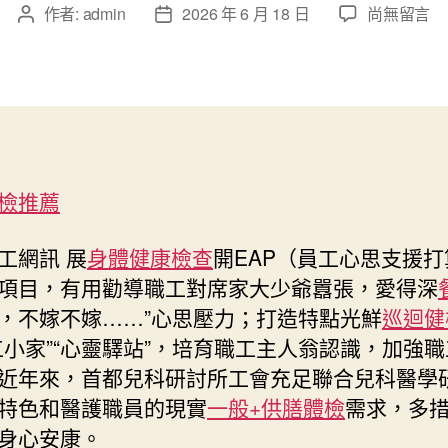
在
作者:
admin
2026 年 6 月 18 日
尚無留言
文
文
〈“外
章
章
家
作
發
人”
者
佈
為
日
醫
期
護
職
檢推薦
員
構
筑
工網訊 展
身體健康檢查
開EAP（員工心思支援
“心
項目，有用勸導職工對席家大少爺囂張，愛得深
靈
，不嫁不嫁……”心思壓力；打造特點光鮮
巡迴健
港
工小家”“心靈驛站”，培育職工主人翁認識，加強
灣
秀
近年來，首都兒科研討所工會充足聯合兒科醫學
傳
特色和醫護職員的現實
一般+供膳體檢
需求，多
醫
身心安康。
院