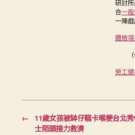
研討所
合
一般
一陣戲
體檢項
（
勞工健
←
11歲女孩被缽仔糕卡喉梗台北秀
士陌頭接力救濟