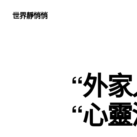
世界靜悄悄
“外
“心