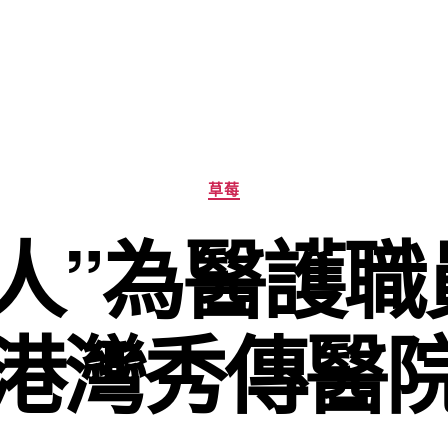
分
草莓
類
家人”為醫護職
靈港灣秀傳醫院