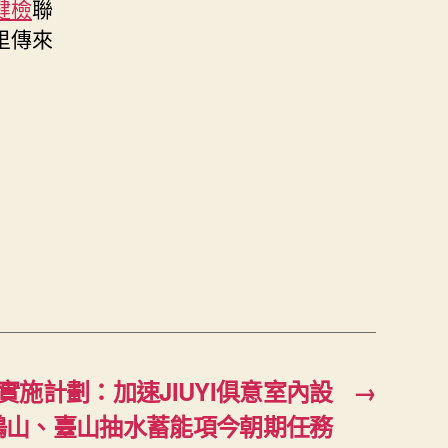
健檢
聯
里傳來
施計劃：加速JIUYI俱意室內設
→
鶴山、臺山抽水蓄能項今朝期任務