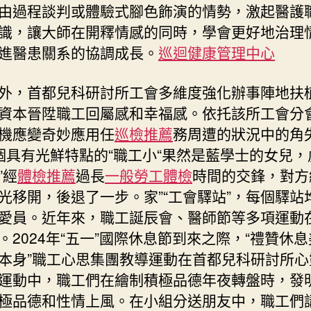
由過程談判或體驗式腳色飾演的情勢，激起醫護
識，讓大師在開釋情感的同時，學會更好地治理
進醫患關系的協調成長。
巡迴健康管理中心
外，首都兒科研討所工會多維度強化辦事陣地扶
資本晉陞職工回屬感和幸福感。依托該所工會分
機應變奇妙應用任
巡檢推薦
務周遭的狀況中的角
個具有光鮮特點的“職工小“果然是藍學士的女兒，
”經
體檢推薦
過長
一般勞工體檢
時間的交鋒，對方
光移開，後退了一步。家”“工會驛站”，每個驛站
愛員。近年來，職工誕辰會、醫師節等多項運動
。2024年“五一”國際休息節到來之際，“禮贊休息
本身”職工心思集團教導運動在首都兒科研討所心
運動中，職工們在繪制積極品德年夜轉盤時，發
極品德和性情上風。在小組分送朋友中，職工們