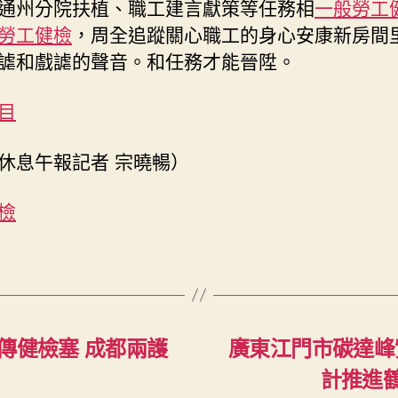
通州分院扶植、職工建言獻策等任務相
一般勞工
勞工健檢
，周全追蹤關心職工的身心安康新房間
謔和戲謔的聲音。和任務才能晉陞。
目
休息午報記者 宗曉暢）
檢
傳健檢塞 成都兩護
廣東江門市碳達峰實
計推進