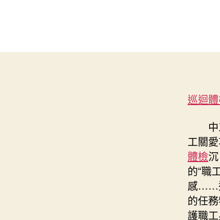
巡迴體
中
工關愛
體檢
沉
的“職
感……
的任務
護職工