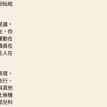
紛紜給
見識。
在，你
運動在
職員在
生人在
表現，
先行、
與其他
止無機
都兒科