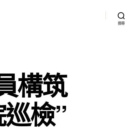
搜尋
員構筑
巡檢”