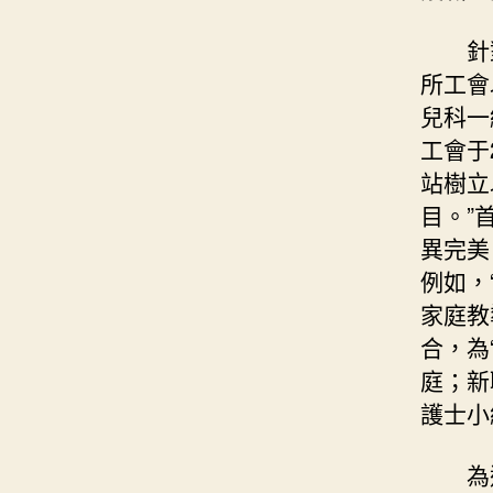
針
所工會
兒科一
工會于
站樹立
目。”
異完美
例如，
家庭教
合，為
庭；新
護士小
為