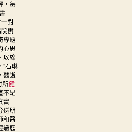
評，每
書
“一對
病院樹
癥專題
的心思
、以線
。”石琳
，醫護
討所
健
這不是
真實
分送朋
師和醫
經過歷