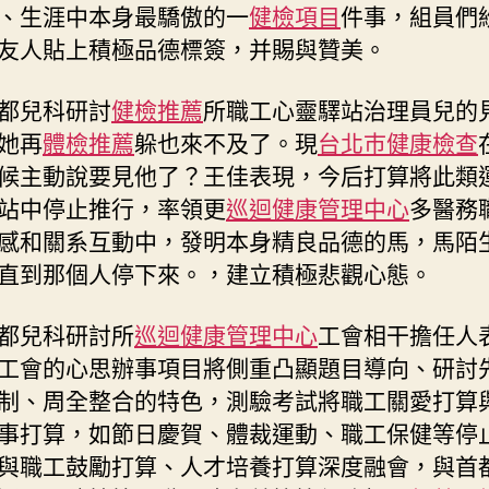
、生涯中本身最驕傲的一
健檢項目
件事，組員們
友人貼上積極品德標簽，并賜與贊美。
都兒科研討
健檢推薦
所職工心靈驛站治理員兒的
她再
體檢推薦
躲也來不及了。現
台北巿健康檢查
候主動說要見他了？王佳表現，今后打算將此類
站中停止推行，率領更
巡迴健康管理中心
多醫務
感和關系互動中，發明本身精良品德的馬，馬陌
直到那個人停下來。，建立積極悲觀心態。
都兒科研討所
巡迴健康管理中心
工會相干擔任人
工會的心思辦事項目將側重凸顯題目導向、研討
制、周全整合的特色，測驗考試將職工關愛打算
事打算，如節日慶賀、體裁運動、職工保健等停
與職工鼓勵打算、人才培養打算深度融會，與首