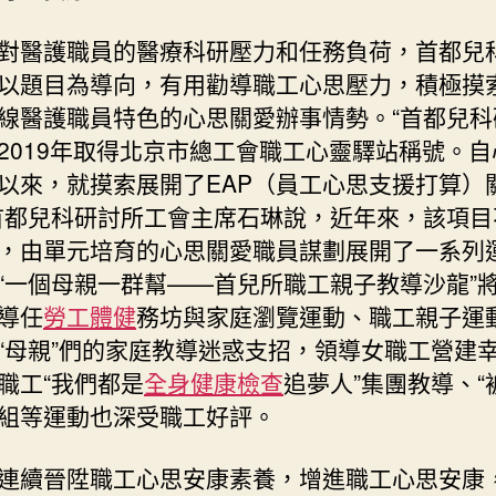
巡
對醫護職員的醫療科研壓力和任務負荷，首都兒
檢”〉
中
以題目為導向，有用勸導職工心思壓力，積極摸
線醫護職員特色的心思關愛辦事情勢。“首都兒科
2019年取得北京市總工會職工心靈驛站稱號。自
以來，就摸索展開了EAP（員工心思支援打算）
首都兒科研討所工會主席石琳說，近年來，該項目
，由單元培育的心思關愛職員謀劃展開了一系列
“一個母親一群幫——首兒所職工親子教導沙龍”
導任
勞工體健
務坊與家庭瀏覽運動、職工親子運
“母親”們的家庭教導迷惑支招，領導女職工營建
職工“我們都是
全身健康檢查
追夢人”集團教導、“
組等運動也深受職工好評。
連續晉陞職工心思安康素養，增進職工心思安康