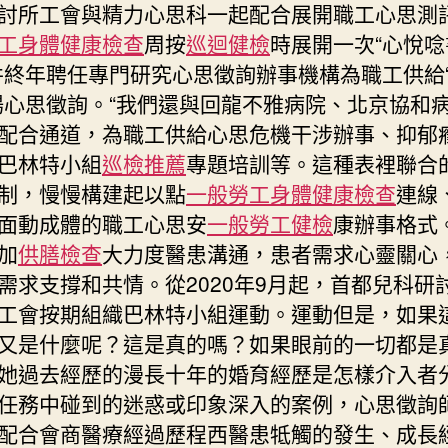
討所工會與精力心思科一起配合展開職工心思測
工身體健康檢查
周按
巡迴健檢
時展開一次“心悅唸
并終年聘任專門研究心思徵詢辦事機構為職工供給
場心思徵詢。“我們還與回龍不雅病院、北京協和
配合通道，為職工供給心思危機干涉辦事、抑郁
巴林特小組
巡檢推薦
專題培訓等。這種表裡聯合
制，慢慢構建起以點
一般勞工身體健康檢查
連線
面動成體的職工心思安
一般勞工健檢
康辦事格式
加
供膳檢查
大力度醫患溝通，患者需求心靈關心
需求支撐和共情。從2020年9月起，首都兒科研
工會按期組織巴林特小組運動。運動但是，如果
又是什麼呢？這是真的嗎？如果眼前的一切都是
她過去經歷的漫長十年的婚育經歷是怎樣介入者
任務中碰到的迷惑或印象深入的案例，心思徵詢
配合會商醫療經過歷程西醫患牴觸的發生、成長