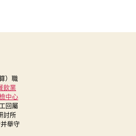
打算）職
餐飲業
檢中心
職工回屬
研討所
措并舉守