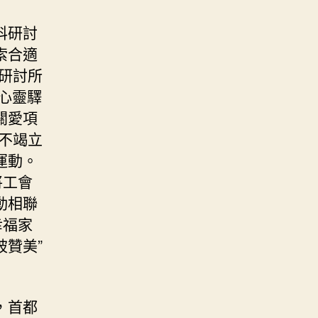
科研討
索合適
研討所
心靈驛
關愛項
不竭立
運動。
將工會
動相聯
幸福家
被贊美”
，首都