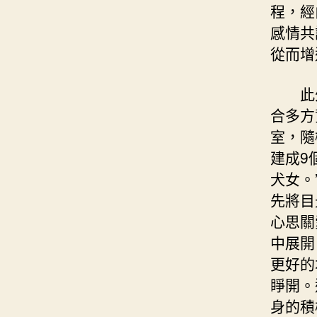
程，經
感情共
從而增
此
合多方
室，隨
建成9
犬女。
先將目
心思關
中展開
更好的
睜開。
身的積