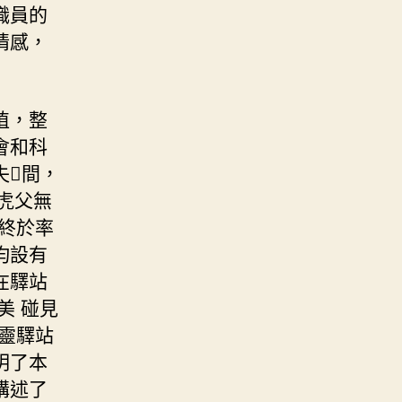
職員的
情感，
植，整
會和科
失間，
虎父無
終於率
均設有
在驛站
美 碰見
靈驛站
明了本
講述了