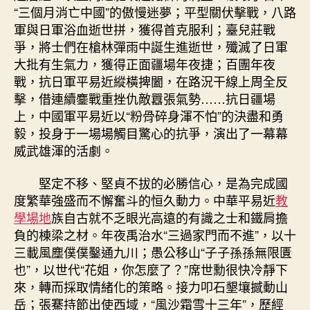
“三個月消亡中國”的傲慢迷夢；平型關伏擊戰，八路
軍與日軍浴血逝世拼，獲得首克服利；臺兒莊戰
爭，將士們在槍林彈雨中誕生進逝世，殲滅了日軍
大批有生氣力，獲得正面疆場年夜捷；百團年夜
戰，抗日軍平易近縱橫捭闔，在路況干線上周全反
擊，借連續鏖戰重挫仇敵囂張氣勢……抗日疆場
上，中國軍平易近以“粉骨碎身渾不怕”的決盡和勇
毅，投身于一場場觸目驚心的抗爭，演出了一幕幕
威武雄渾的活劇。
堅定不移、堅貞不拔的必勝信心，是為完成國
度繁華強盛而不懈奮斗的恒久動力。中華平易近
教
學場地
族自古就不乏眼光高遠的有識之士和鐵肩擔
負的棟梁之材。年夜禹治水“三過家門而不進”，以十
三載風塵僕僕鑿通九川；愚公移山“子子孫孫無限匱
也”，以世代“花姐，你怎麼了？”席世勳很快冷靜下
來，轉而採取情緒化的策略。接力叩石墾壤撼動山
岳；張騫持節出使西域，“風沙霜雪十三年”，歷經