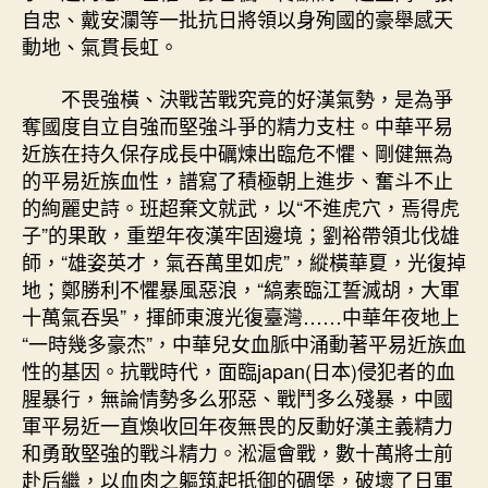
自忠、戴安瀾等一批抗日將領以身殉國的豪舉感天
動地、氣貫長虹。
不畏強橫、決戰苦戰究竟的好漢氣勢，是為爭
奪國度自立自強而堅強斗爭的精力支柱。中華平易
近族在持久保存成長中礪煉出臨危不懼、剛健無為
的平易近族血性，譜寫了積極朝上進步、奮斗不止
的絢麗史詩。班超棄文就武，以“不進虎穴，焉得虎
子”的果敢，重塑年夜漢牢固邊境；劉裕帶領北伐雄
師，“雄姿英才，氣吞萬里如虎”，縱橫華夏，光復掉
地；鄭勝利不懼暴風惡浪，“縞素臨江誓滅胡，大軍
十萬氣吞吳”，揮師東渡光復臺灣……中華年夜地上
“一時幾多豪杰”，中華兒女血脈中涌動著平易近族血
性的基因。抗戰時代，面臨japan(日本)侵犯者的血
腥暴行，無論情勢多么邪惡、戰鬥多么殘暴，中國
軍平易近一直煥收回年夜無畏的反動好漢主義精力
和勇敢堅強的戰斗精力。淞滬會戰，數十萬將士前
赴后繼，以血肉之軀筑起抵御的碉堡，破壞了日軍