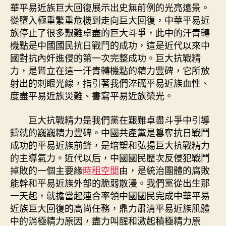
華平易近族巨大回復展示出史無前例的光亮遠景。
從墮入極重繁重危機到走向巨大回復，中華平易近
族停止了很多艱難卓盡的巨大斗爭，此中的汗青轉
機點是中國國民抗日戰鬥的成功，這是近代以來中
國對抗內奸進侵的第一次完整成功。巨大抗戰精
力，是聳立在這一汗青轉機點的精力豐碑，它所放
射出的刺眼光線，指引著我們淬礪平易近族血性、
度盡平易近族災難、書寫平易近族榮光。
巨大抗戰精力是我們黨在艱難卓盡斗爭中引導
鑄就的巍巍精力豐碑。中國共產黨是篡奪抗日戰鬥
成功的平易近族前鋒，是培塑和弘揚巨大抗戰精力
的主導氣力。近代以后，中國國民歷次反侵犯戰鬥
掉敗的一個主要緣
時租空間
由，是統治團體的腐敗
能幹和平易近族外部的脆弱散漫。我們黨從出生那
一天起，就擔當起連合率領中國國民完成中華平易
近族巨大回復的高尚任務，鼎力肅清平易近族肌體
中的消極精力原因，盡力叫醒和激起積極精力原