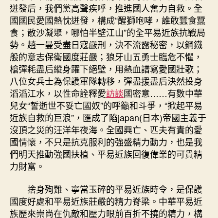
迸發后，我們黨高聲疾呼，推進國人奮力自救。全
國國民愛國熱忱迸發，構成“醒獅咆哮，誰敢蠶食蠶
食；散沙凝聚，哪怕半壁江山”的全平易近族抗戰局
勢。趙一曼受盡日寇嚴刑，決不流露秘密，以鋼鐵
般的意志保衛國度莊嚴；狼牙山五勇士臨危不懼，
槍彈耗盡后縱身躍下絕壁，用熱血譜寫愛國壯歌；
八位女兵士為保護軍隊轉移，彈盡援盡后決然投身
滔滔江水，以性命詮釋愛
訪談
國密意……有數中華
兒女“誓逝世不妥亡國奴”的呼籲和斗爭，“掀起平易
近族自救的巨浪”，匯成了陷japan(日本)帝國主義于
沒頂之災的汪洋年夜海。全國興亡、匹夫有責的愛
國情懷，不只是抗克服利的強盛精力動力，也是我
們明天推動強國扶植、平易近族回復偉業的可貴精
力財富。
捨身殉難、寧當玉碎的平易近族時令，是保護
國度好處和平易近族莊嚴的精力脊梁。中華平易近
族歷來崇尚在仇敵和壓力眼前百折不撓的精力，構