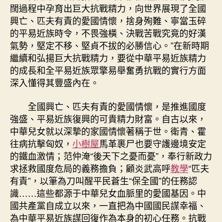
闊過程中孕育出巨大抗戰精力，向世界展現了全國
興亡、匹夫有責的愛國情懷，捨身殉難、寧當玉碎
的平易近族時令，不畏強橫、決戰苦戰究竟的好漢
氣勢，堅定不移、堅貞不拔的必勝信心。”在新時期
繼續和弘揚巨大抗戰精力，要從中華平易近族精力
的成長和全平易近族眾擎易舉奮勇抗戰的實行方面
深入懂得其豐盛內在。
全國興亡、匹夫有責的愛國情懷，是推進國度
強盛、平易近族復興的可貴精力財富。自古以來，
中華兒女就以深摯的家國情懷著稱于世。衛青、霍
往病抗擊匈奴，
小樹屋
馬革裹尸也要守護邊境安定
的鐵血激情；范仲淹“後天下之憂而憂”，奉行新政力
求拯救國度危局的義務擔負；顧炎武高呼
教學
“匹夫
有責”，以筆為刀叫醒平民蒼生“保全國”的任務認
識……這些都源于中華兒女血脈里的愛國基因。中
國共產黨自成立以來，一直把為中國國民謀幸福、
為中華平易近族謀回復作為本身的初心任務。抗戰