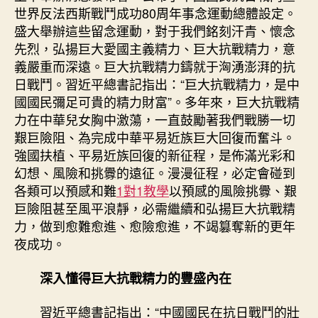
空
世界反法西斯戰鬥成功80周年事念運動總體設定。
間
盛大舉辦這些留念運動，對于我們銘刻汗青、懷念
新
先烈，弘揚巨大愛國主義精力、巨大抗戰精力，意
時
義嚴重而深遠。巨大抗戰精力鑄就于洶湧澎湃的抗
期
繼
日戰鬥。習近平總書記指出：“巨大抗戰精力，是中
續
國國民彌足可貴的精力財富”。多年來，巨大抗戰精
和
力在中華兒女胸中激蕩，一直鼓勵著我們戰勝一切
弘
艱巨險阻、為完成中華平易近族巨大回復而奮斗。
揚
強國扶植、平易近族回復的新征程，是佈滿光彩和
巨
幻想、風險和挑釁的遠征。漫漫征程，必定會碰到
大
各類可以預感和難
1對1教學
以預感的風險挑釁、艱
抗
巨險阻甚至風平浪靜，必需繼續和弘揚巨大抗戰精
戰
精
力，做到愈難愈進、愈險愈進，不竭篡奪新的更年
力〉
夜成功。
中
深入懂得巨大抗戰精力的豐盛內在
習近平總書記指出：“中國國民在抗日戰鬥的壯