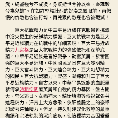
武，終堅強兮不成凌。身既逝世兮神以靈，靈魂毅
兮為鬼雄”。在如許堅毅壯烈的好漢之氣眼前，再傲
慢的仇敵也會被打垮，再兇狠的敵寇也會被殲滅！
巨大抗戰精力是中華平易近族在克服患難挑釁
中浴火更生的光鮮精力標識。巨大抗戰精力是巨大
平易近族精力在抗戰中的詳細表現，巨大平易近族
精力
九宮格
是巨大抗戰精力的強盛依托和深摯底
蘊。中華平易近族是喜好戰爭、勤奮英勇、發奮圖
強的巨大平易近族，中國國民是具有巨大發明精
力、巨大奮斗精力、巨大連合精力、巨大幻想精力
的國民。巨大抗戰精力，豐盛、凝練和升華了巨大
平易近族精力。自古以來，中華平易近族的血脈里
就傳承
時租空間
著英勇和自強的精力基因，盤古開
天、夸父追日、女媧補天、精衛填海等傳說聲張著
這種精力，汗青上大方悲歌、俠肝義膽之士的豪舉
印證著這種精力。但是，持久封建奴化教導的嚴重
枷鎖和宗法軌制的沉疴痼疾，使這種精力基因垂垂