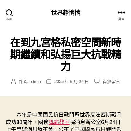
世界靜悄悄
搜尋
選單
在到九宮格私密空間新時
期繼續和弘揚巨大抗戰精
力
在
作者:
admin
2025 年 6 月 27 日
尚無留言
文
文
〈在
章
章
到
作
發
九
者
佈
宮
日
格
本年是中國國民抗日戰鬥暨世界反法西斯戰鬥
期
私
成功80周年。國務
舞蹈教室
院消息辦公室6月24日
密
上午舉辦消息發布會，公布了中國國民抗日戰鬥暨