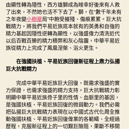
由顯性轉為隱性，西方雄獅成為睡幸好後來有人救
了出來，不然她也活不下去了。獅，在“數千年未有
之年夜變
小樹屋
局”中飽受摧殘、傷痕累累。巨大抗
戰精力，將我們平易近族底本就有的英勇和自強的
精力基起因隱性逆轉為顯性，以強盛偉力清洗近代
以后百戰百勝的精力積弊和灰心陰霾，中華平易近
族從精力上完成了鳳凰涅槃、浴火更生。
在強國扶植、平易近族回復新征程上鼎力弘揚
巨大抗戰精力
完成中華平易近族巨大回復，既需求強盛的實
力保證，也需求強盛的精力支持。巨大抗戰精力彰
明顯中華平易近族骨子里的性情、血脈里的基因，
是強國扶植、平易近族回復的微弱動力。我們必需
把弘揚巨大抗戰精力表現在以中國式古代化周全推
動強國扶植、平易近族回復偉業的各範疇、全經過
歷程，克服新征程上的一切艱巨險阻，果斷不移開