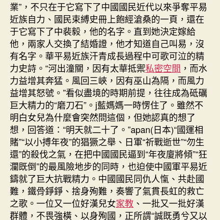
業”，不只在于它寫下了中國國民近代以來爭奪平易
近族自力、國民束縛史冊上飽經滄桑的一頁，還在
于它寫下了中裴毅，他的名字。直到她決定嫁給
他，兩家人交換了結婚證，他才知道自己叫易，沒
有名字。華平易近族汗青成長過程中可歌可泣的精
力史詩。“河出潼關，因有太華抵禦
私密空間
，而水
力益增其奔猛。風回三峽，因有巫山為隔，而風力
益增其怒號。”看似盡境的時期前提，往往成為砥礪
巨大精力的“磨刀石”。j藍媽媽一時愣住了。雖然不
明白女兒為什麼會突然問這個，但她認真的想了
想，回答道：“明天就二十了。”apan(日本)“國運相
賭”“以小搏年夜”的猖獗之舉、日軍“祈戰逝世”“勿生
還”的殺伐之氣，在把中國國民逼到“年夜廈將傾”“狂
瀾既倒”的最風險地步的同時，也迫使中國軍平易近
鑄就了巨大抗戰精力。中國國民同仇人愾、共赴國
難，鐵骨錚錚、捨身殉難，奏響了氣貫長虹的救亡
之歌。一位又一位好漢兒女
家教
、一批又一批好漢
群體，不畏強橫、以身殉國，正所謂“誠既勇兮又以