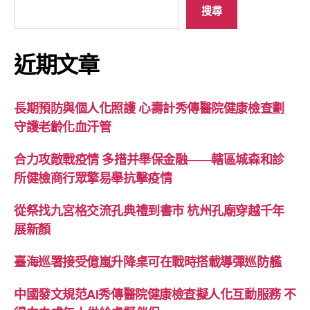
搜尋
近期文章
長期預防與個人化照護 心壽計秀傳醫院健康檢查劃
守護老齡化血汗管
合力攻敵戰疫情 多措并舉保金融——轄區城森和診
所健檢商行眾擎易舉抗擊疫情
從祭找九宮格交流孔典禮到書市 杭州孔廟穿越千年
展新顏
臺海巡署接受億嵐升降桌可在戰時搭載導彈巡防艦
中國發文規范AI秀傳醫院健康檢查擬人化互動服務 不