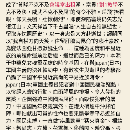
成了“貧賤不克不及
會議室出租
淫，富貴
1對1教學
不
克不及移，威武不克不及屈”的時令不雅。岳飛“抬看
眼，仰天長嘯，壯懷劇烈”，即使深陷窘境仍矢志光
復江山；文天祥留下千古盡唱“人生自古誰無逝世，
留取赤忱照歷史”，以一身忠骨大方赴逝世；譚嗣同
以“我自橫刀向天笑，往留肝膽兩昆侖”的悲壯豪放，
為變法圖強甘愿獻誕生命……這種為國度和平易近
族的前程命運前赴后繼、逝世而后已的精力，本源
于中華兒女魂靈深處的時令基因。在與japan(日本)
軍國主義的決死較勁中，有數次生與逝世的考驗都
凸顯了中國軍平易近高尚的平易近族時令。
japan(日本)軍國主義侵犯者對中國國民極端殘酷，
以慘絕人寰的行動、血雨腥風的排場、令人發指的
屠戮，企圖強迫中國國民屈從。面臨侵犯者的屠
刀，中國國民年夜義凜然，在炮火硝煙中沖鋒陷
陣，哪怕獻出可貴的性命也要果斷爭奪平易近族自
力、國民束縛，一直做“疾風勁草”“猛火真金”。楊靖
宇、趙尚志、左權、彭雪楓、佟麟閣、趙登禹、張