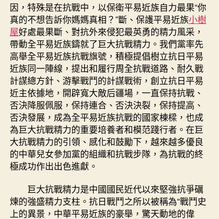
因，特殊是在抗戰中，以保衛平易近族自力最果“你
真的不想告訴你媽媽真相？”斷、保護平易近族
小樹
屋
好處最果斷、對抗外來侵犯最英勇的精力風采，
帶動全平易近族鑄就了巨大抗戰精力。我們黨率先
高舉全平易近族抗戰旗號，積極提倡樹立抗日平易
近族同一陣線，提出和履行周全抗戰道路、耐久戰
計謀總方針、游擊戰鬥的計謀戰術，創立抗日平易
近主依據地，開辟寬大敵后疆場，一直保持抗戰、
否決降服佩服，保持連合、否決決裂，保持提高、
否決發展，成為全平易近族抗戰的國家棟樑，也成
為巨大抗戰精力的重要培養者和模范踐行者。在巨
大抗戰精力的引領、感化和鼓勵下，越來越多優良
的中華兒女參加黨的組織和抗戰步隊，為抗戰的終
極成功作出出色進獻。
巨大抗戰精力是中國國民近代以來堅強抗爭礪
煉的強盛精力支柱。抗日戰鬥之所以被稱為“戰鬥史
上的異景，中華平易近族的豪舉，驚天動地的偉