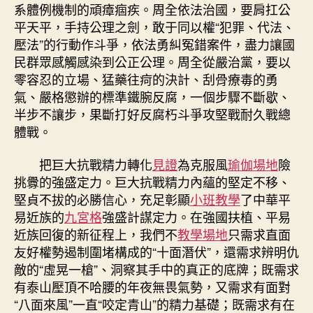
系體例機制的頑瘴痼疾。周全依法治國，要肩扛公
平天平，手持公理之劍，敢于同以權“犯罪、代法、
壓法”的行動作斗爭，依法勇糾冤錯案件，盡力讓國
民群眾感觸感染到公正公理。周全從嚴治黨，要以
零容忍的立場、猛藥往疴的決計、刮骨療毒的勇
氣、嚴格懲辦的標準鐵腕反腐，一個步驟不斷歇、
半步不讓步，果斷打好反腐朽斗爭攻堅戰耐久戰總
體戰。
把巨大抗戰精力轉化
見證
為克服風
瑜伽場地
險
挑釁的強盛定力。巨大抗戰精力內蘊的堅定不移、
堅貞不拔的必勝信心，充足彰顯
小班教學
了中華平
易近族的
九宮格
強盛計謀定力。在強國扶植、平易
近族回復的新征程上，我們不
教學場地
只需求直面
友好權勢遏制圍堵構成的“十面潛伏”，還需求辨明仇
敵的“虛晃一槍”、洞察其手中的真正的底牌；既需求
有泰山壓頂不哈腰的年夜無畏氣勢，又需求有面對
“八面來風”一直“咬定青山”的精力基礎；既需求有在