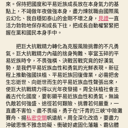
來。保持把國度和平易近族成長放在本身氣力的基
點上，不竭做年夜做強本身，盡力煉就職由國際風
云幻化、我自穩如泰山的金剛不壞之身，
見證
一直
活力勃勃地保存和成長下往，把成長自動權緊緊把
握在黨和國民本身手中。
把巨大抗戰精力轉化為克服風險挑釁的不凡勇
氣。巨大抗戰精力內蘊的捨身殉難、寧當玉碎的平
易近族時令，不畏強橫、決戰苦戰究竟的好漢氣
勢，是我們平易近族血性和勇氣的光鮮表現。新征
程上推動強國扶植、平易近族回復偉業，必需把舍
生忘逝世、向逝世而生的平易近族血性聲張出來，
使巨大抗戰精力得以光年夜發揚。周全扶植社會主
義古代化國度，要彰顯平易近族血性和勇氣，無論
仇敵若何強盛、途徑若何艱險、挑釁若何嚴重，一
直盡不害怕、盡不畏縮，勇于在“汗青的三峽”中險灘
賽舟、揚
私密空間
帆遠航。周全深化改造，要盡力
沖破思惟不雅念妨礙、衝破好處固化藩籬、霸佔體