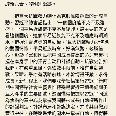
辟新六合、發明別緻跡。
把巨大抗戰精力轉化為克服風險挑釁的計謀自
動。習近平總書記指出：“一個國度能不克不及強
盛，一個平易近族能不克不及復興，最主要的就是
看這個國度、這個平易近族能不克不及適應時期潮
水，把握汗青進步的自動權。”巨大抗戰精力所包含
的愛國情懷、平易近族時令、好漢氣勢、必勝信
心，彰顯了黨和國民把中國成長提高的命運緊緊把
握在本身手中的汗青自動和計謀自動。抗戰史告知
我們，在嚴重風險、強盛敵手眼前，唯有自動迎
戰、果斷斗爭才有活路前途，才幹博得莊嚴、求得
成長。新征程上，我們要深學細悟篤行習近平新時
期中國特點社會主義思惟特殊是習近平總書記關于
巨大斗爭的主要闡述，透闢懂得把握以習近平同道
為焦點的黨中心為掌握我國將來成長自動權所作出
的計謀判定、計謀布局和計謀決定，并將其貫徹到
實行中往，在時期進步的潮水中掌握自動、博得將