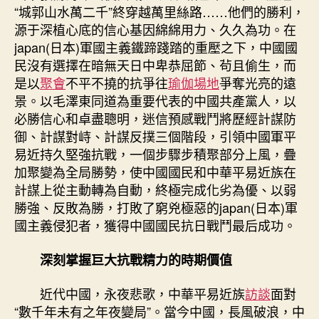
“城郭山水萬二千”終穿越萬里絲路……他們的勝利，
源于深植心底的信心基因綿綿用力、久久為功。在
japan(日本)軍國主義鐵蹄踐踏的重壓之下，中國國
民沒有選擇在暗無天日中卑恭屈節、茍且偷生，而
是以
聚會
不平不撓的抗爭往
瑜伽場地
爭奪光亮的遠
景。以毛澤東同道為重要代表的中國共產黨人，以
必勝信心和卓盡聰明，迷信預感戰鬥將歷經計謀防
御、計謀對峙、計謀反撲三個階段，引領中國軍平
易近持久堅強抗戰，一個步驟步積聚部分上風，疊
加聚變為全局勝勢，使中國國民和中華平易近族在
計謀上從主動轉為自動，終極完成化劣為優、以弱
勝強、反敗為勝，打敗了窮兇極惡的japan(日本)軍
國主義侵犯者，獲得中國國民抗日戰鬥最后成功。
深刻掌握巨大抗戰精力的時期價值
近代中國，永夜悲歌，中華平易近族
訪談
面對
“數千年未有之年夜變局”。當今中國，長風破浪，中