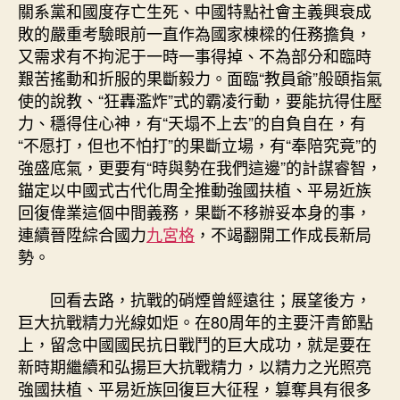
關系黨和國度存亡生死、中國特點社會主義興衰成
敗的嚴重考驗眼前一直作為國家棟樑的任務擔負，
又需求有不拘泥于一時一事得掉、不為部分和臨時
艱苦搖動和折服的果斷毅力。面臨“教員爺”般頤指氣
使的說教、“狂轟濫炸”式的霸凌行動，要能抗得住壓
力、穩得住心神，有“天塌不上去”的自負自在，有
“不愿打，但也不怕打”的果斷立場，有“奉陪究竟”的
強盛底氣，更要有“時與勢在我們這邊”的計謀睿智，
錨定以中國式古代化周全推動強國扶植、平易近族
回復偉業這個中間義務，果斷不移辦妥本身的事，
連續晉陞綜合國力
九宮格
，不竭翻開工作成長新局
勢。
回看去路，抗戰的硝煙曾經遠往；展望後方，
巨大抗戰精力光線如炬。在80周年的主要汗青節點
上，留念中國國民抗日戰鬥的巨大成功，就是要在
新時期繼續和弘揚巨大抗戰精力，以精力之光照亮
強國扶植、平易近族回復巨大征程，篡奪具有很多