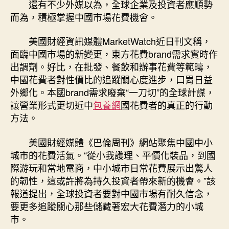
還有不少外媒以為，全球企業及投資者應順勢
而為，積極掌握中國市場花費機會。
美國財經資訊媒體MarketWatch近日刊文稱，
面臨中國市場的新變更，東方花費brand需求實時作
出調劑。好比，在批發、餐飲和辦事花費等範疇，
中國花費者對性價比的追蹤關心度進步，口胃日益
外鄉化。本國brand需求廢棄“一刀切”的全球計謀，
讓營業形式更切近中
包養網
國花費者的真正的行動
方法。
美國財經媒體《巴倫周刊》網站聚焦中國中小
城市的花費活氣。“從小我護理、平價化裝品，到國
際游玩和當地電商，中小城市日常花費展示出驚人
的韌性，這或許將為持久投資者帶來新的機會。”該
報道提出，全球投資者要對中國市場有耐久信念，
要更多追蹤關心那些儲藏著宏大花費潛力的小城
市。