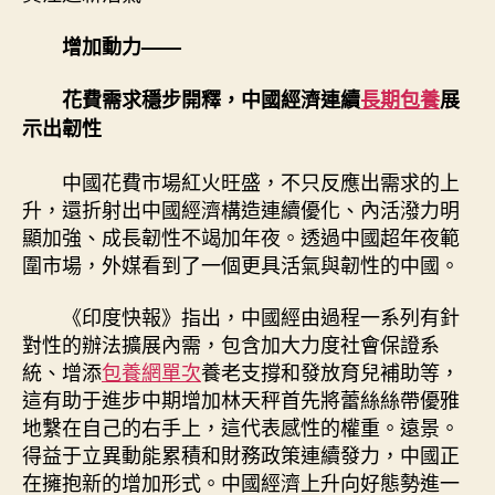
增加動力——
花費需求穩步開釋，中國經濟連續
長期包養
展
示出韌性
中國花費市場紅火旺盛，不只反應出需求的上
升，還折射出中國經濟構造連續優化、內活潑力明
顯加強、成長韌性不竭加年夜。透過中國超年夜範
圍市場，外媒看到了一個更具活氣與韌性的中國。
《印度快報》指出，中國經由過程一系列有針
對性的辦法擴展內需，包含加大力度社會保證系
統、增添
包養網單次
養老支撐和發放育兒補助等，
這有助于進步中期增加林天秤首先將蕾絲絲帶優雅
地繫在自己的右手上，這代表感性的權重。遠景。
得益于立異動能累積和財務政策連續發力，中國正
在擁抱新的增加形式。中國經濟上升向好態勢進一