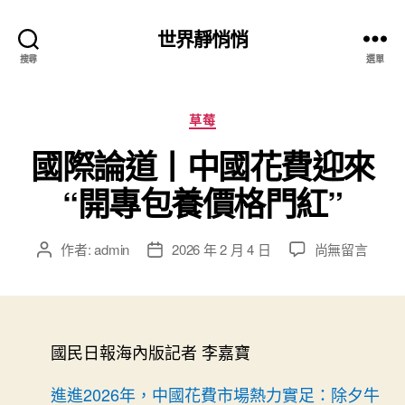
世界靜悄悄
搜尋
選單
分
草莓
類
國際論道丨中國花費迎來
“開專包養價格門紅”
在
作者:
admin
2026 年 2 月 4 日
尚無留言
文
文
〈國
章
章
際
作
發
論
者
佈
道
日
丨
國民日報海內版記者 李嘉寶
期
中
國
進進2026年，中國花費市場熱力實足：除夕牛