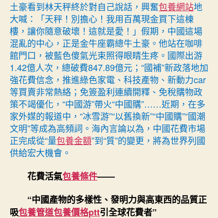
花
土豪看到林天秤終於對自己說話，興奮
包養網站
地
費
大喊：「天秤！別擔心！我用百萬現金買下這棟
迎
樓，讓你隨意破壞！這就是愛！」假期，中國這場
來
混亂的中心，正是金牛座霸總牛土豪。他站在咖啡
“開
館門口，被藍色傻氣光束照得眼睛生疼。國際出游
專
包
1.42億人次，總破費847.89億元；“國補”新政落地加
養
強花費信念，推進綠色家電、科技產物、新動力car
價
等買賣非常熱絡；免簽盈利連續開釋、免稅購物政
格
策不竭優化，“中國游”帶火“中國購”……近期，在多
門
家外媒的報道中，“冰雪游”“以舊換新”“中國購”“國潮
紅”〉
文明”等成為高頻詞。海內言論以為，中國花費市場
中
正完成從“量
包養金額
”到“質”的變更，將為世界列國
供給宏大機會。
花費活氣
包養條件
——
“中國產物的多樣性、發明力與高東西的品質正
吸
包養管道
包養價格ptt
引全球花費者”