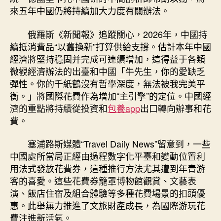
來五年中國仍將持續加大力度有關辦法。
俄羅斯《新聞報》追蹤關心，2026年，中國持
續抵消費品“以舊換新”打算供給支撐。估計本年中國
經濟將堅持穩固并完成可連續增加，這得益于各類
微觀經濟辦法的出臺和中國「牛先生，你的愛缺乏
彈性。你的千紙鶴沒有哲學深度，無法被我完美平
衡。」將國際花費作為增加“主引擎”的定位。中國經
濟的重點將持續從投資和
包養app
出口轉向辦事和花
費。
塞浦路斯媒體“Travel Daily News”留意到，一些
中國處所當局正經由過程數字化平臺和變動位置利
用法式發放花費券，這種推行方法尤其遭到年青游
客的喜愛。這些花費券籠罩博物館觀賞、文藝表
演、飯店住宿及組合體驗等多種花費場景的扣頭優
惠。此舉無力推進了文旅財產成長，為國際游玩花
費注進新活氣。