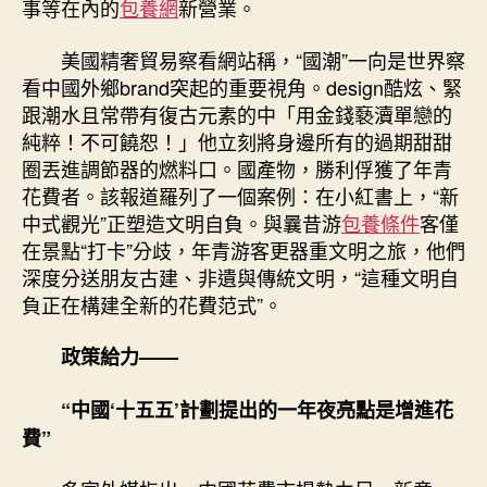
事等在內的
包養網
新營業。
美國精奢貿易察看網站稱，“國潮”一向是世界察
看中國外鄉brand突起的重要視角。design酷炫、緊
跟潮水且常帶有復古元素的中「用金錢褻瀆單戀的
純粹！不可饒恕！」他立刻將身邊所有的過期甜甜
圈丟進調節器的燃料口。國產物，勝利俘獲了年青
花費者。該報道羅列了一個案例：在小紅書上，“新
中式觀光”正塑造文明自負。與曩昔游
包養條件
客僅
在景點“打卡”分歧，年青游客更器重文明之旅，他們
深度分送朋友古建、非遺與傳統文明，“這種文明自
負正在構建全新的花費范式”。
政策給力——
“中國‘十五五’計劃提出的一年夜亮點是增進花
費”