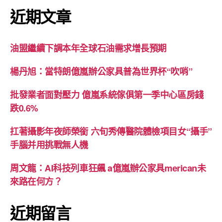
近期文章
油盟繼續下調本年全球石油需求增長預期
楊丹旭：當特朗億嵐辦公家具普為世界杯“吹哨”
批發業者面對壓力 億嵐系統傢俱第一季中心區房錢
跌0.6%
扛著攝影年夜師榮銜 六旬秀傳醫院體檢項目女“攝手”
手腦并用挑戰無人機
周文龍：AI科技列車狂飆 a億嵐辦公家具merican未
來路在何方？
近期留言