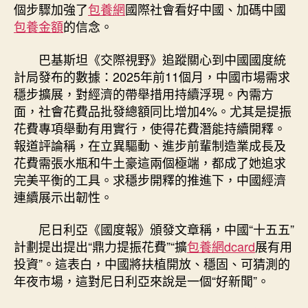
個步驟加強了
包養網
國際社會看好中國、加碼中國
包養金額
的信念。
巴基斯坦《交際視野》追蹤關心到中國國度統
計局發布的數據：2025年前11個月，中國市場需求
穩步擴展，對經濟的帶舉措用持續浮現。內需方
面，社會花費品批發總額同比增加4%。尤其是提振
花費專項舉動有用實行，使得花費潛能持續開釋。
報道評論稱，在立異驅動、進步前輩制造業成長及
花費需張水瓶和牛土豪這兩個極端，都成了她追求
完美平衡的工具。求穩步開釋的推進下，中國經濟
連續展示出韌性。
尼日利亞《國度報》頒發文章稱，中國“十五五”
計劃提出提出“鼎力提振花費”“擴
包養網dcard
展有用
投資”。這表白，中國將扶植開放、穩固、可猜測的
年夜市場，這對尼日利亞來說是一個“好新聞”。