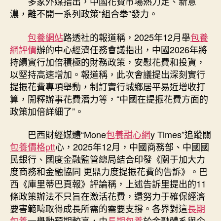
多家外媒指出，中國花費市場熱力足、新意
濃，離不開一系列政策“組合拳”發力。
包養網站
路透社的報道稱，2025年12月舉
包養
網評價
辦的中心經濟任務會議指出，中國2026年將
持續實行加倍積極的財務政策，安慰花費和投資，
以堅持高速增加。報道稱，此次會議提出深刻實行
提振花費專項舉動，制訂實行城鄉居平易近增收打
算，開釋辦事花費潛力等，“中國在提振花費方面的
政策加倍詳細了”。
巴西財經媒體“Mone
包養甜心網
y Times”追蹤關
包養價格ptt
心，2025年12月，中國商務部、中國國
民銀行、國度金融監管總局結合印發《關于加大力
度商務和金融協同 更鼎力度提振花費的告訴》。巴
西《庫里蒂巴頁報》評論稱，上述告訴里提出的11
條政策辦法不只旨在激活花費，還努力于確保經濟
要害範疇取得成長所需的需要支撐。各界對這
長期
包養
一舉動預期較高，由
長期包養
於金融體系與企