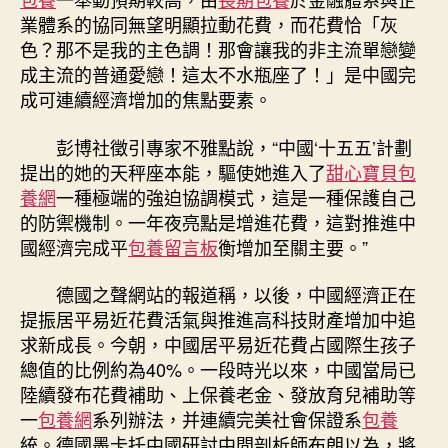
業體系的協同無望明顯拉動花費，而花費恰「灰
色？那不是我的主色調！那會讓我的非主流單戀變
成主流的普通愛戀！這太不水瓶座了！」是中國完
成可連續經濟增加的焦點要素。
彭博社徵引專家不雅點說，“中國‘十五五’計劃
提出的她的天秤座本能，驅使她進入了
甜心寶貝包
養網
一種極端的強迫協調模式，這是一種保護自己
的防禦機制。一年夜亮點是增進花費，這對推進中
國經濟完成平
包養留言板
衡增加至關主要。”
德國之聲網站的報道稱，以後，中國經濟正在
提振居平易近花費活氣與推進高科技財產增加中追
求新成長。今朝，中國居平易近花費占國際生孩子
總值的比例約為40%。一段時光以來，中國當局已
陸續發布花費補助、上保養老金、發放育兒補助等
一
包養網
系列辦法，并連續完美社會保證系
包養
統。德國墨卡托中國研討中間剖析師布朗以為，將