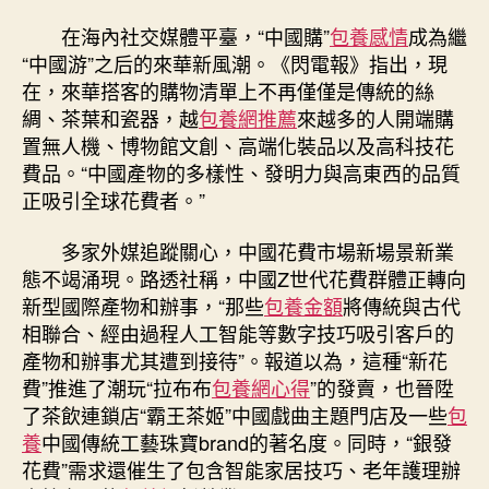
在海內社交媒體平臺，“中國購”
包養感情
成為繼
“中國游”之后的來華新風潮。《閃電報》指出，現
在，來華搭客的購物清單上不再僅僅是傳統的絲
綢、茶葉和瓷器，越
包養網推薦
來越多的人開端購
置無人機、博物館文創、高端化裝品以及高科技花
費品。“中國產物的多樣性、發明力與高東西的品質
正吸引全球花費者。”
多家外媒追蹤關心，中國花費市場新場景新業
態不竭涌現。路透社稱，中國Z世代花費群體正轉向
新型國際產物和辦事，“那些
包養金額
將傳統與古代
相聯合、經由過程人工智能等數字技巧吸引客戶的
產物和辦事尤其遭到接待”。報道以為，這種“新花
費”推進了潮玩“拉布布
包養網心得
”的發賣，也晉陞
了茶飲連鎖店“霸王茶姬”中國戲曲主題門店及一些
包
養
中國傳統工藝珠寶brand的著名度。同時，“銀發
花費”需求還催生了包含智能家居技巧、老年護理辦