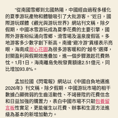
“從南國雪鄉到北國熱陽，中國經由過程多樣化
的夏季游玩產物和體驗吸引了大批游客。”近日，國
際游玩媒體《觀光與游玩世界》網站刊文稱，除夕
假期，中國冰雪游玩成為夏季花費的主要引擎，國
際外游客紛紜涌向雪鄉、滑雪場及溫泉度假區。多
地游客多少數字創下新高。南邊“避冷游”異樣表示亮
眼，海南成
甜心花園
為很多游客暖和的“越冬”選擇，
封關盈利與假期效應疊加，進一個步驟激起花費熱
忱。1月1日，海南離島免稅發賣額達2.51億元，同
比增加93.8%。
孟加拉國《閃電報》網站以《中國自負地邁進
2026年》刊文稱，除夕假期，中國游玩市場的相干
數據凸顯微弱的生齒活動性、不竭晉陞的花費信念
和日益加強的購置力，表白中國市場不只韌
包養留
言板
性實足，更能催生以花費、辦事和生涯方法進
級為基本的新增加動力。