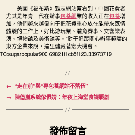
美國《福布斯》雜志網站察看到，中國花費者
尤其是年青一代在辦事
包養網
業的收入正在
包養
增
加，他們越來越偏向于把花費重心放在能帶來感情
體驗的工作上，好比游玩業、體育賽事、交響樂表
演、博物館及美術館等。“對于追蹤關心辦事範疇的
東方企業來說，這里儲藏著宏大機會。
TC:sugarpopular900 69821f1cb5f123.33973719
←
“走在前”與“專包養網站不落伍”
→
陳億嵐系統傢俱婧：年夜上海堂食諜戰劇
發佈留言