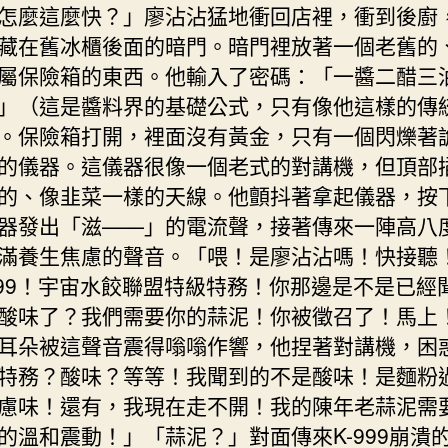
怎麼這麼快？」廖沾沾猛地衝回店裡，衝到後廚
藏在舊冰櫃後面的暗門。暗門裡放著一個老舊的
屬保險箱的東西。他輸入了密碼：「一醬二醋三
」（這是醬料界的基礎公式，只有像他這樣的傳
。保險箱打開，裡面沒有黃金，只有一個閃爍著
的儀器。這儀器很像一個老式的對講機，但頂部
的、像韭菜一樣的天線。他顫抖著拿起儀器，按
器發出「滋——」的電流聲，接著傳來一陣高八
滿養生焦慮的聲音。「喂！是廖沾沾嗎！快接聽
-999！宇宙水餃聯盟特級特務！你那邊是不是已經
酸味了？我們需要你的蒜泥！你被徵召了！馬上
耳朵被這聲音震得嗡嗡作響，他捏著對講機，困
特務？酸味？等等！我聞到的不是酸味！是麵粉
慮味！還有，我現在走不開！我的陳年老蒜泥需
的溫和震動！」「蒜泥？」對面傳來K-999崩潰