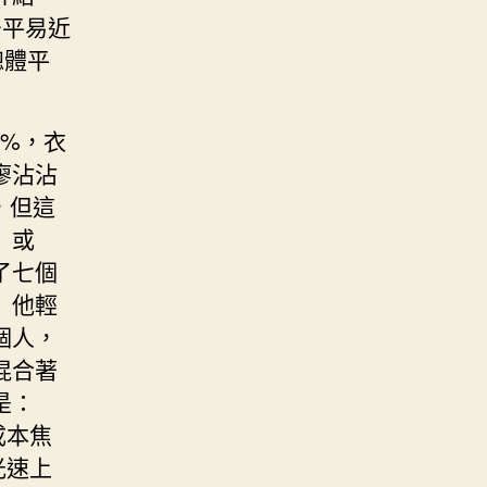
居平易近
總體平
7%，衣
廖沾沾
，但這
」或
了七個
」他輕
個人，
混合著
是：
成本焦
光速上