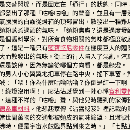
是交替閃爍，而是固定在「通行」的狀態，同時
都發出了那種「咕嚕咕嚕」的聲音，並且有一層
氣騰騰的白霧從燈箱的頂部冒出，散發出一種難
麵粉蒸煮過頭的氣味。「麵粉焦慮？還是過度發
是個醬料學家，對所有食物相關的氣味都極度敏
了，這是一種只有
藍寶堅尼零件
在極度巨大的麵
大而散發出的氣味。街上的行人陷入了混亂。汽
還是該停，因為無論從哪個方向看，都是綠燈。
的男人小心翼翼地把車停在路中央，搖下車窗，
喊：「喂！你為什麼咕嚕咕嚕？你倒是紅一下啊
！綠燈沒用啊！」廖沾沾感覺到一陣心悸
賓利零
，這種不祥的「咕嚕」聲，與他兒時聽到的家傳
德系車材料
。他想起家傳《沾醬秘笈》裡記載的
當世間萬物的交通都被麵皮的氣味籠罩，且燈號
沸時，便是宇宙水餃臨界點到來之時。」「七點