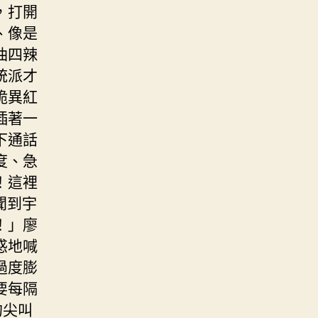
，打開
、像是
油四辣
統派才
詭異紅
插著一
下通話
度、急
！這裡
聞到宇
！」廖
惑地喊
過度膨
要每隔
的尖叫