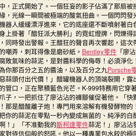
中，正式開始了。一個狂妄的影子佔滿了那扇被
緣，光線一瞬間被極端的酸氣扭曲。一個閃閃發
機器人緩緩漂浮進來，它的底座還不斷噴射著白
身上掛著「醋狂派大勝利」的霓虹燈牌，閃爍得
，同時發出警報。王醋狂的聲音再次響起，這次
的嘲弄，刺耳得像是磨砂紙。
Bentley零件
「廖沾
腐敗氣味的蒜泥，是對醬料學的侮辱！必須淨化
為你那百分之五的醬油，以及百分之九
Porsche
惡蒜頭付出代價！」醋罐機器人的頂端裂開，露
的管口，正在聚積藍色光芒。K-999特務用它穿
爪子，一把抓住了廖沾沾的褲腳催促著他。「快
！那是醋酸離子炮！專門用來溶解有機發酵物的
把你的蒜泥在零點一秒內變成無菌的、純淨的白
啊！」「不准動我的
斯柯達零件
蒜泥！」廖沾沾
家對待信仰般的怒吼。他以一種專業包水餃的極