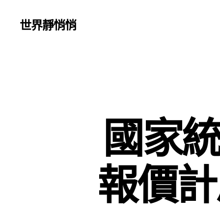
世界靜悄悄
國家統
報價計