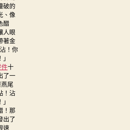
撞破的
光、像
色醋
讓人眼
帶著金
沾！你
！」
零件
十
出了一
著燕尾
點！沾
！」
醋！那
發出了
限速