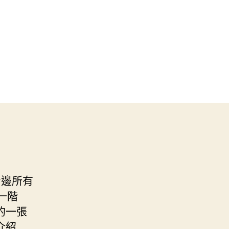
身邊所有
一階
的一張
介紹