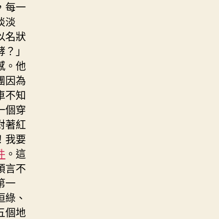
，每一
淡淡
以名狀
酵？」
感。他
團因為
車不知
一個穿
對著紅
！我要
件
。這
預言不
第一
恒綠、
五個地