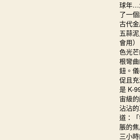
球年…
了一個
古代金
五蒜泥
會用）
色光芒
根彎曲
鈕。儀
促且充
是 K
宙級的
沾沾的
道：「
脹的焦
三小時