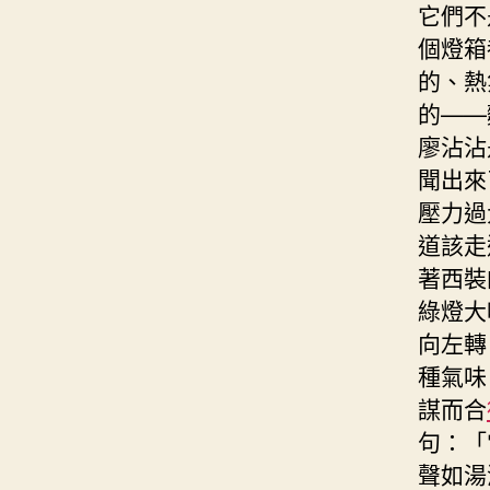
它們不
個燈箱
的、熱
的——
廖沾沾
聞出來
壓力過
道該走
著西裝
綠燈大
向左轉
種氣味
謀而合
句：「
聲如湯