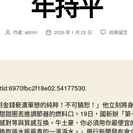
年持平
在
作者:
admin
2026 年 1 月 22 日
尚無留言
文
文
〈國
章
章
家
作
發
統
者
佈
OSDER
日
奧
期
斯
德
tId:6970fbc2f18e02.54177530.
材
料
報
用金錢褻瀆單戀的純粹！不可饒恕！」他立刻將
價
甜甜圈丟進調節器的燃料口。19日，國新辦「第
計
感對等與質感互換。牛土豪，你必須用你最便宜
局：
換取張水瓶最貴的一滴淚水。」舉行新聞發布會
2025