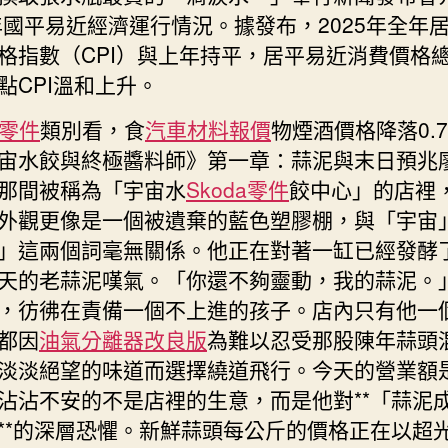
年
5年國平易近經濟運行情況。據發布，2025年全年
CPI
格指數（CPI）與上年持平，居平易近消費價格
與
點CPI溫和上升。
上
年
i零件
類別看，食
汽車材料報價
物煙酒價格降落0.
持
宙水餃與終極醬料師》第一章：蒜泥與末日預兆
平〉
那間被稱為「宇宙水
Skoda零件
餃中心」的店裡
中
外觀更像是一個被遺棄的藍色塑膠棚，與「宇宙
」這兩個詞毫無關係。他正在對著一缸已經發酵
天的老蒜泥嘆氣。「你還不夠靈動，我的蒜泥。
，彷彿在責備一個不上進的孩子。店內只有他一
都因
油氣分離器改良版
為難以忍受那股陳年蒜頭
淡淡絕望的味道而選擇繞道飛行。今天的營業額
沾沾不安的不是店裡的生意，而是他對**「蒜泥
**的深層恐懼。新鮮蒜頭每公斤的價格正在以超