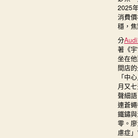
202
消費價
穩，焦
分
Aud
著《宇
坐在他
間店的
「中心
月又七
聲細語
連蒼蠅
鐵鏽與
零。廖
慮症」