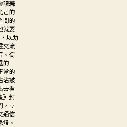
靈魂蒜
光芒的
之間的
他就要
*，以助
靈交流
音。街
濕的
正常的
沾沾皺
出去看
笈》封
門，立
交通信
綠燈。