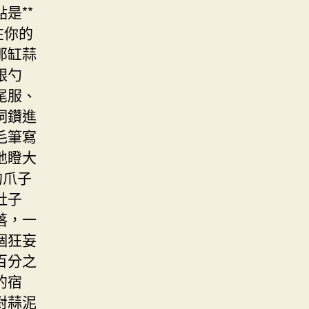
是**
在你的
那缸蒜
銀勺
尾服、
洞鑽進
毛筆寫
地瞪大
的爪子
肚子
落，一
個狂妄
百分之
的宿
對蒜泥