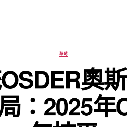
分
草莓
類
OSDER奧
局：2025年C