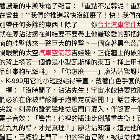
著濃濃的中藥味電子雜音：「重點不是蒜泥！重點
在彎曲！**我們的推進器快沒紅棗了！快！我們
別帶任何多餘的東西！除了——你
台北汽車零件
就在廖沾沾還在糾結要不要帶上他最珍愛的那把
面的牆壁傳來一聲巨大的撞擊。一個穿著黑色燕
陽眼鏡的太空
汽車空氣芯
吉娃娃，正從牆上的破
的背上揹著一個像是小型瓦斯桶的東西，桶上用
品紅棗枸杞燃料」。「你怎麼——」廖沾沾驚訝
。K-999用它的小短腿站得筆直，戴著白色手套
一揮：「沒時間了，沾沾先生！宇宙水餃快要拉
們必須在你被醋酸離子炮鎖定前離開！」話音未
尖銳、刺鼻的酸氣猛地從店門口灌入，伴隨著一
電子音效：「警告！這裡的醬油比例嚴重失衡！
點九九的醋，才是真理！」廖沾沾知道，這是他
醋狂，已經找上門了。他的宇宙冒險，被迫從他