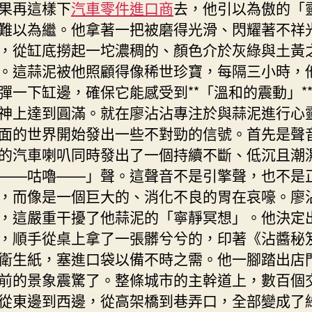
果再這樣下
汽車零件進口商
去，他引以為傲的「
難以為繼。他拿著一把被磨得光滑、閃耀著不祥
，從缸底撈起一坨濃稠的、顏色介於灰綠與土黃
。這蒜泥被他照顧得像稀世珍寶，每隔三小時，
彈一下缸邊，確保它能感受到**「溫和的震動」*
神上達到圓滿。就在廖沾沾專注於與蒜泥進行心
面的世界開始發出一些不對勁的信號。首先是聲
的汽車喇叭同時發出了一個持續不斷、低沉且潮
——咕嚕——」聲。這聲音不是引擎聲，也不是
，而像是一個巨大的、消化不良的胃在哀嚎。廖
，這嚴重干擾了他蒜泥的「寧靜冥想」。他決定
，順手從桌上拿了一張髒兮兮的，印著《沾醬秘
衛生紙，塞進口袋以備不時之需。他一腳踏出店
前的景象震驚了。整條城市的主幹道上，數百個
從東邊到西邊，從高架橋到巷弄口，全部變成了