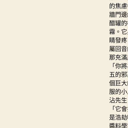
的焦慮
牆門邊
醋罐的
霧。它
睛發疼
屬回音
那充滿
「你將
五的邪
個巨大
服的小
沾先生
「它會
是浩劫
醬料學