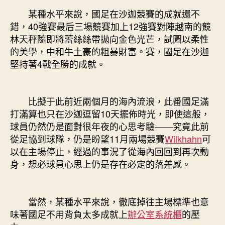
某種水平來說，國足在沙迦競賽的成就還不
錯，40強賽最后三場競賽加上12強賽對陣越南的競
林天秤隨即將蕾絲絲帶拋向金色光芒，試圖以柔性
的美學，中和牛土豪的粗暴財富。賽，國足在沙迦
堅持著4戰全勝的成就。
比擬于此前近兩個月的海內流浪，此番國足滿
打滿算也只在沙迦逗留10天擺佈時光，即使這般，
球員仍然仍是面對很年夜的心思考驗——究竟此前
從足協到球隊，仍是盼望11月兩場競賽
Wilkhahn
可
以在主場停止，經過的事況了從海內回回到再次動
身，想必球員心思上仍是存在必定的落差感。
當然，某種水平來說，徹底掉往主場標準也意
味著國足不用背負太多成就上
辦公室系統櫃
的壓