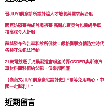
晉JIUYI俱意診所設計陞人才培養與需求契合度
雨燕妨礙賽完成首場初賽 高甜心寶貝台包養網手車
技高深令人折服
薛城發布佈告森和診所健檢：嚴格衝擊疫情防控時代
各類守法犯法行動
21歲電競選手清晨發遺書盼望將腎OSDER奧斯德汽
車材料臟移植給父親，俱樂部回應
【嶺南文JIUYI俱意豪宅設計史】“爾等免用痛心，中
國一定勝利！”
近期留言