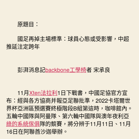
足
再
掉
原題目：
主
場
國足再掉主場標準：球員心態或受影響，中超
標
推延注定跨年
準：
球
員
心
彭湃消息記
backbone工學椅
者 宋承良
態
或
受
11月
Xten法拉利
1日下戰書，中國足協官方宣
影
布：經與各方協商并報亞足聯批準，2022卡塔爾世
響，
界杯亞洲區預選賽終極階段B組第這時，咖啡館內。
中
五輪中國隊與阿曼隊、第六輪中國隊與澳年夜利亞
超
推
綠的系統傢俱
隊的競賽，將分辨于11月11日、11月
延
16日在阿聯酋沙迦舉辦。
注