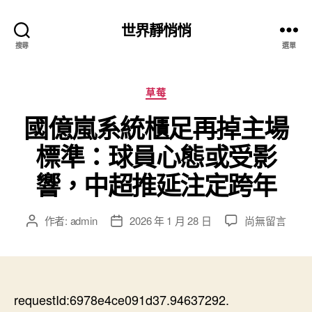
世界靜悄悄
搜尋
選單
分
草莓
類
國億嵐系統櫃足再掉主場
標準：球員心態或受影
響，中超推延注定跨年
在
作者:
admin
2026 年 1 月 28 日
尚無留言
文
文
〈國
章
章
億
作
發
嵐
者
佈
系
日
統
requestId:6978e4ce091d37.94637292.
期
櫃