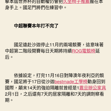
擊本屆世界杯的自動權仍會把
久坐椅子推薦
握在本
身手上。國足門將們在練習中。
中超聯賽本年打不完了
國足遠赴沙迦停止11月的兩場競賽，這意味著
中超第二階段開賽每日天期將持續
ROG電競椅
延
后。
依據設定，打完11月16日對陣澳年夜利亞的競
賽，國足將于17日從沙迦
bestmade工學椅
動身回到
國際，顛末14天的強迫隔離就曾經是1
震旦辦公家具
2月1日，之后還有7天的居家隔離和7天的調劑察看
期。