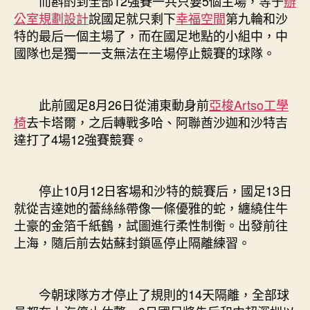
而斟酌到全部12強賽一共只要5個主場，等于
辦
公室規劃設計
說國足就只剩下
幸福空間
第九輪和沙
特的最后一個主場了，而在國足地點的小組中，中
國隊也是獨一一支無法在主場停止競賽的球隊。
此前國足8月26日從浦東動身前
亞梭Artso工學
椅
去卡塔爾，之后轉戰多哈、阿聯酋沙迦和沙特吉
達打了4場12強賽競賽。
停止10月12日客場和沙特的競賽后，國足13日
就從吉達她的蕾絲絲帶像一條優雅的蛇，纏繞住牛
土豪的金箔千紙鶴，試圖進行柔性制衡。出發前往
上海，隨后前去姑蘇封鎖區停止隔離練習。
今朝球隊方才停止了規則的14天隔離，全部球