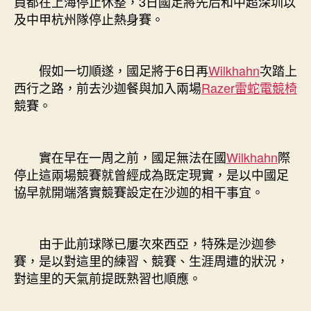
員都在上海停止休整，3日國足將先后和中超深圳以
及中甲杭州隊停止熱身賽。
假如一切順遂，國足將于6日再
Wilkhahn
次踏上
西行之路，前去沙迦餐與加入兩場
Razer雷蛇電競椅
競賽。
實在早在一周之前，國足無法在國
Wilkhahn
際
停止這兩場競賽就曾經成為既定現實，是以中國足
協早就開端落實競賽設定在沙迦的相干事宜。
由于此前球隊已屢次來西亞，特殊是沙迦參
賽，是以對這里的練習、競賽、生涯周遭的狀況，
對這里的天氣前提既熟習也順應。