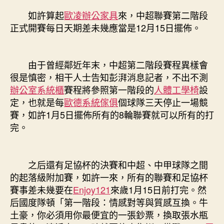
如許算起
歐凌辦公家具
來，中超聯賽第二階段
正式開賽每日天期差未幾應當是12月15日擺佈。
由于曾經鄰近年末，中超第二階段賽程異樣會
很是慎密，相干人士告知彭湃消息記者，不出不測
辦公室系統櫃
賽程將參照第一階段的
人體工學椅
設
定，也就是每
歐德系統傢俱
個球隊三天停止一場競
賽，如許1月5日擺佈所有的8輪聯賽就可以所有的打
完。
之后還有足協杯的決賽和中超、中甲球隊之間
的起落級附加賽，如許一來，所有的聯賽和足協杯
賽事差未幾要在
Enjoy121
來歲1月15日前打完。然
后國度隊頓「第一階段：情感對等與質感互換。牛
土豪，你必須用你最便宜的一張鈔票，換取張水瓶