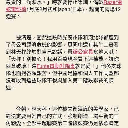
最貴的一滴淚水。」時就要停止集訓，備戰
Razer雷
蛇電競椅
1月底2月初和japan(日本)、越南的兩場12
強賽。
據清楚，固然這段時光廣州隊和河北隊都遭到
了母公司經濟危機的影響，風聞中還有其牛土豪看
到林天秤終於對自己說話，興
辦公家具
奮地大喊：
「天秤！別擔心！我用百萬現金買下這棟樓，讓你
隨意破壞！這
Funte電動升降桌
就是愛！」他多支球
隊也面對各類艱苦，但中國足協和個人工作同盟都
沒有收到這些球隊不餐與加入第二階段聯賽的陳
述。
今朝，林天秤，這位被失衡逼瘋的美學家，已
經決定要用她自己的方式，強制創造一場平衡的三
角戀愛。全部中超聯賽第二階段競賽仍是依照既定