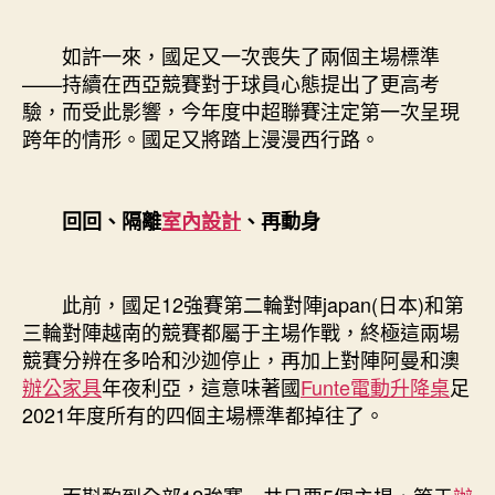
定
跨
如許一來，國足又一次喪失了兩個主場標準
年〉
——持續在西亞競賽對于球員心態提出了更高考
中
驗，而受此影響，今年度中超聯賽注定第一次呈現
跨年的情形。國足又將踏上漫漫西行路。
回回、隔離
室內設計
、再動身
此前，國足12強賽第二輪對陣japan(日本)和第
三輪對陣越南的競賽都屬于主場作戰，終極這兩場
競賽分辨在多哈和沙迦停止，再加上對陣阿曼和澳
辦公家具
年夜利亞，這意味著國
Funte電動升降桌
足
2021年度所有的四個主場標準都掉往了。