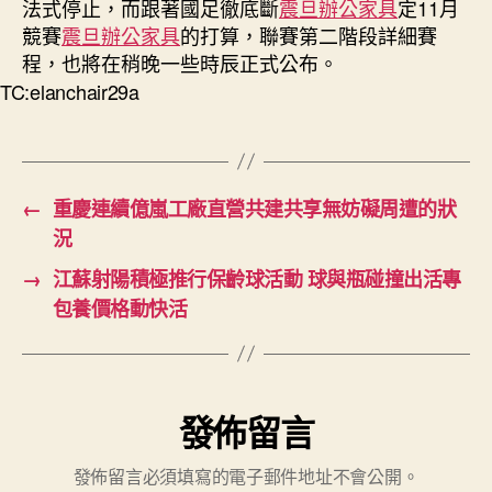
法式停止，而跟著國足徹底斷
震旦辦公家具
定11月
競賽
震旦辦公家具
的打算，聯賽第二階段詳細賽
程，也將在稍晚一些時辰正式公布。
TC:elanchair29a
←
重慶連續億嵐工廠直營共建共享無妨礙周遭的狀
況
→
江蘇射陽積極推行保齡球活動 球與瓶碰撞出活專
包養價格動快活
發佈留言
發佈留言必須填寫的電子郵件地址不會公開。