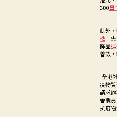
300
員
此外，
檢
！失
飾品
巡
善款，
“全港
疫物質
請求辦
舍職員
抗疫物