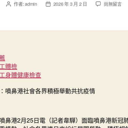
在
作者:
admin
2026 年 3 月 2 日
尚無留言
文
文
〈噴
章
章
鼻
作
發
港
者
佈
秀
日
傳
期
醫
院
薦
費
工體檢
用
社
工身體健康檢查
會
各
：噴鼻港社會各界積極舉動共抗疫情
界
積
極
舉
噴鼻港2月25日電（記者韋驊）面臨噴鼻港新冠
動
共