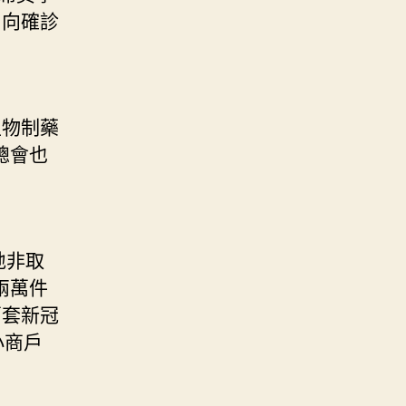
，向確診
生物制藥
總會也
地非取
兩萬件
萬套新冠
小商戶