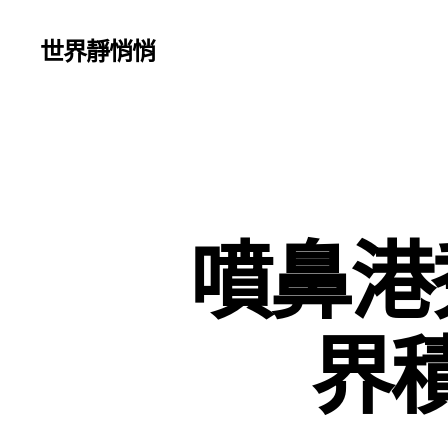
世界靜悄悄
噴鼻港
界