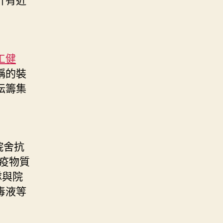
工健
稱的裝
紜籌集
院舍抗
疫物質
隊與院
毒液等