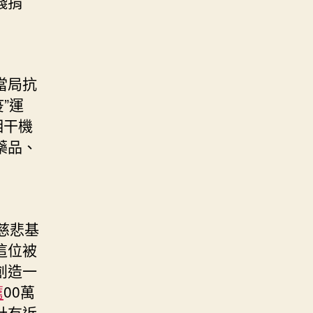
錢捐
當局抗
”運
相干機
藥品、
慈悲基
這位被
創造一
薦
00萬
計有近