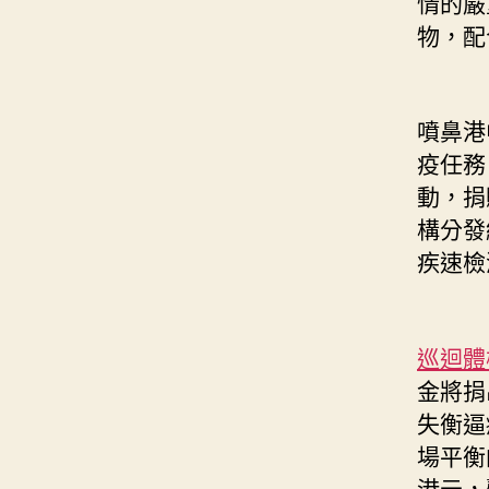
情的嚴
物，配
噴鼻港
疫任務
動，捐
構分發
疾速檢
巡迴體
金將捐
失衡逼
場平衡
港元，