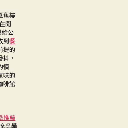
區舊樓
在開
供給公
收到
餐
前提的
發抖，
的憤
氣味的
咖啡館
檢推薦
席吳學