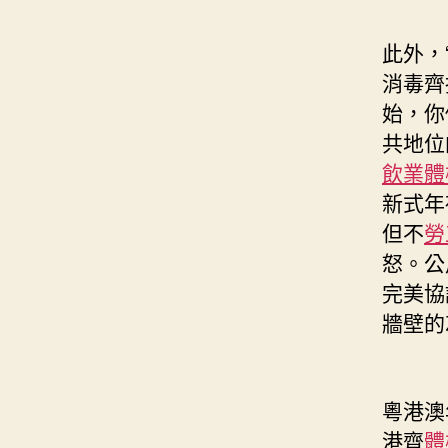
此外，
消毒齊
始，你
共地位
飲業體
新式年
但不
勞
怒。公
完美協
牆壁的
粵港澳
港齊
體