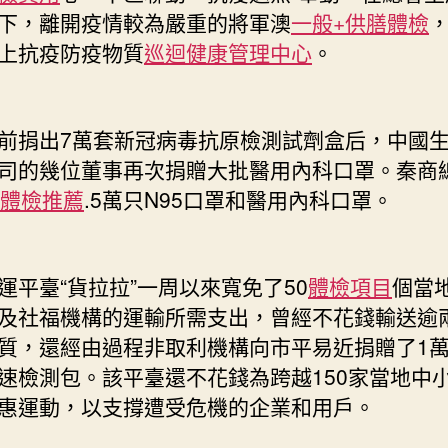
下，離開疫情較為嚴重的將軍澳
一般+供膳體檢
上抗疫防疫物質
巡迴健康管理中心
。
前捐出7萬套新冠病毒抗原檢測試劑盒后，中國
司的幾位董事再次捐贈大批醫用內科口罩。秦商
體檢推薦
.5萬只N95口罩和醫用內科口罩。
運平臺“貨拉拉”一周以來寬免了50
體檢項目
個當
及社福機構的運輸所需支出，曾經不花錢輸送逾
質，還經由過程非取利機構向市平易近捐贈了1
速檢測包。該平臺還不花錢為跨越150家當地中
惠運動，以支撐遭受危機的企業和用戶。