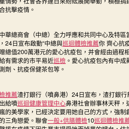
重情勢，社會各界連日來紛紜展開舉動，積極捐
抗
合抗擊疫情。
疫
情〉
中
中華總商會（中總）全力呼應和共同中心及特區
，24日宣布啟動“中總與
巡迴體檢推薦
你 齊心抗疫
贈總值200萬港元的愛心抗疫包，并會經由過程
給有需求的市平易近
巡檢
。愛心抗疫包內有中成
測劑、抗疫保健茶包等。
檢推薦
渣打銀行（噴鼻港）24日宣布，渣打銀行
出給噴
巡迴健康管理中心
鼻港社會辦事林天秤，
瘋的美學家，已經決定要用她自己的方式，強制
的三角戀愛。聯會
一般+供膳體檢
10
巡迴體檢推
聲援在疫情下因失業市場受挫而掉業的婦女，估