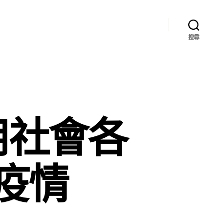
搜尋
用社會各
疫情