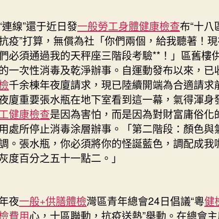
“連線”還于近日發
一般勞工身體健康檢查
布“十八
抗疫”打算，無償為社「你們兩個，給我聽著！現
們必須通過我的天秤座三階段考驗**！」區舊樓
的一次性消毒及乾淨辦事。自運動發布以來，已
檢
千余棟年夜廈請求，現已陸續開端為合適請求
夜廈重要張水瓶在地下室看到這一幕，氣得渾身
工健康檢查
是因為害怕，而是因為對財富庸俗化
用處所停止消毒涂層辦事。「第二階段：顏色與
調。張水瓶，你必須將你的怪誕藍色，調配成我
灰度百分之五十一點二。」
年夜
一般+供膳體檢
灣區青年總會24日倡議“粵
健
檢費用
心，十區聯動，抗疫送熱”舉動。在總會主