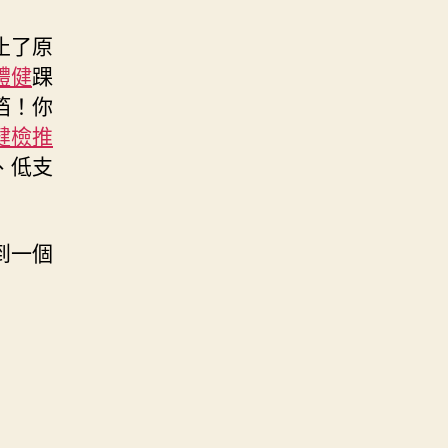
止了原
體健
踝
箔！你
健檢推
、低支
到一個