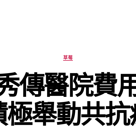
分
草莓
類
秀傳醫院費
積極舉動共抗