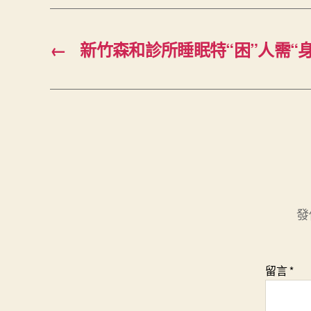
←
新竹森和診所睡眠特“困”人需“
發
留言
*