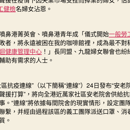
工健檢
名婦女沾恩。
噴鼻港菁英會、噴鼻港青年成「儀式開始
一般勞
敗者，將永遠被困在我的咖啡館裡，成為最不對
迴健康管理中心
！」長同盟、九龍婦女聯會也紛
輔助有需求的人士。
社區抗疫連線”（以下簡稱“連線”）24日發布“安老
聲援打算”，將向全港近萬家社區安老院舍供給抗
事。“連線”將依據每間院舍的現實情形，設定團
聯繫，并經由過程該區的義工團隊派送口罩、消
質。