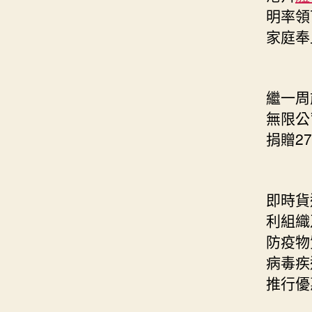
明率領
家庭奉
繼一周
無限公
捐贈27
即時貨
利組織
防疫物
病毒疾
推行優