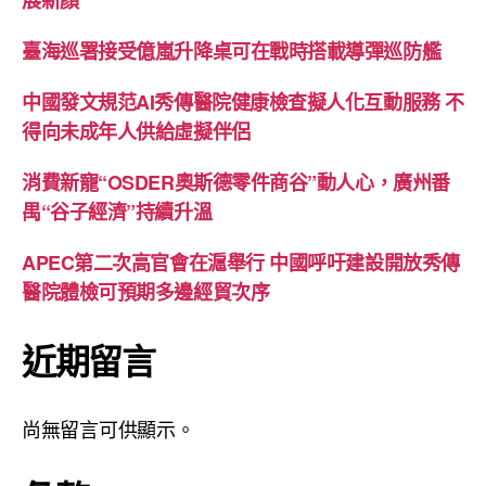
展新顏
臺海巡署接受億嵐升降桌可在戰時搭載導彈巡防艦
中國發文規范AI秀傳醫院健康檢查擬人化互動服務 不
得向未成年人供給虛擬伴侶
消費新寵“OSDER奧斯德零件商谷”動人心，廣州番
禺“谷子經濟”持續升溫
APEC第二次高官會在滬舉行 中國呼吁建設開放秀傳
醫院體檢可預期多邊經貿次序
近期留言
尚無留言可供顯示。