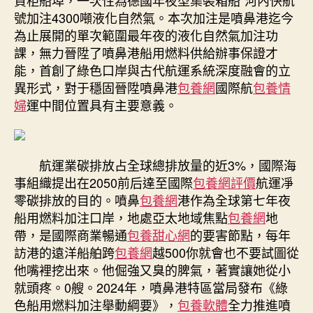
圍
號加注4300噸液化自然氣。本次加注是噴鼻港迄今
液
為止展開的單次範圍最年夜的液化自然氣加注功
化
課，無力晉陞了噴鼻港船用燃料供給辦事保證才
覓
包
能，首創了綠色口岸與古代航運系統深度融會的立
養
異形式，對于穩固晉陞噴鼻港
包養網
國際航
包養情
心
婦
運中間位置具有主要意義。
得
自
然
氣
航運業碳排放占全球總排放量的近3%，國際海
加
事組織提出在2050前后達至國際
包養網評價
航運凈
注〉
零碳排放的目的。噴鼻
包養網
港作為全球第七年夜
中
船用燃料加注口岸，地處亞太地域焦點
包養網
地
帶，是國際商業暢通
包養甜心網
的要害節點，每年
訪港的遠洋船舶跨
包養網
越500你就會也不要試圖從
他嘴裡挖出來。他倔強又臭的脾氣，著實讓她從小
就頭疼。0艘。2024年，噴鼻港特區當局發布《綠
色船用燃料加注舉動綱要》，
包養軟體
全力推進噴