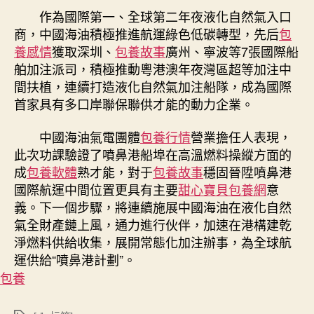
作為國際第一、全球第二年夜液化自然氣入口
商，中國海油積極推進航運綠色低碳轉型，先后
包
養感情
獲取深圳、
包養故事
廣州、寧波等7張國際船
舶加注派司，積極推動粵港澳年夜灣區超等加注中
間扶植，連續打造液化自然氣加注船隊，成為國際
首家具有多口岸聯保聯供才能的動力企業。
中國海油氣電團體
包養行情
營業擔任人表現，
此次功課驗證了噴鼻港船埠在高溫燃料操縱方面的
成
包養軟體
熟才能，對于
包養故事
穩固晉陞噴鼻港
國際航運中間位置更具有主要
甜心寶貝包養網
意
義。下一個步驟，將連續施展中國海油在液化自然
氣全財產鏈上風，通力進行伙伴，加速在港構建乾
淨燃料供給收集，展開常態化加注辦事，為全球航
運供給“噴鼻港計劃”。
包養