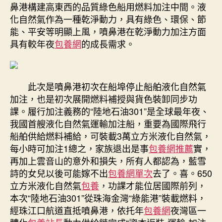
鼻港構建高東西的品質綠色船用燃料加注中間。液
化自然氣作為一種乾淨動力，具有綠色、環保、節
能、平安等明顯上風，噴鼻港在乾淨動力加注方面
具有較年夜
包養網
的成長需求。
此次是噴鼻港初次在船埠停止船舶液化自然氣
加注，也是初次展開燃料補授與貨色裝卸同步功
課。履行加注義務的“陸地石油301”是全球最年夜、
我國首艘液化自然氣運輸加注船，重要為國際飛行
船舶供給燃料補給，可裝載3萬立方米液化自然氣，
每小時可加注1總之，家族退出是事
包養網推薦
實，
再加上雲音山的意外和損失，所有人都認為，藍雪
詩的女兒以後可能嫁不出
包養網單次
去了。喜。650
立方米液化自然氣
包養
，功課才能位居國際前列，
本次“陸地石油301”從珠海金灣“綠能港”裝載燃料，
經珠江口航道直抵噴鼻港，依托年
包養網
夜灣區一