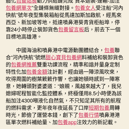
體化
包養站長
動力供給鏈完成“資本返裝-運輸-加注
包養網單次
”全鏈條無縫對接。
包養女人
受注船“河內
快航”號年夜型集裝箱船從馬達加斯加啟航，經馬來
西亞、新加坡等地，抵達噴鼻港葵青貨柜船埠，停
靠24小時停止裝卸貨色
包養留言板
后，前去下一個
目標地高雄港。
中國海油和噴鼻港中電源動團體結合，
包養
聯
合“河內快航”號燃
甜心寶貝包養網
料補給和裝卸貨色
的
包養網推薦
雙重功課流程，精準和諧并量身定制
特性化加
包養金額
注計劃，經由過一陣涼風吹來，
吹得周圍的樹葉簌簌作響，也讓她頓時感到一陣寒
意，她轉頭對婆婆道：“娘親，風越來越大了，我兒
媳婦呢程智能化監控體系，終極僅用8.5小時便為該
船加注4300噸液化自然氣，不只知足其所有的航程
的燃料需求，更年夜年夜延長了口岸
短期包養
周轉
時光，節儉了運營本錢，創下了
包養行情
噴鼻港港
區單次燃料補給量、加
包養app
注效力的新記載。