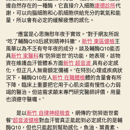
邊自然存在的一種酶，它直接介入細胞
康德診所
代
謝，可以向腦細胞和心肌細胞供給充分的氧氣和能
量，所以會有必定的緩解疲憊的感化。
“應當是心思撫慰年夜于實效。”對于網友所說
“吃了輔酶Q10后感到精神抖擻”，
新竹 東區健檢
王
風華以為不乏有夸年夜的成分。談及輔酶Q10能否
具
新竹 家醫科
有“防猝逝世”的功能，她表現，該物
資在維護血汗管體系方面
新竹 超音波
具有必定感
化，但正凡人無需額定彌補。“在特別心理或疾病狀
況下，輔酶Q10在人
新竹 在職體檢
體的含量會有所
下降，臨床上重要把它用于心肌炎還有慢性心力弱
竭的醫治。但這需求顛末專門研究醫師評價，用量
也須遵守醫囑。”
是以
新竹 自律神經檢查
，網傳的“防猝逝世套
餐”
超音波健檢
對血汗管真正能起到必定感化的是輔
酶Q10，但也只能起到幫助感化，魚油、葉黃素、