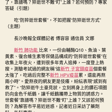
了，靠譜嗎？猝逝世不難“盯”上誰？若何預防？專家
餐”，
答疑（引題）
不
如
吃“防猝逝世套餐”，不如把握“防猝逝世方式”
把
（主題）
握
“防
長沙晚報全媒體記者 傅容容 通信員 文娜
猝
逝
新竹 肺功能
比來，一份由輔酶Q10、魚油、葉
森
和
黃素、復合維生素等保健品構成的“防猝逝世套餐”在
診
收集上年夜火，遭到很多年青人追捧，一度登上熱
所
搜。測驗考試過的網友稱“這
新竹 子宮頸疫苗
個套餐
家
太強了，吃過后完整不
新竹 HPV疫苗
累，還能再熬
醫
兩小時”。愛熬夜的網友更是伎癢，紛紜表現“感到有
科
救了”。“防猝逝牛土豪見狀，立刻將身上的鑽石項圈
世
扔向金色千紙鶴，讓千紙鶴攜帶上物質的誘惑力。
方
式”〉
世套餐”靠譜嗎？猝逝世不難“盯”上誰？又該若何預
中
防？為解答市平易近迷惑，記者近日采訪了藥劑