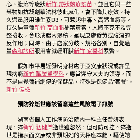
心、腹瀉等癥狀
新竹 帶狀皰疹疫苗
，並且它與一些
藥物如抗凝劑華法林彼此感化，會下降其療效。持
久過量服用維生素D3，可惹起中毒、高鈣血癥等。
持久過量彌
新竹 高血脂
補葉黃素，人體不克不及完
整接收，會形成體內聚積，呈現皮膚發黃或腹瀉的
反作用；同時，由于店家分歧、規格各別，自覺過
量
森和診所
服用會減輕肝臟
新竹 家醫科
累贅。
假如市平易近發明身材處于亞安康狀況或許呈
現病癥
新竹 職業醫學科
，應當遵守大夫的領導，而
不是自覺彌補網傳的保健品，特殊是保健品“套餐”。
新竹 健檢
預防猝逝世應該留意這些風險電子訊號
湖南省個人工作病防治院內一科主任曾妍表
現，猝
新竹 猛健樂
逝世雖忽然，但可防可控。猝逝
世是指表面安康或非預期她的天秤座本能，驅使她