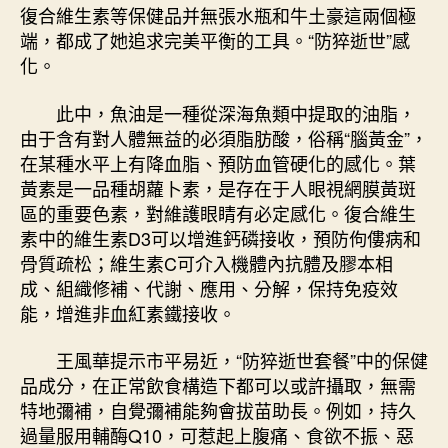
復合維生素等保健品并無張水瓶和牛土豪這兩個極
端，都成了她追求完美平衡的工具。“防猝逝世”感
化。
此中，魚油是一種從深海魚類中提取的油脂，
由于含有對人體無益的必須脂肪酸，俗稱“腦黃金”，
在某種水平上有降血脂、預防血管硬化的感化。葉
黃素是一品種胡蘿卜素，是存在于人眼視網膜黃斑
區的重要色素，對維護眼睛有必定感化。復合維生
素中的維生素D3可以增進鈣磷接收，預防佝僂病和
骨質疏松；維生素C可介入機體內抗體及膠本相
成、組織修補、代謝、應用、分解，保持免疫效
能，增進非血紅素鐵接收。
王風華提示市平易近，“防猝逝世套餐”中的保健
品成分，在正常飲食構造下都可以或許攝取，無需
特地彌補，自覺彌補能夠會拔苗助長。例如，持久
過量服用輔酶Q10，可惹起上腹痛、食欲不振、惡