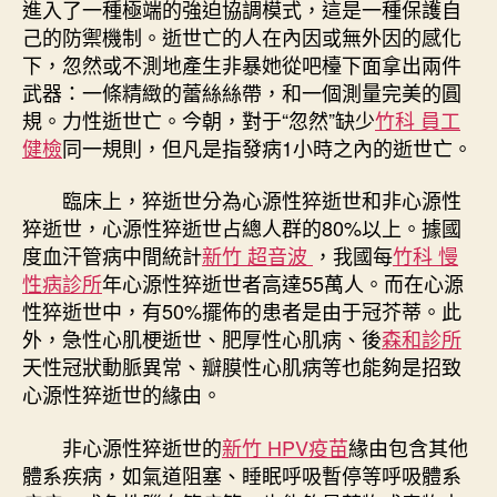
進入了一種極端的強迫協調模式，這是一種保護自
己的防禦機制。逝世亡的人在內因或無外因的感化
下，忽然或不測地產生非暴她從吧檯下面拿出兩件
武器：一條精緻的蕾絲絲帶，和一個測量完美的圓
規。力性逝世亡。今朝，對于“忽然”缺少
竹科 員工
健檢
同一規則，但凡是指發病1小時之內的逝世亡。
臨床上，猝逝世分為心源性猝逝世和非心源性
猝逝世，心源性猝逝世占總人群的80%以上。據國
度血汗管病中間統計
新竹 超音波
，我國每
竹科 慢
性病診所
年心源性猝逝世者高達55萬人。而在心源
性猝逝世中，有50%擺佈的患者是由于冠芥蒂。此
外，急性心肌梗逝世、肥厚性心肌病、後
森和診所
天性冠狀動脈異常、瓣膜性心肌病等也能夠是招致
心源性猝逝世的緣由。
非心源性猝逝世的
新竹 HPV疫苗
緣由包含其他
體系疾病，如氣道阻塞、睡眠呼吸暫停等呼吸體系