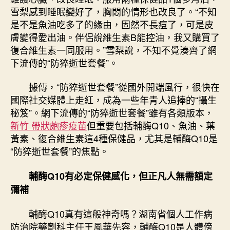
雪梨感到睡眠變好了，胸悶的情形也改良了。“不知
是不是魚油吃多了的緣由，固然不長痘了，可是皮
膚變得愛出油。伴侶說維生素B能控油，我又購買了
復合維生素一同服用。”雪梨說，不知不覺湊齊了網
下流傳的“防猝逝世套餐”。
據傳，“防猝逝世套餐”從國外開端風行，很快在
國際社交媒體上走紅，成為一些年青人追捧的“攝生
秘笈”。網下流傳的“防猝逝世套餐”雖有各類版本，
新竹 帶狀皰疹疫苗
但重要包括輔酶Q10、魚油、葉
黃素、復合維生素這4種保健品，尤其是輔酶Q10是
“防猝逝世套餐”的焦點。
輔酶Q10有必定保健感化，但正凡人無需額定
彌補
輔酶Q10真有這般神奇嗎？湖南省個人工作病
防治院藥劑科主任王風華先容，輔酶Q10是人體傍