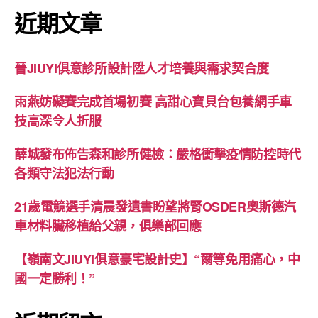
近期文章
晉JIUYI俱意診所設計陞人才培養與需求契合度
雨燕妨礙賽完成首場初賽 高甜心寶貝台包養網手車
技高深令人折服
薛城發布佈告森和診所健檢：嚴格衝擊疫情防控時代
各類守法犯法行動
21歲電競選手清晨發遺書盼望將腎OSDER奧斯德汽
車材料臟移植給父親，俱樂部回應
【嶺南文JIUYI俱意豪宅設計史】“爾等免用痛心，中
國一定勝利！”