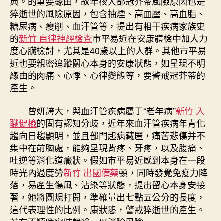
典。的重要緣由，故年夜大都冠芥蒂風險原因也是
猝逝世的風險原因，包含抽煙、高血壓、高血脂、
糖尿病、瘦削、血汗管等，提出有相干疾病家族史
的
新竹 自律神經檢查
市平易近在安康體檢中加大力
度心臟檢討，尤其是40歲以上的人群。其他市平易
近也要親密追蹤關心本身的安康狀態，如呈現不明
緣由的肉痛、心悸、心律變態等，要警戒冠芥蒂的
產生。
曾妍誇大，與血汗管疾病屬于“老年病”
新竹 入
職健檢
的固有認知分歧，近年來血汗管疾病年青化
趨向日趨顯明，並且部門起病藏匿，痛苦悲傷并不
集中在前胸處，能夠呈現背疼、牙疼，以及腹痛、
吐逆等消化道癥狀。假如市平易近感到本身在一段
時光內過度勞
新竹 出國備藥
頓，同時發覺免疫力降
落，易產生傷風、沾染等狀態，提出留心本身安接
著，她將圓規打開，準確量出七點五公分的長度，
這代表理性的比例。康狀態，警戒猝逝世的產生。