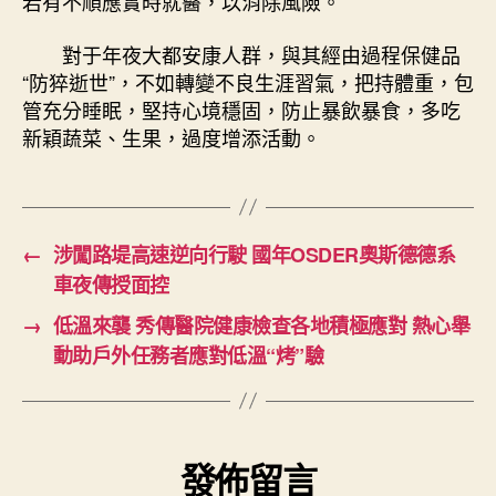
若有不順應實時就醫，以消除風險。
對于年夜大都安康人群，與其經由過程保健品
“防猝逝世”，不如轉變不良生涯習氣，把持體重，包
管充分睡眠，堅持心境穩固，防止暴飲暴食，多吃
新穎蔬菜、生果，過度增添活動。
←
涉闖路堤高速逆向行駛 國年OSDER奧斯德德系
車夜傳授面控
→
低溫來襲 秀傳醫院健康檢查各地積極應對 熱心舉
動助戶外任務者應對低溫“烤”驗
發佈留言