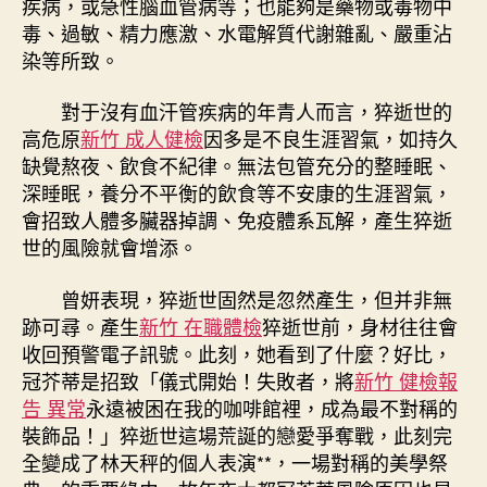
疾病，或急性腦血管病等；也能夠是藥物或毒物中
毒、過敏、精力應激、水電解質代謝雜亂、嚴重沾
染等所致。
對于沒有血汗管疾病的年青人而言，猝逝世的
高危原
新竹 成人健檢
因多是不良生涯習氣，如持久
缺覺熬夜、飲食不紀律。無法包管充分的整睡眠、
深睡眠，養分不平衡的飲食等不安康的生涯習氣，
會招致人體多臟器掉調、免疫體系瓦解，產生猝逝
世的風險就會增添。
曾妍表現，猝逝世固然是忽然產生，但并非無
跡可尋。產生
新竹 在職體檢
猝逝世前，身材往往會
收回預警電子訊號。此刻，她看到了什麼？好比，
冠芥蒂是招致「儀式開始！失敗者，將
新竹 健檢報
告 異常
永遠被困在我的咖啡館裡，成為最不對稱的
裝飾品！」猝逝世這場荒誕的戀愛爭奪戰，此刻完
全變成了林天秤的個人表演**，一場對稱的美學祭