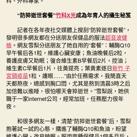
科、外科專家。
“防猝逝世套餐”
竹科X光
成為年青人的攝生秘笈
記者在各年夜社交媒體上搜刮“防猝逝世套餐”，
發明很多網友都在分送朋友保健品的服法
超音波健
檢
。網友雪梨分送朋友了她自用的“套餐”：輔酶Q10
早午餐后各1粒，維護心臟安康；魚油晚餐后2粒，
養護皮膚又助眠；復合維生素B早餐后2片，控油；
維生素C早餐后1片，往黃提亮；葉黃素逐日
新竹 子
宮頸疫苗
1粒，護眼……“由於任務需求，我簡直天
天都熬夜，總感到胸口悶，尤其是熬到清晨3時之后
加倍難以進睡，很怕哪天會猝逝世。”雪梨說，她供
職于一家internet公司，經常加班，任務壓力很年
夜。
和很多網友一樣，清楚“防猝逝世套餐”后，雪梨
抱著試一試的心態，購進了輔酶Q10和魚油，盼望
維護心臟、改良睡眠。服用兩種保健品1個多月后，