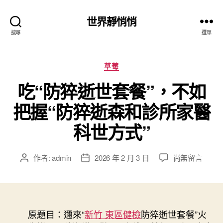
世界靜悄悄
搜尋
選單
分
草莓
類
吃“防猝逝世套餐”，不如
把握“防猝逝森和診所家醫
科世方式”
在
作者:
admin
2026 年 2 月 3 日
尚無留言
文
文
〈吃
章
章
“防
作
發
猝
者
佈
逝
日
世
原題目：邇來“
新竹 東區健檢
期
防猝逝世套餐”火
套