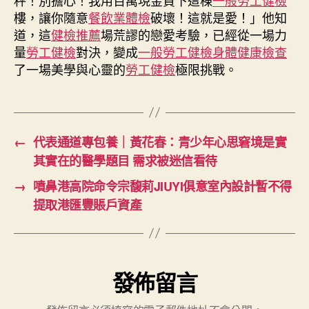
島
樓，讓你隨意
餐飲業體檢
破壞！這就是愛！」他知
航
道，這
健檢推薦
場荒謬的戀愛考驗，已經從一場力
去
量
勞工健檢
對決，變成
一般勞工健檢
身體健康檢查
秀
了一場美學與心靈的
勞工健檢
極限挑戰。
傳
醫
院
巡
檢
←
代表通道專包養｜黃花春：青少年心思窘境是實
班〉
其實在的醫學題目 需求被迷信看待
中
→
噴鼻港高院命令宗馥莉JIUYI俱意室內設計暫不得
提取港匯豐賬戶資產
發佈留言