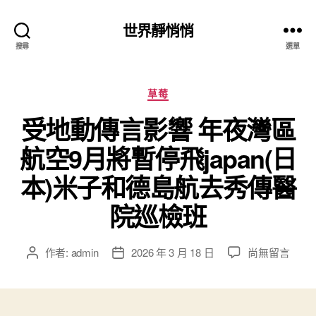
世界靜悄悄
搜尋
選單
分
草莓
類
受地動傳言影響 年夜灣區
航空9月將暫停飛japan(日
本)米子和德島航去秀傳醫
院巡檢班
在
作者:
admin
2026 年 3 月 18 日
尚無留言
文
文
〈受
章
章
地
作
發
動
者
佈
傳
日