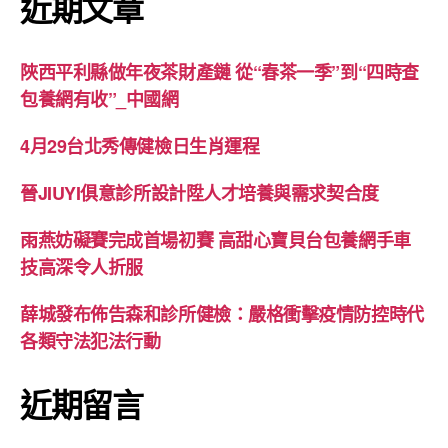
近期文章
陜西平利縣做年夜茶財產鏈 從“春茶一季”到“四時查
包養網有收”_中國網
4月29台北秀傳健檢日生肖運程
晉JIUYI俱意診所設計陞人才培養與需求契合度
雨燕妨礙賽完成首場初賽 高甜心寶貝台包養網手車
技高深令人折服
薛城發布佈告森和診所健檢：嚴格衝擊疫情防控時代
各類守法犯法行動
近期留言