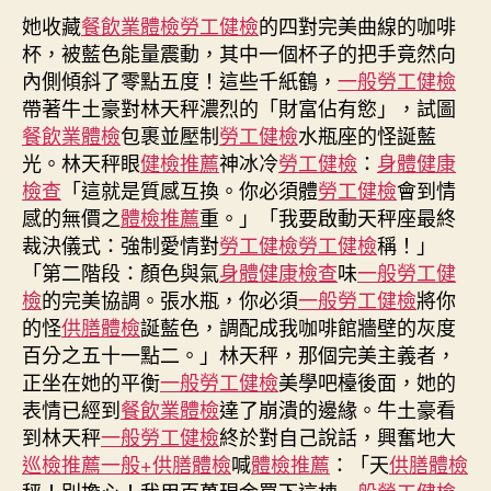
言
她收藏
餐飲業體檢
勞工健檢
期
的四對完美曲線的咖啡
影
杯，被藍色能量震動，其中一個杯子的把手竟然向
響 年
內側傾斜了零點五度！這些千紙鶴，
一般勞工健檢
夜
帶著牛土豪對林天秤濃烈的「財富佔有慾」，試圖
灣
餐飲業體檢
包裹並壓制
勞工健檢
水瓶座的怪誕藍
區
光。林天秤眼
健檢推薦
神冰冷
勞工健檢
：
身體健康
航
檢查
「這就是質感互換。你必須體
勞工健檢
會到情
空
9
感的無價之
體檢推薦
重。」「我要啟動天秤座最終
月
裁決儀式：強制愛情對
勞工健檢
勞工健檢
稱！」
將
「第二階段：顏色與氣
身體健康檢查
味
一般勞工健
暫
檢
的完美協調。張水瓶，你必須
一般勞工健檢
將你
停
的怪
供膳體檢
誕藍色，調配成我咖啡館牆壁的灰度
飛
百分之五十一點二。」林天秤，那個完美主義者，
japan(日
正坐在她的平衡
一般勞工健檢
美學吧檯後面，她的
本)
表情已經到
餐飲業體檢
達了崩潰的邊緣。牛土豪看
米
子
到林天秤
一般勞工健檢
終於對自己說話，興奮地大
和
巡檢推薦
一般+供膳體檢
喊
體檢推薦
：「天
供膳體檢
德
秤！別擔心！我用百萬現金買下這棟
一般勞工健檢