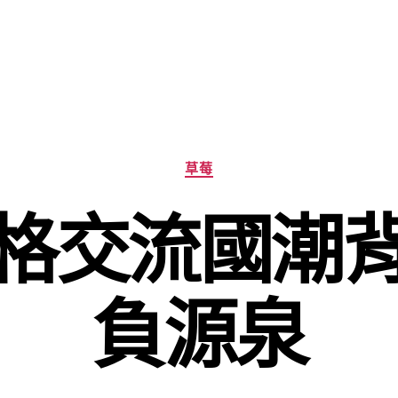
分
草莓
類
格交流國潮
負源泉