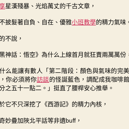
享
星漢殘暴、光焰萬丈的千古文章，
不披髮著自負、自在、優雅
小班教學
的精力氣味
的不說，
黑神話：悟空》為什么上線首月就狂賣兩萬萬份
什么能讓有數人「第二階段：顏色與氣味的完
，你必須將你
訪談
的怪誕藍色，調配成我咖啡
分之五十一點二。」挺直了腰桿安心推舉。
於它不只深挖了《西游記》的精力內核，
奇妙疊加陜北平話等非遺buff，