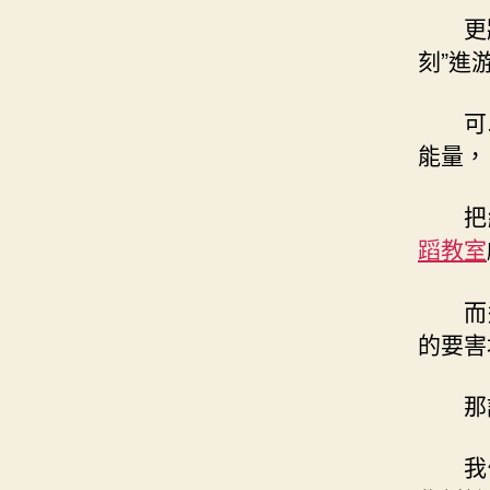
更
刻”進
可
能量，
把
蹈教室
而
的要害
那
我