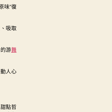
原味“復
髓、吸取
究的游
舞
感動人心
行甜點哲