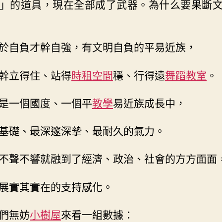
」的道具，現在全部成了武器。為什么要果斷
於自負才幹自強，有文明自負的平易近族，
幹立得住、站得
時租空間
穩、行得遠
舞蹈教室
。
是一個國度、一個平
教學
易近族成長中，
基礎、最深邃深摯、最耐久的氣力。
不聲不響就融到了經濟、政治、社會的方方面面
展實其實在的支持感化。
們無妨
小樹屋
來看一組數據：