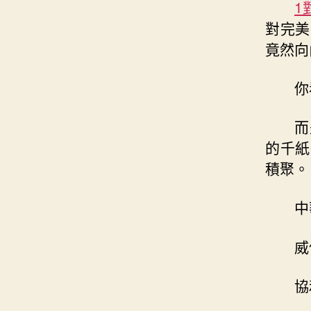
1
對完美
竟然向
你
而
的千紙
積聚。
中
威
協