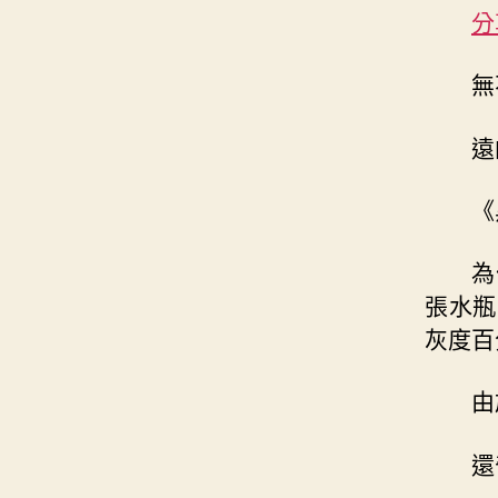
分
無
遠
《
為
張水瓶
灰度百
由
還