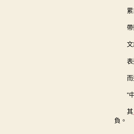
累
帶
文
表
而
“
其
負。