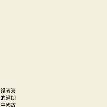
金錢褻瀆
有的過期
好中國故