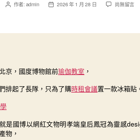
在
作者:
admin
2026 年 1 月 28 日
尚無留言
文
文
〈到
章
章
九
作
發
宮
者
佈
格
日
交
期
流
國
潮
北京，國度博物館前
瑜伽教室
，
背
后
的
們排起了長隊，只為了購
時租會議
置一款冰箱貼
自
負
教學
源
泉〉
就是國博以網紅文物明孝端皇后鳳冠為靈感desi
中
產物，