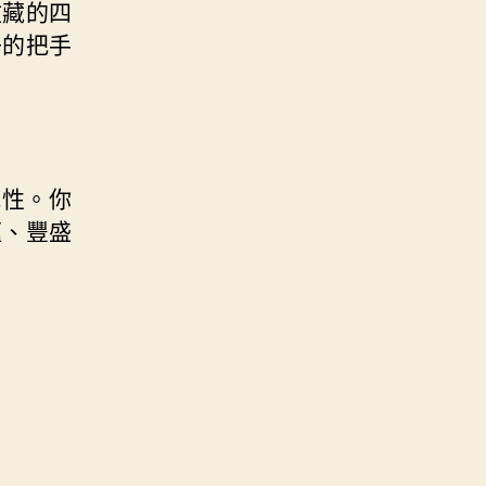
收藏的四
子的把手
彈性。你
蘊、豐盛