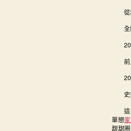
從
全
2
前
2
史
這
單戀
家
甜甜圈