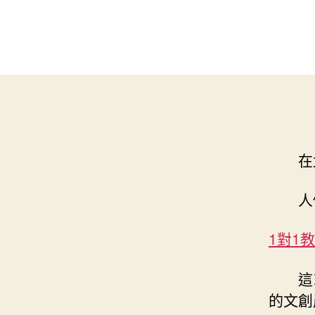
在
人
1對1
這
的文創