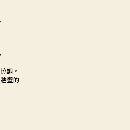
。
，
美協調。
館牆壁的