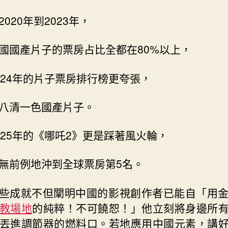
2020年到2023年，
國國產片子的票房占比全都在80%以上，
024年的片子票房排行榜更夸張，
八清一色國產片子。
025年的《哪吒2》更是踩著風火輪，
無前例地沖到全球票房第5名。
些成就不但闡明中國的影視創作者已能自「用
教場地
的純粹！不可饒恕！」他立刻將身邊所
丟進調節器的燃料口。若地應用中國元素，講