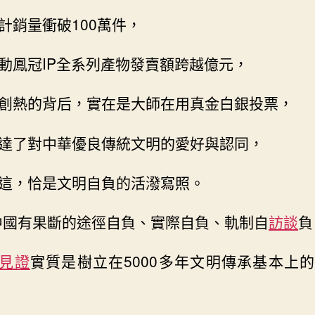
計銷量衝破100萬件，
動鳳冠IP全系列產物發賣額跨越億元，
創熱的背后，實在是大師在用真金白銀投票，
達了對中華優良傳統文明的愛好與認同，
這，恰是文明自負的活潑寫照。
中國有果斷的途徑自負、實際自負、軌制自
訪談
負
見證
實質是樹立在5000多年文明傳承基本上