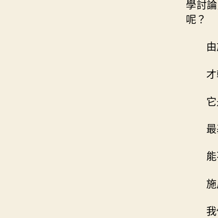
學討論
呢？
由
才
它
最
能
施
我