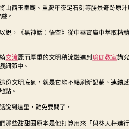
將山西玉皇廟、重慶年夜足石刻等勝景奇跡原汁
游戲。
以說，《黑神話：悟空》從中華寶庫中萃取精
綺
交流
麗而厚重的文明積淀融進到
瑜伽教室
講
戲細節中。
這份文明底氣，就是它能不竭刷新記載、連續
地點。
話說到這里，難免要問了，
們那些甜甜圈原本是他打算用來「與林天秤進