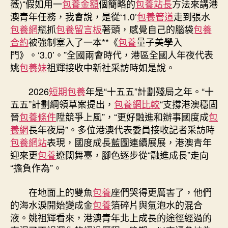
薇)“假如用一
包養金額
個簡略的
包養站長
方法來講港
甜
澳青年任務，我會說，是從‘1.0’
包養管道
走到張水
心
包養網
瓶抓
包養留言板
著頭，感覺自己的腦袋
包養
專
合約
被強制塞入了一本**《
包養
量子美學入
包
門》。‘3.0’。”全國兩會時代，港區全國人年夜代表
養
姚
包養妹
祖輝接收中新社采訪時如是說。
網
向
“十
2026
短期包養
年是“十五五”計劃殘局之年。“十
五
五五”計劃綱領草案提出，
包養網比較
“支撐港澳穩固
五”
晉
包養條件
陞競爭上風”，“更好融進和辦事國度成
包
港
養網
長年夜局”。多位港澳代表委員接收記者采訪時
澳
包養網站
表現，國度成長藍圖連續展展，港澳青年
青
迎來更
包養
遼闊舞臺，腳色逐步從“融進成長”走向
年
“擔負作為”。
腳
色
走
在地面上的雙魚
包養
座們哭得更厲害了，他們
向
的海水淚開始變成金
包養
箔碎片與氣泡水的混合
“擔
液。姚祖輝看來，港澳青年北上成長的途徑經過的
負