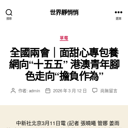
世界靜悄悄
搜尋
選單
分
草莓
類
全國兩會｜面甜心專包養
網向“十五五” 港澳青年腳
色走向“擔負作為”
在
作者:
admin
2026 年 3 月 12 日
尚無留言
文
文
〈全
章
章
國
作
發
兩
者
佈
會
日
｜
中新社北京3月11日電 (記者 張曉曦 管娜 姜雨
期
面