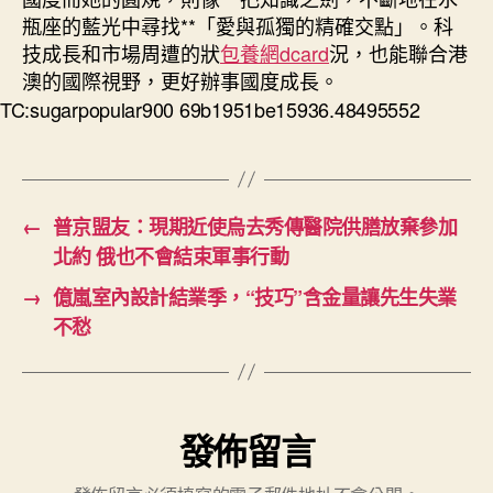
瓶座的藍光中尋找**「愛與孤獨的精確交點」。科
技成長和市場周遭的狀
包養網dcard
況，也能聯合港
澳的國際視野，更好辦事國度成長。
TC:sugarpopular900 69b1951be15936.48495552
←
普京盟友：現期近使烏去秀傳醫院供膳放棄參加
北約 俄也不會結束軍事行動
→
億嵐室內設計結業季，“技巧”含金量讓先生失業
不愁
發佈留言