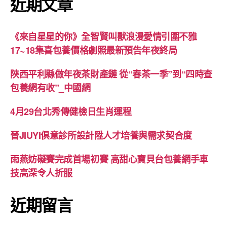
近期文章
《來自星星的你》全智賢叫獸浪漫愛情引圍不雅
17~18集喜包養價格劇照最新預告年夜終局
陜西平利縣做年夜茶財產鏈 從“春茶一季”到“四時查
包養網有收”_中國網
4月29台北秀傳健檢日生肖運程
晉JIUYI俱意診所設計陞人才培養與需求契合度
雨燕妨礙賽完成首場初賽 高甜心寶貝台包養網手車
技高深令人折服
近期留言